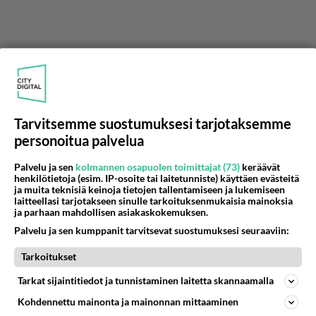
Tarvitsemme suostumuksesi tarjotaksemme
personoitua palvelua
Palvelu ja sen
kolmannen osapuolen toimittajat (73)
keräävät
henkilötietoja (esim. IP-osoite tai laitetunniste) käyttäen evästeitä
ja muita teknisiä keinoja tietojen tallentamiseen ja lukemiseen
laitteellasi tarjotakseen sinulle tarkoituksenmukaisia mainoksia
ja parhaan mahdollisen asiakaskokemuksen.
Palvelu ja sen kumppanit tarvitsevat suostumuksesi seuraaviin:
sepe
Tarkoitukset
2001-02-23 10:42:00
Tarkat sijaintitiedot ja tunnistaminen laitetta skannaamalla
... Hesassa.
Kohdennettu mainonta ja mainonnan mittaaminen