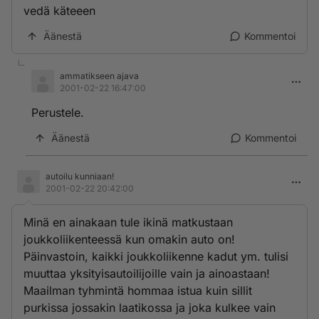
vedä käteeen
Äänestä
Kommentoi
ammatikseen ajava
2001-02-22 16:47:00
Perustele.
Äänestä
Kommentoi
autoilu kunniaan!
2001-02-22 20:42:00
Minä en ainakaan tule ikinä matkustaan
joukkoliikenteessä kun omakin auto on!
Päinvastoin, kaikki joukkoliikenne kadut ym. tulisi
muuttaa yksityisautoilijoille vain ja ainoastaan!
Maailman tyhmintä hommaa istua kuin sillit
purkissa jossakin laatikossa ja joka kulkee vain