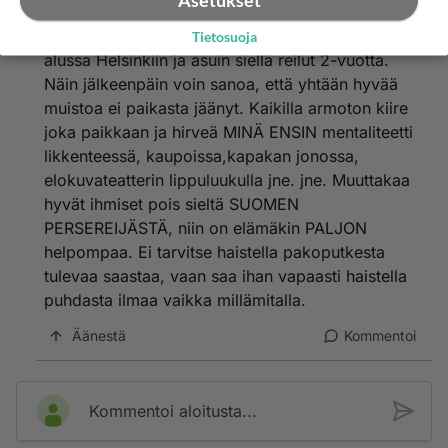
Asetukset
kehäkolmosen sisälle. Suomessa on tilaa asua ja
mellastaa vaikka millä mitalla. Muutin -90-luvun
Tietosuoja
alussa Helsinkiin ja asuin siellä reilut 2-vuotta.
Näin jälkeenpäin voin sanoa, että yhtään hyvää
muistoa ei paikasta jäänyt. Kaikilla armoton kiire
joka paikkaan ja hirveä MINÄ ENSIN mentaliteetti
likkenteessä, kaupoissa,kapakan jonossa,
elokuvateatterin lippuluukulla jne. jne. Muuttakaa
hyvät ihmiset pois sieltä SUOMEN
PERSEREIJÄSTÄ, niin on elämäkin PALJON
helpompaa. Ei tarvitse haistella pakoputkesta
tulevaa saastaa, vaan saa ihan vapaasti haistella
puhdasta ilmaa vaikka millämitalla.
Äänestä
Kommentoi
Kommentoi aloitusta...