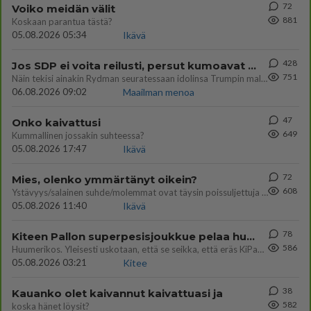
72
Voiko meidän välit
881
Koskaan parantua tästä?
05.08.2026 05:34
Ikävä
428
Jos SDP ei voita reilusti, persut kumoavat demokratian Suomesta
751
Näin tekisi ainakin Rydman seuratessaan idolinsa Trumpin mallia https://www.is.fi/politiikka/art-2000012187244.html
06.08.2026 09:02
Maailman menoa
47
Onko kaivattusi
649
Kummallinen jossakin suhteessa?
05.08.2026 17:47
Ikävä
72
Mies, olenko ymmärtänyt oikein?
608
Ystävyys/salainen suhde/molemmat ovat täysin poissuljettuja asioita? Nainen
05.08.2026 11:40
Ikävä
78
Kiteen Pallon superpesisjoukkue pelaa huumeiden vaikutuksen alaisena
586
Huumerikos. Yleisesti uskotaan, että se seikka, että eräs KiPan pelaaja kärähtää huumeista, on vain jäävuoren huippu. M
05.08.2026 03:21
Kitee
38
Kauanko olet kaivannut kaivattuasi ja
582
koska hänet löysit?