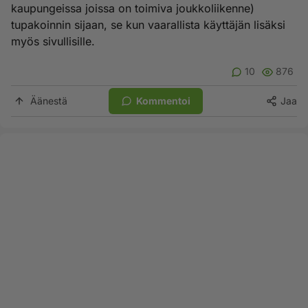
kaupungeissa joissa on toimiva joukkoliikenne)
tupakoinnin sijaan, se kun vaarallista käyttäjän lisäksi
myös sivullisille.
10
876
Äänestä
Kommentoi
Jaa