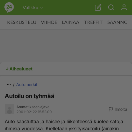
Valikko
KESKUSTELU
VIIHDE
LAINAA
TREFFIT
SÄÄNNÖT
Aihealueet
Automerkit
Autoilu on tyhmää
Ammatikseen ajava
Ilmoita
2001-02-22 15:52:00
Auto saastuttaa ja haisee ja liikenteessä kuolee satoja
ihmisiä vuodessa. Kielletään yksityisautoilu (ainakin