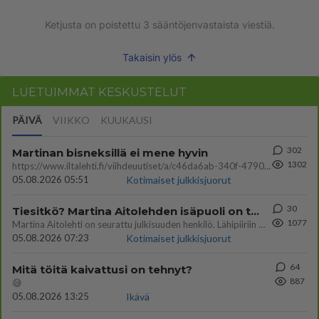
Ketjusta on poistettu
3
sääntöjenvastaista viestiä.
Takaisin ylös
LUETUIMMAT KESKUSTELUT
PÄIVÄ
VIIKKO
KUUKAUSI
302
Martinan bisneksillä ei mene hyvin
1302
https://www.iltalehti.fi/viihdeuutiset/a/c46da6ab-340f-4790-aaa7-0865eed2336 Yrityksen konkurssihakemus on tullut kärä
05.08.2026 05:51
Kotimaiset julkkisjuorut
30
Tiesitkö? Martina Aitolehden isäpuoli on tämä suosittu laulaja
1077
Martina Aitolehti on seurattu julkisuuden henkilö. Lähipiiriin mahtuu muitakin tunnettuja henkilöitä. Tiesitkö, että Ma
05.08.2026 07:23
Kotimaiset julkkisjuorut
64
Mitä töitä kaivattusi on tehnyt?
887
😅
05.08.2026 13:25
Ikävä