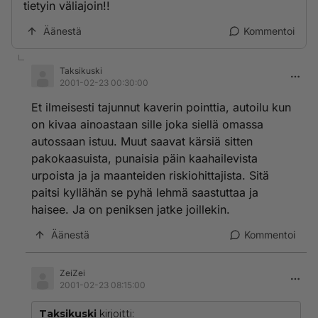
tietyin väliajoin!!
Äänestä
Kommentoi
Taksikuski
2001-02-23 00:30:00
Et ilmeisesti tajunnut kaverin pointtia, autoilu kun
on kivaa ainoastaan sille joka siellä omassa
autossaan istuu. Muut saavat kärsiä sitten
pakokaasuista, punaisia päin kaahailevista
urpoista ja ja maanteiden riskiohittajista. Sitä
paitsi kyllähän se pyhä lehmä saastuttaa ja
haisee. Ja on peniksen jatke joillekin.
Äänestä
Kommentoi
ZeiZei
2001-02-23 08:15:00
Taksikuski
kirjoitti: