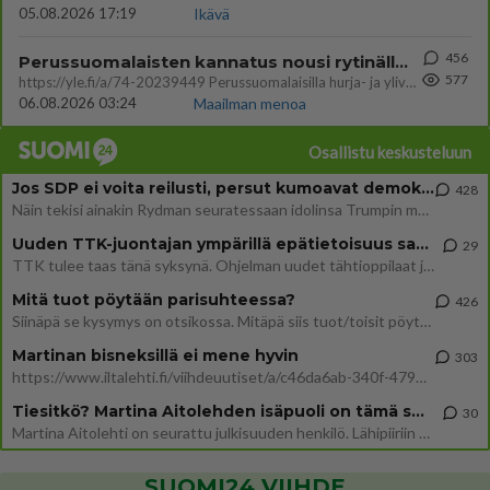
05.08.2026 17:19
Ikävä
456
Perussuomalaisten kannatus nousi rytinällä Ylen tänään julkaisemassa tuoreimmassa gallup-kyselyssä.
577
https://yle.fi/a/74-20239449 Perussuomalaisilla hurja- ja ylivoimaisesti suurin nousu tässä uudessa Ylen gallupissa. Kyl
06.08.2026 03:24
Maailman menoa
Osallistu keskusteluun
Jos SDP ei voita reilusti, persut kumoavat demokratian Suomesta
428
Näin tekisi ainakin Rydman seuratessaan idolinsa Trumpin mallia https://www.is.fi/politiikka/art-2000012187244.html
Uuden TTK-juontajan ympärillä epätietoisuus sakenee - Nyt MTV hämmentää soppaa
29
TTK tulee taas tänä syksynä. Ohjelman uudet tähtioppilaat julkistetaan torstaina 6. elokuuta klo 14 alkavassa lehdistö
Mitä tuot pöytään parisuhteessa?
426
Siinäpä se kysymys on otsikossa. Mitäpä siis tuot/toisit pöytään parisuhteessa? Oletko mies vai nainen? Koetko sen mitä
Martinan bisneksillä ei mene hyvin
303
https://www.iltalehti.fi/viihdeuutiset/a/c46da6ab-340f-4790-aaa7-0865eed2336 Yrityksen konkurssihakemus on tullut kärä
Tiesitkö? Martina Aitolehden isäpuoli on tämä suosittu laulaja
30
Martina Aitolehti on seurattu julkisuuden henkilö. Lähipiiriin mahtuu muitakin tunnettuja henkilöitä. Tiesitkö, että Ma
SUOMI24 VIIHDE