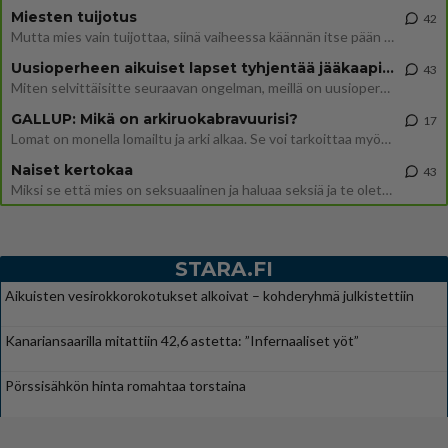
Miesten tuijotus
42
Mutta mies vain tuijottaa, siinä vaiheessa käännän itse pään pois. Mikä juttu? Yleensä jos joku tuijottaa tai katsoo, hä
Uusioperheen aikuiset lapset tyhjentää jääkaapin käydessään
43
Miten selvittäisitte seuraavan ongelman, meillä on uusioperhe, minulla teini-ikäiset lapset ja puolisolla aikuiset, jotk
GALLUP: Mikä on arkiruokabravuurisi?
17
Lomat on monella lomailtu ja arki alkaa. Se voi tarkoittaa myös sitä, että grillailut on grillattu ja palataan arjen ruo
Naiset kertokaa
43
Miksi se että mies on seksuaalinen ja haluaa seksiä ja te olette hänen mielestänne haluttava on vastenmielistä? Mikä sii
STARA.FI
Aikuisten vesirokkorokotukset alkoivat – kohderyhmä julkistettiin
Kanariansaarilla mitattiin 42,6 astetta: ”Infernaaliset yöt”
Pörssisähkön hinta romahtaa torstaina