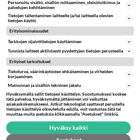
Personoitu sisältö, sisällön mittaaminen, yleisötutkimus ja
palvelujen kehittäminen
Muuallahan ei toimivaa joukkoliikennettä ole.
Tietojen tallentaminen laitteelle ja/tai laitteella olevien
Äänestä
Kommentoi
tietojen käyttö
Erityisominaisuudet
tepu
Tarkkojen sijaintitietojen käyttäminen
2001-02-23 17:45:00
Tunnista laitteet aktiivisesti pyydettyjen tietojen perusteella
tajusit pointin, eihän muualla ole autojakaan eikä
niiden aiheuttamia ongelmia.
Erityiset tarkoitukset
Tietoturva, väärinkäytösten ehkäiseminen ja virheiden
Äänestä
Kommentoi
korjaaminen
Mainonnan ja sisällön tekninen jakelu
Turha kiire pois!
Hyväksymällä sallit tietojesi käsittelyn. Suostumuksesi koskee
2001-02-23 19:15:00
tätä palvelua, hyväksymättä jättäminen voi vaikuttaa
asiakaskokemukseesi. Jotkut teknologiat saattavat perustella
tepu
kirjoitti:
tietojen käsittelyä oikeutetulla edulla, voit vastustaa tätä tai
tajusit pointin, eihän muualla ole autojakaan eikä niiden
muuttaa muita asetuksia klikkaamalla "Asetukset" linkkiä.
aiheuttamia ongelmia.
Hyväksy kaikki
Pakkoko teidän kaikkien on pakkutua sinne