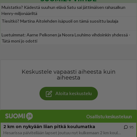
Muistatko? Kädestä suuhun elävä Satu sai jättimäisen rahasalkun
Henry-miljonääriltä
Tiesitkö? Martina Aitolehden isäpuoli on tämä suosittu laulaja
Luetuimmat: Aarne Pelkonen ja Noora Louhimo vihdoinkin yhdessä -
Tätä moni jo odotti
Keskustele vapaasti aiheesta kuin
aiheesta
Aloita keskustelu
Osallistu keskusteluun
2 km on nykyään liian pitkä koulumatka
95
Hesarissa päivitellään lapset joutuu nyt kulkemaan 2 km kouluun jösses. Ruostefillarilla tuo matka menee vaikka miten äk