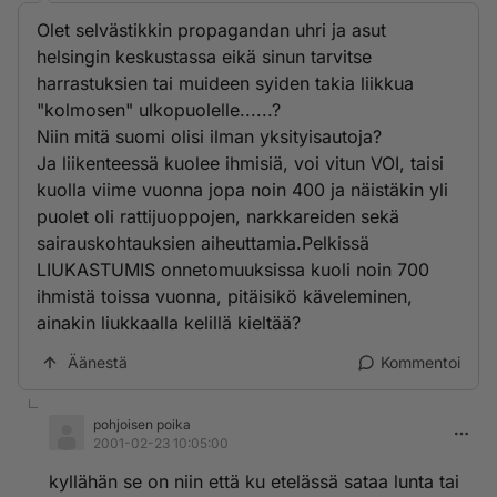
Olet selvästikkin propagandan uhri ja asut
helsingin keskustassa eikä sinun tarvitse
harrastuksien tai muideen syiden takia liikkua
"kolmosen" ulkopuolelle......?
Niin mitä suomi olisi ilman yksityisautoja?
Ja liikenteessä kuolee ihmisiä, voi vitun VOI, taisi
kuolla viime vuonna jopa noin 400 ja näistäkin yli
puolet oli rattijuoppojen, narkkareiden sekä
sairauskohtauksien aiheuttamia.Pelkissä
LIUKASTUMIS onnetomuuksissa kuoli noin 700
ihmistä toissa vuonna, pitäisikö käveleminen,
ainakin liukkaalla kelillä kieltää?
Äänestä
Kommentoi
pohjoisen poika
2001-02-23 10:05:00
kyllähän se on niin että ku etelässä sataa lunta tai