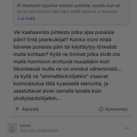
Et ilmeisesti tajunnut kaverin pointtia, autoilu kun on
kivaa ainoastaan sille joka siellä omassa autossaan
istuu. Muut saavat kärsiä sitten pakokaasuista,
Lue lisää
punaisia päin kaahailevista urpoista ja ja maanteiden
riskiohittajista. Sitä paitsi kyllähän se pyhä lehmä
Vai kaahaavista junteista jotka ajaa punaisia
saastuttaa ja haisee. Ja on peniksen jatke joillekin.
päin? Entä jalankulkijat? Kuinka moni niistä
kävelee punaisia päin tai käyttäytyy törkeästi
muita kohtaan? Kyllä ne ihmiset jotka eivät ota
muita huomioon erottuvat muuallakin kuin
liikenteessä mutta ne on onneksi vähemmistö...
Ja kyllä ne "ammattiautoilijatkin" osaavat
kunnostautua tällä kyseisellä sektorilla, ja
saastuttavat aivan samalla tavalla kuin
yksityisautoilijatkin...
Äänestä
Kommentoi
ZeiZei
2001-02-23 08:08:00