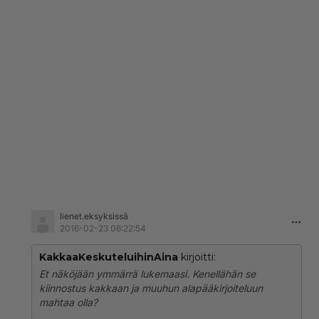
lienet.eksyksissä
2016-02-23 06:22:54
KakkaaKeskuteluihinAina
kirjoitti:
Et näköjään ymmärrä lukemaasi. Kenellähän se
kiinnostus kakkaan ja muuhun alapääkirjoiteluun
mahtaa olla?