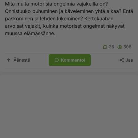
Mitä muita motorisia ongelmia vajakeilla on?
Onnistuuko puhuminen ja käveleminen yhtä aikaa? Entä
paskominen ja lehden lukeminen? Kertokaahan
arvoisat vajakit, kuinka motoriset ongelmat näkyvät
muussa elämässänne.
26
508
Äänestä
Kommentoi
Jaa