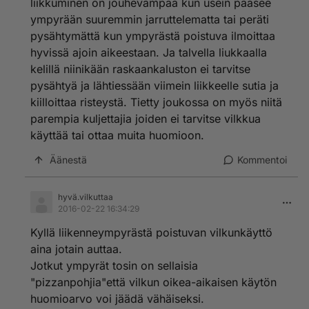
liikkuminen on jouhevampaa kun usein pääsee
ympyrään suuremmin jarruttelematta tai peräti
pysähtymättä kun ympyrästä poistuva ilmoittaa
hyvissä ajoin aikeestaan. Ja talvella liukkaalla
kelillä niinikään raskaankaluston ei tarvitse
pysähtyä ja lähtiessään viimein liikkeelle sutia ja
kiilloittaa risteystä. Tietty joukossa on myös niitä
parempia kuljettajia joiden ei tarvitse vilkkua
käyttää tai ottaa muita huomioon.
Äänestä
Kommentoi
hyvä.vilkuttaa
2016-02-22 16:34:29
Kyllä liikenneympyrästä poistuvan vilkunkäyttö
aina jotain auttaa.
Jotkut ympyrät tosin on sellaisia
"pizzanpohjia"että vilkun oikea-aikaisen käytön
huomioarvo voi jäädä vähäiseksi.