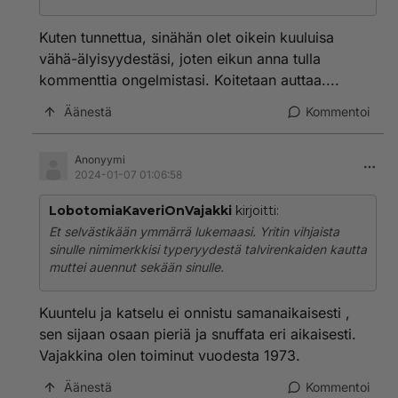
Kuten tunnettua, sinähän olet oikein kuuluisa
vähä-älyisyydestäsi, joten eikun anna tulla
kommenttia ongelmistasi. Koitetaan auttaa....
Äänestä
Kommentoi
Anonyymi
2024-01-07 01:06:58
LobotomiaKaveriOnVajakki
kirjoitti:
Et selvästikään ymmärrä lukemaasi. Yritin vihjaista
sinulle nimimerkkisi typeryydestä talvirenkaiden kautta
muttei auennut sekään sinulle.
Kuuntelu ja katselu ei onnistu samanaikaisesti ,
sen sijaan osaan pieriä ja snuffata eri aikaisesti.
Vajakkina olen toiminut vuodesta 1973.
Äänestä
Kommentoi