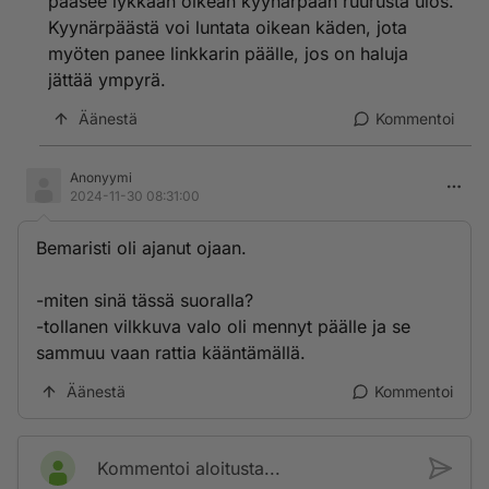
pääsee lykkään oikean kyynärpään ruurusta ulos.
Kyynärpäästä voi luntata oikean käden, jota
myöten panee linkkarin päälle, jos on haluja
jättää ympyrä.
Äänestä
Kommentoi
Anonyymi
2024-11-30 08:31:00
Bemaristi oli ajanut ojaan.
-miten sinä tässä suoralla?
-tollanen vilkkuva valo oli mennyt päälle ja se
sammuu vaan rattia kääntämällä.
Äänestä
Kommentoi
Kommentoi aloitusta...