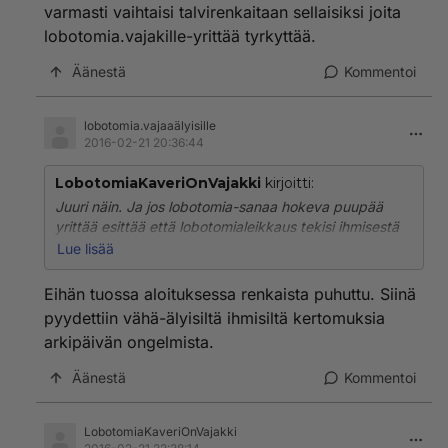
varmasti vaihtaisi talvirenkaitaan sellaisiksi joita
lobotomia.vajakille-yrittää tyrkyttää.
Äänestä
Kommentoi
lobotomia.vajaaälyisille
2016-02-21 20:36:44
LobotomiaKaveriOnVajakki
kirjoitti:
Juuri näin. Ja jos lobotomia-sanaa hokeva puupää
yrittää esittää että lobotomialeikkaus tekisi ihmisestä
järkevämpiä niin erehtyy. Lobotomialla, joita tietenkään
Lue lisää
ei ole vuosikymmeniin tehty, vaikutetaan
psyykeeseen. Jos jollekin jostain syystä tehtäisiin
Eihän tuossa aloituksessa renkaista puhuttu. Siinä
lobotomileikkaus se ei leikkauksen jälkeen varmasti
pyydettiin vähä-älyisiltä ihmisiltä kertomuksia
vaihtaisi talvirenkaitaan sellaisiksi joita
arkipäivän ongelmista.
lobotomia.vajakille-yrittää tyrkyttää.
Äänestä
Kommentoi
LobotomiaKaveriOnVajakki