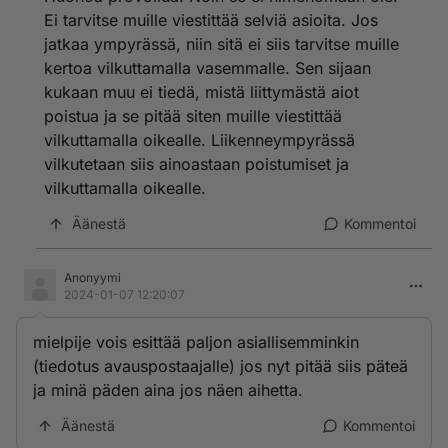
Ei tarvitse muille viestittää selviä asioita. Jos
jatkaa ympyrässä, niin sitä ei siis tarvitse muille
kertoa vilkuttamalla vasemmalle. Sen sijaan
kukaan muu ei tiedä, mistä liittymästä aiot
poistua ja se pitää siten muille viestittää
vilkuttamalla oikealle. Liikenneympyrässä
vilkutetaan siis ainoastaan poistumiset ja
vilkuttamalla oikealle.
Äänestä
Kommentoi
Anonyymi
2024-01-07 12:20:07
mielpije vois esittää paljon asiallisemminkin
(tiedotus avauspostaajalle) jos nyt pitää siis päteä
ja minä päden aina jos näen aihetta.
Äänestä
Kommentoi