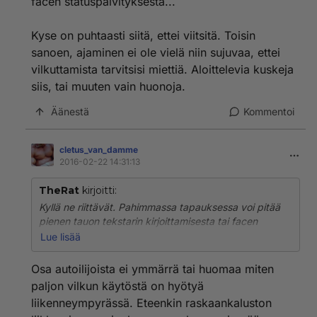
facen statuspäivityksestä...
Kyse on puhtaasti siitä, ettei viitsitä. Toisin
sanoen, ajaminen ei ole vielä niin sujuvaa, ettei
vilkuttamista tarvitsisi miettiä. Aloittelevia kuskeja
siis, tai muuten vain huonoja.
Äänestä
Kommentoi
cletus_van_damme
2016-02-22 14:31:13
TheRat
kirjoitti:
Kyllä ne riittävät. Pahimmassa tapauksessa voi pitää
pienen tauon tekstarin kirjoittamisesta tai facen
statuspäivityksestä...
Lue lisää
Kyse on puhtaasti siitä, ettei viitsitä. Toisin sanoen,
Osa autoilijoista ei ymmärrä tai huomaa miten
ajaminen ei ole vielä niin sujuvaa, ettei vilkuttamista
paljon vilkun käytöstä on hyötyä
tarvitsisi miettiä. Aloittelevia kuskeja siis, tai muuten
liikenneympyrässä. Eteenkin raskaankaluston
vain huonoja.