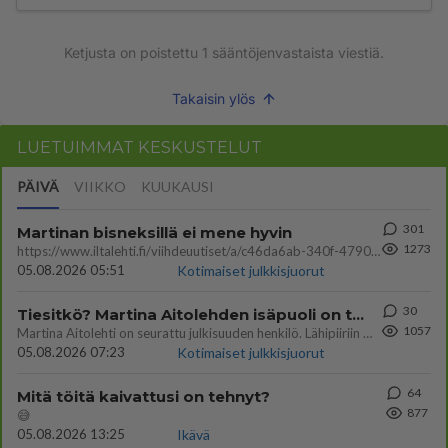
Ketjusta on poistettu
1
sääntöjenvastaista viestiä.
Takaisin ylös
LUETUIMMAT KESKUSTELUT
PÄIVÄ
VIIKKO
KUUKAUSI
301
Martinan bisneksillä ei mene hyvin
1273
https://www.iltalehti.fi/viihdeuutiset/a/c46da6ab-340f-4790-aaa7-0865eed2336 Yrityksen konkurssihakemus on tullut kärä
05.08.2026 05:51
Kotimaiset julkkisjuorut
30
Tiesitkö? Martina Aitolehden isäpuoli on tämä suosittu laulaja
1057
Martina Aitolehti on seurattu julkisuuden henkilö. Lähipiiriin mahtuu muitakin tunnettuja henkilöitä. Tiesitkö, että Ma
05.08.2026 07:23
Kotimaiset julkkisjuorut
64
Mitä töitä kaivattusi on tehnyt?
877
😅
05.08.2026 13:25
Ikävä