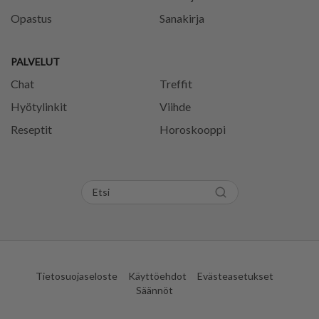
Opastus
Sanakirja
PALVELUT
Chat
Treffit
Hyötylinkit
Viihde
Reseptit
Horoskooppi
Tietosuojaseloste
Käyttöehdot
Evästeasetukset
Säännöt