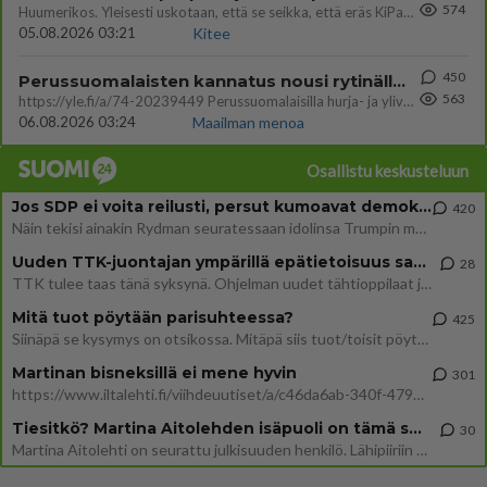
574
Huumerikos. Yleisesti uskotaan, että se seikka, että eräs KiPan pelaaja kärähtää huumeista, on vain jäävuoren huippu. M
05.08.2026 03:21
Kitee
450
Perussuomalaisten kannatus nousi rytinällä Ylen tänään julkaisemassa tuoreimmassa gallup-kyselyssä.
563
https://yle.fi/a/74-20239449 Perussuomalaisilla hurja- ja ylivoimaisesti suurin nousu tässä uudessa Ylen gallupissa. Kyl
06.08.2026 03:24
Maailman menoa
Osallistu keskusteluun
Jos SDP ei voita reilusti, persut kumoavat demokratian Suomesta
420
Näin tekisi ainakin Rydman seuratessaan idolinsa Trumpin mallia https://www.is.fi/politiikka/art-2000012187244.html
Uuden TTK-juontajan ympärillä epätietoisuus sakenee - Nyt MTV hämmentää soppaa
28
TTK tulee taas tänä syksynä. Ohjelman uudet tähtioppilaat julkistetaan torstaina 6. elokuuta klo 14 alkavassa lehdistö
Mitä tuot pöytään parisuhteessa?
425
Siinäpä se kysymys on otsikossa. Mitäpä siis tuot/toisit pöytään parisuhteessa? Oletko mies vai nainen? Koetko sen mitä
Martinan bisneksillä ei mene hyvin
301
https://www.iltalehti.fi/viihdeuutiset/a/c46da6ab-340f-4790-aaa7-0865eed2336 Yrityksen konkurssihakemus on tullut kärä
Tiesitkö? Martina Aitolehden isäpuoli on tämä suosittu laulaja
30
Martina Aitolehti on seurattu julkisuuden henkilö. Lähipiiriin mahtuu muitakin tunnettuja henkilöitä. Tiesitkö, että Ma