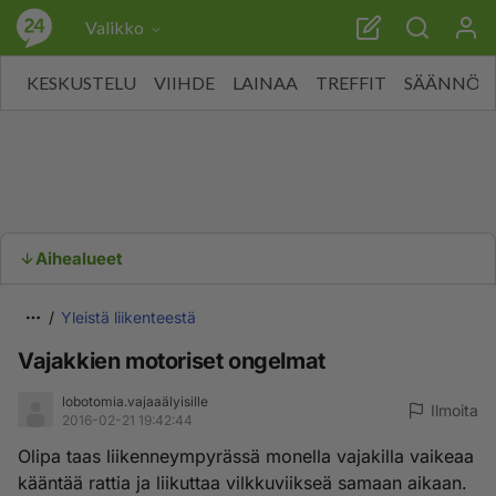
Valikko
KESKUSTELU
VIIHDE
LAINAA
TREFFIT
SÄÄNNÖT
Aihealueet
Yleistä liikenteestä
Vajakkien motoriset ongelmat
lobotomia.vajaaälyisille
Ilmoita
2016-02-21 19:42:44
Olipa taas liikenneympyrässä monella vajakilla vaikeaa
kääntää rattia ja liikuttaa vilkkuviikseä samaan aikaan.