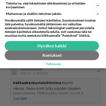
Tietoturva, väärinkäytösten ehkäiseminen ja virheiden
korjaaminen
KakkaaKeskusteluihinAina
2016-02-22 18:25:12
Mainonnan ja sisällön tekninen jakelu
Hienoa. Paska-kortti lyöty pöytään tässäkin
Hyväksymällä sallit tietojesi käsittelyn. Suostumuksesi koskee
tätä palvelua, hyväksymättä jättäminen voi vaikuttaa
keskustelussa. Vielä puuttuu homot, kyrvät ja
asiakaskokemukseesi. Jotkut teknologiat saattavat perustella
runkkaamiset. Hajis jos osallistuisi keskusteluun
tietojen käsittelyä oikeutetulla edulla, voit vastustaa tätä tai
muuttaa muita asetuksia klikkaamalla "Asetukset" linkkiä.
niin nuokin kortit löytyisi. Alapääsanastolla nämä
liikenneaiheet kehittyvät todella antoisiksi. Niin
Hyväksy kaikki
älykkäiksi kuin vain Suoli24:lla voi tulla.
Asetukset
Äänestä
Kommentoi
Tietosuoja
lienet.eksyksissä
2016-02-22 19:52:22
KakkaaKeskusteluihinAina
kirjoitti:
Hienoa. Paska-kortti lyöty pöytään tässäkin
keskustelussa. Vielä puuttuu homot, kyrvät ja
runkkaamiset. Hajis jos osallistuisi keskusteluun niin
Lue lisää
nuokin kortit löytyisi. Alapääsanastolla nämä