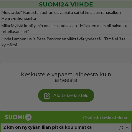
SUOMI24 VIIHDE
Muistatko? Kädestä suuhun elävä Satu sai jättimäisen rahasalkun
Henry-miljonääriltä
Mika Myllylä kuoli yksin omassa kodissaan - Millainen mies oli palvottu
urheilusankari?
Linda Lampenius ja Pete Parkkonen yllättävät yhdessä - Tämä ei jätä
kylmäksi...
Keskustele vapaasti aiheesta kuin
aiheesta
Aloita keskustelu
Osallistu keskusteluun
2 km on nykyään liian pitkä koulumatka
95