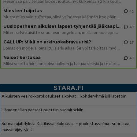
Hesarissa päivitellään lapset joutuu nyt kulkemaan 2 km kouluun jösses. Ruostefillarilla tuo matka menee vaikka miten äk
Miesten tuijotus
41
Mutta mies vain tuijottaa, siinä vaiheessa käännän itse pään pois. Mikä juttu? Yleensä jos joku tuijottaa tai katsoo, hä
Uusioperheen aikuiset lapset tyhjentää jääkaapin käydessään
43
Miten selvittäisitte seuraavan ongelman, meillä on uusioperhe, minulla teini-ikäiset lapset ja puolisolla aikuiset, jotk
GALLUP: Mikä on arkiruokabravuurisi?
17
Lomat on monella lomailtu ja arki alkaa. Se voi tarkoittaa myös sitä, että grillailut on grillattu ja palataan arjen ruo
Naiset kertokaa
43
Miksi se että mies on seksuaalinen ja haluaa seksiä ja te olette hänen mielestänne haluttava on vastenmielistä? Mikä sii
STARA.FI
Aikuisten vesirokkorokotukset alkoivat – kohderyhmä julkistettiin
Hämeensillan patsaat puettiin suomirockiin
Suuria räjähdyksiä Kittilässä elokuussa – puolustusvoimat suorittaa
massaräjäytyksiä