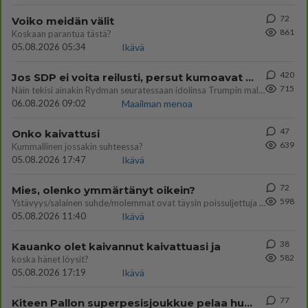
72
Voiko meidän välit
861
Koskaan parantua tästä?
05.08.2026 05:34
Ikävä
420
Jos SDP ei voita reilusti, persut kumoavat demokratian Suomesta
715
Näin tekisi ainakin Rydman seuratessaan idolinsa Trumpin mallia https://www.is.fi/politiikka/art-2000012187244.html
06.08.2026 09:02
Maailman menoa
47
Onko kaivattusi
639
Kummallinen jossakin suhteessa?
05.08.2026 17:47
Ikävä
72
Mies, olenko ymmärtänyt oikein?
598
Ystävyys/salainen suhde/molemmat ovat täysin poissuljettuja asioita? Nainen
05.08.2026 11:40
Ikävä
38
Kauanko olet kaivannut kaivattuasi ja
582
koska hänet löysit?
05.08.2026 17:19
Ikävä
77
Kiteen Pallon superpesisjoukkue pelaa huumeiden vaikutuksen alaisena