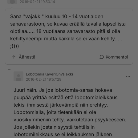
2016-02-21 19:50:14
Sana "vajakki" kuuluu 10 - 14 vuotiaiden
sanavarastoon, se kuvaa eräällä tavalla lapsellista
olotilaa..... 18 vuotiaana sanavarasto pitäisi olla
kehittyneempi mutta kaikilla se ei vaan kehity.....
;))))
Äänestä
Kommentoi
LobotomiaKaveriOnVajakki
2016-02-21 19:57:29
Juuri näin. Ja jos lobotomia-sanaa hokeva
puupää yrittää esittää että lobotomialeikkaus
tekisi ihmisestä järkevämpiä niin erehtyy.
Lobotomialla, joita tietenkään ei ole
vuosikymmeniin tehty, vaikutetaan psyykeeseen.
Jos jollekin jostain syystä tehtäisiin
lobotomileikkaus se ei leikkauksen jälkeen