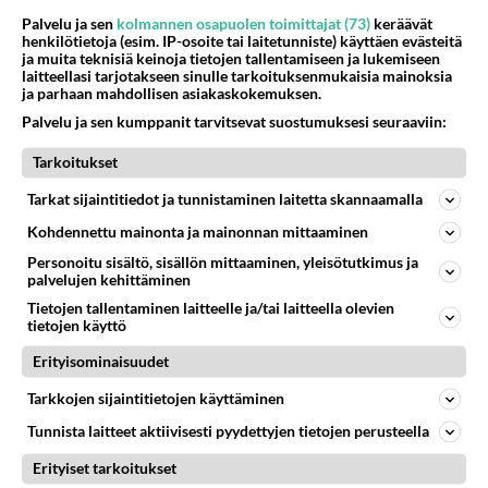
2016-02-22 18:02:50
Palvelu ja sen
kolmannen osapuolen toimittajat (73)
keräävät
henkilötietoja (esim. IP-osoite tai laitetunniste) käyttäen evästeitä
Vajakin paskahan on housujen vilautus alas ja
ja muita teknisiä keinoja tietojen tallentamiseen ja lukemiseen
laitteellasi tarjotakseen sinulle tarkoituksenmukaisia mainoksia
samantien ylös, vajakille se riittää ja tajuaa että
ja parhaan mahdollisen asiakaskokemuksen.
paskat on housussa mutta onpahan paskottu.
Palvelu ja sen kumppanit tarvitsevat suostumuksesi seuraaviin:
Kuljettajan asennostakin voi päätellä jo vajakki
asteen, paskat ja kuset housussa saa olon
Tarkoitukset
kuitenkin jo aika hankalaksi pelkän hajujenkin
Tarkat sijaintitiedot ja tunnistaminen laitetta skannaamalla
takia, puhumattakaan aikaa myöten kaikki
Kohdennettu mainonta ja mainonnan mittaaminen
tulehdukset..
Personoitu sisältö, sisällön mittaaminen, yleisötutkimus ja
palvelujen kehittäminen
Jos kuski istuu vain toisella kankullaa, käsi pitkällä
Tietojen tallentaminen laitteelle ja/tai laitteella olevien
ratin päällä, ikään kuin poikittain penkillä niin
tietojen käyttö
kyseessä on vajakki jolla on paskat housussa
Erityisominaisuudet
jolloin ei oikein ilkee istua koko takamuksellaan
vaan mieluummin vain toisella. Asento sallii myös
Tarkkojen sijaintitietojen käyttäminen
luontevan keskustelun toisen vajakin kanssa..
Tunnista laitteet aktiivisesti pyydettyjen tietojen perusteella
Äänestä
Kommentoi
Erityiset tarkoitukset