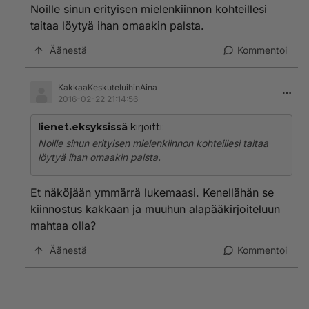
liikenneaiheet kehittyvät todella antoisiksi. Niin
Noille sinun erityisen mielenkiinnon kohteillesi
älykkäiksi kuin vain Suoli24:lla voi tulla.
taitaa löytyä ihan omaakin palsta.
Äänestä
Kommentoi
KakkaaKeskuteluihinAina
2016-02-22 21:14:56
lienet.eksyksissä
kirjoitti:
Noille sinun erityisen mielenkiinnon kohteillesi taitaa
löytyä ihan omaakin palsta.
Et näköjään ymmärrä lukemaasi. Kenellähän se
kiinnostus kakkaan ja muuhun alapääkirjoiteluun
mahtaa olla?
Äänestä
Kommentoi