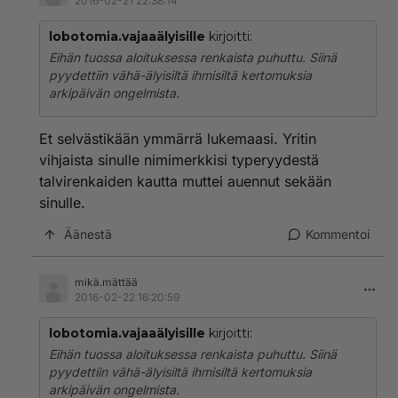
2016-02-21 22:38:14
lobotomia.vajaaälyisille
kirjoitti:
Eihän tuossa aloituksessa renkaista puhuttu. Siinä
pyydettiin vähä-älyisiltä ihmisiltä kertomuksia
arkipäivän ongelmista.
Et selvästikään ymmärrä lukemaasi. Yritin
vihjaista sinulle nimimerkkisi typeryydestä
talvirenkaiden kautta muttei auennut sekään
sinulle.
Äänestä
Kommentoi
mikä.mättää
2016-02-22 16:20:59
lobotomia.vajaaälyisille
kirjoitti:
Eihän tuossa aloituksessa renkaista puhuttu. Siinä
pyydettiin vähä-älyisiltä ihmisiltä kertomuksia
arkipäivän ongelmista.