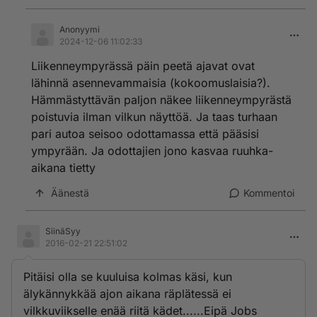
Anonyymi
2024-12-06 11:02:33
Liikenneympyrässä päin peetä ajavat ovat
lähinnä asennevammaisia (kokoomuslaisia?).
Hämmästyttävän paljon näkee liikenneympyrästä
poistuvia ilman vilkun näyttöä. Ja taas turhaan
pari autoa seisoo odottamassa että pääsisi
ympyrään. Ja odottajien jono kasvaa ruuhka-
aikana tietty
Äänestä
Kommentoi
SiinäSyy
2016-02-21 22:51:02
Pitäisi olla se kuuluisa kolmas käsi, kun
älykännykkää ajon aikana räplätessä ei
vilkkuviikselle enää riitä kädet......Eipä Jobs