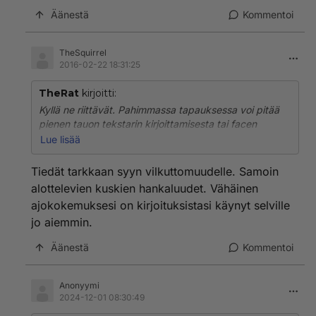
Äänestä
Kommentoi
TheSquirrel
2016-02-22 18:31:25
TheRat
kirjoitti:
Kyllä ne riittävät. Pahimmassa tapauksessa voi pitää
pienen tauon tekstarin kirjoittamisesta tai facen
statuspäivityksestä...
Lue lisää
Kyse on puhtaasti siitä, ettei viitsitä. Toisin sanoen,
Tiedät tarkkaan syyn vilkuttomuudelle. Samoin
ajaminen ei ole vielä niin sujuvaa, ettei vilkuttamista
alottelevien kuskien hankaluudet. Vähäinen
tarvitsisi miettiä. Aloittelevia kuskeja siis, tai muuten
ajokokemuksesi on kirjoituksistasi käynyt selville
vain huonoja.
jo aiemmin.
Äänestä
Kommentoi
Anonyymi
2024-12-01 08:30:49