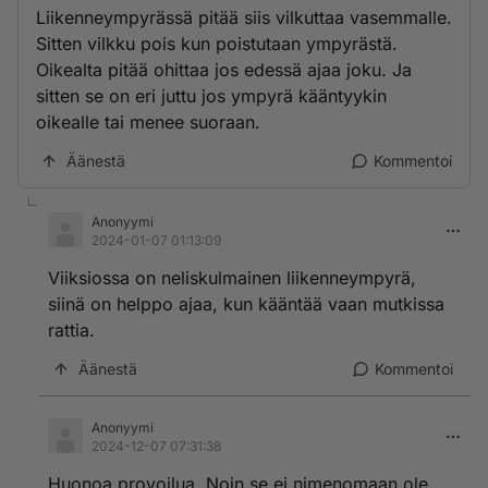
Liikenneympyrässä pitää siis vilkuttaa vasemmalle.
Sitten vilkku pois kun poistutaan ympyrästä.
Oikealta pitää ohittaa jos edessä ajaa joku. Ja
sitten se on eri juttu jos ympyrä kääntyykin
oikealle tai menee suoraan.
Äänestä
Kommentoi
Anonyymi
2024-01-07 01:13:09
Viiksiossa on neliskulmainen liikenneympyrä,
siinä on helppo ajaa, kun kääntää vaan mutkissa
rattia.
Äänestä
Kommentoi
Anonyymi
2024-12-07 07:31:38
Huonoa provoilua. Noin se ei nimenomaan ole.