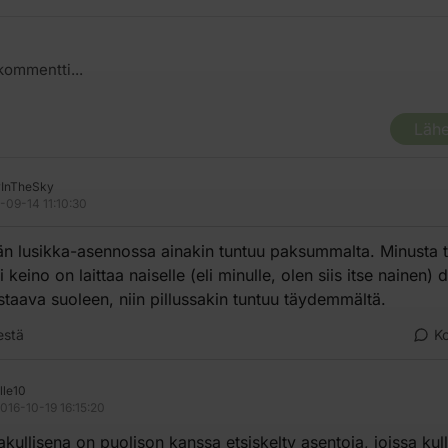
Lähe
InTheSky
-09-14 11:10:30
ään lusikka-asennossa ainakin tuntuu paksummalta. Minusta 
keino on laittaa naiselle (eli minulle, olen siis itse nainen) d
taava suoleen, niin pillussakin tuntuu täydemmältä.
estä
K
lle10
016-10-19 16:15:20
kullisena on puolison kanssa etsiskelty asentoja, joissa kull