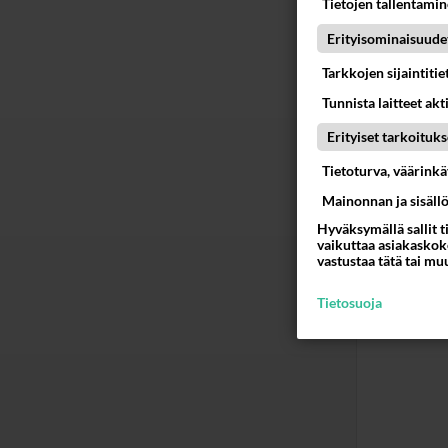
Tietojen tallentamine
Ään
Erityisominaisuude
Tarkkojen sijaintiti
Kiri
2016
Tunnista laitteet akt
En tiedä
Erityiset tarkoituks
juuress
Tietoturva, väärink
ympäri j
Mainonnan ja sisäll
mukavas
Hyväksymällä sallit t
Ään
vaikuttaa asiakaskoke
vastustaa tätä tai mu
Tietosuoja