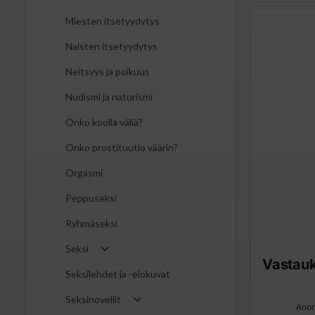
Miesten itsetyydytys
Naisten itsetyydytys
Neitsyys ja poikuus
Nudismi ja naturismi
Onko koolla väliä?
Onko prostituutio väärin?
Orgasmi
Peppuseksi
Ryhmäseksi
Seksi
Vastau
Seksilehdet ja -elokuvat
Seksinovellit
Anon