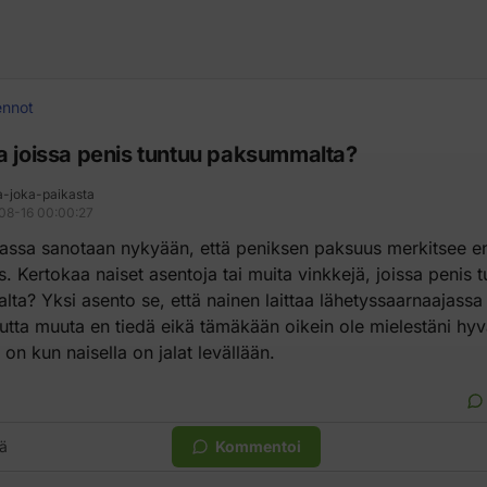
ennot
a joissa penis tuntuu paksummalta?
a-joka-paikasta
08-16 00:00:27
assa sanotaan nykyään, että peniksen paksuus merkitsee
s. Kertokaa naiset asentoja tai muita vinkkejä, joissa penis 
a? Yksi asento se, että nainen laittaa lähetyssaarnaajassa 
utta muuta en tiedä eikä tämäkään oikein ole mielestäni hyv
n kun naisella on jalat levällään.
ä
Kommentoi