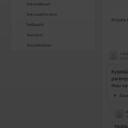
Seksivälineet
Seksuaaliterveys
Selibaatti
Suuseksi
Suuteleminen
Lucy
2016
Kyljell
parempi 
muu vas
Ään
a
2
Hoikka