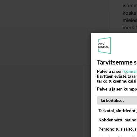
isomma
koska 
mieles
merkit
Joiden
anaal
käyttö
saada 
Tarvitsemme s
tosi t
Palvelu ja sen
kolman
kokei
käyttäen evästeitä ja
Klitor
tarkoituksenmukaisi
tunte
Palvelu ja sen kumpp
Ää
Tarkoitukset
Tarkat sijaintitiedo
Pak
2016
Kohdennettu mainon
Personoitu sisältö, 
Pumppaa