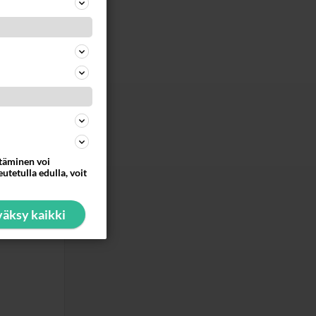
ommentoi
juuren
ttäminen voi
ommentoi
utetulla edulla, voit
äksy kaikki