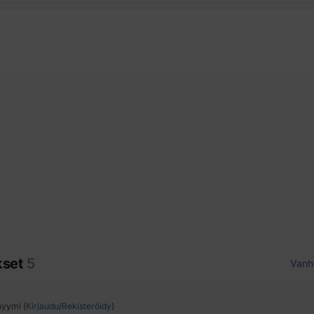
kset
5
Vanh
yymi (
Kirjaudu
/
Rekisteröidy
)