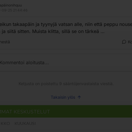
apäinonihquu
-09-25 21:44:46
eikun takaapäin ja tyynyjä vatsan alle, niin että peppu nous
ja siitä sitten. Muista klitta, sillä se on tärkeä …
nestä
K
Kommentoi aloitusta...
Ketjusta on poistettu
9
sääntöjenvastaista viestiä.
Takaisin ylös
MMAT KESKUSTELUT
IKKO
KUUKAUSI