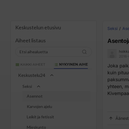
Keskustelun etusivu
Seksi
As
Aiheet listaus
Asentoj
hoikk
2016-
KAIKKI AIHEET
NYKYINEN AIHE
Joka paik
kuin pituu
Keskustelu24
paksummalt
yhteen, m
Seksi
Kivempaa o
Asennot
Karvojen ajelu
Leikit ja fetissit
Äänest
Mieskunto