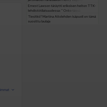
Ernest Lawson täräytti erikoisen heiton TTK-
lehdistötilaisuudessa: " Onko tässä
tarkoituksena...?"
Tiesitkö? Martina Aitolehden isäpuoli on tämä
suosittu laulaja
immat