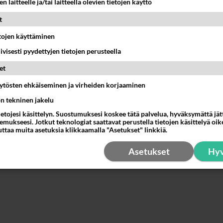
n laitteelle ja/tai laitteella olevien tietojen käyttö
estä
K
t
Syntymäaika
etojen käyttäminen
stinmies
-09-18 20:09:48
iivisesti pyydettyjen tietojen perusteella
 asennosta mutta itse käytän jotain kiristintä kalun ja pallien
et
Jatka
a. Esim maitotölkistä leikkaan soiron jonka kieputan pallien 
äytösten ehkäiseminen ja virheiden korjaaminen
a maalarinteipillä tiukkaan kiinni. Viisi senttiä leveä soiro jo
ön tekninen jakelu
ti palleissa tuntuu, ja seisooooo
ietojesi käsittelyn. Suostumuksesi koskee tätä palvelua, hyväksymättä jä
estä
K
mukseesi. Jotkut teknologiat saattavat perustella tietojen käsittelyä oike
uttaa muita asetuksia klikkaamalla "Asetukset" linkkiä.
Asetukset
Hyv