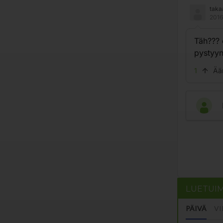
taka
2016
Täh??? 
pystyyn 
1
Ää
LUETUI
PÄIVÄ
VI