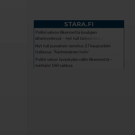
STARA.FI
Poliisi valvoo liikennettä koulujen
läheisyydessä – nyt tuli tärkeä muistutus
Nyt tuli punainen varoitus 27 kaupunkiin
Italiassa: ”Äärimmäinen helle”
Poliisi valvoi Jyväskylän rallin liikennettä –
mätkäisi 160 sakkoa