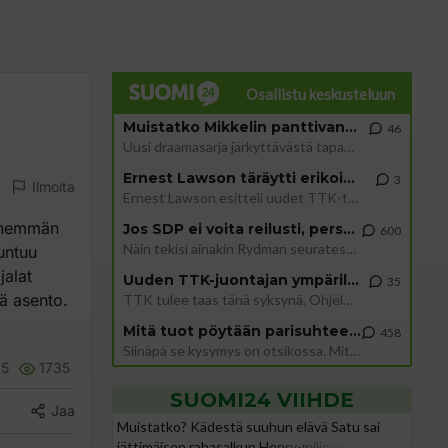
Osallistu keskusteluun
Muistatko Mikkelin panttivankidraaman?
46
Uusi draamasarja järkyttävästä tapauksesta on tulossa. Tositapahtumiin perustuva sarja ammentaa vuoden 1986 Mikkelin pan
Ernest Lawson täräytti erikoisen heiton TTK-lehdistötilaisuudessa: " Onko tässä tarkoituksena...?"
3
Ilmoita
Ernest Lawson esitteli uudet TTK-tähtioppilaat ja opettajat torstaina 6.8. lehdistölle. Tulevalla kaudella on yksi hausk
 enemmän
Jos SDP ei voita reilusti, persut kumoavat demokratian Suomesta
600
Näin tekisi ainakin Rydman seuratessaan idolinsa Trumpin mallia https://www.is.fi/politiikka/art-2000012187244.html
tuntuu
jalat
Uuden TTK-juontajan ympärillä epätietoisuus sakenee - Nyt MTV hämmentää soppaa
35
ä asento.
TTK tulee taas tänä syksynä. Ohjelman uudet tähtioppilaat julkistetaan torstaina 6. elokuuta klo 14 alkavassa lehdistö
Mitä tuot pöytään parisuhteessa?
458
Siinäpä se kysymys on otsikossa. Mitäpä siis tuot/toisit pöytään parisuhteessa? Oletko mies vai nainen? Koetko sen mitä
5
1735
SUOMI24 VIIHDE
Jaa
Muistatko? Kädestä suuhun elävä Satu sai
jättimäisen rahasalkun Henry-miljonääriltä