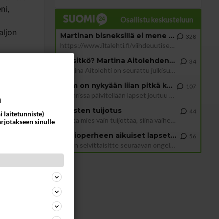
ni,
Osallistu keskusteluun
aljon
Martinan bisneksillä ei mene hyvin
328
https://www.iltalehti.fi/viihdeuutiset/a/c46da6ab-340f-4790-aaa7-0865eed2336 Yrityksen konkurssihakemus on tullut kärä
Tiesitkö? Martina Aitolehden isäpuoli on tämä suosittu laulaja
34
n
Martina Aitolehti on seurattu julkisuuden henkilö. Lähipiiriin mahtuu muitakin tunnettuja henkilöitä. Tiesitkö, että Ma
oisi
2 km on nykyään liian pitkä koulumatka
107
oitakin
Hesarissa päivitellään lapset joutuu nyt kulkemaan 2 km kouluun jösses. Ruostefillarilla tuo matka menee vaikka miten äk
a
Miesten tuijotus
44
i laitetunniste)
Mutta mies vain tuijottaa, siinä vaiheessa käännän itse pään pois. Mikä juttu? Yleensä jos joku tuijottaa tai katsoo, hä
arjotakseen sinulle
se
Uusioperheen aikuiset lapset tyhjentää jääkaapin käydessään
56
Miten selvittäisitte seuraavan ongelman, meillä on uusioperhe, minulla teini-ikäiset lapset ja puolisolla aikuiset, jotk
-
ommentoi