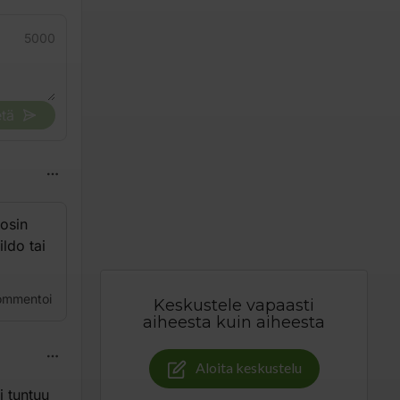
5000
tä
tosin
ildo tai
ommentoi
Keskustele vapaasti
aiheesta kuin aiheesta
Aloita keskustelu
i tuntuu