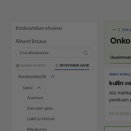
Keskustelun etusivu
Seks
Onko 
Aiheet listaus
Uusimmat
KAIKKI AIHEET
NYKYINEN AIHE
ONKO KOOLL
Keskustelu24
kullin v
Seksi
siis maht
Asennot
peniksen p
Karvojen ajelu
02.04.2009 
Leikit ja fetissit
Mieskunto