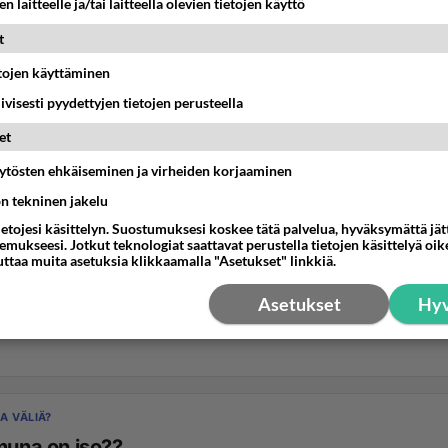
n laitteelle ja/tai laitteella olevien tietojen käyttö
t
etojen käyttäminen
iivisesti pyydettyjen tietojen perusteella
et
äytösten ehkäiseminen ja virheiden korjaaminen
ön tekninen jakelu
ietojesi käsittelyn. Suostumuksesi koskee tätä palvelua, hyväksymättä jä
mukseesi. Jotkut teknologiat saattavat perustella tietojen käsittelyä oike
uttaa muita asetuksia klikkaamalla "Asetukset" linkkiä.
Asetukset
Hyv
A VÄLIÄ?
 muna on iso??