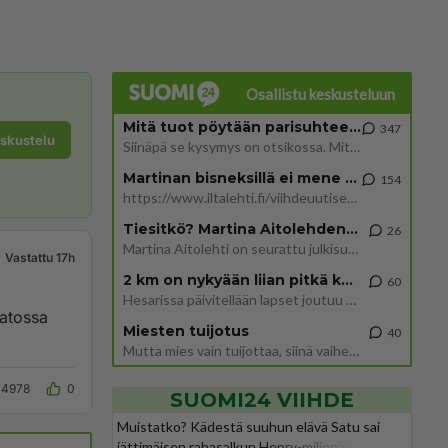
Osallistu keskusteluun
Mitä tuot pöytään parisuhteessa?
347
eskustelu
Siinäpä se kysymys on otsikossa. Mitäpä siis tuot/toisit pöytään parisuhteessa? Oletko mies vai nainen? Koetko sen mitä
Martinan bisneksillä ei mene hyvin
154
https://www.iltalehti.fi/viihdeuutiset/a/c46da6ab-340f-4790-aaa7-0865eed2336 Yrityksen konkurssihakemus on tullut kärä
Tiesitkö? Martina Aitolehden isäpuoli on tämä suosittu laulaja
26
Martina Aitolehti on seurattu julkisuuden henkilö. Lähipiiriin mahtuu muitakin tunnettuja henkilöitä. Tiesitkö, että Ma
Vastattu 17h
2 km on nykyään liian pitkä koulumatka
60
Hesarissa päivitellään lapset joutuu nyt kulkemaan 2 km kouluun jösses. Ruostefillarilla tuo matka menee vaikka miten äk
aatossa
Miesten tuijotus
40
Mutta mies vain tuijottaa, siinä vaiheessa käännän itse pään pois. Mikä juttu? Yleensä jos joku tuijottaa tai katsoo, hä
4978
0
SUOMI24 VIIHDE
Muistatko? Kädestä suuhun elävä Satu sai
jättimäisen rahasalkun Henry-miljonääriltä