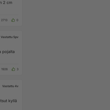
on 2 cm
2713
0
Vastattu 5pv
a pojalta
1926
3
Vastattu 4v
tsut kyllä