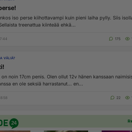
perse!
onkos iso perse kiihottavampi kuin pieni laiha pylly. Siis isoll
Sellaista treenattua kiinteää ehkä...
7:44
175
A VÄLIÄ?
i!
i on noin 17cm penis. Olen ollut 12v hänen kanssaan naimisi
ssa en ole seksiä harrastanut... en...
8:58
22