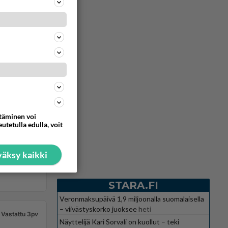
ttäminen voi
utetulla edulla, voit
äksy kaikki
STARA.FI
Veronmaksupäivä 1,9 miljoonalla suomalaisella
– viivästyskorko juoksee heti
Vastattu 3pv
Näyttelijä Kari Sorvali on kuollut – teki