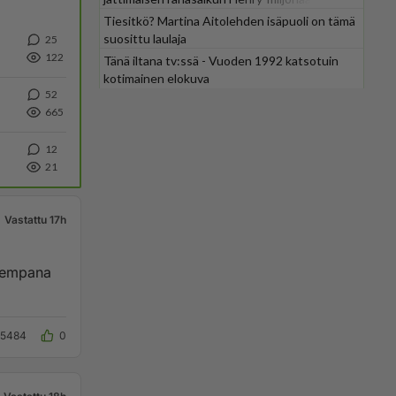
Tiesitkö? Martina Aitolehden isäpuoli on tämä
suosittu laulaja
25
122
Tänä iltana tv:ssä - Vuoden 1992 katsotuin
kotimainen elokuva
52
665
12
21
Vastattu 17h
Alempana
25484
0