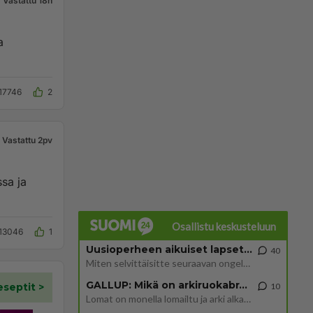
Vastattu 18h
a
17746
2
Vastattu 2pv
ssa ja
Osallistu keskusteluun
13046
1
Uusioperheen aikuiset lapset tyhjentää jääkaapin käydessään
40
Miten selvittäisitte seuraavan ongelman, meillä on uusioperhe, minulla teini-ikäiset lapset ja puolisolla aikuiset, jotk
GALLUP: Mikä on arkiruokabravuurisi?
10
Lomat on monella lomailtu ja arki alkaa. Se voi tarkoittaa myös sitä, että grillailut on grillattu ja palataan arjen ruo