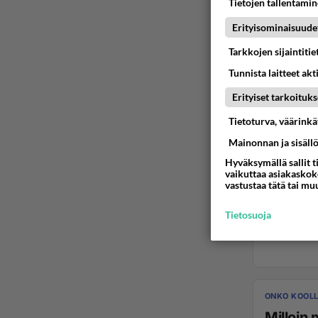
Tietojen tallentamine
Erityisominaisuude
Tarkkojen sijaintiti
Tunnista laitteet akt
Erityiset tarkoituks
Tietoturva, väärink
Mainonnan ja sisäll
Hyväksymällä sallit t
vaikuttaa asiakaskoke
vastustaa tätä tai mu
Tietosuoja
ONKO KOOLL
Milloin