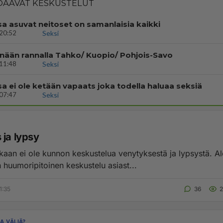
AAVAT KESKUSTELUT
a asuvat neitoset on samanlaisia kaikki
20:52
Seksi
änään rannalla Tahko/ Kuopio/ Pohjois-Savo
11:48
Seksi
a ei ole ketään vapaats joka todella haluaa seksiä
07:47
Seksi
 ja lypsy
ikaan ei ole kunnon keskustelua venytyksestä ja lypsystä. 
 huumoripitoinen keskustelu asiast...
1:35
36
A VÄLIÄ?