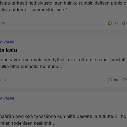
taa tarkasti nettisivustollaan kuinka ruotsinkielisen penis 
suomenkielisiä pidempi. suomenkieliset: 1...
2:38
65
A VÄLIÄ?
ta kalu
äni kaveri (suomalainen tyttö) kertoi että oli saanut mustalt
kullia ettei kunnolla mahtunu...
7:24
86
A VÄLIÄ?
äärän peniksiä työssänne kun niitä pesette ja tutkitte.Eli hoi
timien todellisen keskimit...