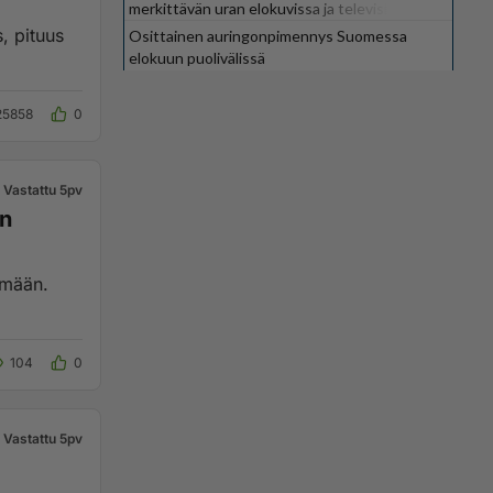
merkittävän uran elokuvissa ja televisiossa
Osittainen auringonpimennys Suomessa
elokuun puolivälissä
25858
0
Vastattu 5pv
en
tymään.
104
0
Vastattu 5pv