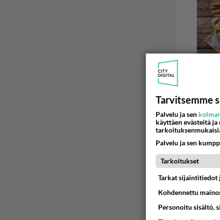
Tarvitsemme s
Palvelu ja sen
kolman
käyttäen evästeitä ja
ONKO KOOLL
tarkoituksenmukaisi
Mitattu
Palvelu ja sen kumpp
Piti ihan 
Tarkoitukset
näköjään 
Tarkat sijaintitiedo
03.08.2026 0
Kohdennettu mainon
Personoitu sisältö, 