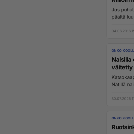
Jos puhutaan
päältä luus
04.06.2016 1
ONKO KOOLL
Naisilla
väitett
Katsokaapa
Nätillä na
30.07.2026 1
ONKO KOOLL
Ruotsink