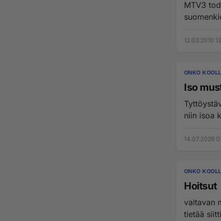
MTV3 todis
12.03.2010 1
ONKO KOOLL
Iso mus
Tyttöystäv
niin isoa 
14.07.2026 0
ONKO KOOLL
Hoitsut
valtavan m
tietää siit