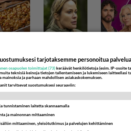
uostumuksesi tarjotaksemme personoitua palvelu
nen osapuolen toimittajat (73)
keräävät henkilötietoja (esim. IP-osoite ta
 muita teknisiä keinoja tietojen tallentamiseen ja lukemiseen laitteellasi t
A VÄLIÄ?
a mainoksia ja parhaan mahdollisen asiakaskokemuksen.
 on
anit tarvitsevat suostumuksesi seuraaviin:
mitata tuo oma kulli kun koosta on niin paljon puhetta. Oma 
17.5x 4.8cm. Ympärys mitta oli 15cm. S...
t ja tunnistaminen laitetta skannaamalla
2:16
10
ta ja mainonnan mittaaminen
sisällön mittaaminen, yleisötutkimus ja palvelujen kehittäminen