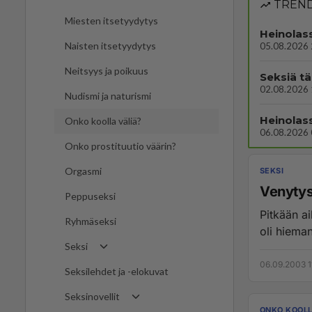
TREND
Miesten itsetyydytys
Heinolass
Naisten itsetyydytys
05.08.2026 
Neitsyys ja poikuus
Seksiä t
02.08.2026 
Nudismi ja naturismi
Heinolass
Onko koolla väliä?
06.08.2026 
Onko prostituutio väärin?
Orgasmi
SEKSI
Venytys
Peppuseksi
Pitkään a
Ryhmäseksi
oli hieman
Seksi
06.09.2003 1
Seksilehdet ja -elokuvat
Seksinovellit
ONKO KOOLL