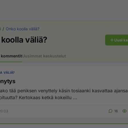
i
Onko koolla väliä?
koolla väliä?
Uusi k
 kommentit
Uusimmat keskustelut
A VÄLIÄ?
enytys
aako tää peniksen venyttely käsin tosiaanki kasvattaa ajans
ituutta? Kertokaas ketkä kokeillu ...
20:03
16