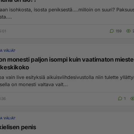
 isohkosta, isosta peniksestä....milloin on suuri? Paksuus, pituus
ta....
5:01
159
A VÄLIÄ?
 on monesti paljon isompi kuin vaatimaton miest
y keskikoko
 vain live esityksiä aikuisviihdesivustolla niin tulette yllät
isella on monesti valtava valt...
1:36
1
A VÄLIÄ?
ielisen penis