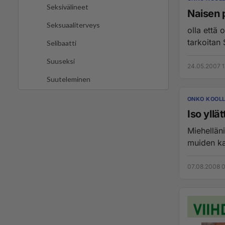
Seksivälineet
Naisen 
Seksuaaliterveys
olla että 
tarkoitan 
Selibaatti
Suuseksi
24.05.2007 1
Suuteleminen
ONKO KOOLL
Iso yllätt
Miehellän
muiden kan
07.08.2008 0