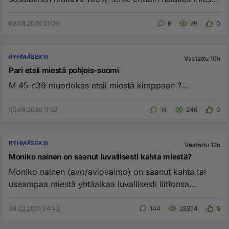
ihanalla isolla,...
08.08.2026 21:06
6
99
0
RYHMÄSEKSI
Vastattu 10h
Pari etsii miestä pohjois-suomi
M 45 n39 muodokas etsii miestä kimppaan ?...
05.08.2026 11:32
14
246
0
RYHMÄSEKSI
Vastattu 12h
Moniko nainen on saanut luvallisesti kahta miestä?
Moniko nainen (avo/aviovaimo) on saanut kahta tai
useampaa miestä yhtäaikaa luvallisesti liittonsa
aikana? Itse olen mi...
08.02.2021 04:42
144
28354
5