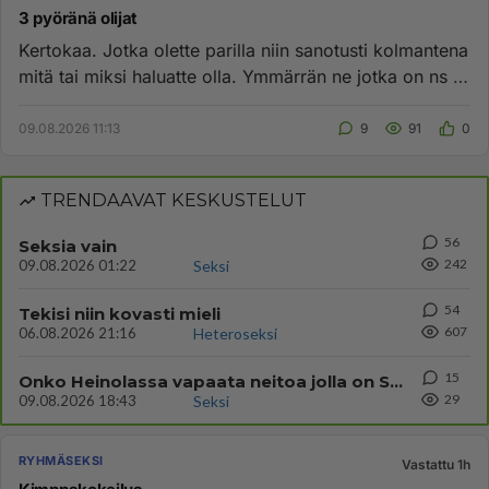
3 pyöränä olijat
Kertokaa. Jotka olette parilla niin sanotusti kolmantena
mitä tai miksi haluatte olla. Ymmärrän ne jotka on ns bi
/ halu...
09.08.2026 11:13
9
91
0
TRENDAAVAT KESKUSTELUT
56
Seksia vain
242
09.08.2026 01:22
Seksi
54
Tekisi niin kovasti mieli
607
06.08.2026 21:16
Heteroseksi
15
Onko Heinolassa vapaata neitoa jolla on Snapchat tai Facebook ja haluat seksiä päivittäin
29
09.08.2026 18:43
Seksi
RYHMÄSEKSI
Vastattu 1h