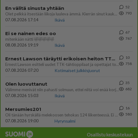
52
En välitä sinusta yhtään
793
Olet pelkkä itsestään liikoja luuleva ämmä. Kierrän sinut kaukaa nyt ja aina. Olit mulle pelkkä lelu vaan.
07.08.2026 17:14
Ikävä
67
Ei se nainen edes oo
767
mitenkään nätti 🤣🤣🤣🤣🤣
08.08.2026 19:19
Ikävä
10
Ernest Lawson täräytti erikoisen heiton TTK-lehdistötilaisuudessa: " Onko tässä tarkoituksena...?"
758
Ernest Lawson esitteli uudet TTK-tähtioppilaat ja opettajat torstaina 6.8. lehdistölle. Tulevalla kaudella on yksi hausk
07.08.2026 07:20
Kotimaiset julkkisjuorut
35
Olen luovuttanut
682
Välimme menivät niin pahasti solmuun, ettei niitä voi enää korjata. On aika jatkaa elämässä eteenpäin. Toivon sulle kaik
07.08.2026 15:03
Ikävä
16
Mersumies201
580
Oli tänään hyrskällä melekoosen tehokas 124 liikenteessä. Ei paljon vastamäki haitannu....
07.08.2026 19:00
Hyrynsalmi
Osallistu keskusteluun