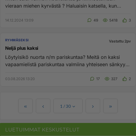
vieraan miehen kyrvästä ? Haluaisin katsella, kun
vieras nussii vaimoani...
14.12.2024 13:09
49
5418
3
RYHMÄSEKSI
Vastattu 2pv
Neljä plus kaksi
Löytyisikö nuorta n/m pariskuntaa? Meitä on kaksi
vapaamielistä pariskuntaa valmiina yhteiseen sänkyyn.
Pohjois-Savo...
03.08.2026 13:20
17
327
2
1
/
30
LUETUIMMAT KESKUSTELUT