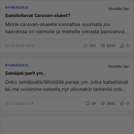
RYHMÄSEKSI
Vastattu 1pv
Suositeltavat Caravan-alueet?
Minne caravan-alueelle kannattaa suunnata jos
haaveissa on vaimolle ja miehelle vierasta panoseuraa
yhdessä tai erikseen...
22.04.2025 08:15
100
6452
0
RYHMÄSEKSI
Vastattu 1pv
Seinäjoki parit ym..
Onko seinäjoella/lähistöllä pareja ym..jotka katselisivat
tai me voisimme katsella,nyt ulkonakin tarkenisi onko
missään ...
21.07.2023 10:24
59
3642
0