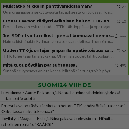
Muistatko Mikkelin panttivankidraaman?
79
Uusi draamasarja järkyttävästä tapauksesta on tulossa. Tositapahtumiin perustuva sarja ammentaa vuoden 1986 Mikkelin pan
Ernest Lawson täräytti erikoisen heiton TTK-lehdistötilaisuudessa: " Onko tässä tarkoituksena...?"
10
Ernest Lawson esitteli uudet TTK-tähtioppilaat ja opettajat torstaina 6.8. lehdistölle. Tulevalla kaudella on yksi hausk
Jos SDP ei voita reilusti, persut kumoavat demokratian Suomesta
666
Näin tekisi ainakin Rydman seuratessaan idolinsa Trumpin mallia https://www.is.fi/politiikka/art-2000012187244.html
Uuden TTK-juontajan ympärillä epätietoisuus sakenee - Nyt MTV hämmentää soppaa
52
TTK tulee taas tänä syksynä. Ohjelman uudet tähtioppilaat julkistetaan torstaina 6. elokuuta klo 14 alkavassa lehdistö
Mitä tuot pöytään parisuhteessa?
493
Siinäpä se kysymys on otsikossa. Mitäpä siis tuot/toisit pöytään parisuhteessa? Oletko mies vai nainen? Koetko sen mitä
SUOMI24 VIIHDE
Luetuimmat: Aarne Pelkonen ja Noora Louhimo vihdoinkin yhdessä -
Tätä moni jo odotti
Ernest Lawson täräytti erikoisen heiton TTK-lehdistötilaisuudessa: "
Onko tässä tarkoituksena...?"
Iloyllätys! Maajussi-Kalle ja Niina palaavat televisioon - Niinalta
rehellinen reaktio: "KÄÄKS!"