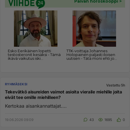
RYHMÄSEKSI
Vastattu 5h
Tekevätkö aisureiden vaimot asioita vieraile miehille joita
eivät tee omille miehilleen?
Kertokaa aisankannattajat....
19.06.2026 09:09
43
1695
0