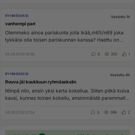
RYHMÄSEKSI
Vastattu 1h
vanhempi pari
Olemmeko ainoa pariskunta jolla ikää,m65/n69 joka
tykkäisi olla toisen pariskunnan kanssa? Haettu on
AS,seksiteffit,ym m...
05.08.2026 16:36
6
255
1
RYHMÄSEKSI
Vastattu 4h
Rouva jäi koukkuun ryhmäseksiin
Niinpä niin, ensin yksi kerta kokeilua. Siiten pitkä kuiva
kausi, kunnes toinen kokeilu, ensimmäistä paremmalla
onnella....
06.08.2026 21:24
3
398
2