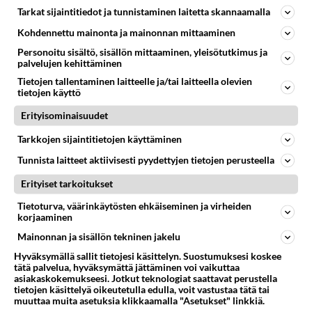
Seinäjoki,,
Tarkat sijaintitiedot ja tunnistaminen laitetta skannaamalla
Onko miehiä/pareja tänään liikenteessä.rekalla
Kohdennettu mainonta ja mainonnan mittaaminen
parkissa tai muita levareilla ym muualla.alapää
Personoitu sisältö, sisällön mittaaminen, yleisötutkimus ja
kosteana ja jos oikein ny...
palvelujen kehittäminen
05.04.2025 14:16
106
4050
4
Tietojen tallentaminen laitteelle ja/tai laitteella olevien
tietojen käyttö
Erityisominaisuudet
RYHMÄSEKSI
Vastattu 1pv
Tarkkojen sijaintitietojen käyttäminen
vaimolle herkkua
onko paria jonka mies kiihottuu, kun vieras isokulli
Tunnista laitteet aktiivisesti pyydettyjen tietojen perusteella
ottaa vaimoa estottomasti ja tyydyttää vaimosi
Erityiset tarkoitukset
orkkuun. Lopuksi kun...
Tietoturva, väärinkäytösten ehkäiseminen ja virheiden
06.08.2026 09:49
12
427
1
korjaaminen
Mainonnan ja sisällön tekninen jakelu
Hyväksymällä sallit tietojesi käsittelyn. Suostumuksesi koskee
tätä palvelua, hyväksymättä jättäminen voi vaikuttaa
asiakaskokemukseesi. Jotkut teknologiat saattavat perustella
tietojen käsittelyä oikeutetulla edulla, voit vastustaa tätä tai
muuttaa muita asetuksia klikkaamalla "Asetukset" linkkiä.