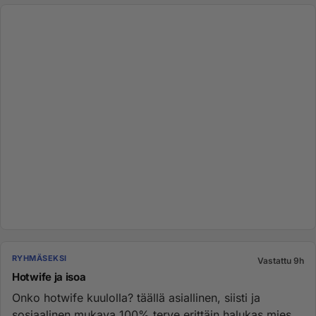
RYHMÄSEKSI
Vastattu 9h
Hotwife ja isoa
Onko hotwife kuulolla? täällä asiallinen, siisti ja
sosiaalinen mukava 100% terve erittäin halukas mies