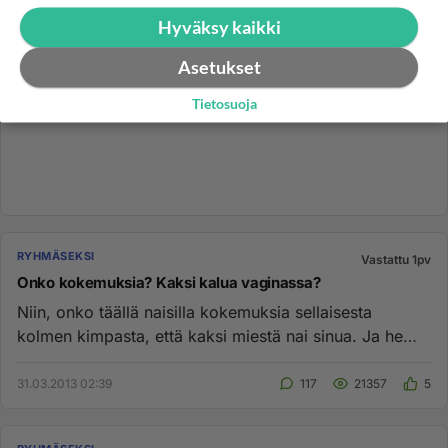
Hyväksy kaikki
Asetukset
Tietosuoja
RYHMÄSEKSI
Vastattu 1pv
Onko kokemuksia? Kaksi kalua vaginassa?
Niin, onko täällä naisilla kokemuksia sellaisesta
kolmen kimpasta, että kaksi miestä nai sinua. Ja he
ovat sinun sisällä...
31.03.2013 02:39
117
21357
5