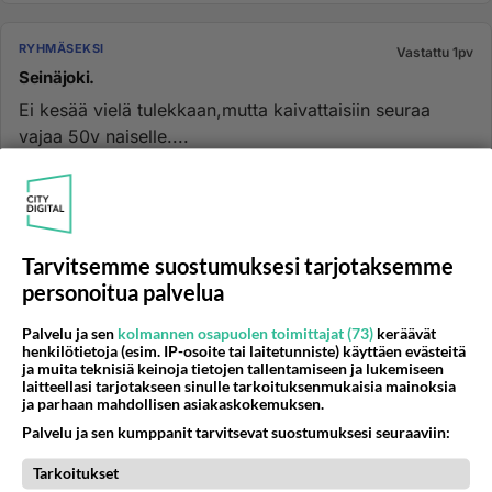
RYHMÄSEKSI
Vastattu 1pv
Seinäjoki.
Ei kesää vielä tulekkaan,mutta kaivattaisiin seuraa
vajaa 50v naiselle....
24.04.2026 07:52
69
2044
3
RYHMÄSEKSI
Tarvitsemme suostumuksesi tarjotaksemme
Vastattu 1pv
Seinäjoki/lähialueet.
personoitua palvelua
Olisiko miehiä tai pareja tyydyttämään naistani,niin
Palvelu ja sen
kolmannen osapuolen toimittajat (73)
keräävät
voisin itse vaikka katsella.mielellään autossa....
henkilötietoja (esim. IP-osoite tai laitetunniste) käyttäen evästeitä
ja muita teknisiä keinoja tietojen tallentamiseen ja lukemiseen
laitteellasi tarjotakseen sinulle tarkoituksenmukaisia mainoksia
01.03.2025 17:07
350
9733
5
ja parhaan mahdollisen asiakaskokemuksen.
Palvelu ja sen kumppanit tarvitsevat suostumuksesi seuraaviin:
Tarkoitukset
RYHMÄSEKSI
Vastattu 1pv