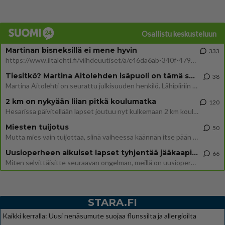
Osallistu keskusteluun
Martinan bisneksillä ei mene hyvin
333
https://www.iltalehti.fi/viihdeuutiset/a/c46da6ab-340f-4790-aaa7-0865eed2336 Yrityksen konkurssihakemus on tullut kärä
Tiesitkö? Martina Aitolehden isäpuoli on tämä suosittu laulaja
38
Martina Aitolehti on seurattu julkisuuden henkilö. Lähipiiriin mahtuu muitakin tunnettuja henkilöitä. Tiesitkö, että Ma
2 km on nykyään liian pitkä koulumatka
120
Hesarissa päivitellään lapset joutuu nyt kulkemaan 2 km kouluun jösses. Ruostefillarilla tuo matka menee vaikka miten äk
Miesten tuijotus
50
Mutta mies vain tuijottaa, siinä vaiheessa käännän itse pään pois. Mikä juttu? Yleensä jos joku tuijottaa tai katsoo, hä
Uusioperheen aikuiset lapset tyhjentää jääkaapin käydessään
66
Miten selvittäisitte seuraavan ongelman, meillä on uusioperhe, minulla teini-ikäiset lapset ja puolisolla aikuiset, jotk
STARA.FI
Kaikki kerralla: Uusi nenäsumute suojaa flunssilta ja allergioilta