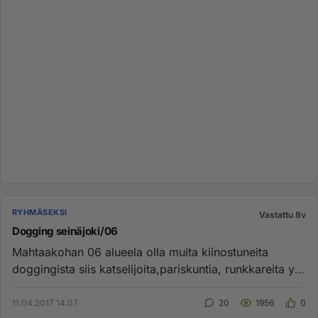
RYHMÄSEKSI
Vastattu 8v
Dogging seinäjoki/06
Mahtaakohan 06 alueela olla muita kiinostuneita
doggingista siis katselijoita,pariskuntia, runkkareita ym
ym ja missä ol...
11.04.2017 14:07
20
1956
0