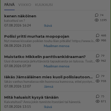
PÄIVÄ
VIIKKO
KUUKAUSI
74
kenen näköinen
1195
kaivattusi on ?
07.08.2026 16:24
Ikävä
468
Poliisi yritti murhata mopopojan
988
Nyt menee kissalan poikien touhu liian pitkälle! https://www.is.fi/kotimaa/art-2000012193221.html Karu video mopomiiti
08.08.2026 21:05
Maailman menoa
79
Muistatko Mikkelin panttivankidraaman?
962
Uusi draamasarja järkyttävästä tapauksesta on tulossa. Tositapahtumiin perustuva sarja ammentaa vuoden 1986 Mikkelin pan
07.08.2026 07:39
Maailman menoa
79
Iäkäs Jämsäläinen mies kuoli poliisiautoon matkalla Jyväskylän putkaan
918
Iäkäs vanhus humalassa niin huonossa kunnossa, ettei pystynyt huolehtimaan itsestään niin ainoa apu sillä hetkellä oli
07.08.2026 12:07
Jämsä
75
Mitä haluaisit kysyä tänään
871
Kaivatultasi? Anna jokin tunniste itsestäni tai hänestä.
07.08.2026 13:15
Ikävä