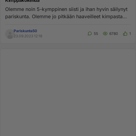
Kimppakokeilua
Olemme noin 5-kymppinen siisti ja ihan hyvin säilynyt
pariskunta. Olemme jo pitkään haaveilleet kimpasta
niin,että mukan...
Pariskunta50
55
6780
1
23.09.2023 12:18