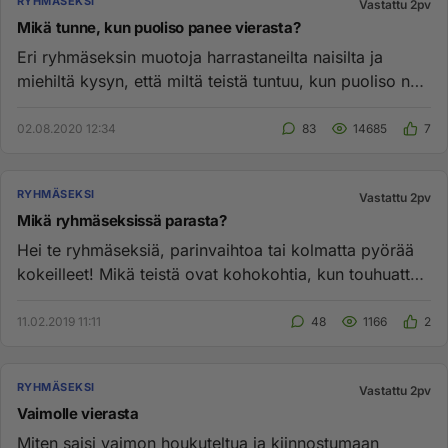
RYHMÄSEKSI
Vastattu 2pv
Mikä tunne, kun puoliso panee vierasta?
Eri ryhmäseksin muotoja harrastaneilta naisilta ja
miehiltä kysyn, että miltä teistä tuntuu, kun puoliso nai
vieraan kan...
02.08.2020 12:34
83
14685
7
RYHMÄSEKSI
Vastattu 2pv
Mikä ryhmäseksissä parasta?
Hei te ryhmäseksiä, parinvaihtoa tai kolmatta pyörää
kokeilleet! Mikä teistä ovat kohokohtia, kun touhuatte
vieraitten k...
11.02.2019 11:11
48
1166
2
RYHMÄSEKSI
Vastattu 2pv
Vaimolle vierasta
Miten saisi vaimon houkuteltua ja kiinnostumaan