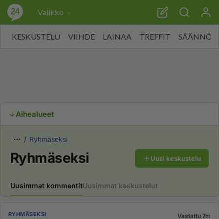
Valikko
KESKUSTELU
VIIHDE
LAINAA
TREFFIT
SÄÄNNÖT
Aihealueet
Ryhmäseksi
Ryhmäseksi
Uusi keskustelu
Uusimmat kommentit
Uusimmat keskustelut
RYHMÄSEKSI
Vastattu 7m