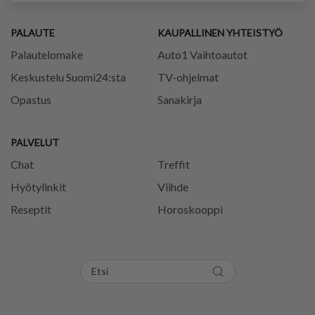
PALAUTE
KAUPALLINEN YHTEISTYÖ
Palautelomake
Auto1 Vaihtoautot
Keskustelu Suomi24:sta
TV-ohjelmat
Opastus
Sanakirja
PALVELUT
Chat
Treffit
Hyötylinkit
Viihde
Reseptit
Horoskooppi