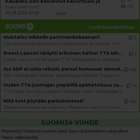
Kauanko olet kaivannut kaivattuasi ja
612
koska hänet löysit?
05.08.2026 17:19
Ikävä
Osallistu keskusteluun
Muistatko Mikkelin panttivankidraaman?
3
Uusi draamasarja järkyttävästä tapauksesta on tulossa. Tositapahtumiin perustuva sarja ammentaa vuoden 1986 Mikkelin pan
Ernest Lawson täräytti erikoisen heiton TTK-lehdistötilaisuudessa: " Onko tässä tarkoituksena...?"
1
Ernest Lawson esitteli uudet TTK-tähtioppilaat ja opettajat torstaina 6.8. lehdistölle. Tulevalla kaudella on yksi hausk
Jos SDP ei voita reilusti, persut kumoavat demokratian Suomesta
465
Näin tekisi ainakin Rydman seuratessaan idolinsa Trumpin mallia https://www.is.fi/politiikka/art-2000012187244.html
Uuden TTK-juontajan ympärillä epätietoisuus sakenee - Nyt MTV hämmentää soppaa
34
TTK tulee taas tänä syksynä. Ohjelman uudet tähtioppilaat julkistetaan torstaina 6. elokuuta klo 14 alkavassa lehdistö
Mitä tuot pöytään parisuhteessa?
450
Siinäpä se kysymys on otsikossa. Mitäpä siis tuot/toisit pöytään parisuhteessa? Oletko mies vai nainen? Koetko sen mitä
SUOMI24 VIIHDE
Muistatko? Kädestä suuhun elävä Satu sai jättimäisen rahasalkun
Henry-miljonääriltä