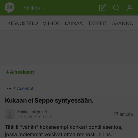
Valikko
KESKUSTELU
VIIHDE
LAINAA
TREFFIT
SÄÄNNÖT
Aihealueet
Asennot
Kukaan ei Seppo syntyessään.
Kohtkakolkytpari
Ilmoita
2016-08-22 03:11:31
Täällä "vähän" kokeneempi konkari pohtii asentoa,
jossa molemmat voisivat ottaa rennosti, eli ns.