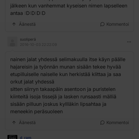
jälkeen kun vanhemmat kyseisen nimen lapselleen
antaa :D:D:D:D
Äänestä
Kommentoi
suoliperä
2016-10-03 22:22:09
nainen jalat yhdessä selimakuulla itse käyn päälle
hajareisin ja työnnän munan sisään tekee hyvää
etupilluiselle naiselle kun herkistää klittaa ja saa
orkut jalat yhdessä
sitten siirryn takaapäin asentoon ja puristelen
kiinteitä isoja tissejä ja lasken runsaasti mälliä
sisään pilluun joskus kyllläkin lipsahtaa ja
meneekin peräsuoleen
Äänestä
Kommentoi
d_ram