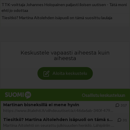
TTK-voittaja Johannes Holopainen paljasti iloisen uutisen - Tätä moni
ehti jo odottaa
Tiesitkö? Martina Aitolehden isäpuoli on tämä suosittu laulaja
Keskustele vapaasti aiheesta kuin
aiheesta
Aloita keskustelu
Osallistu keskusteluun
Martinan bisneksillä ei mene hyvin
317
https://www.iltalehti.fi/viihdeuutiset/a/c46da6ab-340f-4790-aaa7-0865eed2336 Yrityksen konkurssihakemus on tullut kärä
Tiesitkö? Martina Aitolehden isäpuoli on tämä suosittu laulaja
31
Martina Aitolehti on seurattu julkisuuden henkilö. Lähipiiriin mahtuu muitakin tunnettuja henkilöitä. Tiesitkö, että Ma