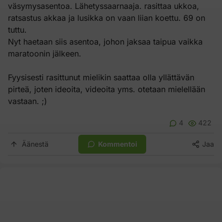
väsymysasentoa. Lähetyssaarnaaja. rasittaa ukkoa,
ratsastus akkaa ja lusikka on vaan liian koettu. 69 on
tuttu.
Nyt haetaan siis asentoa, johon jaksaa taipua vaikka
maratoonin jälkeen.
Fyysisesti rasittunut mielikin saattaa olla yllättävän
pirteä, joten ideoita, videoita yms. otetaan mielellään
vastaan. ;)
4
422
Äänestä
Kommentoi
Jaa