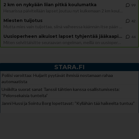
2 km on nykyään liian pitkä koulumatka
99
Hesarissa päivitellään lapset joutuu nyt kulkemaan 2 km kouluun jösses. Ruostefillarilla tuo matka menee vaikka miten äk
Miesten tuijotus
42
Mutta mies vain tuijottaa, siinä vaiheessa käännän itse pään pois. Mikä juttu? Yleensä jos joku tuijottaa tai katsoo, hä
Uusioperheen aikuiset lapset tyhjentää jääkaapin käydessään
44
Miten selvittäisitte seuraavan ongelman, meillä on uusioperhe, minulla teini-ikäiset lapset ja puolisolla aikuiset, jotk
STARA.FI
Poliisi varoittaa: Huijarit pyytävät ihmisiä nostamaan rahaa
automaatista
Uniikilta suorat sanat Tanssii tähtien kanssa osallistumisesta:
”Pelonsekaisia tunteita”
Janni Hussi ja Sointu Borg lopettavat: ”Kyllähän tää haikeelta tuntuu”