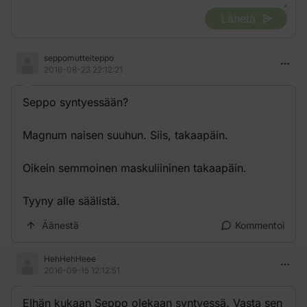
Lähetä
seppomutteiteppo
2016-08-23 22:12:21
Seppo syntyessään?
Magnum naisen suuhun. Siis, takaapäin.
Oikein semmoinen maskuliininen takaapäin.
Tyyny alle säälistä.
Äänestä
Kommentoi
HehHehHeee
2016-09-15 12:12:51
EIhän kukaan Seppo olekaan syntyessä. Vasta sen