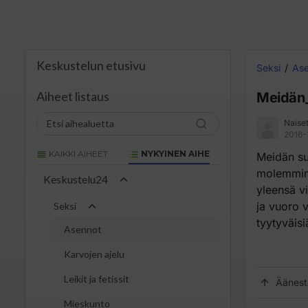
Keskustelun etusivu
Seksi
As
Aiheet listaus
Meidän_
Naise
2016-1
KAIKKI AIHEET
NYKYINEN AIHE
Meidän su
molemmin 
Keskustelu24
yleensä v
ja vuoro 
Seksi
tyytyväisi
Asennot
Karvojen ajelu
Leikit ja fetissit
Äänest
Mieskunto