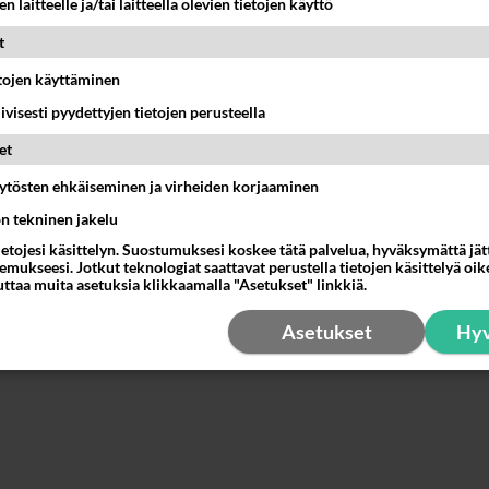
n laitteelle ja/tai laitteella olevien tietojen käyttö
sa... Joskus kun nainen oikein haluaa niin annetaan suihin
t
, joskus nainen ei heti niele ekaa satsia vaan ottaa toiselta 
Syntymäaika
ttä eka lasti samalla suussa! Se tuntuu jotenkin mielettömän
etojen käyttäminen
elta...
iivisesti pyydettyjen tietojen perusteella
nestä
K
et
Jatka
äytösten ehkäiseminen ja virheiden korjaaminen
länpartavauvat
ön tekninen jakelu
-11-16 10:37:01
ietojesi käsittelyn. Suostumuksesi koskee tätä palvelua, hyväksymättä jä
mukseesi. Jotkut teknologiat saattavat perustella tietojen käsittelyä oike
osik asento olla väkisin.
uttaa muita asetuksia klikkaamalla "Asetukset" linkkiä.
nestä
K
Asetukset
Hyv