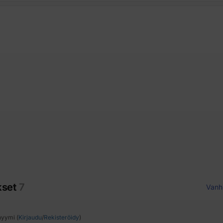
kset
7
Vanh
yymi (
Kirjaudu
/
Rekisteröidy
)