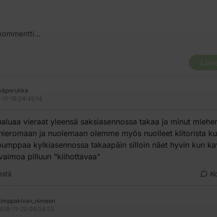
Lähe
väporukka
-11-16 04:45:14
aluaa vieraat yleensä saksiasennossa takaa ja minut miehe
hieromaan ja nuolemaan olemme myös nuolleet klitorista k
pumppaa kylkiasennossa takaapäin silloin näet hyvin kun ka
vaimoa pilluun "kiihottavaa"
estä
K
imppakivan_nimeen
016-11-20 09:04:53