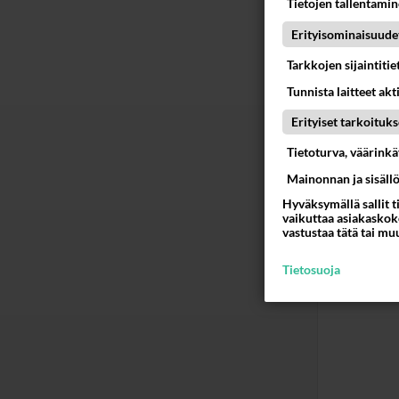
Tietojen tallentamine
suuhun
Erityisominaisuude
perään
niin e
Tarkkojen sijaintiti
kiimais
Tunnista laitteet akt
Ää
Erityiset tarkoituks
Tietoturva, väärink
sipi
Mainonnan ja sisäll
2016
Hyväksymällä sallit t
vaikuttaa asiakaskoke
minu so
vastustaa tätä tai mu
1
Ää
Tietosuoja