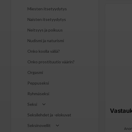
Miesten itsetyydytys
Naisten itsetyydytys
Neitsyys ja poikuus
Nudismi ja naturismi
Onko koolla väliä?
Onko prostituutio väärin?
Orgasmi
Peppuseksi
Ryhmäseksi
Seksi
Vastau
Seksilehdet ja -elokuvat
Seksinovellit
Anon