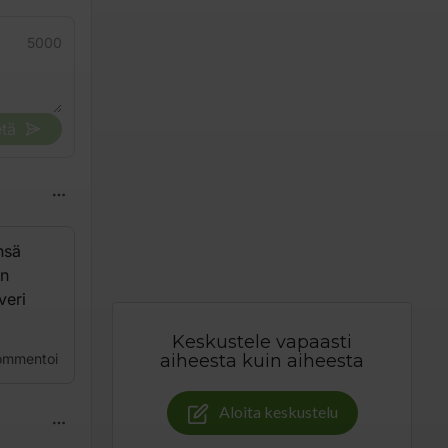
5000
tä
nsä
un
veri
Keskustele vapaasti
ommentoi
aiheesta kuin aiheesta
Aloita keskustelu