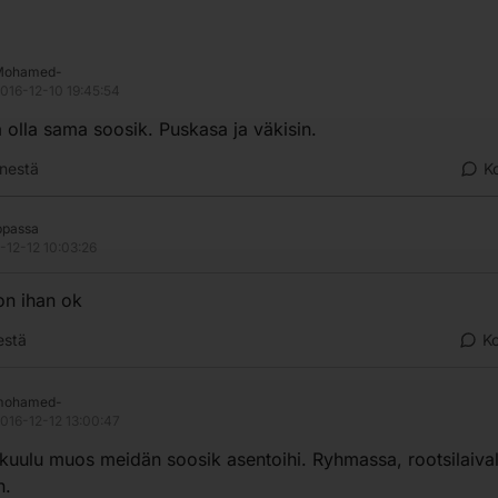
Mohamed-
016-12-10 19:45:54
 olla sama soosik. Puskasa ja väkisin.
nestä
K
ppassa
-12-12 10:03:26
n ihan ok
estä
K
mohamed-
016-12-12 13:00:47
uulu muos meidän soosik asentoihi. Ryhmassa, rootsilaival
n.