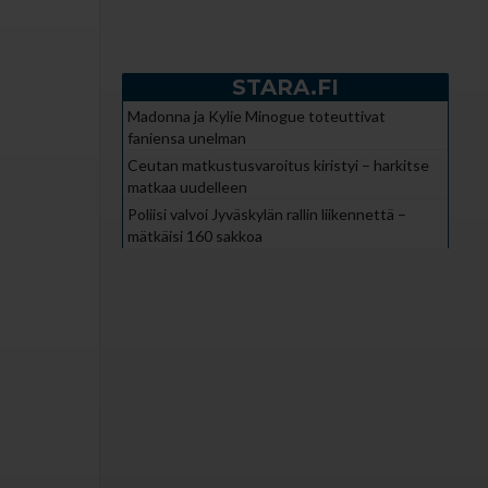
STARA.FI
Madonna ja Kylie Minogue toteuttivat
faniensa unelman
Ceutan matkustusvaroitus kiristyi – harkitse
matkaa uudelleen
Poliisi valvoi Jyväskylän rallin liikennettä –
mätkäisi 160 sakkoa