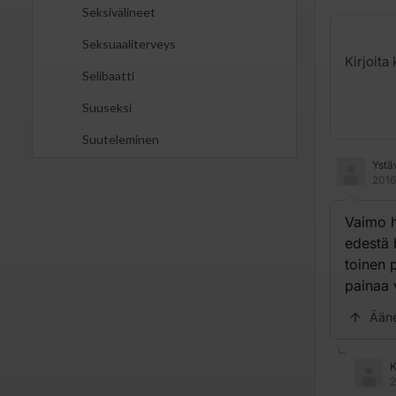
Seksivälineet
Seksuaaliterveys
Selibaatti
Suuseksi
Suuteleminen
Ystä
2016
Vaimo h
edestä 
toinen 
painaa 
Ään
K
2