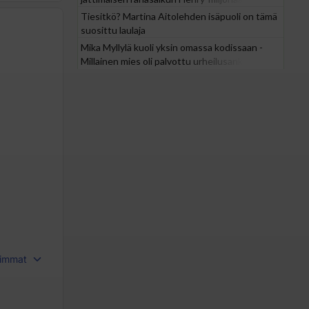
Tiesitkö? Martina Aitolehden isäpuoli on tämä
suosittu laulaja
Mika Myllylä kuoli yksin omassa kodissaan -
Millainen mies oli palvottu urheilusankari?
immat