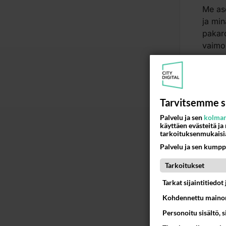
Me as
ja min
pakaro
vaimon
seura
vaihd
niin k
Ää
Tarvitsemme s
Palvelu ja sen
kolman
käyttäen evästeitä ja
tarkoituksenmukaisi
2
Palvelu ja sen kumpp
Mulla 
On löy
Tarkoitukset
nautit
Tarkat sijaintitiedo
takaa
Kohdennettu mainon
niin e
nuolen
Personoitu sisältö, 
ja mi