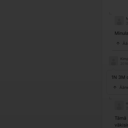
2
Minula
Ää
Kim
2016
1N 3M o
Ään
2
Tämä k
väkisi