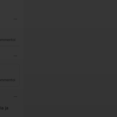
ommentoi
ommentoi
la ja