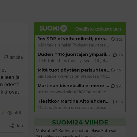
Osallistu keskusteluun
Jos SDP ei voita reilusti, persut kumoavat demokratian Suomesta
302
Näin tekisi ainakin Rydman seuratessaan idolinsa Trumpin mallia https://www.is.fi/politiikka/art-2000012187244.html
Uuden TTK-juontajan ympärillä epätietoisuus sakenee - Nyt MTV hämmentää soppaa
16
Ilmoita
TTK tulee taas tänä syksynä. Ohjelman uudet tähtioppilaat julkistetaan torstaina 6. elokuuta klo 14 alkavassa lehdistö
het
Mitä tuot pöytään parisuhteessa?
404
Siinäpä se kysymys on otsikossa. Mitäpä siis tuot/toisit pöytään parisuhteessa? Oletko mies vai nainen? Koetko sen mitä
elleen ja
en edestä
Martinan bisneksillä ei mene hyvin
293
ikki ovat
https://www.iltalehti.fi/viihdeuutiset/a/c46da6ab-340f-4790-aaa7-0865eed2336 Yrityksen konkurssihakemus on tullut kärä
Tiesitkö? Martina Aitolehden isäpuoli on tämä suosittu laulaja
28
Martina Aitolehti on seurattu julkisuuden henkilö. Lähipiiriin mahtuu muitakin tunnettuja henkilöitä. Tiesitkö, että Ma
7
599
SUOMI24 VIIHDE
Jaa
Muistatko? Kädestä suuhun elävä Satu sai
jättimäisen rahasalkun Henry-miljonääriltä