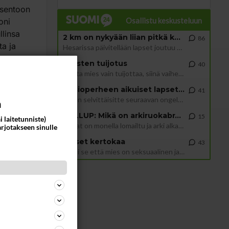
asentoon
Osallistu keskusteluun
oni
llinsa
2 km on nykyään liian pitkä koulumatka
86
ta ja
Hesarissa päivitellään lapset joutuu nyt kulkemaan 2 km kouluun jösses. Ruostefillarilla tuo matka menee vaikka miten äk
Miesten tuijotus
40
 se on
Mutta mies vain tuijottaa, siinä vaiheessa käännän itse pään pois. Mikä juttu? Yleensä jos joku tuijottaa tai katsoo, hä
a kertoja
Uusioperheen aikuiset lapset tyhjentää jääkaapin käydessään
41
Miten selvittäisitte seuraavan ongelman, meillä on uusioperhe, minulla teini-ikäiset lapset ja puolisolla aikuiset, jotk
ommentoi
a
GALLUP: Mikä on arkiruokabravuurisi?
15
i laitetunniste)
Lomat on monella lomailtu ja arki alkaa. Se voi tarkoittaa myös sitä, että grillailut on grillattu ja palataan arjen ruo
arjotakseen sinulle
Naiset kertokaa
43
Miksi se että mies on seksuaalinen ja haluaa seksiä ja te olette hänen mielestänne haluttava on vastenmielistä? Mikä sii
-
 naista
ntoon
si
ee alle