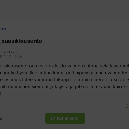
ennot
suosikkiasento
t_kunniaan
1-14 11:45:39
osikkiasento on ensin esileikki vaimo rentona selällään mie
puolin hyväilllee ja kun kiima on huipussaan niin vaimo kylj
ieras mies tulee vaimoon takaapäin ja minä hieron ja suutel
vaihtuu miehen siemensyöksystä ja jatkuu niin kauan kuin ka
ä
ä
Kommentoi