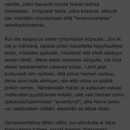
naisille, jotka haluavat tarjota hiukan extraa
miehelleen.. Erityisesti heille, jotka kokevat, etteivät
saa miestään innostumaan siitä "tavanomaisesta"
seksituokiostanne..
Kun ilta saapuu ja olette ryhtymässä yöpuulle.. Jos et
ole jo märkänä, sipaise jotain liukastetta häpyhuulillesi
ensin, mieluiten ajelluille.. Huolehdi että ehdit sänkyyn
ennen häntä.. Mene alasti vatsallesi sängylle, ota kirja
eteesi teeskennellen lukevasi kirjaa.. Levit jalat
kutsuvasti niin raolleen, että pillusi hieman raottuu..
Anna ukon tulla sänkyyn, niin että valoa on päällä
jonkin verran.. Nähdessään märän ja kutsuvan vakosi,
mutta ettet pyydä/anele mitään, olet vain hieman omiin
ajatuksiisi/lukemiseen "syventynyt", aika harva jannu
voi reaktiolleen mitään, eteenhän se alkaa ottaa..
Varasuunnitelma tähän väliin, jos ukkokulta ei tajua
tilaisuutensa tulleen, pyydä hieman "hieromaan