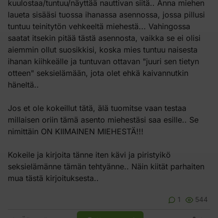
kuulostaa/tuntuu/näyttää nauttivan siitä.. Anna miehen
laueta sisääsi tuossa ihanassa asennossa, jossa pillusi
tuntuu teinitytön vehkeeltä miehestä... Vahingossa
saatat itsekin pitää tästä asennosta, vaikka se ei olisi
aiemmin ollut suosikkisi, koska mies tuntuu naisesta
ihanan kiihkeälle ja tuntuvan ottavan "juuri sen tietyn
otteen" seksielämään, jota olet ehkä kaivannutkin
häneltä..
Jos et ole kokeillut tätä, älä tuomitse vaan testaa
millaisen oriin tämä asento miehestäsi saa esille.. Se
nimittäin ON KIIMAINEN MIEHESTÄ!!!
Kokeile ja kirjoita tänne iten kävi ja piristyikö
seksielämänne tämän tehtyänne.. Näin kiität parhaiten
mua tästä kirjoituksesta..
1
544