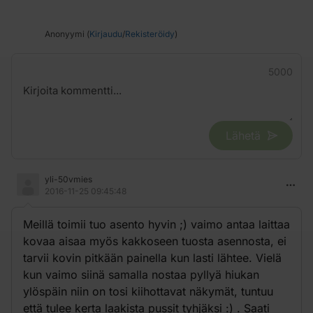
Anonyymi (
Kirjaudu
/
Rekisteröidy
)
5000
Lähetä
yli-50vmies
2016-11-25 09:45:48
Meillä toimii tuo asento hyvin ;) vaimo antaa laittaa
kovaa aisaa myös kakkoseen tuosta asennosta, ei
tarvii kovin pitkään painella kun lasti lähtee. Vielä
kun vaimo siinä samalla nostaa pyllyä hiukan
ylöspäin niin on tosi kiihottavat näkymät, tuntuu
että tulee kerta laakista pussit tyhjäksi :) . Saati