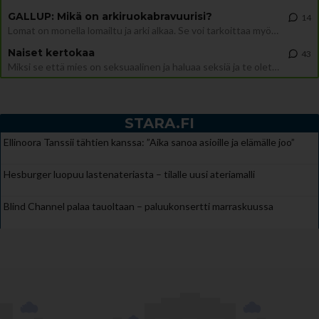
GALLUP: Mikä on arkiruokabravuurisi?
14
Lomat on monella lomailtu ja arki alkaa. Se voi tarkoittaa myös sitä, että grillailut on grillattu ja palataan arjen ruo
Naiset kertokaa
43
Miksi se että mies on seksuaalinen ja haluaa seksiä ja te olette hänen mielestänne haluttava on vastenmielistä? Mikä sii
STARA.FI
Ellinoora Tanssii tähtien kanssa: ”Aika sanoa asioille ja elämälle joo”
Hesburger luopuu lastenateriasta – tilalle uusi ateriamalli
Blind Channel palaa tauoltaan – paluukonsertti marraskuussa