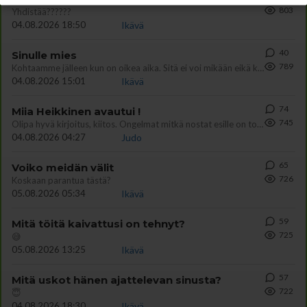
803
Yhdistää??????
04.08.2026 18:50
Ikävä
40
Sinulle mies
789
Kohtaamme jälleen kun on oikea aika. Sitä ei voi mikään eikä kukaan estää <3 <3
04.08.2026 15:01
Ikävä
74
Miia Heikkinen avautui !
745
Olipa hyvä kirjoitus, kiitos. Ongelmat mitkä nostat esille on todellisia ja tämä ylimielisyys totta ja se näkyy kaikessa
04.08.2026 04:27
Judo
65
Voiko meidän välit
726
Koskaan parantua tästä?
05.08.2026 05:34
Ikävä
59
Mitä töitä kaivattusi on tehnyt?
725
😅
05.08.2026 13:25
Ikävä
57
Mitä uskot hänen ajattelevan sinusta?
722
😇
04.08.2026 18:30
Ikävä