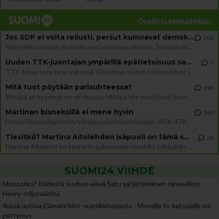
Osallistu keskusteluun
Jos SDP ei voita reilusti, persut kumoavat demokratian Suomesta
206
Näin tekisi ainakin Rydman seuratessaan idolinsa Trumpin mallia https://www.is.fi/politiikka/art-2000012187244.html
Uuden TTK-juontajan ympärillä epätietoisuus sakenee - Nyt MTV hämmentää soppaa
7
TTK tulee taas tänä syksynä. Ohjelman uudet tähtioppilaat julkistetaan torstaina 6. elokuuta klo 14 alkavassa lehdistö
Mitä tuot pöytään parisuhteessa?
396
Siinäpä se kysymys on otsikossa. Mitäpä siis tuot/toisit pöytään parisuhteessa? Oletko mies vai nainen? Koetko sen mitä
Martinan bisneksillä ei mene hyvin
265
https://www.iltalehti.fi/viihdeuutiset/a/c46da6ab-340f-4790-aaa7-0865eed2336 Yrityksen konkurssihakemus on tullut kärä
Tiesitkö? Martina Aitolehden isäpuoli on tämä suosittu laulaja
28
Martina Aitolehti on seurattu julkisuuden henkilö. Lähipiiriin mahtuu muitakin tunnettuja henkilöitä. Tiesitkö, että Ma
SUOMI24 VIIHDE
Muistatko? Kädestä suuhun elävä Satu sai jättimäisen rahasalkun
Henry-miljonääriltä
Ikäviä uutisia Elämäni biisi -suosikkisarjasta - Monelle tv-katsojalle iso
pettymys