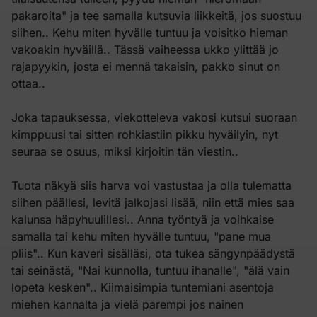
pakaroita" ja tee samalla kutsuvia liikkeitä, jos suostuu
siihen.. Kehu miten hyvälle tuntuu ja voisitko hieman
vakoakin hyväillä.. Tässä vaiheessa ukko ylittää jo
rajapyykin, josta ei mennä takaisin, pakko sinut on
ottaa..
Joka tapauksessa, viekotteleva vakosi kutsui suoraan
kimppuusi tai sitten rohkiastiin pikku hyväilyin, nyt
seuraa se osuus, miksi kirjoitin tän viestin..
Tuota näkyä siis harva voi vastustaa ja olla tulematta
siihen päällesi, levitä jalkojasi lisää, niin että mies saa
kalunsa häpyhuulillesi.. Anna työntyä ja voihkaise
samalla tai kehu miten hyvälle tuntuu, "pane mua
pliis".. Kun kaveri sisälläsi, ota tukea sängynpäädystä
tai seinästä, "Nai kunnolla, tuntuu ihanalle", "älä vain
lopeta kesken".. Kiimaisimpia tuntemiani asentoja
miehen kannalta ja vielä parempi jos nainen