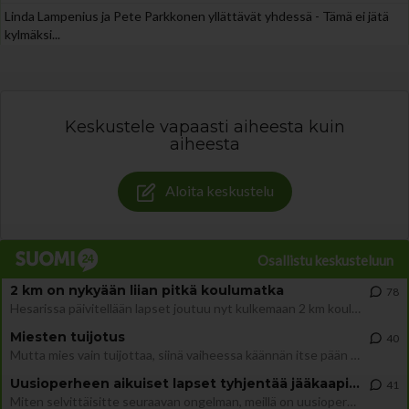
Linda Lampenius ja Pete Parkkonen yllättävät yhdessä - Tämä ei jätä
kylmäksi...
Keskustele vapaasti aiheesta kuin
aiheesta
Aloita keskustelu
Osallistu keskusteluun
2 km on nykyään liian pitkä koulumatka
78
Hesarissa päivitellään lapset joutuu nyt kulkemaan 2 km kouluun jösses. Ruostefillarilla tuo matka menee vaikka miten äk
Miesten tuijotus
40
Mutta mies vain tuijottaa, siinä vaiheessa käännän itse pään pois. Mikä juttu? Yleensä jos joku tuijottaa tai katsoo, hä
Uusioperheen aikuiset lapset tyhjentää jääkaapin käydessään
41
Miten selvittäisitte seuraavan ongelman, meillä on uusioperhe, minulla teini-ikäiset lapset ja puolisolla aikuiset, jotk