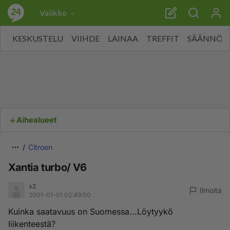
Valikko
KESKUSTELU
VIIHDE
LAINAA
TREFFIT
SÄÄNNÖT
Aihealueet
Citroen
Xantia turbo/ V6
x2
Ilmoita
2001-01-01 02:49:00
Kuinka saatavuus on Suomessa...Löytyykö
liikenteestä?