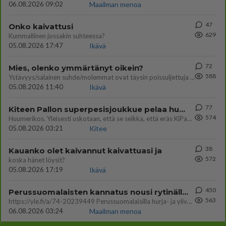
06.08.2026 09:02
Maailman menoa
47
Onko kaivattusi
629
Kummallinen jossakin suhteessa?
05.08.2026 17:47
Ikävä
72
Mies, olenko ymmärtänyt oikein?
588
Ystävyys/salainen suhde/molemmat ovat täysin poissuljettuja asioita? Nainen
05.08.2026 11:40
Ikävä
77
Kiteen Pallon superpesisjoukkue pelaa huumeiden vaikutuksen alaisena
574
Huumerikos. Yleisesti uskotaan, että se seikka, että eräs KiPan pelaaja kärähtää huumeista, on vain jäävuoren huippu. M
05.08.2026 03:21
Kitee
38
Kauanko olet kaivannut kaivattuasi ja
572
koska hänet löysit?
05.08.2026 17:19
Ikävä
450
Perussuomalaisten kannatus nousi rytinällä Ylen tänään julkaisemassa tuoreimmassa gallup-kyselyssä.
563
https://yle.fi/a/74-20239449 Perussuomalaisilla hurja- ja ylivoimaisesti suurin nousu tässä uudessa Ylen gallupissa. Kyl
06.08.2026 03:24
Maailman menoa