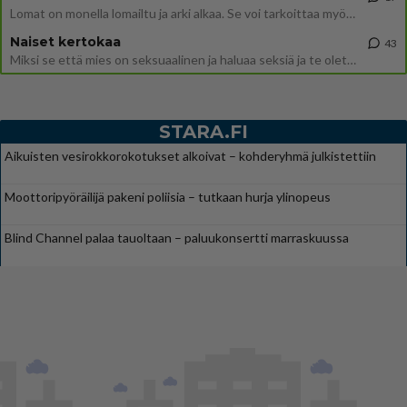
Lomat on monella lomailtu ja arki alkaa. Se voi tarkoittaa myös sitä, että grillailut on grillattu ja palataan arjen ruo
Naiset kertokaa
43
Miksi se että mies on seksuaalinen ja haluaa seksiä ja te olette hänen mielestänne haluttava on vastenmielistä? Mikä sii
STARA.FI
Aikuisten vesirokkorokotukset alkoivat – kohderyhmä julkistettiin
Moottoripyöräilijä pakeni poliisia – tutkaan hurja ylinopeus
Blind Channel palaa tauoltaan – paluukonsertti marraskuussa