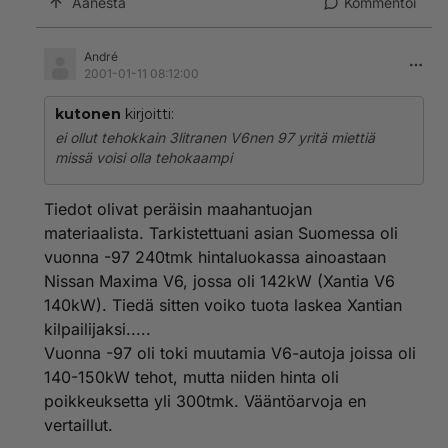
Äänestä
Kommentoi
André
2001-01-11 08:12:00
kutonen
kirjoitti:
ei ollut tehokkain 3litranen V6nen 97 yritä miettiä
missä voisi olla tehokaampi
Tiedot olivat peräisin maahantuojan
materiaalista. Tarkistettuani asian Suomessa oli
vuonna -97 240tmk hintaluokassa ainoastaan
Nissan Maxima V6, jossa oli 142kW (Xantia V6
140kW). Tiedä sitten voiko tuota laskea Xantian
kilpailijaksi.....
Vuonna -97 oli toki muutamia V6-autoja joissa oli
140-150kW tehot, mutta niiden hinta oli
poikkeuksetta yli 300tmk. Vääntöarvoja en
vertaillut.