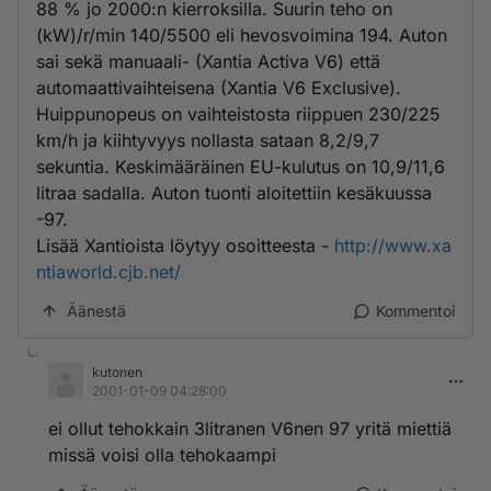
88 % jo 2000:n kierroksilla. Suurin teho on
(kW)/r/min 140/5500 eli hevosvoimina 194. Auton
sai sekä manuaali- (Xantia Activa V6) että
automaattivaihteisena (Xantia V6 Exclusive).
Huippunopeus on vaihteistosta riippuen 230/225
km/h ja kiihtyvyys nollasta sataan 8,2/9,7
sekuntia. Keskimääräinen EU-kulutus on 10,9/11,6
litraa sadalla. Auton tuonti aloitettiin kesäkuussa
-97.
Lisää Xantioista löytyy osoitteesta -
http://www.xa
ntiaworld.cjb.net/
Äänestä
Kommentoi
kutonen
2001-01-09 04:28:00
ei ollut tehokkain 3litranen V6nen 97 yritä miettiä
missä voisi olla tehokaampi