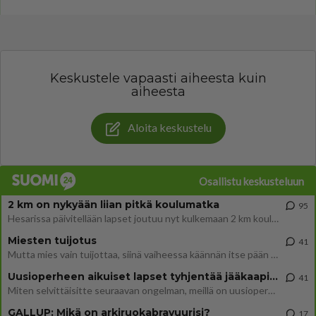
Keskustele vapaasti aiheesta kuin
aiheesta
Aloita keskustelu
Osallistu keskusteluun
2 km on nykyään liian pitkä koulumatka
95
Hesarissa päivitellään lapset joutuu nyt kulkemaan 2 km kouluun jösses. Ruostefillarilla tuo matka menee vaikka miten äk
Miesten tuijotus
41
Mutta mies vain tuijottaa, siinä vaiheessa käännän itse pään pois. Mikä juttu? Yleensä jos joku tuijottaa tai katsoo, hä
Uusioperheen aikuiset lapset tyhjentää jääkaapin käydessään
41
Miten selvittäisitte seuraavan ongelman, meillä on uusioperhe, minulla teini-ikäiset lapset ja puolisolla aikuiset, jotk
GALLUP: Mikä on arkiruokabravuurisi?
17