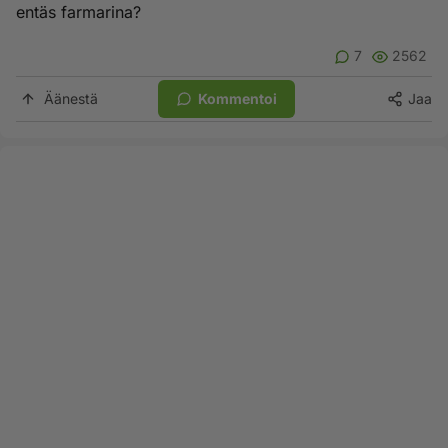
entäs farmarina?
7
2562
Äänestä
Kommentoi
Jaa