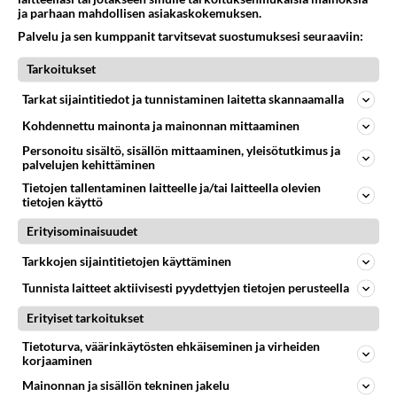
ja parhaan mahdollisen asiakaskokemuksen.
jälkeen Xantia V6:n? Jos se esiteltiin Xantian jälkeen
selittäisi se tuon maahantuojan tiedotteen.
Palvelu ja sen kumppanit tarvitsevat suostumuksesi seuraaviin:
Xsara 2000
2001-01-20 13:52:00
Tarkoitukset
http://www.special-auto.com/Vaihtoautot/Kuvat/M
Tarkat sijaintitiedot ja tunnistaminen laitetta skannaamalla
GP-218.HTML
Kohdennettu mainonta ja mainonnan mittaaminen
Personoitu sisältö, sisällön mittaaminen, yleisötutkimus ja
... on muuten halpa!
palvelujen kehittäminen
Tietojen tallentaminen laitteelle ja/tai laitteella olevien
Äänestä
Kommentoi
tietojen käyttö
Erityisominaisuudet
Kommentoi aloitusta...
Tarkkojen sijaintitietojen käyttäminen
Tunnista laitteet aktiivisesti pyydettyjen tietojen perusteella
Ketjusta on poistettu
0
sääntöjenvastaista viestiä.
Erityiset tarkoitukset
Tietoturva, väärinkäytösten ehkäiseminen ja virheiden
Takaisin ylös
korjaaminen
Mainonnan ja sisällön tekninen jakelu