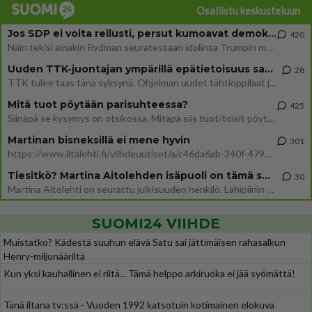
Osallistu keskusteluun
Jos SDP ei voita reilusti, persut kumoavat demokratian Suomesta
420
Näin tekisi ainakin Rydman seuratessaan idolinsa Trumpin mallia https://www.is.fi/politiikka/art-2000012187244.html
Uuden TTK-juontajan ympärillä epätietoisuus sakenee - Nyt MTV hämmentää soppaa
28
TTK tulee taas tänä syksynä. Ohjelman uudet tähtioppilaat julkistetaan torstaina 6. elokuuta klo 14 alkavassa lehdistö
Mitä tuot pöytään parisuhteessa?
425
Siinäpä se kysymys on otsikossa. Mitäpä siis tuot/toisit pöytään parisuhteessa? Oletko mies vai nainen? Koetko sen mitä
Martinan bisneksillä ei mene hyvin
301
https://www.iltalehti.fi/viihdeuutiset/a/c46da6ab-340f-4790-aaa7-0865eed2336 Yrityksen konkurssihakemus on tullut kärä
Tiesitkö? Martina Aitolehden isäpuoli on tämä suosittu laulaja
30
Martina Aitolehti on seurattu julkisuuden henkilö. Lähipiiriin mahtuu muitakin tunnettuja henkilöitä. Tiesitkö, että Ma
SUOMI24 VIIHDE
Muistatko? Kädestä suuhun elävä Satu sai jättimäisen rahasalkun
Henry-miljonääriltä
Kun yksi kauhallinen ei riitä... Tämä helppo arkiruoka ei jää syömättä!
Tänä iltana tv:ssä - Vuoden 1992 katsotuin kotimainen elokuva