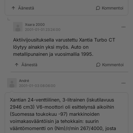
Äänestä
Kommentoi
Xsara 2000
2001-01-01 23:24:00
Aktiivijousituksella varustettu Xantia Turbo CT
löytyy ainakin yksi myös. Auto on
metallipunainen ja vuosimallia 1995.
Äänestä
Kommentoi
André
2001-01-03 08:06:00
Xantian 24-venttiilinen, 3-litrainen (iskutilavuus
2946 cm3) V6-moottori oli esittelynsä aikoihin
(Suomessa toukokuu -97) markkinoiden
voimakasvääntöisin ja tehokkain: suurin
vääntömomentti on (Nm)/r/min 267/4000, josta