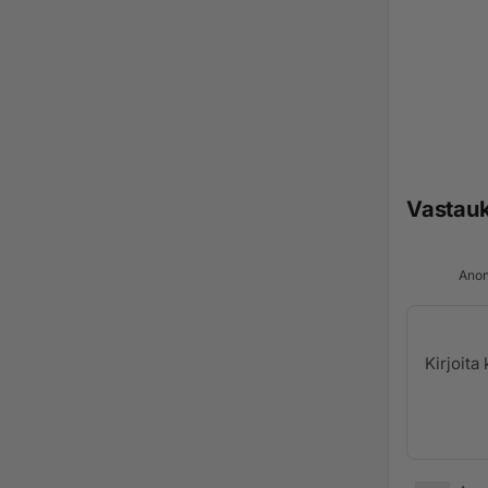
Vastau
Anon