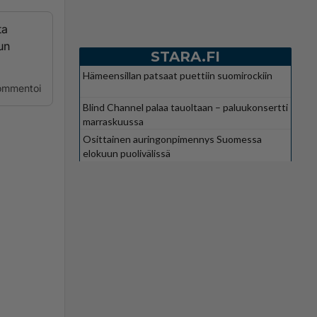
ta
un
STARA.FI
Hämeensillan patsaat puettiin suomirockiin
ommentoi
Blind Channel palaa tauoltaan – paluukonsertti
marraskuussa
Osittainen auringonpimennys Suomessa
elokuun puolivälissä