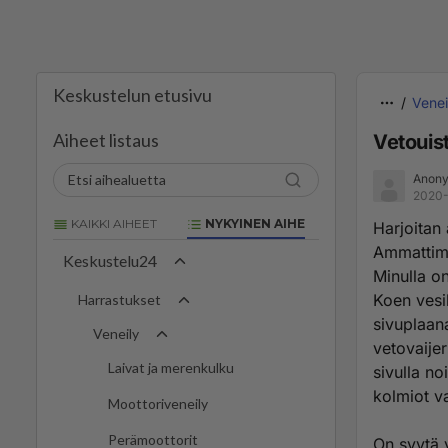
Keskustelun etusivu
Venei
Aiheet listaus
Vetouist
Anon
2020-
KAIKKI AIHEET
NYKYINEN AIHE
Harjoitan
Ammattimai
Keskustelu24
Minulla o
Koen vesil
Harrastukset
sivuplaana
Veneily
vetovaije
Laivat ja merenkulku
sivulla no
kolmiot v
Moottoriveneily
Perämoottorit
On syytä 