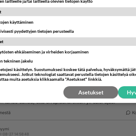
n laitteelle ja/tai laitteella olevien tietojen käyttö
riteeri mene - tietenkään - ammattimaisuudessa, vaan siinä
t
ttako alus meriteiden sääntöjen mielessä kalastusta, joka raj
etojen käyttäminen
n ohjailukykyä.
iivisesti pyydettyjen tietojen perusteella
erm “vessel engaged in fishing” means any vessel fishing wi
et
 trawls or other fishing apparatus which restrict manoeuvrabil
ot include a vessel fishing with trolling lines or other fishin
äytösten ehkäiseminen ja virheiden korjaaminen
tus which do not restrict manoeuvrability.”
ön tekninen jakelu
ietojesi käsittelyn. Suostumuksesi koskee tätä palvelua, hyväksymättä jä
nestä
K
mukseesi. Jotkut teknologiat saattavat perustella tietojen käsittelyä oike
uttaa muita asetuksia klikkaamalla "Asetukset" linkkiä.
Anonyymi
020-08-27 14:34:59
Asetukset
Hyv
en tahdo sanoa, että sivuplaanareitten yli saisi ajaa.
nestä
K
nyymi
-08-27 14:58:48