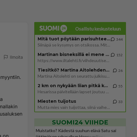
Osallistu keskusteluun
Mitä tuot pöytään parisuhteessa?
344
Siinäpä se kysymys on otsikossa. Mitäpä siis tuot/toisit pöytään parisuhteessa? Oletko mies vai nainen? Koetko sen mitä
Martinan bisneksillä ei mene hyvin
152
Ilmoita
https://www.iltalehti.fi/viihdeuutiset/a/c46da6ab-340f-4790-aaa7-0865eed2336 Yrityksen konkurssihakemus on tullut kärä
Tiesitkö? Martina Aitolehden isäpuoli on tämä suosittu laulaja
26
Martina Aitolehti on seurattu julkisuuden henkilö. Lähipiiriin mahtuu muitakin tunnettuja henkilöitä. Tiesitkö, että Ma
 myyntiin.
2 km on nykyään liian pitkä koulumatka
55
Hesarissa päivitellään lapset joutuu nyt kulkemaan 2 km kouluun jösses. Ruostefillarilla tuo matka menee vaikka miten äk
pa
Miesten tuijotus
33
mallakin
Mutta mies vain tuijottaa, siinä vaiheessa käännän itse pään pois. Mikä juttu? Yleensä jos joku tuijottaa tai katsoo, hä
tusaluksen
SUOMI24 VIIHDE
Muistatko? Kädestä suuhun elävä Satu sai
a on
jättimäisen rahasalkun Henry-miljonääriltä