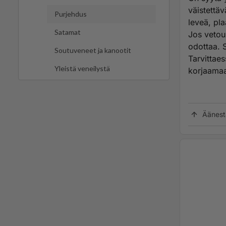
väistettä
Purjehdus
leveä, pla
Satamat
Jos vetou
odottaa. S
Soutuveneet ja kanootit
Tarvittaes
Yleistä veneilystä
korjaamaa
Äänest