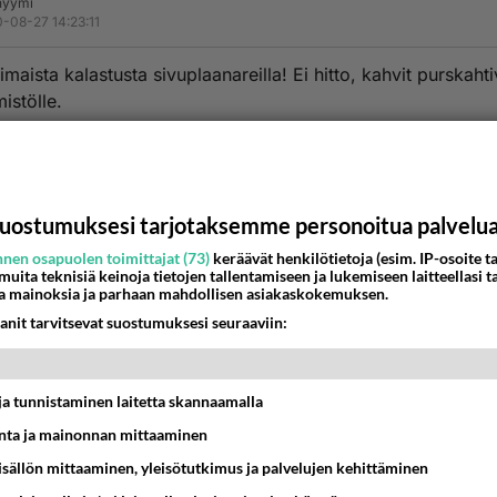
nyymi
-08-27 14:23:11
maista kalastusta sivuplaanareilla! Ei hitto, kahvit purskahti
istölle.
maisen kalastajan status tarkoittaa, että kalastajan myymän
 ollut kolmen vuoden ajan keskimäärin yli 10 000 € / vuosi
kalastaja” – status vaati, että tuloista vähintään 30% tuli
uostumuksesi tarjotaksemme personoitua palvelu
ksesta.
nen osapuolen toimittajat (73)
keräävät henkilötietoja (esim. IP-osoite ta
 muita teknisiä keinoja tietojen tallentamiseen ja lukemiseen laitteellasi t
ttimainen kalastaja maksaa luonnollisesti myynnistään my
a mainoksia ja parhaan mahdollisen asiakaskokemuksen.
anit tarvitsevat suostumuksesi seuraaviin:
uono provohan tämä oli!
t ja tunnistaminen laitetta skannaamalla
estä
K
ta ja mainonnan mittaaminen
sisällön mittaaminen, yleisötutkimus ja palvelujen kehittäminen
Anonyymi
020-08-27 14:32:49