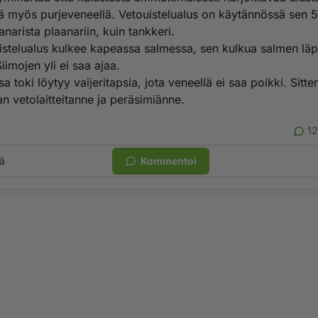
vä myös purjeveneellä. Vetouistelualus on käytännössä sen 
anarista plaanariin, kuin tankkeri.
istelualus kulkee kapeassa salmessa, sen kulkua salmen läpi
iimojen yli ei saa ajaa.
sa toki löytyy vaijeritapsia, jota veneellä ei saa poikki. Sitte
n vetolaitteitanne ja peräsimiänne.
1
ä
Kommentoi