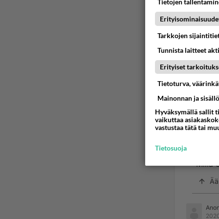
Tietojen tallentamine
Eikä k
Erityisominaisuude
harjoi
Tarkkojen sijaintiti
alukse
Tunnista laitteet akt
”The t
Erityiset tarkoituks
lines,
does n
Tietoturva, väärink
appara
Mainonnan ja sisäll
Hyväksymällä sallit t
Ää
vaikuttaa asiakaskoke
vastustaa tätä tai mu
2
Tietosuoja
Millä 
Ää
Ano
2020