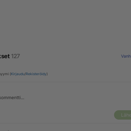
kset
127
Vanh
yymi (
Kirjaudu
/
Rekisteröidy
)
Lähe