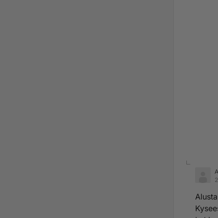
2
Alusta
Kysees