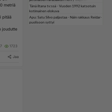
50 metriä
Tänä iltana tv:ssä - Vuoden 1992 katsotuin
kotimainen elokuva
 pitää
Apu: Satu Silvo paljastaa - Näin rakkaus Reidar-
puolisoon syttyi
n joudutte
27
1723
Jaa