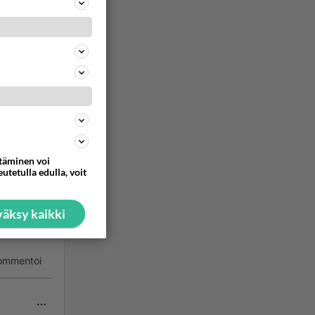
oittaa
th nets,
ity, but
g
ttäminen voi
ommentoi
utetulla edulla, voit
äksy kaikki
ommentoi