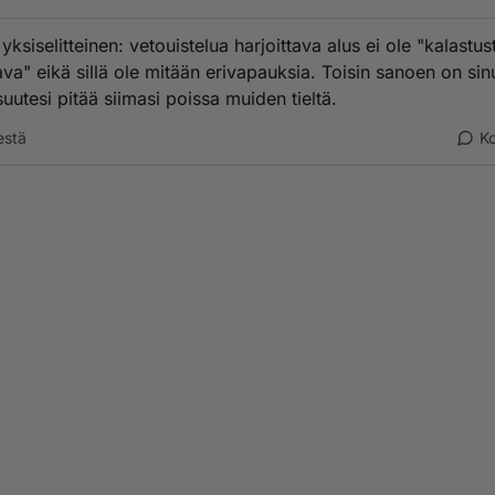
yksiselitteinen: vetouistelua harjoittava alus ei ole "kalastus
tava" eikä sillä ole mitään erivapauksia. Toisin sanoen on sin
suutesi pitää siimasi poissa muiden tieltä.
estä
K