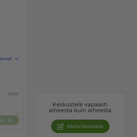
immat
5000
Keskustele vapaasti
aiheesta kuin aiheesta
tä
Aloita keskustelu