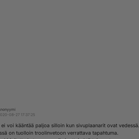
Anonyymi
020-08-27 17:37:25
 ei voi kääntää paljoa silloin kun sivuplaanarit ovat vedessä
sä on tuolloin troolinvetoon verrattava tapahtuma.