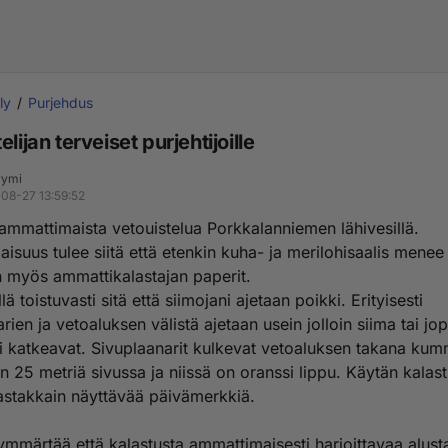
ly
Purjehdus
elijan terveiset purjehtijoille
yymi
08-27 13:59:52
 ammattimaista vetouistelua Porkkalanniemen lähivesillä.
suus tulee siitä että etenkin kuha- ja merilohisaalis menee
n myös ammattikalastajan paperit.
lä toistuvasti sitä että siimojani ajetaan poikki. Erityisesti
rien ja vetoaluksen välistä ajetaan usein jolloin siima tai jo
ri katkeavat. Sivuplaanarit kulkevat vetoaluksen takana kum
in 25 metriä sivussa ja niissä on oranssi lippu. Käytän kalas
astakkain näyttävää päivämerkkiä.
ymmärtää että kalastusta ammattimaisesti harjoittavaa alust