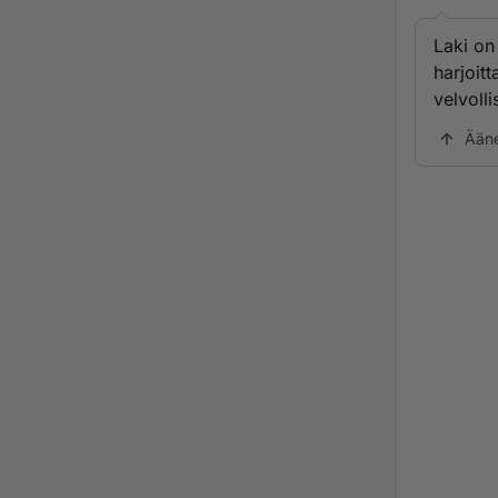
Laki on 
harjoit
velvolli
Ään