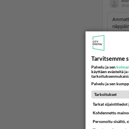
Ano
2020
Ammatti
näppäim
Ammatti
arvo on
”ammatti
Tarvitsemme s
kalastu
Palvelu ja sen
kolman
käyttäen evästeitä ja
Ja amma
tarkoituksenmukaisi
verot!
Palvelu ja sen kumpp
Tarkoitukset
Mutta h
Tarkat sijaintitiedo
Ään
Kohdennettu mainon
Personoitu sisältö, 
2