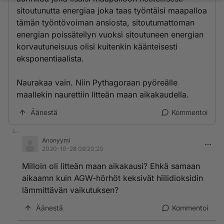
sitoutunutta energiaa joka taas työntäisi maapalloa
tämän työntövoiman ansiosta, sitoutumattoman
energian poissäteilyn vuoksi sitoutuneen energian
korvautuneisuus olisi kuitenkin käänteisesti
eksponentiaalista.
Naurakaa vain. Niin Pythagoraan pyöreälle
maallekin naurettiin litteän maan aikakaudella.
Äänestä
Kommentoi
Anonyymi
2020-10-28 09:20:20
Milloin oli litteän maan aikakausi? Ehkä samaan
aikaamn kuin AGW-hörhöt keksivät hiilidioksidin
lämmittävän vaikutuksen?
Äänestä
Kommentoi