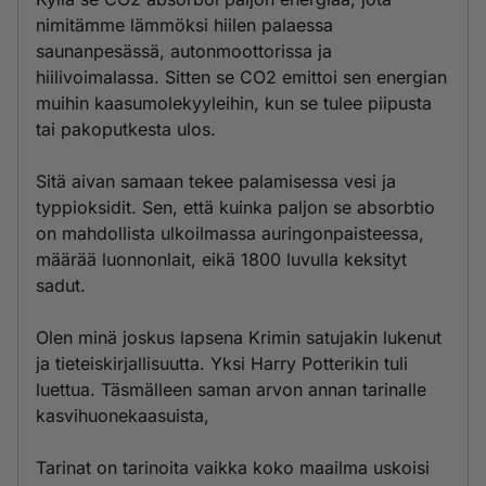
nimitämme lämmöksi hiilen palaessa
saunanpesässä, autonmoottorissa ja
hiilivoimalassa. Sitten se CO2 emittoi sen energian
muihin kaasumolekyyleihin, kun se tulee piipusta
tai pakoputkesta ulos.
Sitä aivan samaan tekee palamisessa vesi ja
typpioksidit. Sen, että kuinka paljon se absorbtio
on mahdollista ulkoilmassa auringonpaisteessa,
määrää luonnonlait, eikä 1800 luvulla keksityt
sadut.
Olen minä joskus lapsena Krimin satujakin lukenut
ja tieteiskirjallisuutta. Yksi Harry Potterikin tuli
luettua. Täsmälleen saman arvon annan tarinalle
kasvihuonekaasuista,
Tarinat on tarinoita vaikka koko maailma uskoisi