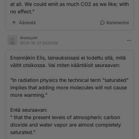
at all. We could emit as much CO2 as we like; with
no effect."
Äänestä
Kommentoi
Anonyymi
2020-10-27 23:05:06
Ensinnäkin Elis, lainauksissasi ei todettu sitä, mitä
väitit otsikossa. Vai miten kääntäisit seuraavan:
"In radiation physics the technical term “saturated”
implies that adding more molecules will not cause
more warming."
Entä seuraavan:
" that the present levels of atmospheric carbon
dioxide and water vapor are almost completely
saturated."