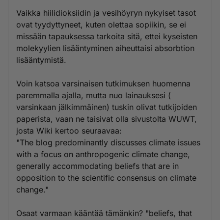
Vaikka hiilidioksiidin ja vesihöyryn nykyiset tasot
ovat tyydyttyneet, kuten olettaa sopiikin, se ei
missään tapauksessa tarkoita sitä, ettei kyseisten
molekyylien lisääntyminen aiheuttaisi absorbtion
lisääntymistä.
Voin katsoa varsinaisen tutkimuksen huomenna
paremmalla ajalla, mutta nuo lainauksesi (
varsinkaan jälkimmäinen) tuskin olivat tutkijoiden
paperista, vaan ne taisivat olla sivustolta WUWT,
josta Wiki kertoo seuraavaa:
"The blog predominantly discusses climate issues
with a focus on anthropogenic climate change,
generally accommodating beliefs that are in
opposition to the scientific consensus on climate
change."
Osaat varmaan kääntää tämänkin? "beliefs, that