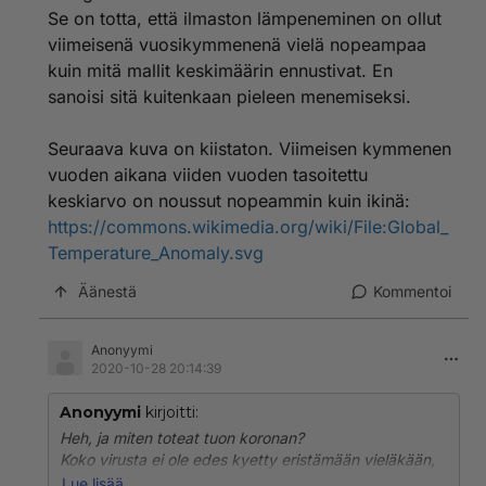
Se on totta, että ilmaston lämpeneminen on ollut
viimeisenä vuosikymmenenä vielä nopeampaa
kuin mitä mallit keskimäärin ennustivat. En
sanoisi sitä kuitenkaan pieleen menemiseksi.
Seuraava kuva on kiistaton. Viimeisen kymmenen
vuoden aikana viiden vuoden tasoitettu
keskiarvo on noussut nopeammin kuin ikinä:
https://commons.wikimedia.org/wiki/File:Global_
Temperature_Anomaly.svg
Äänestä
Kommentoi
Anonyymi
2020-10-28 20:14:39
Anonyymi
kirjoitti:
Heh, ja miten toteat tuon koronan?
Koko virusta ei ole edes kyetty eristämään vieläkään,
ja testit näyttää mitä sattuu, eivätkä varsinkaan
Lue lisää