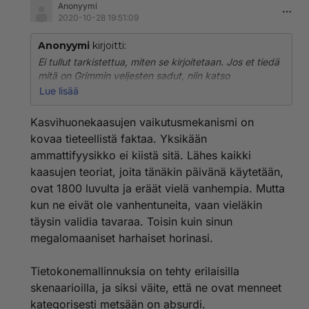
Anonyymi
2020-10-28 19:51:09
Anonyymi
kirjoitti:
Ei tullut tarkistettua, miten se kirjoitetaan. Jos et tiedä
mitä on Grimmin veljesten sadut, niin katso
Wikipediasta. Kyllä se löytyi myös sillä, kun kirjoitin
Lue lisää
krimin sadut. Edelleen se tarina kasvihuonekaasuista
on 1800 luvun pseudotiedettä.
Kasvihuonekaasujen vaikutusmekanismi on
kovaa tieteellistä faktaa. Yksikään
Ei sinun uskosi sitä mihinkään muuta. Sen tarinan
ammattifyysikko ei kiistä sitä. Lähes kaikki
pohjalta tehdyt tietokonemallinnukset on kaikki
kaasujen teoriat, joita tänäkin päivänä käytetään,
menneet aika pahasti metsään jo vuosituhannen
vaihteesta asti. Siihen kiinnitti ilmastotieteilijät
ovat 1800 luvulta ja eräät vielä vanhempia. Mutta
huomiota jo viime vuosikymmenen alkupuolella, mutta
kun ne eivät ole vanhentuneita, vaan vieläkin
CO2 huumassa olevillehan ei mene mikään todellinen
täysin validia tavaraa. Toisin kuin sinun
perille.
megalomaaniset harhaiset horinasi.
Tietokonemallinnuksia on tehty erilaisilla
skenaarioilla, ja siksi väite, että ne ovat menneet
kategorisesti metsään on absurdi.