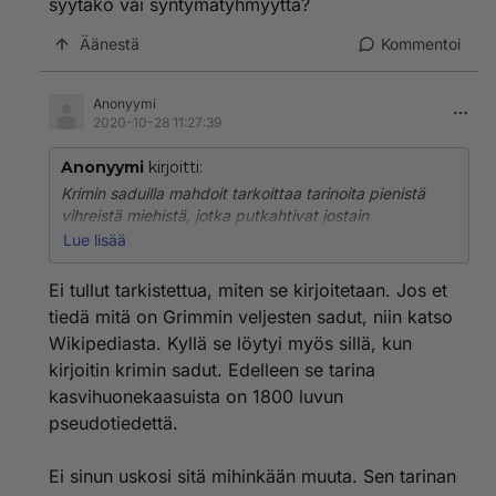
syytäkö vai syntymätyhmyyttä?
Äänestä
Kommentoi
Anonyymi
2020-10-28 11:27:39
Anonyymi
kirjoitti:
Krimin saduilla mahdoit tarkoittaa tarinoita pienistä
vihreistä miehistä, jotka putkahtivat jostain
tuntemattomasta paikasta vallaten Krimin?
Lue lisää
Viideskymmenes toinen kerta. Kasvihuonekaasusta
Ei tullut tarkistettua, miten se kirjoitetaan. Jos et
tekee kasvihuonekaasun sen infrapunasäteilyn alueelle
tiedä mitä on Grimmin veljesten sadut, niin katso
osuvat absorbtiopiikit. Lämpökapasiteetti on monessa
Wikipediasta. Kyllä se löytyi myös sillä, kun
asiassa tärkeä, mutta ei se kasvihuonekaasua määritä.
kirjoitin krimin sadut. Edelleen se tarina
kasvihuonekaasuista on 1800 luvun
pseudotiedettä.
Ei sinun uskosi sitä mihinkään muuta. Sen tarinan