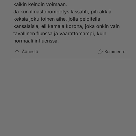
kaikin keinoin voimaan.
Ja kun ilmastohömpötys lässähti, piti äkkiä
keksiä joku toinen aihe, jolla peloitella
kansalaisia, eli kamala korona, joka onkin vain
tavallinen flunssa ja vaarattomampi, kuin
normaali influenssa.
Äänestä
Kommentoi