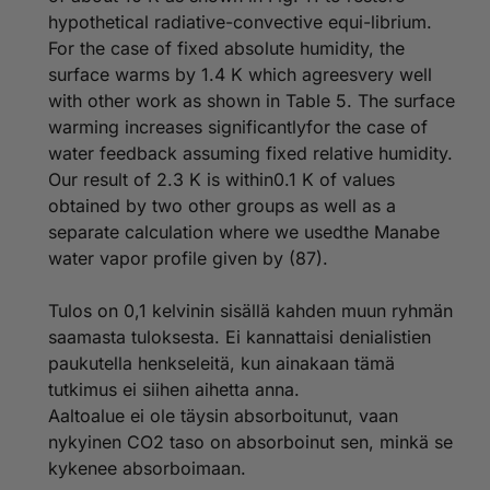
paremmin edes jo tapahtuneelle muutokselle.
hypothetical radiative-convective equi-librium.
For the case of fixed absolute humidity, the
Näissäkin, joskus uskonnollisiksi muotoutuneissa
keskusteluissa, olisi syytä muistaa, että ilmaston
surface warms by 1.4 K which agreesvery well
muutoksesta on esitetty erilaisia vaihtoehtoja, mitään,
with other work as shown in Table 5. The surface
tai mihinkään suuntaan ei ole voitu osoittaa tutkittua
warming increases significantlyfor the case of
faktaa, joten on hieman alkeellista esittää omaa
water feedback assuming fixed relative humidity.
mielipidettään Jumalana, joka pelkällä
Our result of 2.3 K is within0.1 K of values
olemassaolollaan voisi poissulkea vaihtoehtoiset
näkemykset.
obtained by two other groups as well as a
separate calculation where we usedthe Manabe
water vapor profile given by (87).
Tulos on 0,1 kelvinin sisällä kahden muun ryhmän
saamasta tuloksesta. Ei kannattaisi denialistien
paukutella henkseleitä, kun ainakaan tämä
tutkimus ei siihen aihetta anna.
Aaltoalue ei ole täysin absorboitunut, vaan
nykyinen CO2 taso on absorboinut sen, minkä se
kykenee absorboimaan.