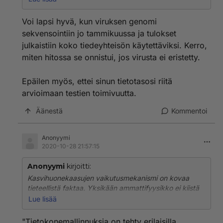
sovellu testaamiseen sillä tavalla, kuin niitä nyt
käytetään.
Voi lapsi hyvä, kun viruksen genomi
sekvensointiin jo tammikuussa ja tulokset
julkaistiin koko tiedeyhteisön käytettäviksi. Kerro,
miten hitossa se onnistui, jos virusta ei eristetty.
Epäilen myös, ettei sinun tietotasosi riitä
arvioimaan testien toimivuutta.
Äänestä
Kommentoi
Anonyymi
2020-10-28 21:57:15
Anonyymi
kirjoitti:
Kasvihuonekaasujen vaikutusmekanismi on kovaa
tieteellistä faktaa. Yksikään ammattifyysikko ei kiistä
sitä. Lähes kaikki kaasujen teoriat, joita tänäkin
Lue lisää
päivänä käytetään, ovat 1800 luvulta ja eräät vielä
vanhempia. Mutta kun ne eivät ole vanhentuneita,
"Tietokonemallinnuksia on tehty erilaisilla