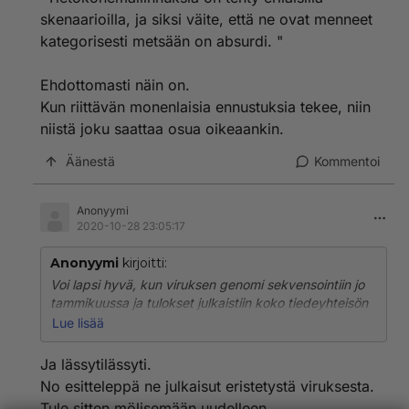
vaan vieläkin täysin validia tavaraa. Toisin kuin sinun
skenaarioilla, ja siksi väite, että ne ovat menneet
megalomaaniset harhaiset horinasi.
kategorisesti metsään on absurdi. "
Tietokonemallinnuksia on tehty erilaisilla skenaarioilla,
ja siksi väite, että ne ovat menneet kategorisesti
Ehdottomasti näin on.
metsään on absurdi.
Kun riittävän monenlaisia ennustuksia tekee, niin
Se on totta, että ilmaston lämpeneminen on ollut
niistä joku saattaa osua oikeaankin.
viimeisenä vuosikymmenenä vielä nopeampaa kuin
mitä mallit keskimäärin ennustivat. En sanoisi sitä
Äänestä
Kommentoi
kuitenkaan pieleen menemiseksi.
Seuraava kuva on kiistaton. Viimeisen kymmenen
Anonyymi
2020-10-28 23:05:17
vuoden aikana viiden vuoden tasoitettu keskiarvo on
noussut nopeammin kuin ikinä:
Anonyymi
kirjoitti:
https://commons.wikimedia.org/wiki/File:Global_Tempe
rature_Anomaly.svg
Voi lapsi hyvä, kun viruksen genomi sekvensointiin jo
tammikuussa ja tulokset julkaistiin koko tiedeyhteisön
käytettäviksi. Kerro, miten hitossa se onnistui, jos
Lue lisää
virusta ei eristetty.
Ja lässytilässyti.
Epäilen myös, ettei sinun tietotasosi riitä arvioimaan
No esitteleppä ne julkaisut eristetystä viruksesta.
testien toimivuutta.
Tule sitten mölisemään uudelleen.