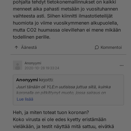
pohjalta tehdyt tietokonemallinnukset on kaikki
menneet aika pahasti metsään jo vuosituhannen
vaihteesta asti. Siihen kiinnitti ilmastotieteilijät
huomiota jo viime vuosikymmenen alkupuolella,
mutta CO2 huumassa olevillehan ei mene mikään
todellinen perille.
Äänestä
Kommentoi
Anonyymi
2020-10-28 19:33:24
Anonyymi
kirjoitti:
Juuri tänään oli YLE:n uutisissa juttua siitä, kuinka
koronalla on pitkittynyt muoto, jossa sairaus on
kestänyt jo puoli vuotta. Parantumattomia vaurioita on
Lue lisää
myös havaittu.
Korona on aivan toista luokkaa kuin kausiinfluenssa.
Heh, ja miten toteat tuon koronan?
Eikä se ilmastonmuutos mihinkään ole hävinnyt. Kyllä
Koko virusta ei ole edes kyetty eristämään
se on olemassa vielä koronan jälkeenkin.
vieläkään, ja testit näyttää mitä sattuu, eivätkä