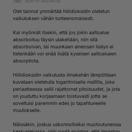
2020-10-28 03:41:33
Olet tainnut ymmärtää hiilidioksidin oletetun
vaikutuksen vähän tunteenomaisesti.
Kai myönnät itsekin, että jos jokin aaltoalue
absorboituu täysin ulakehään, niin sitä
absorboivan, tai muunkaan aineosan lisäys ei
tietenkään voi enää lisätä kyseisen aaltoalueen
absorptiota.
Hiilidioksidin vaikutusta ilmakehän lämpötilaan
kuvataan oletetulla logaritmisella mallilla, joka
periaatteessa sallii rajattomat pitoisuudet, ja jota
on jouduttu korjaamaan toistuvasti jotta se
soveltuisi paremmin edes jo tapahtuneelle
muutokselle.
Näissäkin, joskus uskonnollisiksi muotoutuneissa
keskusteluissa, olisi syytä muistaa, että ilmaston