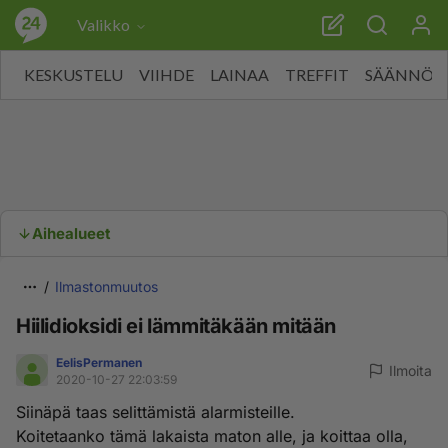
Valikko
KESKUSTELU
VIIHDE
LAINAA
TREFFIT
SÄÄNNÖT
Aihealueet
Ilmastonmuutos
Hiilidioksidi ei lämmitäkään mitään
EelisPermanen
Ilmoita
2020-10-27 22:03:59
Siinäpä taas selittämistä alarmisteille.
Koitetaanko tämä lakaista maton alle, ja koittaa olla,