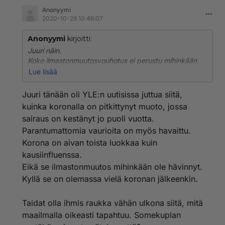
Anonyymi
2020-10-28 10:46:07
Anonyymi
kirjoitti:
Juuri näin.
Koko ilmastonmuutosvouhotus ei perustu mihinkään
muuhun, kuin globaaliin kommunistiseen agendaan,
Lue lisää
jota koitetaan ajaa kaikin keinoin voimaan.
Ja kun ilmastohömpötys lässähti, piti äkkiä keksiä joku
Juuri tänään oli YLE:n uutisissa juttua siitä,
toinen aihe, jolla peloitella kansalaisia, eli kamala
kuinka koronalla on pitkittynyt muoto, jossa
korona, joka onkin vain tavallinen flunssa ja
sairaus on kestänyt jo puoli vuotta.
vaarattomampi, kuin normaali influenssa.
Parantumattomia vaurioita on myös havaittu.
Korona on aivan toista luokkaa kuin
kausiinfluenssa.
Eikä se ilmastonmuutos mihinkään ole hävinnyt.
Kyllä se on olemassa vielä koronan jälkeenkin.
Taidat olla ihmis raukka vähän ulkona siitä, mitä
maailmalla oikeasti tapahtuu. Somekuplan