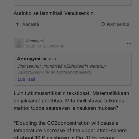
Aurinko se lämmittää Venuksenkin.
Äänestä
Kommentoi
Anonyymi
2020-10-28 09:54:00
Anonyymi
kirjoitti:
Olet tainnut ymmärtää hiilidioksidin oletetun
vaikutuksen vähän tunteenomaisesti.
Lue lisää
Kai myönnät itsekin, että jos jokin aaltoalue
absorboituu täysin ulakehään, niin sitä absorboivan, tai
Luin tutkimusartikkelin tekstiosat. Matematiikkaan
muunkaan aineosan lisäys ei tietenkään voi enää lisätä
en jaksanut perehtyä. Mitä mullistavaa tutkimus
kyseisen aaltoalueen absorptiota.
mahtoi tuoda seuraavan lainauksen mukaan?
Hiilidioksidin vaikutusta ilmakehän lämpötilaan
kuvataan oletetulla logaritmisella mallilla, joka
"Doubling the CO2concentration will cause a
periaatteessa sallii rajattomat pitoisuudet, ja jota on
temperature decrease of the upper atmo-sphere
jouduttu korjaamaan toistuvasti jotta se soveltuisi
of about 10 K as shown in Fig. 11 to restore