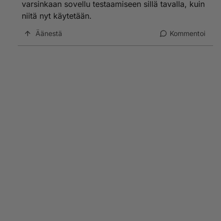
varsinkaan sovellu testaamiseen sillä tavalla, kuin
Taidat olla ihmis raukka vähän ulkona siitä, mitä
maailmalla oikeasti tapahtuu. Somekuplan syytäkö vai
niitä nyt käytetään.
syntymätyhmyyttä?
Äänestä
Kommentoi