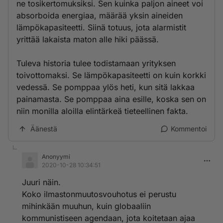
ne tosikertomuksiksi. Sen kuinka paljon aineet voi
absorboida energiaa, määrää yksin aineiden
lämpökapasiteetti. Siinä totuus, jota alarmistit
yrittää lakaista maton alle hiki päässä.
Tuleva historia tulee todistamaan yrityksen
toivottomaksi. Se lämpökapasiteetti on kuin korkki
vedessä. Se pomppaa ylös heti, kun sitä lakkaa
painamasta. Se pomppaa aina esille, koska sen on
niin monilla aloilla elintärkeä tieteellinen fakta.
Äänestä
Kommentoi
Anonyymi
2020-10-28 10:34:51
Juuri näin.
Koko ilmastonmuutosvouhotus ei perustu
mihinkään muuhun, kuin globaaliin
kommunistiseen agendaan, jota koitetaan ajaa