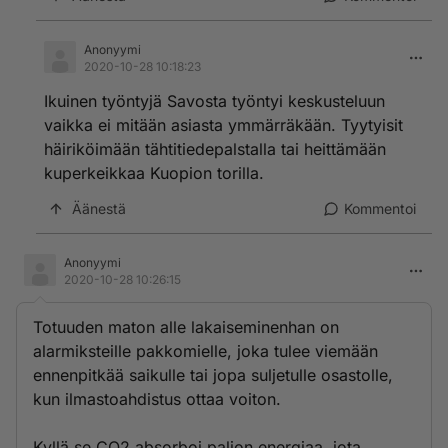
Anonyymi
2020-10-28 10:18:23
Ikuinen työntyjä Savosta työntyi keskusteluun
vaikka ei mitään asiasta ymmärräkään. Tyytyisit
häiriköimään tähtitiedepalstalla tai heittämään
kuperkeikkaa Kuopion torilla.
Äänestä
Kommentoi
Anonyymi
2020-10-28 10:26:15
Totuuden maton alle lakaiseminenhan on
alarmiksteille pakkomielle, joka tulee viemään
ennenpitkää saikulle tai jopa suljetulle osastolle,
kun ilmastoahdistus ottaa voiton.
Kyllä se CO2 absorboi paljon energiaa, jota