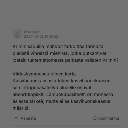
Anonyymi
2020-10-28 10:36:52
Krimin saduilla mahdoit tarkoittaa tarinoita
pienistä vihreistä miehistä, jotka putkahtivat
jostain tuntemattomasta paikasta vallaten Krimin?
Viideskymmenes toinen kerta.
Kasvihuonekaasusta tekee kasvihuonekaasun
sen infrapunasäteilyn alueelle osuvat
absorbtiopiikit. Lämpökapasiteetti on monessa
asiassa tärkeä, mutta ei se kasvihuonekaasua
määritä.
Äänestä
Kommentoi