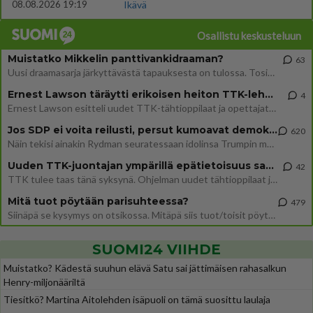
08.08.2026 19:19
Ikävä
Osallistu keskusteluun
Muistatko Mikkelin panttivankidraaman?
63
Uusi draamasarja järkyttävästä tapauksesta on tulossa. Tositapahtumiin perustuva sarja ammentaa vuoden 1986 Mikkelin pan
Ernest Lawson täräytti erikoisen heiton TTK-lehdistötilaisuudessa: " Onko tässä tarkoituksena...?"
4
Ernest Lawson esitteli uudet TTK-tähtioppilaat ja opettajat torstaina 6.8. lehdistölle. Tulevalla kaudella on yksi hausk
Jos SDP ei voita reilusti, persut kumoavat demokratian Suomesta
620
Näin tekisi ainakin Rydman seuratessaan idolinsa Trumpin mallia https://www.is.fi/politiikka/art-2000012187244.html
Uuden TTK-juontajan ympärillä epätietoisuus sakenee - Nyt MTV hämmentää soppaa
42
TTK tulee taas tänä syksynä. Ohjelman uudet tähtioppilaat julkistetaan torstaina 6. elokuuta klo 14 alkavassa lehdistö
Mitä tuot pöytään parisuhteessa?
479
Siinäpä se kysymys on otsikossa. Mitäpä siis tuot/toisit pöytään parisuhteessa? Oletko mies vai nainen? Koetko sen mitä
SUOMI24 VIIHDE
Muistatko? Kädestä suuhun elävä Satu sai jättimäisen rahasalkun
Henry-miljonääriltä
Tiesitkö? Martina Aitolehden isäpuoli on tämä suosittu laulaja