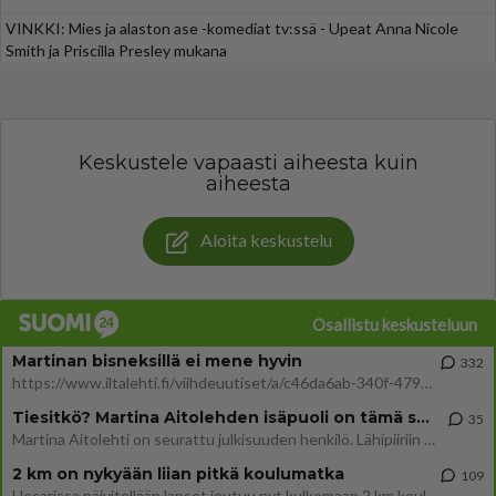
VINKKI: Mies ja alaston ase -komediat tv:ssä - Upeat Anna Nicole
Smith ja Priscilla Presley mukana
Keskustele vapaasti aiheesta kuin
aiheesta
Aloita keskustelu
Osallistu keskusteluun
Martinan bisneksillä ei mene hyvin
332
https://www.iltalehti.fi/viihdeuutiset/a/c46da6ab-340f-4790-aaa7-0865eed2336 Yrityksen konkurssihakemus on tullut kärä
Tiesitkö? Martina Aitolehden isäpuoli on tämä suosittu laulaja
35
Martina Aitolehti on seurattu julkisuuden henkilö. Lähipiiriin mahtuu muitakin tunnettuja henkilöitä. Tiesitkö, että Ma
2 km on nykyään liian pitkä koulumatka
109
Hesarissa päivitellään lapset joutuu nyt kulkemaan 2 km kouluun jösses. Ruostefillarilla tuo matka menee vaikka miten äk