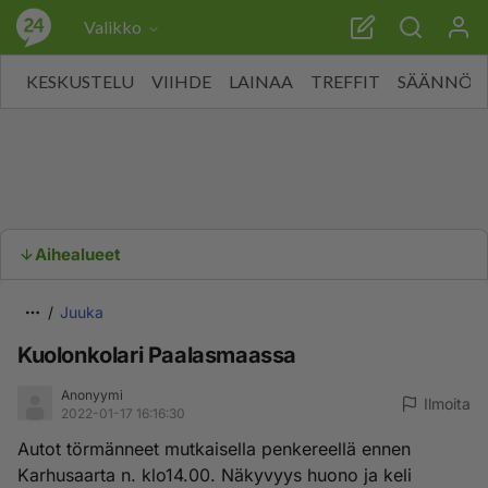
Valikko
KESKUSTELU
VIIHDE
LAINAA
TREFFIT
SÄÄNNÖT
Aihealueet
Juuka
Kuolonkolari Paalasmaassa
Anonyymi
Ilmoita
2022-01-17 16:16:30
Autot törmänneet mutkaisella penkereellä ennen
Karhusaarta n. klo14.00. Näkyvyys huono ja keli