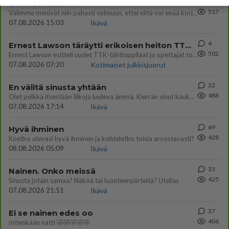
29
Olen luovuttanut
517
Välimme menivät niin pahasti solmuun, ettei niitä voi enää korjata. On aika jatkaa elämässä eteenpäin. Toivon sulle kaik
07.08.2026 15:03
Ikävä
4
Ernest Lawson täräytti erikoisen heiton TTK-lehdistötilaisuudessa: " Onko tässä tarkoituksena...?"
502
Ernest Lawson esitteli uudet TTK-tähtioppilaat ja opettajat torstaina 6.8. lehdistölle. Tulevalla kaudella on yksi hausk
07.08.2026 07:20
Kotimaiset julkkisjuorut
32
En välitä sinusta yhtään
488
Olet pelkkä itsestään liikoja luuleva ämmä. Kierrän sinut kaukaa nyt ja aina. Olit mulle pelkkä lelu vaan.
07.08.2026 17:14
Ikävä
69
Hyvä ihminen
428
Koetko olevasi hyvä ihminen ja kohteletko toisia arvostavasti?
08.08.2026 05:09
Ikävä
33
Nainen. Onko meissä
425
Sinusta jotain samaa? Näköä tai luonteenpiirteitä? Utelias
07.08.2026 21:51
Ikävä
37
Ei se nainen edes oo
406
mitenkään nätti 🤣🤣🤣🤣🤣