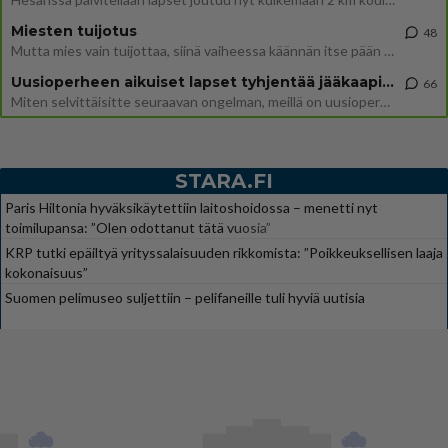
Miesten tuijotus
48
Mutta mies vain tuijottaa, siinä vaiheessa käännän itse pään pois. Mikä juttu? Yleensä jos joku tuijottaa tai katsoo, hä
Uusioperheen aikuiset lapset tyhjentää jääkaapin käydessään
66
Miten selvittäisitte seuraavan ongelman, meillä on uusioperhe, minulla teini-ikäiset lapset ja puolisolla aikuiset, jotk
STARA.FI
Paris Hiltonia hyväksikäytettiin laitoshoidossa – menetti nyt
toimilupansa: ”Olen odottanut tätä vuosia”
KRP tutki epäiltyä yrityssalaisuuden rikkomista: ”Poikkeuksellisen laaja
kokonaisuus”
Suomen pelimuseo suljettiin – pelifaneille tuli hyviä uutisia