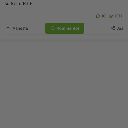
surkein. R.I.P.
10
1311
Äänestä
Kommentoi
Jaa