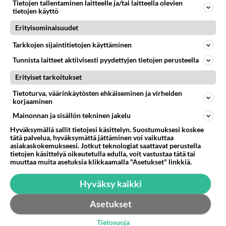
Tietojen tallentaminen laitteelle ja/tai laitteella olevien
tietojen käyttö
LUETUIMMAT KESKUSTELUT
Erityisominaisuudet
PÄIVÄ
VIIKKO
KUUKAUSI
Tarkkojen sijaintitietojen käyttäminen
Tunnista laitteet aktiivisesti pyydettyjen tietojen perusteella
51
kenen näköinen
873
kaivattusi on ?
Erityiset tarkoitukset
07.08.2026 16:24
Ikävä
Tietoturva, väärinkäytösten ehkäiseminen ja virheiden
korjaaminen
63
Muistatko Mikkelin panttivankidraaman?
643
Uusi draamasarja järkyttävästä tapauksesta on tulossa. Tositapahtumiin perustuva sarja ammentaa vuoden 1986 Mikkelin pan
Mainonnan ja sisällön tekninen jakelu
07.08.2026 07:39
Maailman menoa
Hyväksymällä sallit tietojesi käsittelyn. Suostumuksesi koskee
tätä palvelua, hyväksymättä jättäminen voi vaikuttaa
54
asiakaskokemukseesi. Jotkut teknologiat saattavat perustella
Mitä haluaisit kysyä tänään
tietojen käsittelyä oikeutetulla edulla, voit vastustaa tätä tai
629
Kaivatultasi? Anna jokin tunniste itsestäni tai hänestä.
muuttaa muita asetuksia klikkaamalla "Asetukset" linkkiä.
07.08.2026 13:15
Ikävä
Hyväksy kaikki
43
Iäkäs Jämsäläinen mies kuoli poliisiautoon matkalla Jyväskylän putkaan
562
Iäkäs vanhus humalassa niin huonossa kunnossa, ettei pystynyt huolehtimaan itsestään niin ainoa apu sillä hetkellä oli
Asetukset
07.08.2026 12:07
Jämsä
Tietosuoja