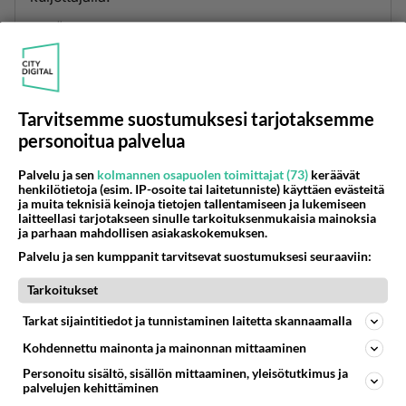
Äänestä
Kommentoi
Anonyymi
2022-01-24 19:32:34
Tarvitsemme suostumuksesi tarjotaksemme
Ei turvallisessa maassa syrjäisellä vähänasutulla
personoitua palvelua
saarella tarvita turvaremmejä.
Hiluksi kun kiipeää naamalle, nii siinä ei auta
Palvelu ja sen
kolmannen osapuolen toimittajat (73)
keräävät
henkilötietoja (esim. IP-osoite tai laitetunniste) käyttäen evästeitä
mikään.
ja muita teknisiä keinoja tietojen tallentamiseen ja lukemiseen
laitteellasi tarjotakseen sinulle tarkoituksenmukaisia mainoksia
Äänestä
Kommentoi
ja parhaan mahdollisen asiakaskokemuksen.
Palvelu ja sen kumppanit tarvitsevat suostumuksesi seuraaviin:
Tarkoitukset
Kommentoi aloitusta...
Tarkat sijaintitiedot ja tunnistaminen laitetta skannaamalla
Kohdennettu mainonta ja mainonnan mittaaminen
Ketjusta on poistettu
0
sääntöjenvastaista viestiä.
Personoitu sisältö, sisällön mittaaminen, yleisötutkimus ja
palvelujen kehittäminen
Takaisin ylös