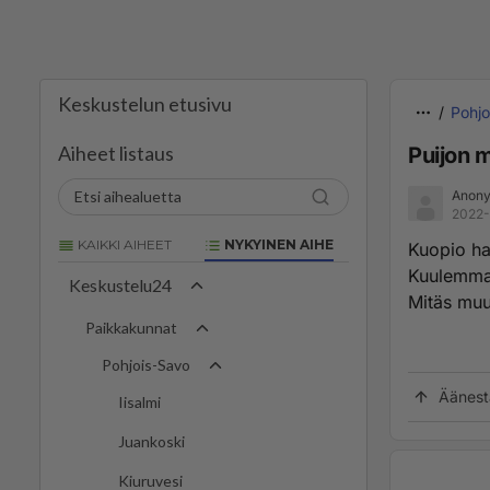
Keskustelun etusivu
Pohjo
Aiheet listaus
Puijon 
Anony
2022-
KAIKKI AIHEET
NYKYINEN AIHE
Kuopio ha
Kuulemma
Keskustelu24
Mitäs muu
Paikkakunnat
Pohjois-Savo
Äänest
Iisalmi
Juankoski
Kiuruvesi