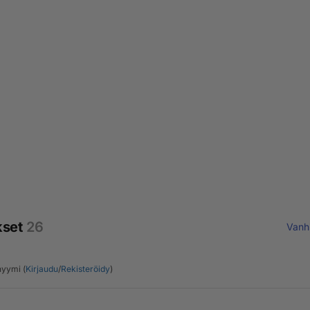
kset
26
Vanh
yymi (
Kirjaudu
/
Rekisteröidy
)