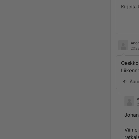
Ano
2022
Oeskkoo
Liikenn
Ään
2
Johan 
Viimei
ratkai