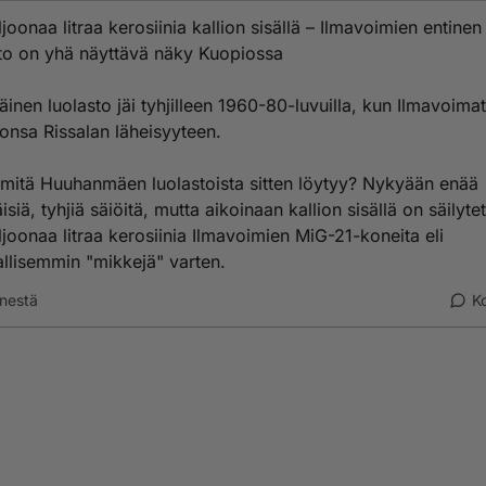
luvun alussa. Luolaston toinen ovi on Puijon rinteessä.
ljoonaa litraa kerosiinia kallion sisällä – Ilmavoimien entinen
sto on yhä näyttävä näky Kuopiossa
to oli alkujaan puhelinliikenteen telelaitesuoja. Peruskallion sisällä sill
n tilaa vaativat laitteet olivat hyvin suojassa vahingoittavalta säteilyltä
äinen luolasto jäi tyhjilleen 1960-80-luvuilla, kun Ilmavoimat 
elelaitteistot nykyaikaistuivat, ne myös pienenivät kooltaan. Puijon luo
onsa Rissalan läheisyyteen.
luvulla vaille käyttöä, eikä siellä vieläkään ole muuta kuin nuo tyhjät
 mitä Huuhanmäen luolastoista sitten löytyy? Nykyään enää
ain keksimään käyttöä tuolle.
äisiä, tyhjiä säiöitä, mutta aikoinaan kallion sisällä on säilyte
ljoonaa litraa kerosiinia Ilmavoimien MiG-21-koneita eli
ossa on toinen käyttämätön luolasto. Tiedättekö missä?
allisemmin "mikkejä" varten.
nestä
K