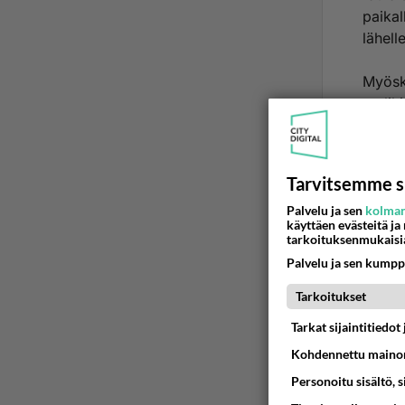
paikal
lähelle
Myöski
tuolihi
Ää
Tarvitsemme s
2
Palvelu ja sen
kolman
käyttäen evästeitä ja
Puijol
tarkoituksenmukaisi
Palvelu ja sen kumpp
Luolas
isompa
Tarkoitukset
rakent
Tarkat sijaintitiedo
Puijon
Kohdennettu mainon
Luolas
Personoitu sisältö, 
silloi