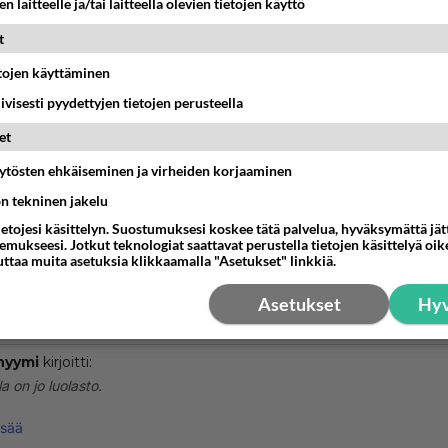
n laitteelle ja/tai laitteella olevien tietojen käyttö
ltä.
t
lelaitteistot nykyaikaistuivat, ne myös pienenivät kooltaan. 
etojen käyttäminen
to jäi 1990-luvulla vaille käyttöä, eikä siellä vieläkään ole m
iivisesti pyydettyjen tietojen perusteella
uo tyhjät huoneet.
et
in keksimään käyttöä tuolle.
äytösten ehkäiseminen ja virheiden korjaaminen
ön tekninen jakelu
ssa on toinen käyttämätön luolasto. Tiedättekö missä?
ietojesi käsittelyn. Suostumuksesi koskee tätä palvelua, hyväksymättä jä
mukseesi. Jotkut teknologiat saattavat perustella tietojen käsittelyä oike
nestä
K
uttaa muita asetuksia klikkaamalla "Asetukset" linkkiä.
Asetukset
Hyv
Anonyymi
022-11-17 13:46:08
nyymi
kirjoitti:
la on jo luolasto.
sto on oikeastaan pitkä käytävä, jonka varrelle on rakennettu pari i
isää
mpiä huoneita. Tilat louhittiin nykyisen Puijon tornin rakentamisen y