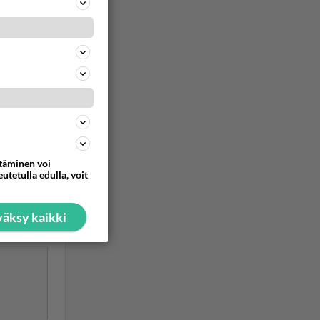
Puijon
uuta
ttäminen voi
utetulla edulla, voit
ommentoi
äksy kaikki
sompaa ja
hteydessä