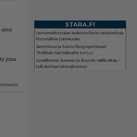
oiset
STARA.FI
.
siirsi
Lentomatkustajan laukusta löytyi varastettuja
lasto jäi
historiallisia tykinkuulia
 huoneet.
Janni Hussi ja Sointu Borg lopettavat:
”Kyllähän tää haikeelta tuntuu”
tty jopa
Junaliikenne Suomen ja Ruotsin välillä alkaa –
tulli aloittaa tehovalvonnan
ommentoi