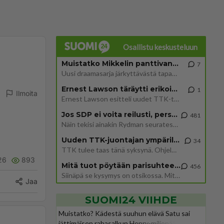
Osallistu keskusteluun
Muistatko Mikkelin panttivankidraaman?
7
Uusi draamasarja järkyttävästä tapauksesta on tulossa. Tositapahtumiin perustuva sarja ammentaa vuoden 1986 Mikkelin pan
Ernest Lawson täräytti erikoisen heiton TTK-lehdistötilaisuudessa: " Onko tässä tarkoituksena...?"
1
Ilmoita
Ernest Lawson esitteli uudet TTK-tähtioppilaat ja opettajat torstaina 6.8. lehdistölle. Tulevalla kaudella on yksi hausk
Jos SDP ei voita reilusti, persut kumoavat demokratian Suomesta
481
Näin tekisi ainakin Rydman seuratessaan idolinsa Trumpin mallia https://www.is.fi/politiikka/art-2000012187244.html
Uuden TTK-juontajan ympärillä epätietoisuus sakenee - Nyt MTV hämmentää soppaa
34
TTK tulee taas tänä syksynä. Ohjelman uudet tähtioppilaat julkistetaan torstaina 6. elokuuta klo 14 alkavassa lehdistö
26
893
Mitä tuot pöytään parisuhteessa?
456
Siinäpä se kysymys on otsikossa. Mitäpä siis tuot/toisit pöytään parisuhteessa? Oletko mies vai nainen? Koetko sen mitä
Jaa
SUOMI24 VIIHDE
Muistatko? Kädestä suuhun elävä Satu sai
jättimäisen rahasalkun Henry-miljonääriltä