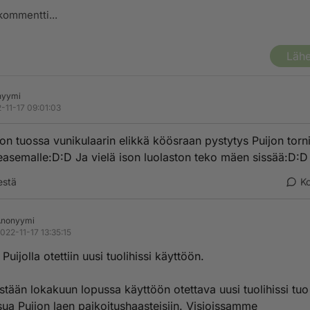
Lähe
nyymi
-11-17 09:01:03
n tuossa vunikulaarin elikkä köösraan pystytys Puijon torni
easemalle:D:D Ja vielä ison luolaston teko mäen sissää:D:D
estä
K
Anonyymi
022-11-17 13:35:15
Puijolla otettiin uusi tuolihissi käyttöön.
stään lokakuun lopussa käyttöön otettava uusi tuolihissi tuo
sua Puijon laen paikoitushaasteisiin. Visioissamme