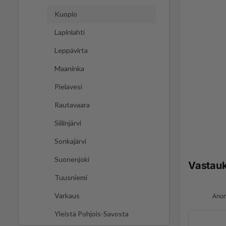
Kuopio
Lapinlahti
Leppävirta
Maaninka
Pielavesi
Rautavaara
Siilinjärvi
Sonkajärvi
Suonenjoki
Vastau
Tuusniemi
Varkaus
Anon
Yleistä Pohjois-Savosta