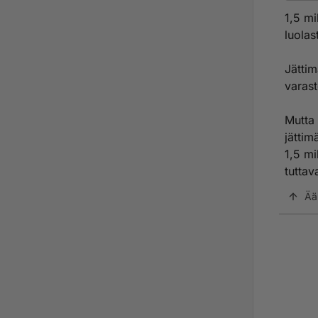
1960-
1,5 mi
luola
Luolas
paljo
Jättim
Kun t
varast
1990-
Mutta
Nyt v
jättim
1,5 mi
Kuopi
tuttav
Ää