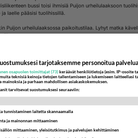
lisliikenteen bussi toisi ihmisiä Puijon urheilulaaksoon tuolihi
 ja laelle pääsisi tuolihissillä.
n Puijon urheilulaaksossa paikoitustilaa. Lyhyt matka kävel
ssille.
nestä
K
uostumuksesi tarjotaksemme personoitua palvelu
Anonyymi
022-11-17 13:38:52
nen osapuolen toimittajat (73)
keräävät henkilötietoja (esim. IP-osoite ta
 muita teknisiä keinoja tietojen tallentamiseen ja lukemiseen laitteellasi t
la on jo luolasto.
a mainoksia ja parhaan mahdollisen asiakaskokemuksen.
anit tarvitsevat suostumuksesi seuraaviin:
to on oikeastaan pitkä käytävä, jonka varrelle on rakennett
a ja pienempiä huoneita. Tilat louhittiin nykyisen Puijon tor
amisen yhteydessä 1960-luvun alussa. Luolaston toinen ovi
t ja tunnistaminen laitetta skannaamalla
 rinteessä.
ta ja mainonnan mittaaminen
to oli alkujaan puhelinliikenteen telelaitesuoja. Peruskallion 
sisällön mittaaminen, yleisötutkimus ja palvelujen kehittäminen
set paljon tilaa vaativat laitteet olivat hyvin suojassa vahingoi