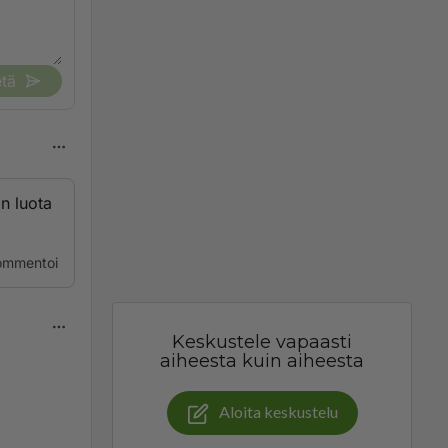
tä
n luota
ommentoi
Keskustele vapaasti
aiheesta kuin aiheesta
Aloita keskustelu