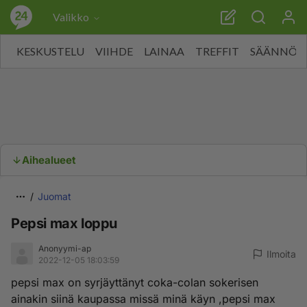
Valikko
KESKUSTELU
VIIHDE
LAINAA
TREFFIT
SÄÄNNÖT
Aihealueet
Juomat
Pepsi max loppu
Anonyymi-ap
Ilmoita
2022-12-05 18:03:59
pepsi max on syrjäyttänyt coka-colan sokerisen
ainakin siinä kaupassa missä minä käyn ,pepsi max