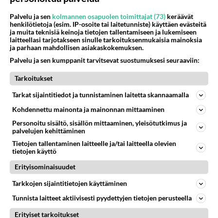
07.08.2026 07:39
Maailman menoa
Palvelu ja sen
kolmannen osapuolen toimittajat (73)
keräävät
henkilötietoja (esim. IP-osoite tai laitetunniste) käyttäen evästeitä
43
Iäkäs Jämsäläinen mies kuoli poliisiautoon matkalla Jyväskylän putkaan
ja muita teknisiä keinoja tietojen tallentamiseen ja lukemiseen
582
Iäkäs vanhus humalassa niin huonossa kunnossa, ettei pystynyt huolehtimaan itsestään niin ainoa apu sillä hetkellä oli
laitteellasi tarjotakseen sinulle tarkoituksenmukaisia mainoksia
07.08.2026 12:07
Jämsä
ja parhaan mahdollisen asiakaskokemuksen.
Palvelu ja sen kumppanit tarvitsevat suostumuksesi seuraaviin:
33
Olen luovuttanut
553
Välimme menivät niin pahasti solmuun, ettei niitä voi enää korjata. On aika jatkaa elämässä eteenpäin. Toivon sulle kaik
Tarkoitukset
07.08.2026 15:03
Ikävä
Tarkat sijaintitiedot ja tunnistaminen laitetta skannaamalla
32
En välitä sinusta yhtään
Kohdennettu mainonta ja mainonnan mittaaminen
518
Olet pelkkä itsestään liikoja luuleva ämmä. Kierrän sinut kaukaa nyt ja aina. Olit mulle pelkkä lelu vaan.
Personoitu sisältö, sisällön mittaaminen, yleisötutkimus ja
07.08.2026 17:14
Ikävä
palvelujen kehittäminen
Tietojen tallentaminen laitteelle ja/tai laitteella olevien
5
Ernest Lawson täräytti erikoisen heiton TTK-lehdistötilaisuudessa: " Onko tässä tarkoituksena...?"
tietojen käyttö
513
Ernest Lawson esitteli uudet TTK-tähtioppilaat ja opettajat torstaina 6.8. lehdistölle. Tulevalla kaudella on yksi hausk
07.08.2026 07:20
Kotimaiset julkkisjuorut
Erityisominaisuudet
Tarkkojen sijaintitietojen käyttäminen
75
Hyvä ihminen
457
Koetko olevasi hyvä ihminen ja kohteletko toisia arvostavasti?
Tunnista laitteet aktiivisesti pyydettyjen tietojen perusteella
08.08.2026 05:09
Ikävä
Erityiset tarkoitukset