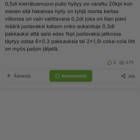
0,5dl kierrätusmuovi pullo hyllyy on varattu 20kpl kun
menen sitä hakemaa hylly on tyhjä monta kertaa
viikossa on vain valittavana 0,2dl joka on liian pieni
määrä juotavaksi katson onko aukaistuja 0,3dl
pakkauksi että saisi edes 1kpl juotavaksi.jatkossa
täytyy ostaa 6x0.3 pakkauksia tai 2x1,5l coka-cola liht
on myös paljon jäljellä.
2
375
Äänestä
Kommentoi
Jaa