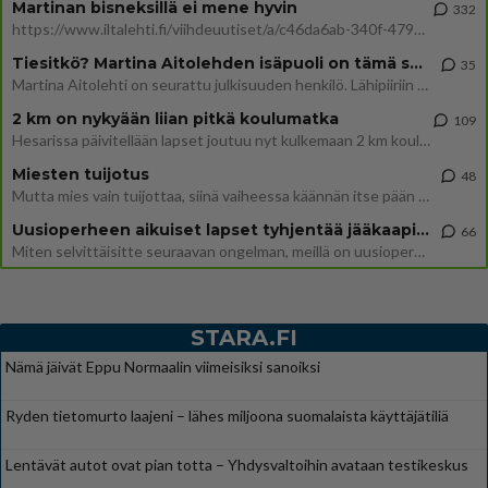
Martinan bisneksillä ei mene hyvin
332
https://www.iltalehti.fi/viihdeuutiset/a/c46da6ab-340f-4790-aaa7-0865eed2336 Yrityksen konkurssihakemus on tullut kärä
Tiesitkö? Martina Aitolehden isäpuoli on tämä suosittu laulaja
35
Martina Aitolehti on seurattu julkisuuden henkilö. Lähipiiriin mahtuu muitakin tunnettuja henkilöitä. Tiesitkö, että Ma
2 km on nykyään liian pitkä koulumatka
109
Hesarissa päivitellään lapset joutuu nyt kulkemaan 2 km kouluun jösses. Ruostefillarilla tuo matka menee vaikka miten äk
Miesten tuijotus
48
Mutta mies vain tuijottaa, siinä vaiheessa käännän itse pään pois. Mikä juttu? Yleensä jos joku tuijottaa tai katsoo, hä
Uusioperheen aikuiset lapset tyhjentää jääkaapin käydessään
66
Miten selvittäisitte seuraavan ongelman, meillä on uusioperhe, minulla teini-ikäiset lapset ja puolisolla aikuiset, jotk
STARA.FI
Nämä jäivät Eppu Normaalin viimeisiksi sanoiksi
Ryden tietomurto laajeni – lähes miljoona suomalaista käyttäjätiliä
Lentävät autot ovat pian totta – Yhdysvaltoihin avataan testikeskus