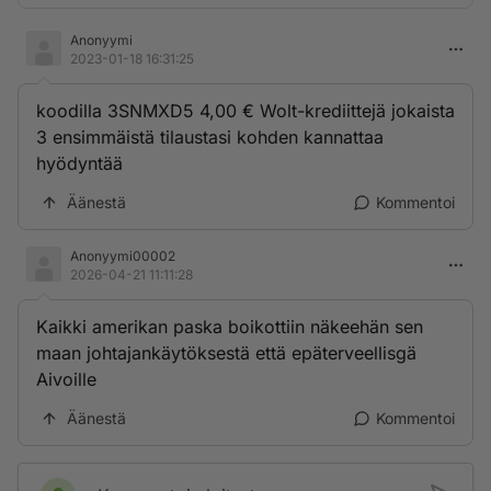
Anonyymi
2023-01-18 16:31:25
koodilla 3SNMXD5 4,00 € Wolt-krediittejä jokaista
3 ensimmäistä tilaustasi kohden kannattaa
hyödyntää
Äänestä
Kommentoi
Anonyymi00002
2026-04-21 11:11:28
Kaikki amerikan paska boikottiin näkeehän sen
maan johtajankäytöksestä että epäterveellisgä
Aivoille
Äänestä
Kommentoi