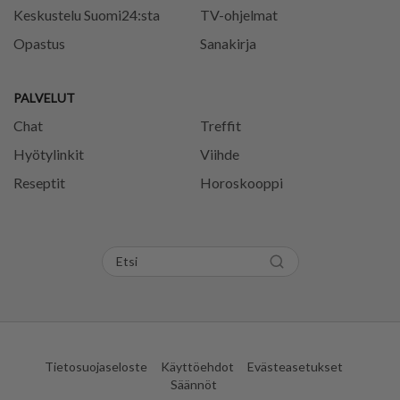
Keskustelu Suomi24:sta
TV-ohjelmat
Opastus
Sanakirja
PALVELUT
Chat
Treffit
Hyötylinkit
Viihde
Reseptit
Horoskooppi
Tietosuojaseloste
Käyttöehdot
Evästeasetukset
Säännöt