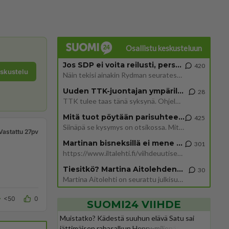
Osallistu keskusteluun
Jos SDP ei voita reilusti, persut kumoavat demokratian Suomesta
420
eskustelu
Näin tekisi ainakin Rydman seuratessaan idolinsa Trumpin mallia https://www.is.fi/politiikka/art-2000012187244.html
Uuden TTK-juontajan ympärillä epätietoisuus sakenee - Nyt MTV hämmentää soppaa
28
TTK tulee taas tänä syksynä. Ohjelman uudet tähtioppilaat julkistetaan torstaina 6. elokuuta klo 14 alkavassa lehdistö
Mitä tuot pöytään parisuhteessa?
425
Siinäpä se kysymys on otsikossa. Mitäpä siis tuot/toisit pöytään parisuhteessa? Oletko mies vai nainen? Koetko sen mitä
Vastattu 27pv
Martinan bisneksillä ei mene hyvin
301
https://www.iltalehti.fi/viihdeuutiset/a/c46da6ab-340f-4790-aaa7-0865eed2336 Yrityksen konkurssihakemus on tullut kärä
Tiesitkö? Martina Aitolehden isäpuoli on tämä suosittu laulaja
30
Martina Aitolehti on seurattu julkisuuden henkilö. Lähipiiriin mahtuu muitakin tunnettuja henkilöitä. Tiesitkö, että Ma
<50
0
SUOMI24 VIIHDE
Muistatko? Kädestä suuhun elävä Satu sai
jättimäisen rahasalkun Henry-miljonääriltä