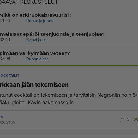
AAVAT KESKUSTELUT
Mikä on arkiruokabravuurisi?
14:43
Ruoka ja juoma
malaiset epäröi teenjuontia ja teenjuojaa?
02:44
Kahvi ja tee
mpimään vai kylmään veteen?
07:08
Ruoanlaitto
COCKTAILIT
kirkkaan jään tekemiseen
stunut cocktailien tekemiseen ja tarvitsisin Negroniin noin
jääkuutioita. Kävin hakemassa in...
ko
3
026 21:55