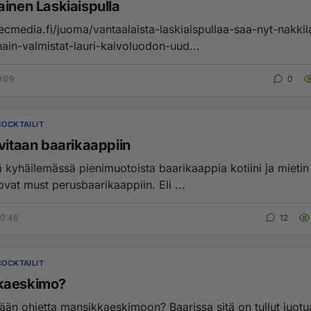
ainen Laskiaispulla
vecmedia.fi/juoma/vantaalaista-laskiaispullaa-saa-nyt-nakkil
nain-valmistat-lauri-kaivoluodon-uud...
9:09
0
COCKTAILIT
rvitaan baarikaappiin
ä kyhäilemässä pienimuotoista baarikaappia kotiini ja mietin
ovat must perusbaarikaappiin. Eli ...
10:46
12
COCKTAILIT
kaeskimo?
lään ohjetta mansikkaeskimoon? Baarissa sitä on tullut juotu