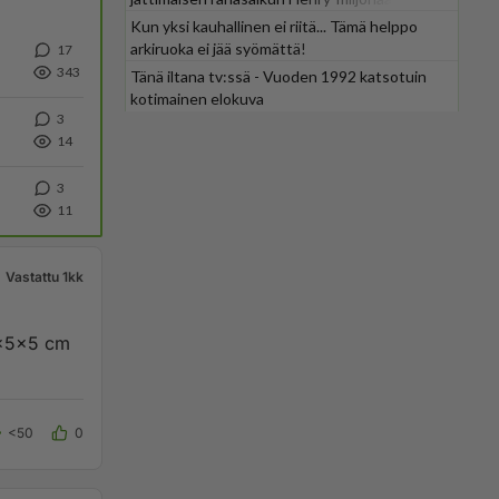
Kun yksi kauhallinen ei riitä... Tämä helppo
arkiruoka ei jää syömättä!
17
343
Tänä iltana tv:ssä - Vuoden 1992 katsotuin
kotimainen elokuva
3
14
3
11
Vastattu 1kk
 5x5x5 cm
<50
0