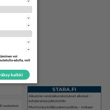
ttäminen voi
utetulla edulla, voit
äksy kaikki
STARA.FI
Aikuisten vesirokkorokotukset alkoivat –
kohderyhmä julkistettiin
Ei vastauksia
Moottoripyöräilijä pakeni poliisia – tutkaan