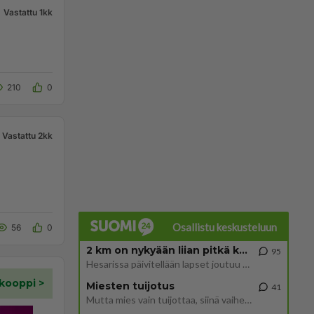
Vastattu 1kk
210
0
Vastattu 2kk
Osallistu keskusteluun
56
0
2 km on nykyään liian pitkä koulumatka
95
Hesarissa päivitellään lapset joutuu nyt kulkemaan 2 km kouluun jösses. Ruostefillarilla tuo matka menee vaikka miten äk
Miesten tuijotus
41
Mutta mies vain tuijottaa, siinä vaiheessa käännän itse pään pois. Mikä juttu? Yleensä jos joku tuijottaa tai katsoo, hä