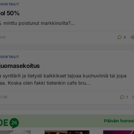
COCKTAILIT
vol 50%
minttu poistunut markkinoilta?...
8:41
4
COCKTAILIT
juomasekoitus
 synttärit ja tietysti kalkkikset tajoaa kuohuviiniä tai jopa
samppanjaa. Koska olen fakki tietenkin cafe bru...
7:36
1