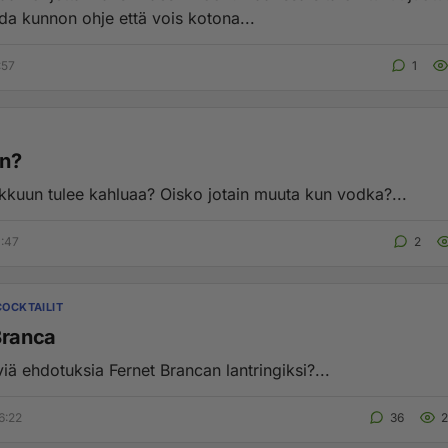
ada kunnon ohje että vois kotona...
:57
1
n?
kkuun tulee kahluaa? Oisko jotain muuta kun vodka?...
1:47
2
COCKTAILIT
Branca
iä ehdotuksia Fernet Brancan lantringiksi?...
6:22
36