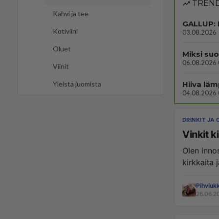
TREND
Kahvi ja tee
GALLUP: 
Kotiviini
03.08.2026 
Oluet
Miksi suo
06.08.2026 
Viinit
Hiiva lä
Yleistä juomista
04.08.2026 
DRINKIT JA 
Vinkit 
Olen inno
kirkkaita 
Pihviuk
26.06.2