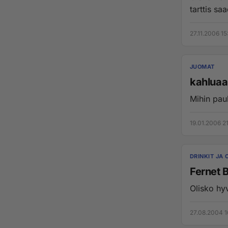
tarttis sa
27.11.2006 15
JUOMAT
kahluaa
Mihin pau
19.01.2006 2
DRINKIT JA 
Fernet 
Olisko hyv
27.08.2004 1