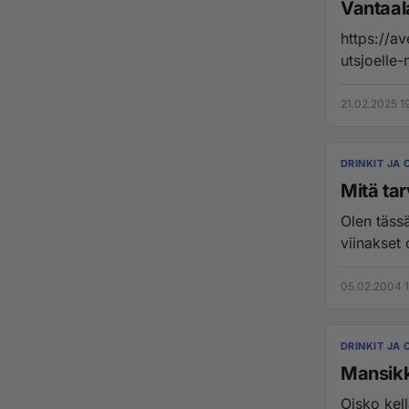
Vantaal
https://a
utsjoelle-
21.02.2025 1
DRINKIT JA 
Mitä ta
Olen täss
viinakset 
05.02.2004 
DRINKIT JA 
Mansik
Oisko kel