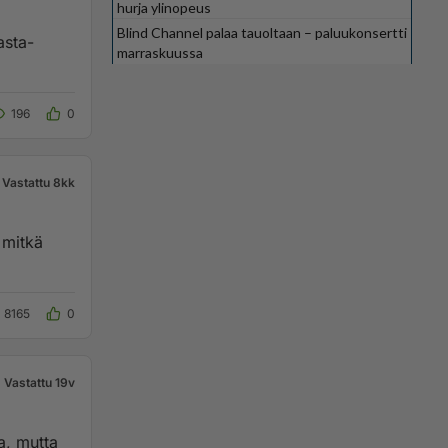
hurja ylinopeus
Blind Channel palaa tauoltaan – paluukonsertti
asta-
marraskuussa
196
0
Vastattu 8kk
 mitkä
8165
0
Vastattu 19v
a, mutta