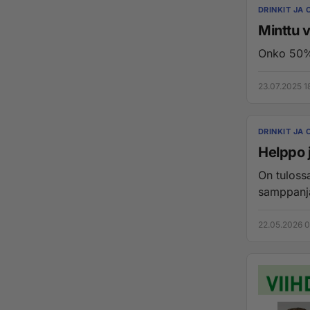
DRINKIT JA 
Minttu 
Onko 50% 
23.07.2025 1
DRINKIT JA 
Helppo 
On tulossa
22.05.2026 0