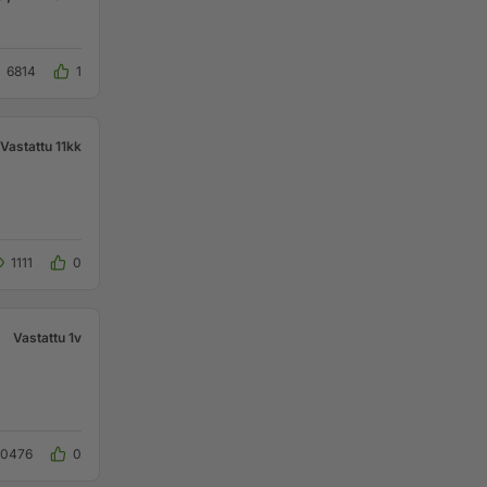
6814
1
Vastattu 11kk
1111
0
Vastattu 1v
20476
0