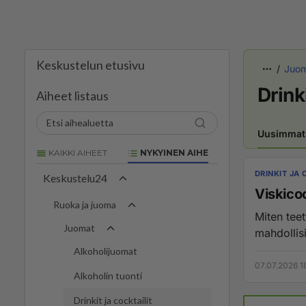
Keskustelun etusivu
Juo
Drinki
Aiheet listaus
Uusimmat
KAIKKI AIHEET
NYKYINEN AIHE
DRINKIT JA 
Keskustelu24
Viskicoc
Ruoka ja juoma
Miten teet
Juomat
mahdollis
Alkoholijuomat
07.07.2026 1
Alkoholin tuonti
Drinkit ja cocktailit