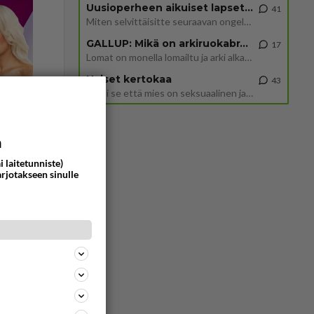
Uusioperheen aikuiset lapset tyhjentää jääkaapin käydessään
41
Miten selvittäisitte seuraavan ongelman, meillä on uusioperhe, minulla teini-ikäiset lapset ja puolisolla aikuiset, jotk
GALLUP: Mikä on arkiruokabravuurisi?
17
Lomat on monella lomailtu ja arki alkaa. Se voi tarkoittaa myös sitä, että grillailut on grillattu ja palataan arjen ruo
Naiset kertokaa
43
Miksi se että mies on seksuaalinen ja haluaa seksiä ja te olette hänen mielestänne haluttava on vastenmielistä? Mikä sii
a
i laitetunniste)
Vastattu 2kk
arjotakseen sinulle
icolaiseen
466
0