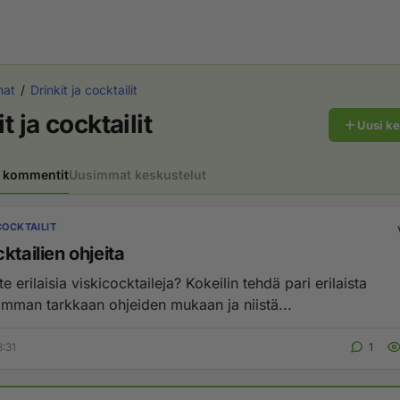
mat
Drinkit ja cocktailit
t ja cocktailit
Uusi k
 kommentit
Uusimmat keskustelut
COCKTAILIT
ktailien ohjeita
te erilaisia viskicocktaileja? Kokeilin tehdä pari erilaista
imman tarkkaan ohjeiden mukaan ja niistä...
8:31
1