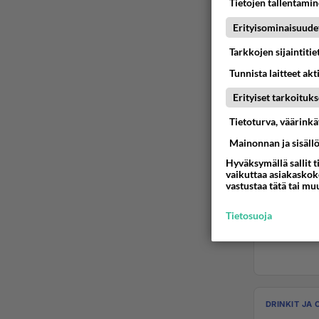
Tietojen tallentamine
Erityisominaisuude
Tarkkojen sijaintiti
Tunnista laitteet akt
Erityiset tarkoituks
Tietoturva, väärink
Mainonnan ja sisäll
Hyväksymällä sallit t
vaikuttaa asiakaskoke
vastustaa tätä tai mu
Tietosuoja
DRINKIT JA 