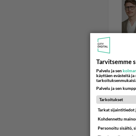
Tarvitsemme s
Palvelu ja sen
kolman
DRINKIT JA 
käyttäen evästeitä ja
tarkoituksenmukaisi
Puertori
Palvelu ja sen kumpp
Etsiskelin
jouludrink
Tarkoitukset
Tarkat sijaintitiedo
Grillaa
Kohdennettu mainon
01.11.20
Personoitu sisältö, 