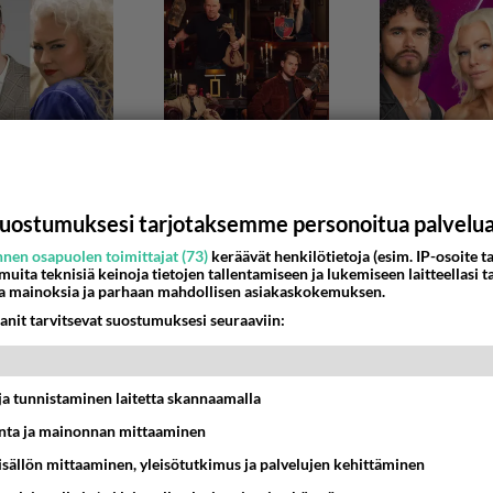
uostumuksesi tarjotaksemme personoitua palvelu
nen osapuolen toimittajat (73)
keräävät henkilötietoja (esim. IP-osoite ta
COCKTAILIT
 muita teknisiä keinoja tietojen tallentamiseen ja lukemiseen laitteellasi t
a mainoksia ja parhaan mahdollisen asiakaskokemuksen.
colainen jouludrinkki coquito
anit tarvitsevat suostumuksesi seuraaviin:
 tulevaa joulua varten jouluisia drinkkejä ja törmäsin puertor
kiin coquitoon eli "pikku k...
t ja tunnistaminen laitetta skannaamalla
va_rouva
3
ta ja mainonnan mittaaminen
24 19:29
sisällön mittaaminen, yleisötutkimus ja palvelujen kehittäminen