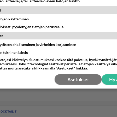
n laitteelle ja/tai laitteella olevien tietojen käyttö
t
etojen käyttäminen
iivisesti pyydettyjen tietojen perusteella
et
äytösten ehkäiseminen ja virheiden korjaaminen
ön tekninen jakelu
ietojesi käsittelyn. Suostumuksesi koskee tätä palvelua, hyväksymättä jä
mukseesi. Jotkut teknologiat saattavat perustella tietojen käsittelyä oike
uttaa muita asetuksia klikkaamalla "Asetukset" linkkiä.
Asetukset
Hyv
COCKTAILIT