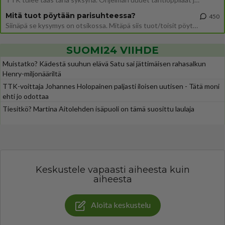
Mitä tuot pöytään parisuhteessa?
450
Siinäpä se kysymys on otsikossa. Mitäpä siis tuot/toisit pöytään parisuhteessa? Oletko mies vai nainen? Koetko sen mitä
SUOMI24 VIIHDE
Muistatko? Kädestä suuhun elävä Satu sai jättimäisen rahasalkun
Henry-miljonääriltä
TTK-voittaja Johannes Holopainen paljasti iloisen uutisen - Tätä moni
ehti jo odottaa
Tiesitkö? Martina Aitolehden isäpuoli on tämä suosittu laulaja
Keskustele vapaasti aiheesta kuin
aiheesta
Aloita keskustelu