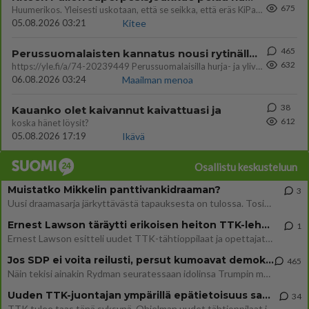
675
Huumerikos. Yleisesti uskotaan, että se seikka, että eräs KiPan pelaaja kärähtää huumeista, on vain jäävuoren huippu. M
05.08.2026 03:21
Kitee
465
Perussuomalaisten kannatus nousi rytinällä Ylen tänään julkaisemassa tuoreimmassa gallup-kyselyssä.
632
https://yle.fi/a/74-20239449 Perussuomalaisilla hurja- ja ylivoimaisesti suurin nousu tässä uudessa Ylen gallupissa. Kyl
06.08.2026 03:24
Maailman menoa
38
Kauanko olet kaivannut kaivattuasi ja
612
koska hänet löysit?
05.08.2026 17:19
Ikävä
Osallistu keskusteluun
Muistatko Mikkelin panttivankidraaman?
3
Uusi draamasarja järkyttävästä tapauksesta on tulossa. Tositapahtumiin perustuva sarja ammentaa vuoden 1986 Mikkelin pan
Ernest Lawson täräytti erikoisen heiton TTK-lehdistötilaisuudessa: " Onko tässä tarkoituksena...?"
1
Ernest Lawson esitteli uudet TTK-tähtioppilaat ja opettajat torstaina 6.8. lehdistölle. Tulevalla kaudella on yksi hausk
Jos SDP ei voita reilusti, persut kumoavat demokratian Suomesta
465
Näin tekisi ainakin Rydman seuratessaan idolinsa Trumpin mallia https://www.is.fi/politiikka/art-2000012187244.html
Uuden TTK-juontajan ympärillä epätietoisuus sakenee - Nyt MTV hämmentää soppaa
34
TTK tulee taas tänä syksynä. Ohjelman uudet tähtioppilaat julkistetaan torstaina 6. elokuuta klo 14 alkavassa lehdistö