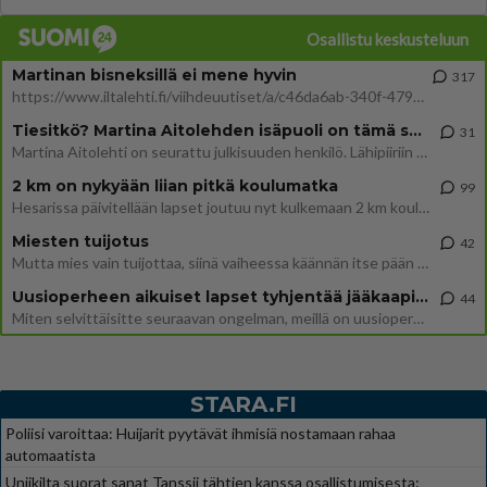
Osallistu keskusteluun
Martinan bisneksillä ei mene hyvin
317
https://www.iltalehti.fi/viihdeuutiset/a/c46da6ab-340f-4790-aaa7-0865eed2336 Yrityksen konkurssihakemus on tullut kärä
Tiesitkö? Martina Aitolehden isäpuoli on tämä suosittu laulaja
31
Martina Aitolehti on seurattu julkisuuden henkilö. Lähipiiriin mahtuu muitakin tunnettuja henkilöitä. Tiesitkö, että Ma
2 km on nykyään liian pitkä koulumatka
99
Hesarissa päivitellään lapset joutuu nyt kulkemaan 2 km kouluun jösses. Ruostefillarilla tuo matka menee vaikka miten äk
Miesten tuijotus
42
Mutta mies vain tuijottaa, siinä vaiheessa käännän itse pään pois. Mikä juttu? Yleensä jos joku tuijottaa tai katsoo, hä
Uusioperheen aikuiset lapset tyhjentää jääkaapin käydessään
44
Miten selvittäisitte seuraavan ongelman, meillä on uusioperhe, minulla teini-ikäiset lapset ja puolisolla aikuiset, jotk
STARA.FI
Poliisi varoittaa: Huijarit pyytävät ihmisiä nostamaan rahaa
automaatista
Uniikilta suorat sanat Tanssii tähtien kanssa osallistumisesta: