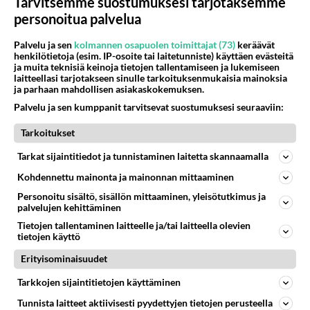
Tarvitsemme suostumuksesi tarjotaksemme
personoitua palvelua
Palvelu ja sen
kolmannen osapuolen toimittajat (73)
keräävät
Kommentoi aloitusta...
henkilötietoja (esim. IP-osoite tai laitetunniste) käyttäen evästeitä
ja muita teknisiä keinoja tietojen tallentamiseen ja lukemiseen
laitteellasi tarjotakseen sinulle tarkoituksenmukaisia mainoksia
ja parhaan mahdollisen asiakaskokemuksen.
Ketjusta on poistettu
0
sääntöjenvastaista viestiä.
Palvelu ja sen kumppanit tarvitsevat suostumuksesi seuraaviin:
Takaisin ylös
Tarkoitukset
Tarkat sijaintitiedot ja tunnistaminen laitetta skannaamalla
LUETUIMMAT KESKUSTELUT
Kohdennettu mainonta ja mainonnan mittaaminen
PÄIVÄ
VIIKKO
KUUKAUSI
Personoitu sisältö, sisällön mittaaminen, yleisötutkimus ja
palvelujen kehittäminen
317
Martinan bisneksillä ei mene hyvin
Tietojen tallentaminen laitteelle ja/tai laitteella olevien
1496
https://www.iltalehti.fi/viihdeuutiset/a/c46da6ab-340f-4790-aaa7-0865eed2336 Yrityksen konkurssihakemus on tullut kärä
tietojen käyttö
05.08.2026 05:51
Kotimaiset julkkisjuorut
Erityisominaisuudet
31
Tiesitkö? Martina Aitolehden isäpuoli on tämä suosittu laulaja
Tarkkojen sijaintitietojen käyttäminen
1219
Martina Aitolehti on seurattu julkisuuden henkilö. Lähipiiriin mahtuu muitakin tunnettuja henkilöitä. Tiesitkö, että Ma
05.08.2026 07:23
Kotimaiset julkkisjuorut
Tunnista laitteet aktiivisesti pyydettyjen tietojen perusteella