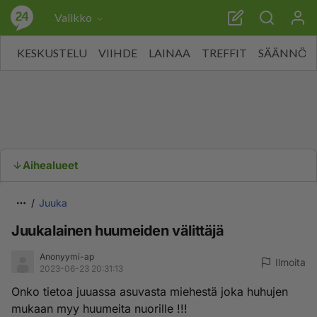
Valikko
KESKUSTELU
VIIHDE
LAINAA
TREFFIT
SÄÄNNÖT
Aihealueet
Juuka
Juukalainen huumeiden välittäjä
Anonyymi-ap
Ilmoita
2023-06-23 20:31:13
Onko tietoa juuassa asuvasta miehestä joka huhujen
mukaan myy huumeita nuorille !!!