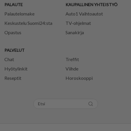
PALAUTE
KAUPALLINEN YHTEISTYÖ
Palautelomake
Auto1 Vaihtoautot
Keskustelu Suomi24:sta
TV-ohjelmat
Opastus
Sanakirja
PALVELUT
Chat
Treffit
Hyötylinkit
Viihde
Reseptit
Horoskooppi