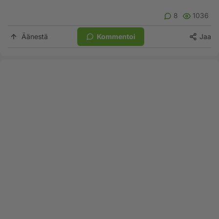
8
1036
Äänestä
Kommentoi
Jaa