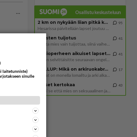
Osallistu keskusteluun
2 km on nykyään liian pitkä koulumatka
95
Hesarissa päivitellään lapset joutuu nyt kulkemaan 2 km kouluun jösses. Ruostefillarilla tuo matka menee vaikka miten äk
Miesten tuijotus
41
Mutta mies vain tuijottaa, siinä vaiheessa käännän itse pään pois. Mikä juttu? Yleensä jos joku tuijottaa tai katsoo, hä
ommentoi
Uusioperheen aikuiset lapset tyhjentää jääkaapin käydessään
41
Miten selvittäisitte seuraavan ongelman, meillä on uusioperhe, minulla teini-ikäiset lapset ja puolisolla aikuiset, jotk
a
GALLUP: Mikä on arkiruokabravuurisi?
17
i laitetunniste)
Lomat on monella lomailtu ja arki alkaa. Se voi tarkoittaa myös sitä, että grillailut on grillattu ja palataan arjen ruo
arjotakseen sinulle
Naiset kertokaa
43
ä. Ja
Miksi se että mies on seksuaalinen ja haluaa seksiä ja te olette hänen mielestänne haluttava on vastenmielistä? Mikä sii
ommentoi