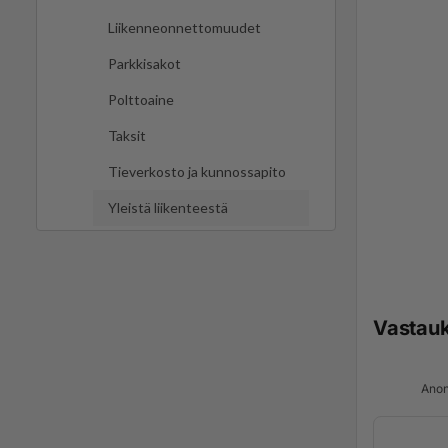
Liikenneonnettomuudet
Parkkisakot
Polttoaine
Taksit
Tieverkosto ja kunnossapito
Yleistä liikenteestä
Vastau
Anon