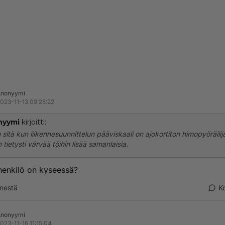
Anonyymi
023-11-13 09:28:22
nyymi
kirjoitti:
 sitä kun liikennesuunnittelun pääviskaali on ajokortiton himopyöräilij
 tietysti värvää töihin lisää samanlaisia.
henkilö on kyseessä?
nestä
K
Anonyymi
023-11-16 11:15:04