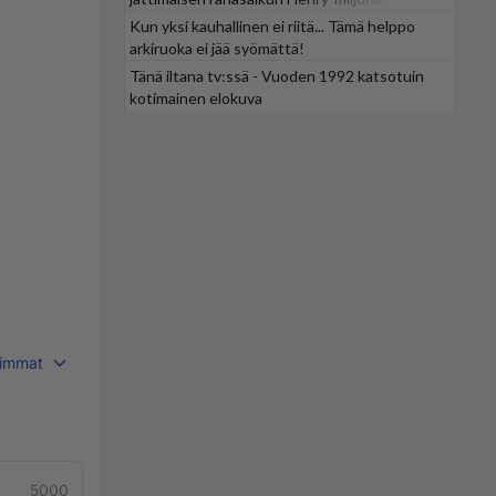
Kun yksi kauhallinen ei riitä... Tämä helppo
arkiruoka ei jää syömättä!
Tänä iltana tv:ssä - Vuoden 1992 katsotuin
kotimainen elokuva
immat
5000