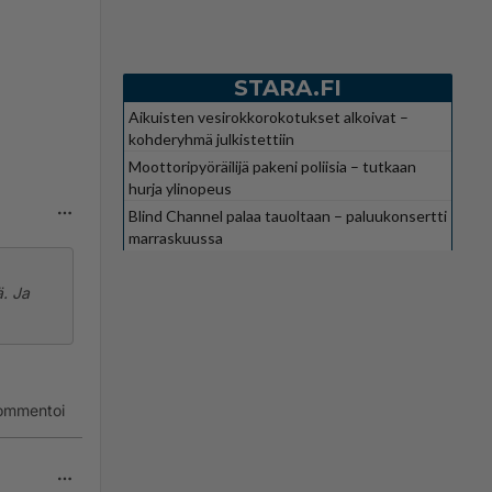
STARA.FI
Aikuisten vesirokkorokotukset alkoivat –
kohderyhmä julkistettiin
Moottoripyöräilijä pakeni poliisia – tutkaan
hurja ylinopeus
Blind Channel palaa tauoltaan – paluukonsertti
marraskuussa
ä. Ja
ommentoi