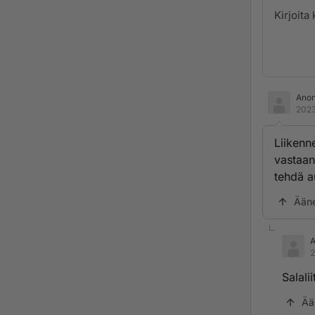
Ano
2023
Liikenn
vastaan
tehdä a
Ään
2
Salali
Ää