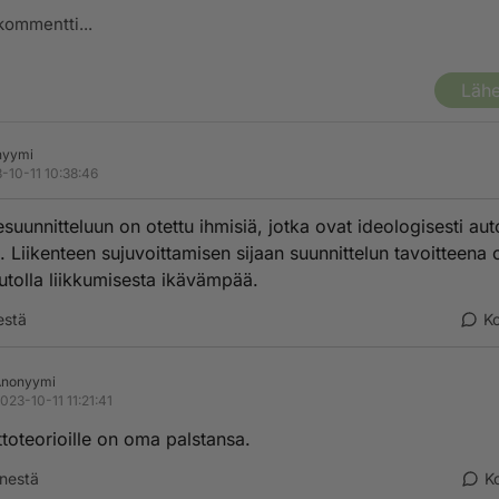
Lähe
nyymi
-10-11 10:38:46
esuunnitteluun on otettu ihmisiä, jotka ovat ideologisesti aut
. Liikenteen sujuvoittamisen sijaan suunnittelun tavoitteena 
utolla liikkumisesta ikävämpää.
estä
K
Anonyymi
023-10-11 11:21:41
ittoteorioille on oma palstansa.
nestä
K