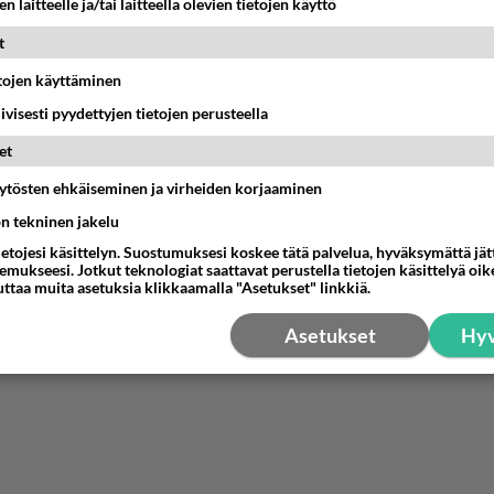
n laitteelle ja/tai laitteella olevien tietojen käyttö
t
etojen käyttäminen
iivisesti pyydettyjen tietojen perusteella
et
äytösten ehkäiseminen ja virheiden korjaaminen
ön tekninen jakelu
ietojesi käsittelyn. Suostumuksesi koskee tätä palvelua, hyväksymättä jä
mukseesi. Jotkut teknologiat saattavat perustella tietojen käsittelyä oike
uttaa muita asetuksia klikkaamalla "Asetukset" linkkiä.
Asetukset
Hyv