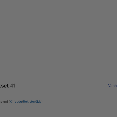
kset
41
Vanh
yymi (
Kirjaudu
/
Rekisteröidy
)