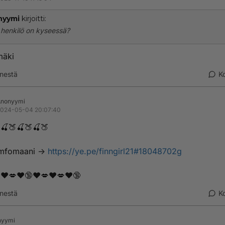
nyymi
kirjoitti:
henkilö on kyseessä?
mäki
nestä
K
Anonyymi
024-05-04 20:07:40
🍒🍑🍒🍑🍒🍑
m­­f­o­­­m­­­a­­a­n­­i ->
https://ye.pe/finngirl21#18048702g
❤️💋❤️🔞❤️💋❤️💋❤️🔞
nestä
K
nyymi