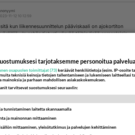
Anonyymi
023-11-12 10:12:59
sitä kun liikennesuunnittelun pääviskaali on ajokortiton
öräilijä. Ja sehän tietysti värvää töihin lisää samanlaisia.
nestä
K
uostumuksesi tarjotaksemme personoitua palvelu
Anonyymi
023-11-12 11:12:00
nen osapuolen toimittajat (73)
keräävät henkilötietoja (esim. IP-osoite ta
 muita teknisiä keinoja tietojen tallentamiseen ja lukemiseen laitteellasi t
nyymi
kirjoitti:
a mainoksia ja parhaan mahdollisen asiakaskokemuksen.
 sitä kun liikennesuunnittelun pääviskaali on ajokortiton himopyöräilij
anit tarvitsevat suostumuksesi seuraaviin:
 tietysti värvää töihin lisää samanlaisia.
 osa liikenteestä on henkilöautoja ja 28 kertaiset päästöt
t ja tunnistaminen laitetta skannaamalla
yksillä
ta ja mainonnan mittaaminen
nestä
K
sisällön mittaaminen, yleisötutkimus ja palvelujen kehittäminen