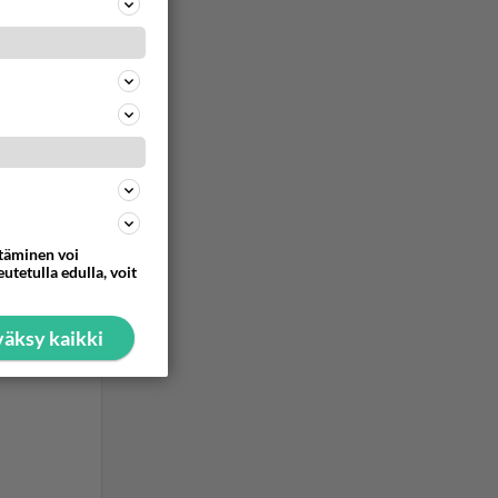
ttäminen voi
utetulla edulla, voit
äksy kaikki