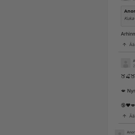
Ano
Kuka 
Arhin
Ää
2
🍑🍒
💋 ­­­N­­­y­
🔞❤️
Ää
Ano