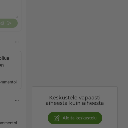
tä
oilua
on
ommentoi
Keskustele vapaasti
aiheesta kuin aiheesta
Aloita keskustelu
ommentoi