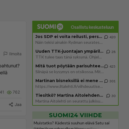
Osallistu keskusteluun
Jos SDP ei voita reilusti, persut kumoavat demokratian Suomesta
420
Näin tekisi ainakin Rydman seuratessaan idolinsa Trumpin mallia https://www.is.fi/politiikka/art-2000012187244.html
Uuden TTK-juontajan ympärillä epätietoisuus sakenee - Nyt MTV hämmentää soppaa
28
Ilmoita
TTK tulee taas tänä syksynä. Ohjelman uudet tähtioppilaat julkistetaan torstaina 6. elokuuta klo 14 alkavassa lehdistö
apahtunut?
Mitä tuot pöytään parisuhteessa?
425
Siinäpä se kysymys on otsikossa. Mitäpä siis tuot/toisit pöytään parisuhteessa? Oletko mies vai nainen? Koetko sen mitä
ellä
Martinan bisneksillä ei mene hyvin
301
https://www.iltalehti.fi/viihdeuutiset/a/c46da6ab-340f-4790-aaa7-0865eed2336 Yrityksen konkurssihakemus on tullut kärä
41
762
Tiesitkö? Martina Aitolehden isäpuoli on tämä suosittu laulaja
30
Martina Aitolehti on seurattu julkisuuden henkilö. Lähipiiriin mahtuu muitakin tunnettuja henkilöitä. Tiesitkö, että Ma
Jaa
SUOMI24 VIIHDE
Muistatko? Kädestä suuhun elävä Satu sai
jättimäisen rahasalkun Henry-miljonääriltä