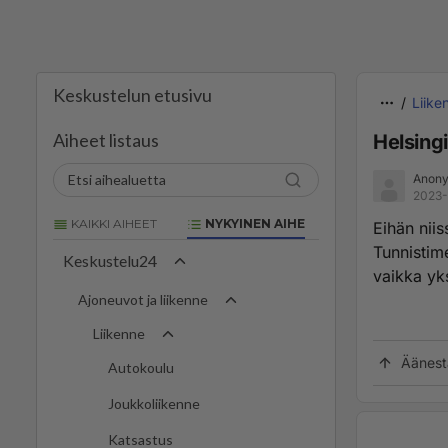
Keskustelun etusivu
Liike
Aiheet listaus
Helsingi
Anony
2023-
KAIKKI AIHEET
NYKYINEN AIHE
Eihän niis
Tunnistim
Keskustelu24
vaikka yks
Ajoneuvot ja liikenne
Liikenne
Äänest
Autokoulu
Joukkoliikenne
Katsastus