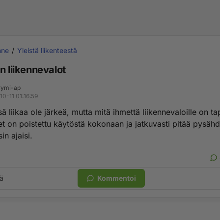
nne
Yleistä liikenteestä
n liikennevalot
ymi-ap
10-11 01:16:59
sä liikaa ole järkeä, mutta mitä ihmettä liikennevaloille on t
et on poistettu käytöstä kokonaan ja jatkuvasti pitää pysähd
in ajaisi.
ä
Kommentoi