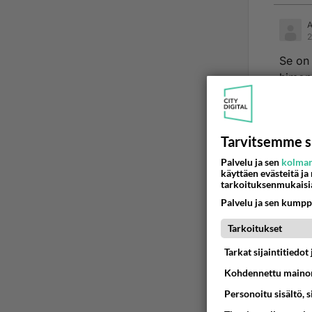
2
Se on 
himopy
Ää
Tarvitsemme s
2
Palvelu ja sen
kolman
käyttäen evästeitä ja
Ano
tarkoituksenmukaisi
Se on
Palvelu ja sen kumpp
sehän
Tarkoitukset
Suurin
Tarkat sijaintitiedo
pysäyt
Kohdennettu mainon
Ää
Personoitu sisältö, 