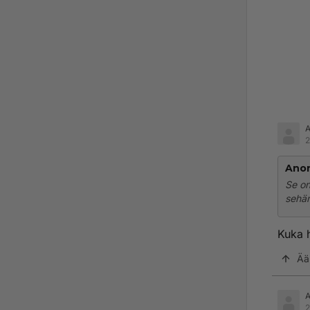
2
Ano
Se on
sehän
Kuka 
Ää
2