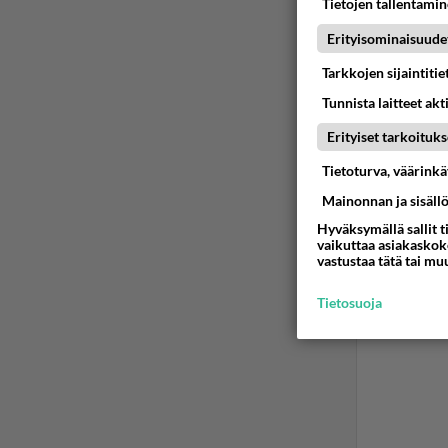
Tietojen tallentamine
Erityisominaisuude
Tarkkojen sijaintiti
Tunnista laitteet akt
Erityiset tarkoituks
Tietoturva, väärink
Mainonnan ja sisäll
Hyväksymällä sallit t
vaikuttaa asiakaskoke
vastustaa tätä tai mu
Tietosuoja