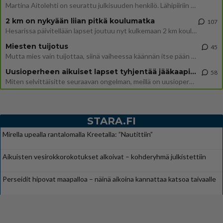
Martina Aitolehti on seurattu julkisuuden henkilö. Lähipiiriin mahtuu muitakin tunnettuja henkilöitä. Tiesitkö, että Ma
2 km on nykyään liian pitkä koulumatka
107
Hesarissa päivitellään lapset joutuu nyt kulkemaan 2 km kouluun jösses. Ruostefillarilla tuo matka menee vaikka miten äk
Miesten tuijotus
45
Mutta mies vain tuijottaa, siinä vaiheessa käännän itse pään pois. Mikä juttu? Yleensä jos joku tuijottaa tai katsoo, hä
Uusioperheen aikuiset lapset tyhjentää jääkaapin käydessään
58
Miten selvittäisitte seuraavan ongelman, meillä on uusioperhe, minulla teini-ikäiset lapset ja puolisolla aikuiset, jotk
STARA.FI
Mirella upealla rantalomalla Kreetalla: ”Nautittiin”
Aikuisten vesirokkorokotukset alkoivat – kohderyhmä julkistettiin
Perseidit hipovat maapalloa – näinä aikoina kannattaa katsoa taivaalle