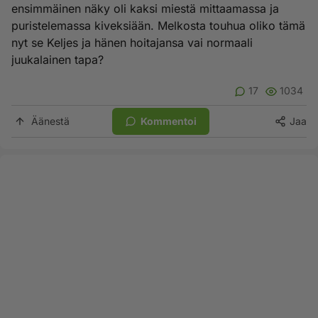
ensimmäinen näky oli kaksi miestä mittaamassa ja
puristelemassa kiveksiään. Melkosta touhua oliko tämä
nyt se Keljes ja hänen hoitajansa vai normaali
juukalainen tapa?
17
1034
Äänestä
Kommentoi
Jaa