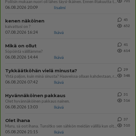
701
Poliisin mukaan nuori oli lähes täysi-ikäinen. Ennen iltakuutta tulleen ilmoituksen mukaan ihminen oli joutunut mahdoll
06.08.2026 20:09
Iisalmi
45
kenen näköinen
652
kaivattusi on ?
07.08.2026 16:24
Ikävä
41
Mikä on ollut
614
Söpöintä välillämme?
06.08.2026 14:44
Ikävä
29
Tykkäätköhän vielä minusta?
548
Yhtä paljon, kuin minä sinusta? Haaveissa ollaan kahdestaan, rauhassa ja lähennytään fyysisesti ja tutustutaan syvemmin
06.08.2026 07:42
Ikävä
31
Hyvännäköinen pakkaus
516
Olet hyvännäköinen pakkaus nainen.
06.08.2026 13:03
Ikävä
37
Olet ihana
510
Muru, sä oot ihana. Tunsitko sen sähkön meidän välillä kun oltiin ihan låhekkäin? 👩‍❤️‍👩❤️😼😘
05.08.2026 21:15
Ikävä