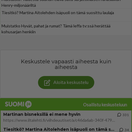
Henry-miljonääriltä
Tiesitkö? Martina Aitolehden isäpuoli on tämä suosittu laulaja
Muistatko Hyvät, pahat ja rumat? Tämä leffa tv:ssä herättää
kohusarjan henkiin
Keskustele vapaasti aiheesta kuin
aiheesta
Aloita keskustelu
Osallistu keskusteluun
Martinan bisneksillä ei mene hyvin
331
https://www.iltalehti.fi/viihdeuutiset/a/c46da6ab-340f-4790-aaa7-0865eed2336 Yrityksen konkurssihakemus on tullut kärä
Tiesitkö? Martina Aitolehden isäpuoli on tämä suosittu laulaja
34