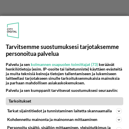
Tarvitsemme suostumuksesi tarjotaksemme
personoitua palvelua
Palvelu ja sen
kolmannen osapuolen toimittajat (73)
keräävät
henkilötietoja (esim. IP-osoite tai laitetunniste) käyttäen evästeitä
ja muita teknisiä keinoja tietojen tallentamiseen ja lukemiseen
laitteellasi tarjotakseen sinulle tarkoituksenmukaisia mainoksia
ja parhaan mahdollisen asiakaskokemuksen.
Palvelu ja sen kumppanit tarvitsevat suostumuksesi seuraaviin:
Tarkoitukset
Tarkat sijaintitiedot ja tunnistaminen laitetta skannaamalla
Kohdennettu mainonta ja mainonnan mittaaminen
Personoitu sisältö, sisällön mittaaminen, yleisötutkimus ja