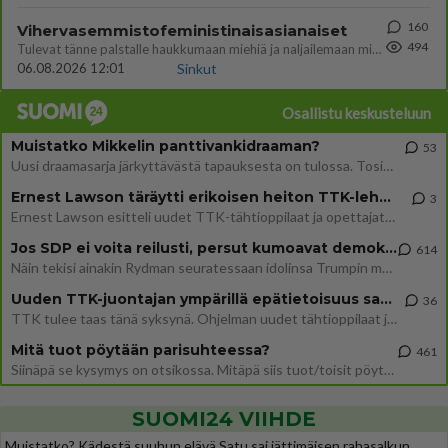
160
Vihervasemmistofeministinaisasianaiset
494
Tulevat tänne palstalle haukkumaan miehiä ja naljailemaan miehelle, kehuvat olevansa heitä parempia. Itse asuvat MIEHE
06.08.2026 12:01
Sinkut
Osallistu keskusteluun
Muistatko Mikkelin panttivankidraaman?
53
Uusi draamasarja järkyttävästä tapauksesta on tulossa. Tositapahtumiin perustuva sarja ammentaa vuoden 1986 Mikkelin pan
Ernest Lawson täräytti erikoisen heiton TTK-lehdistötilaisuudessa: " Onko tässä tarkoituksena...?"
3
Ernest Lawson esitteli uudet TTK-tähtioppilaat ja opettajat torstaina 6.8. lehdistölle. Tulevalla kaudella on yksi hausk
Jos SDP ei voita reilusti, persut kumoavat demokratian Suomesta
614
Näin tekisi ainakin Rydman seuratessaan idolinsa Trumpin mallia https://www.is.fi/politiikka/art-2000012187244.html
Uuden TTK-juontajan ympärillä epätietoisuus sakenee - Nyt MTV hämmentää soppaa
36
TTK tulee taas tänä syksynä. Ohjelman uudet tähtioppilaat julkistetaan torstaina 6. elokuuta klo 14 alkavassa lehdistö
Mitä tuot pöytään parisuhteessa?
461
Siinäpä se kysymys on otsikossa. Mitäpä siis tuot/toisit pöytään parisuhteessa? Oletko mies vai nainen? Koetko sen mitä
SUOMI24 VIIHDE
Muistatko? Kädestä suuhun elävä Satu sai jättimäisen rahasalkun