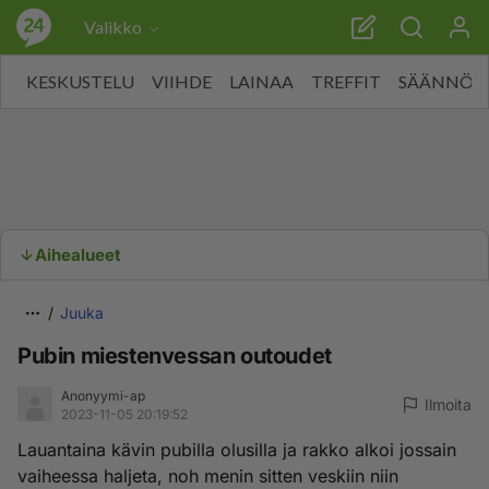
Valikko
KESKUSTELU
VIIHDE
LAINAA
TREFFIT
SÄÄNNÖT
Aihealueet
Juuka
Pubin miestenvessan outoudet
Anonyymi-ap
Ilmoita
2023-11-05 20:19:52
Lauantaina kävin pubilla olusilla ja rakko alkoi jossain
vaiheessa haljeta, noh menin sitten veskiin niin