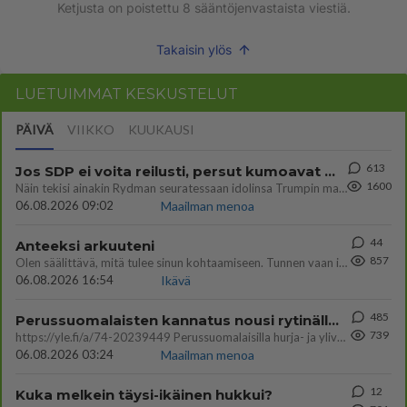
Ketjusta on poistettu
8
sääntöjenvastaista viestiä.
Takaisin ylös
LUETUIMMAT KESKUSTELUT
PÄIVÄ
VIIKKO
KUUKAUSI
613
Jos SDP ei voita reilusti, persut kumoavat demokratian Suomesta
1600
Näin tekisi ainakin Rydman seuratessaan idolinsa Trumpin mallia https://www.is.fi/politiikka/art-2000012187244.html
06.08.2026 09:02
Maailman menoa
44
Anteeksi arkuuteni
857
Olen säälittävä, mitä tulee sinun kohtaamiseen. Tunnen vaan itseni todella epävarmaksi sun kanssa. Jos minun olisi pitän
06.08.2026 16:54
Ikävä
485
Perussuomalaisten kannatus nousi rytinällä Ylen tänään julkaisemassa tuoreimmassa gallup-kyselyssä.
739
https://yle.fi/a/74-20239449 Perussuomalaisilla hurja- ja ylivoimaisesti suurin nousu tässä uudessa Ylen gallupissa. Kyl
06.08.2026 03:24
Maailman menoa
12
Kuka melkein täysi-ikäinen hukkui?