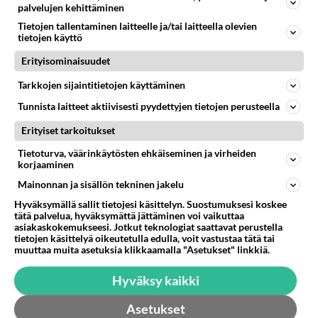
Anonyymi
palvelujen kehittäminen
2023-11-10 01:11:00
Tietojen tallentaminen laitteelle ja/tai laitteella olevien
tietojen käyttö
Esitä kysymys Juuan kuningas Edif kuppakullille.
Erityisominaisuudet
Äänestä
Kommentoi
Tarkkojen sijaintitietojen käyttäminen
Anonyymi
Tunnista laitteet aktiivisesti pyydettyjen tietojen perusteella
2023-11-10 11:40:34
Erityiset tarkoitukset
Voisiko wc tiloissa järjestää käärmenäyttelyn
Tietoturva, väärinkäytösten ehkäiseminen ja virheiden
korjaaminen
Juuan naisille.
Mainonnan ja sisällön tekninen jakelu
Äänestä
Kommentoi
Hyväksymällä sallit tietojesi käsittelyn. Suostumuksesi koskee
tätä palvelua, hyväksymättä jättäminen voi vaikuttaa
asiakaskokemukseesi. Jotkut teknologiat saattavat perustella
Anonyymi
tietojen käsittelyä oikeutetulla edulla, voit vastustaa tätä tai
2023-11-30 12:11:42
muuttaa muita asetuksia klikkaamalla "Asetukset" linkkiä.
Juuan ollessa kyseessä, lienee enemmänkin
Hyväksy kaikki
lieronäyttely 😉
Asetukset
Äänestä
Kommentoi