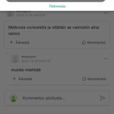
Tietosuoja
Anonyymi
2023-11-10 16:43:20
Melkosia vonkaleita ja sitähän se vaimokin aina
sanoo
Äänestä
Kommentoi
Anonyymi
2023-12-01 13:07:27
muista miehistä
Äänestä
Kommentoi
Kommentoi aloitusta...