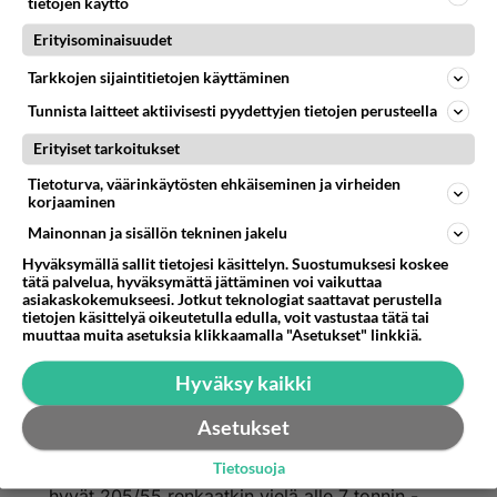
2001-02-06 09:41:00
tietojen käyttö
Erityisominaisuudet
S60
kirjoitti:
Maksaako 15 tuuman aluvanteet Passattiin todellakin
Tarkkojen sijaintitietojen käyttäminen
10 500,-??? Jos on totta, niin voiko kukaan olla niin
Tunnista laitteet aktiivisesti pyydettyjen tietojen perusteella
tyhmä että ostaa niitä?
Erityiset tarkoitukset
Maksaa ne! Käy vaikka "Rakentamassa auto"
Tietoturva, väärinkäytösten ehkäiseminen ja virheiden
osoitteessa www.volkswagen.fi
korjaaminen
Mainonnan ja sisällön tekninen jakelu
Äänestä
Kommentoi
Hyväksymällä sallit tietojesi käsittelyn. Suostumuksesi koskee
tätä palvelua, hyväksymättä jättäminen voi vaikuttaa
asiakaskokemukseesi. Jotkut teknologiat saattavat perustella
Pumppis on ok!
tietojen käsittelyä oikeutetulla edulla, voit vastustaa tätä tai
2001-02-11 23:53:00
muuttaa muita asetuksia klikkaamalla "Asetukset" linkkiä.
TeroPee
kirjoitti:
Hyväksy kaikki
Maksaa ne! Käy vaikka "Rakentamassa auto"
osoitteessa www.volkswagen.fi
Asetukset
Kyllä rengasliikkeestä saa vaikka 16" vanteet ja
Tietosuoja
hyvät 205/55 renkaatkin vielä alle 7 tonnin -