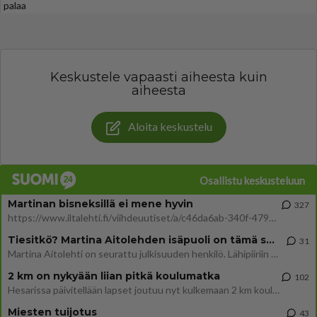
palaa
Keskustele vapaasti aiheesta kuin
aiheesta
Aloita keskustelu
Osallistu keskusteluun
Martinan bisneksillä ei mene hyvin
327
https://www.iltalehti.fi/viihdeuutiset/a/c46da6ab-340f-4790-aaa7-0865eed2336 Yrityksen konkurssihakemus on tullut kärä
Tiesitkö? Martina Aitolehden isäpuoli on tämä suosittu laulaja
31
Martina Aitolehti on seurattu julkisuuden henkilö. Lähipiiriin mahtuu muitakin tunnettuja henkilöitä. Tiesitkö, että Ma
2 km on nykyään liian pitkä koulumatka
102
Hesarissa päivitellään lapset joutuu nyt kulkemaan 2 km kouluun jösses. Ruostefillarilla tuo matka menee vaikka miten äk
Miesten tuijotus
43