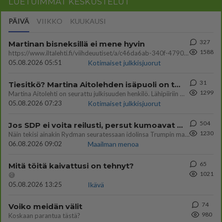
LUETUIMMAT KESKUSTELUT
PÄIVÄ
VIIKKO
KUUKAUSI
327
Martinan bisneksillä ei mene hyvin
1588
https://www.iltalehti.fi/viihdeuutiset/a/c46da6ab-340f-4790-aaa7-0865eed2336 Yrityksen konkurssihakemus on tullut kärä
05.08.2026 05:51
Kotimaiset julkkisjuorut
31
Tiesitkö? Martina Aitolehden isäpuoli on tämä suosittu laulaja
1299
Martina Aitolehti on seurattu julkisuuden henkilö. Lähipiiriin mahtuu muitakin tunnettuja henkilöitä. Tiesitkö, että Ma
05.08.2026 07:23
Kotimaiset julkkisjuorut
504
Jos SDP ei voita reilusti, persut kumoavat demokratian Suomesta
1230
Näin tekisi ainakin Rydman seuratessaan idolinsa Trumpin mallia https://www.is.fi/politiikka/art-2000012187244.html
06.08.2026 09:02
Maailman menoa
65
Mitä töitä kaivattusi on tehnyt?
1021
😅
05.08.2026 13:25
Ikävä
74
Voiko meidän välit
980
Koskaan parantua tästä?