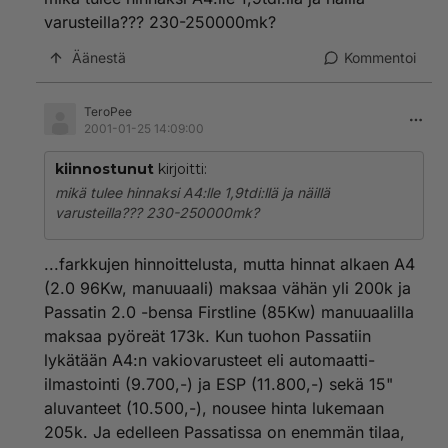
varusteilla??? 230-250000mk?
Äänestä
Kommentoi
TeroPee
2001-01-25 14:09:00
kiinnostunut
kirjoitti:
mikä tulee hinnaksi A4:lle 1,9tdi:llä ja näillä
varusteilla??? 230-250000mk?
...farkkujen hinnoittelusta, mutta hinnat alkaen A4
(2.0 96Kw, manuuaali) maksaa vähän yli 200k ja
Passatin 2.0 -bensa Firstline (85Kw) manuuaalilla
maksaa pyöreät 173k. Kun tuohon Passatiin
lykätään A4:n vakiovarusteet eli automaatti-
ilmastointi (9.700,-) ja ESP (11.800,-) sekä 15"
aluvanteet (10.500,-), nousee hinta lukemaan
205k. Ja edelleen Passatissa on enemmän tilaa,