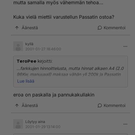
mutta samalla myös vähemmän tehoa...
Kuka vielä miettii varustellun Passatin ostoa?
Äänestä
Kommentoi
kyllä
2001-01-27 18:46:00
TeroPee
kirjoitti:
...farkkujen hinnoittelusta, mutta hinnat alkaen A4 (2.0
96Kw, manuuaali) maksaa vähän yli 200k ja Passatin
2.0 -bensa Firstline (85Kw) manuuaalilla maksaa
Lue lisää
pyöreät 173k. Kun tuohon Passatiin lykätään A4:n
vakiovarusteet eli automaatti-ilmastointi (9.700,-) ja
eroa on paskalla ja pannukakullakin
ESP (11.800,-) sekä 15" aluvanteet (10.500,-), nousee
hinta lukemaan 205k. Ja edelleen Passatissa on
Äänestä
Kommentoi
enemmän tilaa, mutta samalla myös vähemmän
tehoa...
Löytyy aina
2001-01-29 13:14:00
Kuka vielä miettii varustellun Passatin ostoa?