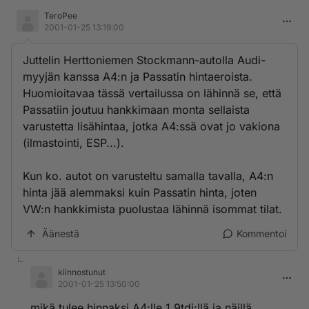
TeroPee
2001-01-25 13:19:00
Juttelin Herttoniemen Stockmann-autolla Audi-
myyjän kanssa A4:n ja Passatin hintaeroista.
Huomioitavaa tässä vertailussa on lähinnä se, että
Passatiin joutuu hankkimaan monta sellaista
varustetta lisähintaa, jotka A4:ssä ovat jo vakiona
(ilmastointi, ESP...).
Kun ko. autot on varusteltu samalla tavalla, A4:n
hinta jää alemmaksi kuin Passatin hinta, joten
VW:n hankkimista puolustaa lähinnä isommat tilat.
Äänestä
Kommentoi
kiinnostunut
2001-01-25 13:50:00
mikä tulee hinnaksi A4:lle 1,9tdi:llä ja näillä