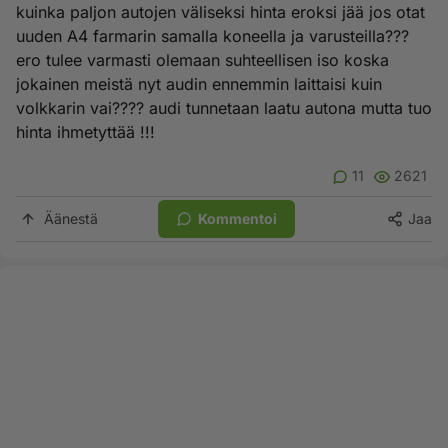
kuinka paljon autojen väliseksi hinta eroksi jää jos otat
uuden A4 farmarin samalla koneella ja varusteilla???
ero tulee varmasti olemaan suhteellisen iso koska
jokainen meistä nyt audin ennemmin laittaisi kuin
volkkarin vai???? audi tunnetaan laatu autona mutta tuo
hinta ihmetyttää !!!
11
2621
Äänestä
Kommentoi
Jaa