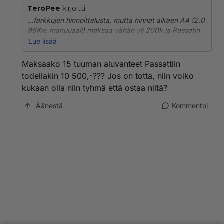
TeroPee
kirjoitti:
...farkkujen hinnoittelusta, mutta hinnat alkaen A4 (2.0
96Kw, manuuaali) maksaa vähän yli 200k ja Passatin
2.0 -bensa Firstline (85Kw) manuuaalilla maksaa
Lue lisää
pyöreät 173k. Kun tuohon Passatiin lykätään A4:n
vakiovarusteet eli automaatti-ilmastointi (9.700,-) ja
Maksaako 15 tuuman aluvanteet Passattiin
ESP (11.800,-) sekä 15" aluvanteet (10.500,-), nousee
todellakin 10 500,-??? Jos on totta, niin voiko
hinta lukemaan 205k. Ja edelleen Passatissa on
kukaan olla niin tyhmä että ostaa niitä?
enemmän tilaa, mutta samalla myös vähemmän
tehoa...
Äänestä
Kommentoi
Kuka vielä miettii varustellun Passatin ostoa?