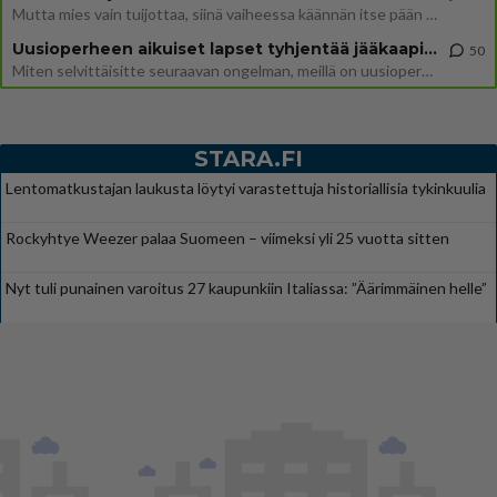
Mutta mies vain tuijottaa, siinä vaiheessa käännän itse pään pois. Mikä juttu? Yleensä jos joku tuijottaa tai katsoo, hä
Uusioperheen aikuiset lapset tyhjentää jääkaapin käydessään
50
Miten selvittäisitte seuraavan ongelman, meillä on uusioperhe, minulla teini-ikäiset lapset ja puolisolla aikuiset, jotk
STARA.FI
Lentomatkustajan laukusta löytyi varastettuja historiallisia tykinkuulia
Rockyhtye Weezer palaa Suomeen – viimeksi yli 25 vuotta sitten
Nyt tuli punainen varoitus 27 kaupunkiin Italiassa: ”Äärimmäinen helle”