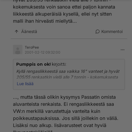
kokemuksesta voin sanoa ettei paljon kannata
liikkeestä alkuperäisiä kysellä, ellei nyt sitten
malli ihan hirveästi miellytä...
Äänestä
Kommentoi
TeroPee
2001-02-12 09:32:00
Pumppis on ok!
kirjoitti:
Kyllä rengasliikkeestä saa vaikka 16" vanteet ja hyvät
205/55 renkaatkin vielä alle 7 tonnin - kokemuksesta
voin sanoa ettei paljon kannata liikkeestä alkuperäisiä
Lue lisää
kysellä, ellei nyt sitten malli ihan hirveästi miellytä...
..., mutta tässä olikin kysymys Passatin omista
aluvanteista renkaista. Ei rengasliikkeestä saa
VW:n merkillä varustettuja vanteita kuin
poikkeustapauksissa. Jos sillä joillekin on väliä.
Lisäksi nuo alkup. lisävarusteet ovat hyviä