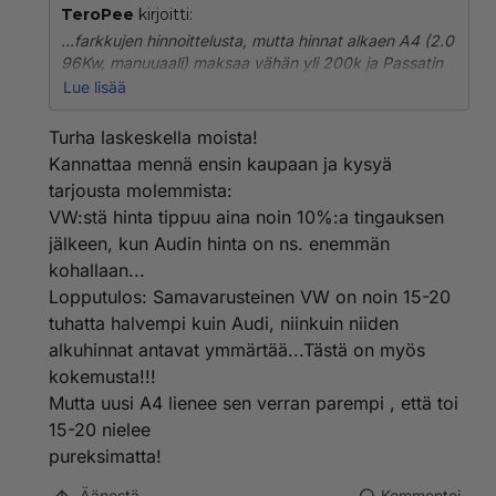
TeroPee
kirjoitti:
...farkkujen hinnoittelusta, mutta hinnat alkaen A4 (2.0
96Kw, manuuaali) maksaa vähän yli 200k ja Passatin
2.0 -bensa Firstline (85Kw) manuuaalilla maksaa
Lue lisää
pyöreät 173k. Kun tuohon Passatiin lykätään A4:n
vakiovarusteet eli automaatti-ilmastointi (9.700,-) ja
Turha laskeskella moista!
ESP (11.800,-) sekä 15" aluvanteet (10.500,-), nousee
Kannattaa mennä ensin kaupaan ja kysyä
hinta lukemaan 205k. Ja edelleen Passatissa on
tarjousta molemmista:
enemmän tilaa, mutta samalla myös vähemmän
VW:stä hinta tippuu aina noin 10%:a tingauksen
tehoa...
jälkeen, kun Audin hinta on ns. enemmän
Kuka vielä miettii varustellun Passatin ostoa?
kohallaan...
Lopputulos: Samavarusteinen VW on noin 15-20
tuhatta halvempi kuin Audi, niinkuin niiden
alkuhinnat antavat ymmärtää...Tästä on myös
kokemusta!!!
Mutta uusi A4 lienee sen verran parempi , että toi
15-20 nielee
pureksimatta!
Äänestä
Kommentoi