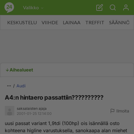
Valikko
KESKUSTELU
VIIHDE
LAINAA
TREFFIT
SÄÄNNÖT
Aihealueet
Audi
A4:n hintaero passattiin??????????
saksalaisten ajaja
Ilmoita
2001-01-25 12:14:00
uusi passat variant 1,9tdi (100hp) ois isännällä osto
kohteena higline varustuksella, sanokaapa alan miehet