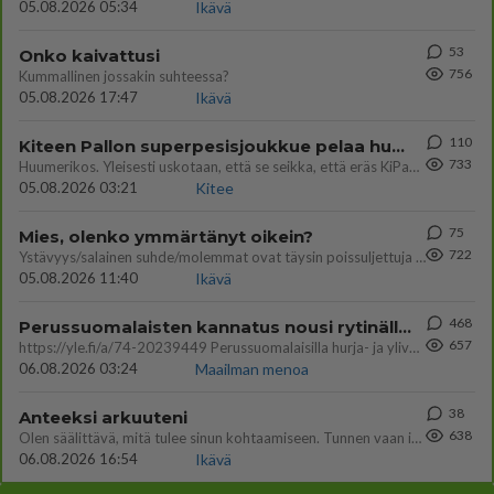
05.08.2026 05:34
Ikävä
53
Onko kaivattusi
756
Kummallinen jossakin suhteessa?
05.08.2026 17:47
Ikävä
110
Kiteen Pallon superpesisjoukkue pelaa huumeiden vaikutuksen alaisena
733
Huumerikos. Yleisesti uskotaan, että se seikka, että eräs KiPan pelaaja kärähtää huumeista, on vain jäävuoren huippu. M
05.08.2026 03:21
Kitee
75
Mies, olenko ymmärtänyt oikein?
722
Ystävyys/salainen suhde/molemmat ovat täysin poissuljettuja asioita? Nainen
05.08.2026 11:40
Ikävä
468
Perussuomalaisten kannatus nousi rytinällä Ylen tänään julkaisemassa tuoreimmassa gallup-kyselyssä.
657
https://yle.fi/a/74-20239449 Perussuomalaisilla hurja- ja ylivoimaisesti suurin nousu tässä uudessa Ylen gallupissa. Kyl
06.08.2026 03:24
Maailman menoa
38
Anteeksi arkuuteni
638
Olen säälittävä, mitä tulee sinun kohtaamiseen. Tunnen vaan itseni todella epävarmaksi sun kanssa. Jos minun olisi pitän
06.08.2026 16:54
Ikävä