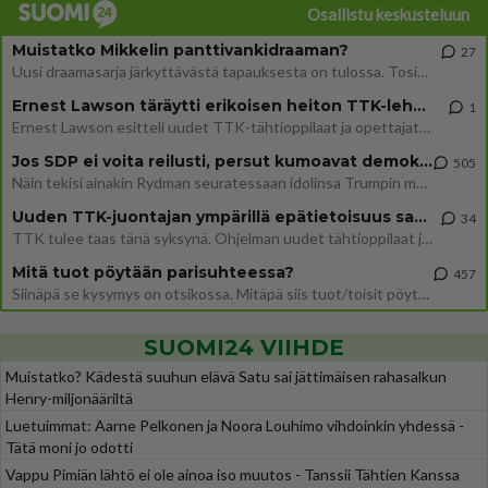
Osallistu keskusteluun
Muistatko Mikkelin panttivankidraaman?
27
Uusi draamasarja järkyttävästä tapauksesta on tulossa. Tositapahtumiin perustuva sarja ammentaa vuoden 1986 Mikkelin pan
Ernest Lawson täräytti erikoisen heiton TTK-lehdistötilaisuudessa: " Onko tässä tarkoituksena...?"
1
Ernest Lawson esitteli uudet TTK-tähtioppilaat ja opettajat torstaina 6.8. lehdistölle. Tulevalla kaudella on yksi hausk
Jos SDP ei voita reilusti, persut kumoavat demokratian Suomesta
505
Näin tekisi ainakin Rydman seuratessaan idolinsa Trumpin mallia https://www.is.fi/politiikka/art-2000012187244.html
Uuden TTK-juontajan ympärillä epätietoisuus sakenee - Nyt MTV hämmentää soppaa
34
TTK tulee taas tänä syksynä. Ohjelman uudet tähtioppilaat julkistetaan torstaina 6. elokuuta klo 14 alkavassa lehdistö
Mitä tuot pöytään parisuhteessa?
457
Siinäpä se kysymys on otsikossa. Mitäpä siis tuot/toisit pöytään parisuhteessa? Oletko mies vai nainen? Koetko sen mitä
SUOMI24 VIIHDE
Muistatko? Kädestä suuhun elävä Satu sai jättimäisen rahasalkun
Henry-miljonääriltä
Luetuimmat: Aarne Pelkonen ja Noora Louhimo vihdoinkin yhdessä -
Tätä moni jo odotti
Vappu Pimiän lähtö ei ole ainoa iso muutos - Tanssii Tähtien Kanssa