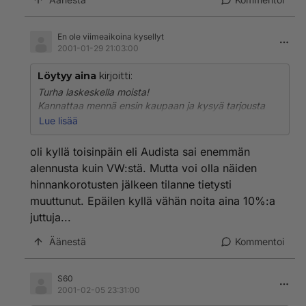
En ole viimeaikoina kysellyt
2001-01-29 21:03:00
Löytyy aina
kirjoitti:
Turha laskeskella moista!
Kannattaa mennä ensin kaupaan ja kysyä tarjousta
molemmista:
Lue lisää
VW:stä hinta tippuu aina noin 10%:a tingauksen
jälkeen, kun Audin hinta on ns. enemmän kohallaan...
oli kyllä toisinpäin eli Audista sai enemmän
Lopputulos: Samavarusteinen VW on noin 15-20
alennusta kuin VW:stä. Mutta voi olla näiden
tuhatta halvempi kuin Audi, niinkuin niiden alkuhinnat
hinnankorotusten jälkeen tilanne tietysti
antavat ymmärtää...Tästä on myös kokemusta!!!
muuttunut. Epäilen kyllä vähän noita aina 10%:a
Mutta uusi A4 lienee sen verran parempi , että toi 15-
20 nielee
juttuja...
pureksimatta!
Äänestä
Kommentoi
S60
2001-02-05 23:31:00