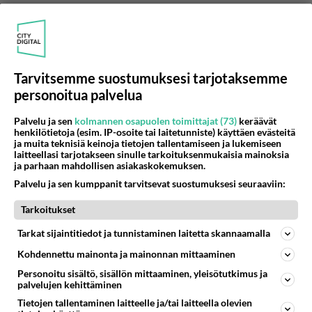
Tarvitsemme suostumuksesi tarjotaksemme
personoitua palvelua
Palvelu ja sen
kolmannen osapuolen toimittajat (73)
keräävät
henkilötietoja (esim. IP-osoite tai laitetunniste) käyttäen evästeitä
ja muita teknisiä keinoja tietojen tallentamiseen ja lukemiseen
laitteellasi tarjotakseen sinulle tarkoituksenmukaisia mainoksia
ja parhaan mahdollisen asiakaskokemuksen.
Palvelu ja sen kumppanit tarvitsevat suostumuksesi seuraaviin:
Tarkoitukset
Tarkat sijaintitiedot ja tunnistaminen laitetta skannaamalla
Kohdennettu mainonta ja mainonnan mittaaminen
Personoitu sisältö, sisällön mittaaminen, yleisötutkimus ja
palvelujen kehittäminen
TeroPee
Tietojen tallentaminen laitteelle ja/tai laitteella olevien