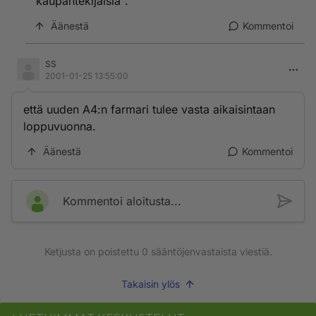
"kaupantekijäisiä".
Äänestä
Kommentoi
SS
2001-01-25 13:55:00
että uuden A4:n farmari tulee vasta aikaisintaan
loppuvuonna.
Äänestä
Kommentoi
Kommentoi aloitusta...
Ketjusta on poistettu
0
sääntöjenvastaista viestiä.
Takaisin ylös