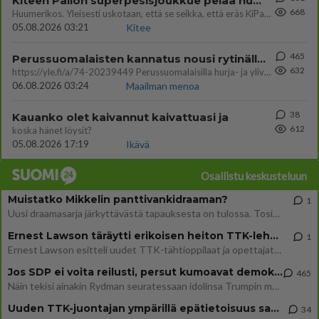
Kiteen Pallon superpesisjoukkue pelaa huumeiden vaikutuksen alaisena
668
Huumerikos. Yleisesti uskotaan, että se seikka, että eräs KiPan pelaaja kärähtää huumeista, on vain jäävuoren huippu. M
05.08.2026 03:21
Kitee
465
Perussuomalaisten kannatus nousi rytinällä Ylen tänään julkaisemassa tuoreimmassa gallup-kyselyssä.
632
https://yle.fi/a/74-20239449 Perussuomalaisilla hurja- ja ylivoimaisesti suurin nousu tässä uudessa Ylen gallupissa. Kyl
06.08.2026 03:24
Maailman menoa
38
Kauanko olet kaivannut kaivattuasi ja
612
koska hänet löysit?
05.08.2026 17:19
Ikävä
Osallistu keskusteluun
Muistatko Mikkelin panttivankidraaman?
1
Uusi draamasarja järkyttävästä tapauksesta on tulossa. Tositapahtumiin perustuva sarja ammentaa vuoden 1986 Mikkelin pan
Ernest Lawson täräytti erikoisen heiton TTK-lehdistötilaisuudessa: " Onko tässä tarkoituksena...?"
1
Ernest Lawson esitteli uudet TTK-tähtioppilaat ja opettajat torstaina 6.8. lehdistölle. Tulevalla kaudella on yksi hausk
Jos SDP ei voita reilusti, persut kumoavat demokratian Suomesta
465
Näin tekisi ainakin Rydman seuratessaan idolinsa Trumpin mallia https://www.is.fi/politiikka/art-2000012187244.html
Uuden TTK-juontajan ympärillä epätietoisuus sakenee - Nyt MTV hämmentää soppaa
34