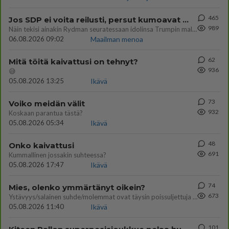
465
Jos SDP ei voita reilusti, persut kumoavat demokratian Suomesta
989
Näin tekisi ainakin Rydman seuratessaan idolinsa Trumpin mallia https://www.is.fi/politiikka/art-2000012187244.html
06.08.2026 09:02
Maailman menoa
62
Mitä töitä kaivattusi on tehnyt?
936
😅
05.08.2026 13:25
Ikävä
73
Voiko meidän välit
932
Koskaan parantua tästä?
05.08.2026 05:34
Ikävä
48
Onko kaivattusi
691
Kummallinen jossakin suhteessa?
05.08.2026 17:47
Ikävä
74
Mies, olenko ymmärtänyt oikein?
673
Ystävyys/salainen suhde/molemmat ovat täysin poissuljettuja asioita? Nainen
05.08.2026 11:40
Ikävä
101