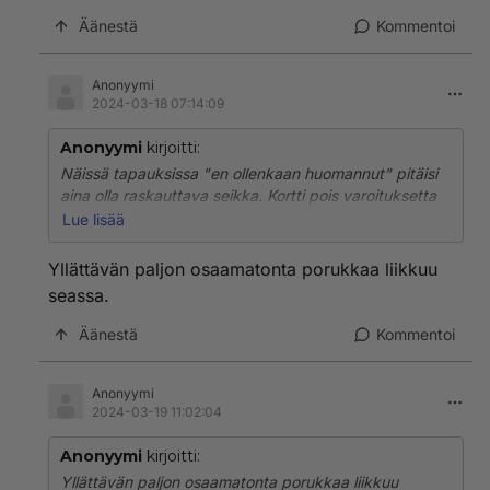
Äänestä
Kommentoi
Anonyymi
2024-03-18 07:14:09
Anonyymi
kirjoitti:
Näissä tapauksissa "en ollenkaan huomannut" pitäisi
aina olla raskauttava seikka. Kortti pois varoituksetta
aina kun et huomaa autoillessasi vaarantavasi jalan tai
Lue lisää
pyörällä kulkevien turvallisuutta. Tahallisesta
vaarantamisesta voisi riittää kunnon rapsut, silloin
Yllättävän paljon osaamatonta porukkaa liikkuu
tilanne kuitenkin saattoi olla hallinnassa.
seassa.
Äänestä
Kommentoi
Anonyymi
2024-03-19 11:02:04
Anonyymi
kirjoitti:
Yllättävän paljon osaamatonta porukkaa liikkuu