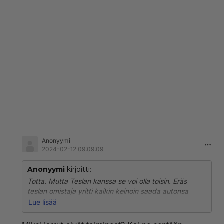
Anonyymi
2024-02-12 09:09:09
Anonyymi
kirjoitti:
Totta. Mutta Teslan kanssa se voi olla toisin. Eräs
teslan omistaja yritti kaikin keinoin saada autonsa
pysähtymään ja lopulta soitti poliisit paikalle. Edes
Lue lisää
auton virran katkaiseminen ei pysäyttänyt menopelia,
vaan poliisi kiilasi auton tieltä.