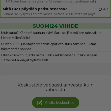
TTK tulee taas tänä syksynä. Ohjelman uudet tähtioppilaat julkistetaan torstaina 6. elokuuta klo 14 alkavassa lehdistö
Mitä tuot pöytään parisuhteessa?
448
Siinäpä se kysymys on otsikossa. Mitäpä siis tuot/toisit pöytään parisuhteessa? Oletko mies vai nainen? Koetko sen mitä
SUOMI24 VIIHDE
Muistatko? Kädestä suuhun elävä Satu sai jättimäisen rahasalkun
Henry-miljonääriltä
Uuden TTK-juontajan ympärillä epätietoisuus sakenee - Tämä
hämmentää soppaa
Olisitko uskonut, että nämä julkkikset lähtevät suosikkisarjaan?
Petolliset alkaa jättiyllätyksellä
Keskustele vapaasti aiheesta kuin
aiheesta
Aloita keskustelu