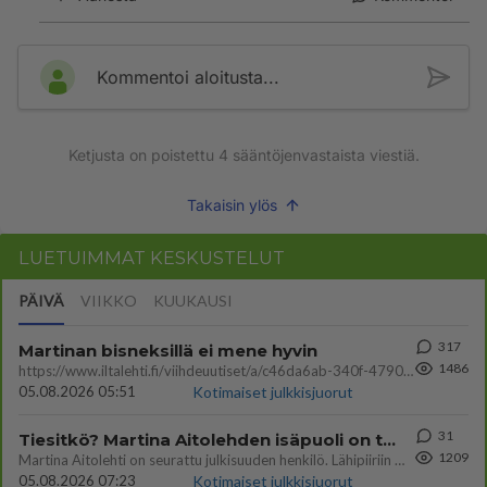
Kommentoi aloitusta...
Ketjusta on poistettu
4
sääntöjenvastaista viestiä.
Takaisin ylös
LUETUIMMAT KESKUSTELUT
PÄIVÄ
VIIKKO
KUUKAUSI
317
Martinan bisneksillä ei mene hyvin
1486
https://www.iltalehti.fi/viihdeuutiset/a/c46da6ab-340f-4790-aaa7-0865eed2336 Yrityksen konkurssihakemus on tullut kärä
05.08.2026 05:51
Kotimaiset julkkisjuorut
31
Tiesitkö? Martina Aitolehden isäpuoli on tämä suosittu laulaja
1209
Martina Aitolehti on seurattu julkisuuden henkilö. Lähipiiriin mahtuu muitakin tunnettuja henkilöitä. Tiesitkö, että Ma
05.08.2026 07:23
Kotimaiset julkkisjuorut