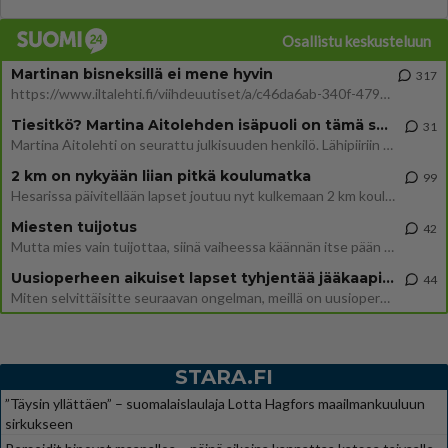
Osallistu keskusteluun
Martinan bisneksillä ei mene hyvin
317
https://www.iltalehti.fi/viihdeuutiset/a/c46da6ab-340f-4790-aaa7-0865eed2336 Yrityksen konkurssihakemus on tullut kärä
Tiesitkö? Martina Aitolehden isäpuoli on tämä suosittu laulaja
31
Martina Aitolehti on seurattu julkisuuden henkilö. Lähipiiriin mahtuu muitakin tunnettuja henkilöitä. Tiesitkö, että Ma
2 km on nykyään liian pitkä koulumatka
99
Hesarissa päivitellään lapset joutuu nyt kulkemaan 2 km kouluun jösses. Ruostefillarilla tuo matka menee vaikka miten äk
Miesten tuijotus
42
Mutta mies vain tuijottaa, siinä vaiheessa käännän itse pään pois. Mikä juttu? Yleensä jos joku tuijottaa tai katsoo, hä
Uusioperheen aikuiset lapset tyhjentää jääkaapin käydessään
44
Miten selvittäisitte seuraavan ongelman, meillä on uusioperhe, minulla teini-ikäiset lapset ja puolisolla aikuiset, jotk
STARA.FI
”Täysin yllättäen” – suomalaislaulaja Lotta Hagfors maailmankuuluun
sirkukseen