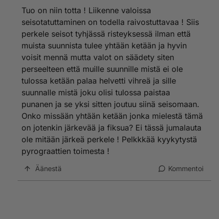
Tuo on niin totta ! Liikenne valoissa
seisotatuttaminen on todella raivostuttavaa ! Siis
perkele seisot tyhjässä risteyksessä ilman että
muista suunnista tulee yhtään ketään ja hyvin
voisit mennä mutta valot on säädety siten
perseelteen että muille suunnille mistä ei ole
tulossa ketään palaa helvetti vihreä ja sille
suunnalle mistä joku olisi tulossa paistaa
punanen ja se yksi sitten joutuu siinä seisomaan.
Onko missään yhtään ketään jonka mielestä tämä
on jotenkin järkevää ja fiksua? Ei tässä jumalauta
ole mitään järkeä perkele ! Pelkkkää kyykytystä
pyrograattien toimesta !
Äänestä
Kommentoi