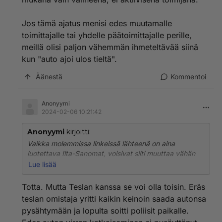
Jos tämä ajatus menisi edes muutamalle
toimittajalle tai yhdelle päätoimittajalle perille,
meillä olisi paljon vähemmän ihmeteltävää siinä
kun "auto ajoi ulos tieltä".
Äänestä
Kommentoi
Anonyymi
2024-02-06 10:21:42
Anonyymi
kirjoitti:
Vaikka molemmissa linkeissä lähteenä on aina
luotettava Ilta-Sanomat, voisivat silti muuttaa vähän
uutisointinsa kirjoitusasua.
Lue lisää
Molemmissa jutuissa "auto ajoi" ja teki sitä-sun-tätä
Totta. Mutta Teslan kanssa se voi olla toisin. Eräs
liiketeessä. Ei näin. Kuljettaja ajaa ja tekee päätökset
teslan omistaja yritti kaikin keinoin saada autonsa
auton käytöstä eri tavoilla. Auto on mukana vain
pysähtymään ja lopulta soitti poliisit paikalle.
välineenä, ei aktiivisena toimijana.