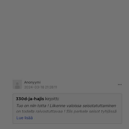
Anonyymi
2024-03-18 21:28:11
330d-ja-hajis
kirjoitti:
Tuo on niin totta ! Liikenne valoissa seisotatuttaminen
on todella raivostuttavaa ! Siis perkele seisot tyhjässä
risteyksessä ilman että muista suunnista tulee yhtään
Lue lisää
ketään ja hyvin voisit mennä mutta valot on säädety
siten perseelteen että muille suunnille mistä ei ole