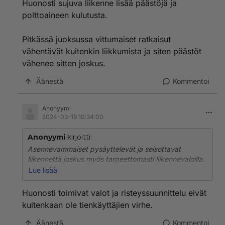
Huonosti sujuva liikenne lisää päästöjä ja
tulossa ketään palaa helvetti vihreä ja sille suunnalle
polttoaineen kulutusta.
mistä joku olisi tulossa paistaa punanen ja se yksi
sitten joutuu siinä seisomaan. Onko missään yhtään
Pitkässä juoksussa vittumaiset ratkaisut
ketään jonka mielestä tämä on jotenkin järkevää ja
fiksua? Ei tässä jumalauta ole mitään järkeä perkele !
vähentävät kuitenkin liikkumista ja siten päästöt
Pelkkkää kyykytystä pyrograattien toimesta !
vähenee sitten joskus.
Äänestä
Kommentoi
Anonyymi
2024-03-19 10:34:00
Anonyymi
kirjoitti:
Asennevammaiset pysäyttelevät ja seisottavat
liikennettä joskus myös tarpeettomasti liikennevaloilla.
Monesta toimivasta risteyksestä on tehty huonosti
Lue lisää
toimivia, kun valot on uusittu.
Huonosti toimivat valot ja risteyssuunnittelu eivät
kuitenkaan ole tienkäyttäjien virhe.
Äänestä
Kommentoi