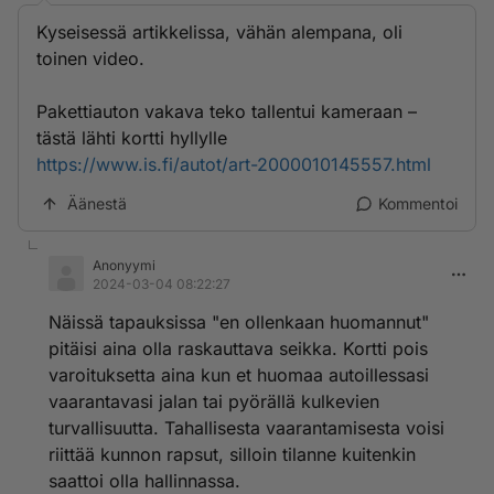
Kyseisessä artikkelissa, vähän alempana, oli
toinen video.
Pakettiauton vakava teko tallentui kameraan –
tästä lähti kortti hyllylle
https://www.is.fi/autot/art-2000010145557.html
Äänestä
Kommentoi
Anonyymi
2024-03-04 08:22:27
Näissä tapauksissa "en ollenkaan huomannut"
pitäisi aina olla raskauttava seikka. Kortti pois
varoituksetta aina kun et huomaa autoillessasi
vaarantavasi jalan tai pyörällä kulkevien
turvallisuutta. Tahallisesta vaarantamisesta voisi
riittää kunnon rapsut, silloin tilanne kuitenkin
saattoi olla hallinnassa.