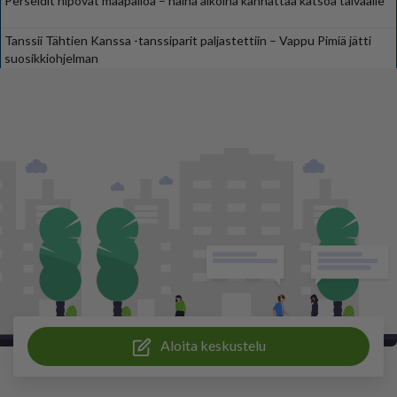
Perseidit hipovat maapalloa – näinä aikoina kannattaa katsoa taivaalle
Tanssii Tähtien Kanssa -tanssiparit paljastettiin – Vappu Pimiä jätti
suosikkiohjelman
Aloita keskustelu