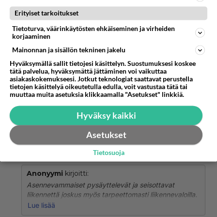
Erityiset tarkoitukset
Anonyymi
kirjoitti:
Tietoturva, väärinkäytösten ehkäiseminen ja virheiden
Asennevammaiset rikkovat tahallaan liikennesääntöjä.
korjaaminen
Mainonnan ja sisällön tekninen jakelu
Asennevammaiset pysäyttelevät ja seisottavat
Hyväksymällä sallit tietojesi käsittelyn. Suostumuksesi koskee
liikennettä joskus myös tarpeettomasti
tätä palvelua, hyväksymättä jättäminen voi vaikuttaa
liikennevaloilla.
asiakaskokemukseesi. Jotkut teknologiat saattavat perustella
tietojen käsittelyä oikeutetulla edulla, voit vastustaa tätä tai
Monesta toimivasta risteyksestä on tehty
muuttaa muita asetuksia klikkaamalla "Asetukset" linkkiä.
huonosti toimivia, kun valot on uusittu.
Hyväksy kaikki
Äänestä
Kommentoi
Asetukset
330d-ja-hajis
Tietosuoja
2024-03-18 18:23:33
Anonyymi
kirjoitti:
Asennevammaiset pysäyttelevät ja seisottavat
liikennettä joskus myös tarpeettomasti liikennevaloilla.
Monesta toimivasta risteyksestä on tehty huonosti
Lue lisää
toimivia, kun valot on uusittu.