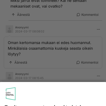
Miksi jarrut eivät toimineet? Kai ne sentään
mekaaniset ovat, vai ovatko?
Äänestä
Kommentoi
Anonyymi
2024-03-17 08:08:02
Oman kertomansa mukaan ei edes huomannut.
Minkälaisia osaamattomia kuskeja seasta oikein
löytyy?
Äänestä
Kommentoi
Anonyymi
2024-03-17 08:15:45
Vanhoilla vihreillä on pitkä viive ei mitään vaaraa
näillä nopeuksilla!👮
Äänestä
Kommentoi