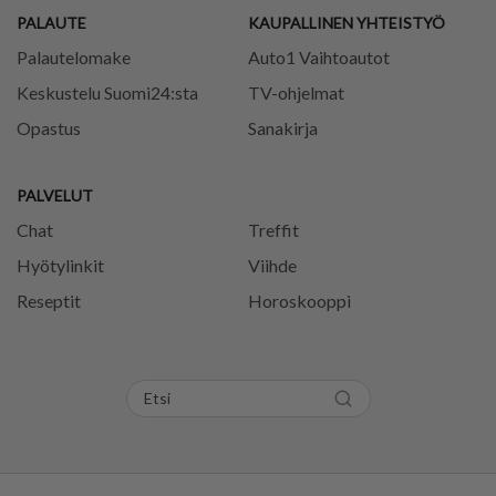
PALAUTE
KAUPALLINEN YHTEISTYÖ
Palautelomake
Auto1 Vaihtoautot
Keskustelu Suomi24:sta
TV-ohjelmat
Opastus
Sanakirja
PALVELUT
Chat
Treffit
Hyötylinkit
Viihde
Reseptit
Horoskooppi