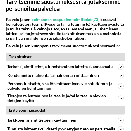
Tarvitsemme suostumuksesi tarjotaksemme
personoitua palvelua
Anonyymi
2024-03-17 12:24:25
Palvelu ja sen
kolmannen osapuolen toimittajat (73)
keräävät
henkilötietoja (esim. IP-osoite tai laitetunniste) käyttäen evästeitä
ja muita teknisiä keinoja tietojen tallentamiseen ja lukemiseen
Ei ollut vaaratilannetta.
laitteellasi tarjotakseen sinulle tarkoituksenmukaisia mainoksia
Olisi pitänyt varmistaa, ettei poliisi näe.
ja parhaan mahdollisen asiakaskokemuksen.
Palvelu ja sen kumppanit tarvitsevat suostumuksesi seuraaviin:
Pysähtely lisää kulutusta ja päästöjä.
Tarkoitukset
Äänestä
Kommentoi
Tarkat sijaintitiedot ja tunnistaminen laitetta skannaamalla
Kohdennettu mainonta ja mainonnan mittaaminen
Anonyymi
2024-03-17 16:57:44
Personoitu sisältö, sisällön mittaaminen, yleisötutkimus ja
palvelujen kehittäminen
Asennevammaiset rikkovat tahallaan
Tietojen tallentaminen laitteelle ja/tai laitteella olevien
liikennesääntöjä.
tietojen käyttö
Erityisominaisuudet
Äänestä
Kommentoi
Tarkkojen sijaintitietojen käyttäminen
Anonyymi
Tunnista laitteet aktiivisesti pyydettyjen tietojen perusteella
2024-03-18 18:12:15