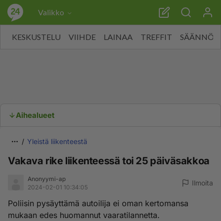
Valikko
KESKUSTELU
VIIHDE
LAINAA
TREFFIT
SÄÄNNÖT
Aihealueet
Yleistä liikenteestä
Vakava rike liikenteessä toi 25 päiväsakkoa
Anonyymi-ap
Ilmoita
2024-02-01 10:34:05
Poliisin pysäyttämä autoilija ei oman kertomansa
mukaan edes huomannut vaaratilannetta.