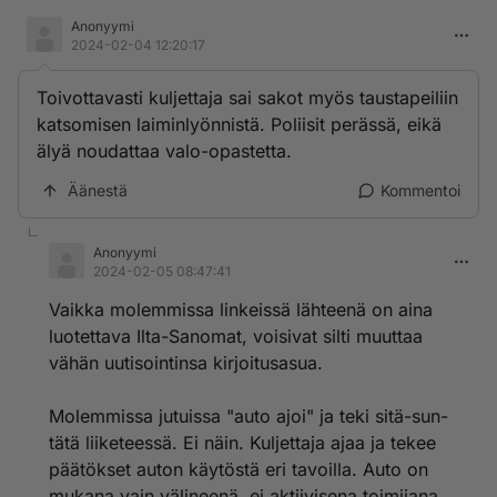
Anonyymi
2024-02-04 12:20:17
Toivottavasti kuljettaja sai sakot myös taustapeiliin
katsomisen laiminlyönnistä. Poliisit perässä, eikä
älyä noudattaa valo-opastetta.
Äänestä
Kommentoi
Anonyymi
2024-02-05 08:47:41
Vaikka molemmissa linkeissä lähteenä on aina
luotettava Ilta-Sanomat, voisivat silti muuttaa
vähän uutisointinsa kirjoitusasua.
Molemmissa jutuissa "auto ajoi" ja teki sitä-sun-
tätä liiketeessä. Ei näin. Kuljettaja ajaa ja tekee
päätökset auton käytöstä eri tavoilla. Auto on
mukana vain välineenä, ei aktiivisena toimijana.