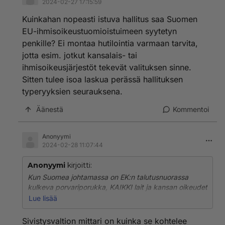
2024-02-27 17:15:59
Kuinkahan nopeasti istuva hallitus saa Suomen
EU-ihmisoikeustuomioistuimeen syytetyn
penkille? Ei montaa hutilointia varmaan tarvita,
jotta esim. jotkut kansalais- tai
ihmisoikeusjärjestöt tekevät valituksen sinne.
Sitten tulee isoa laskua perässä hallituksen
typeryyksien seurauksena.
Äänestä
Kommentoi
Anonyymi
2024-02-28 11:07:44
Anonyymi
kirjoitti:
Kun Suomea johtamassa on EK:n talutusnuorassa
kulkeva porvariporukka, KAIKKI lait ja kansan oikeudet
ovat uhrattavissa.
Lue lisää
Hallitus vain tuo laki toisensa jälkeen kansaan kansaan
Sivistysvaltion mittari on kuinka se kohtelee