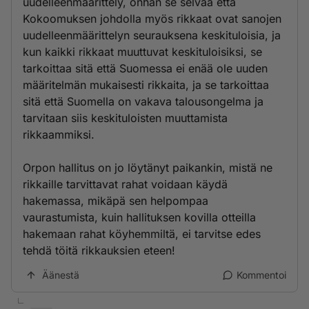
uudelleenmäärittely, onhan se selvää että
Kokoomuksen johdolla myös rikkaat ovat sanojen
uudelleenmäärittelyn seurauksena keskituloisia, ja
kun kaikki rikkaat muuttuvat keskituloisiksi, se
tarkoittaa sitä että Suomessa ei enää ole uuden
määritelmän mukaisesti rikkaita, ja se tarkoittaa
sitä että Suomella on vakava talousongelma ja
tarvitaan siis keskituloisten muuttamista
rikkaammiksi.
Orpon hallitus on jo löytänyt paikankin, mistä ne
rikkaille tarvittavat rahat voidaan käydä
hakemassa, mikäpä sen helpompaa
vaurastumista, kuin hallituksen kovilla otteilla
hakemaan rahat köyhemmiltä, ei tarvitse edes
tehdä töitä rikkauksien eteen!
Äänestä
Kommentoi