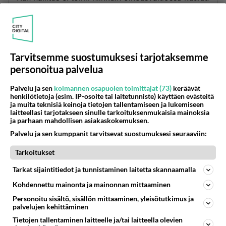
oikeuskansleri huomauttaa.
Hallitus on saanut palautetta korkealta taholta,
toimiensa valvojalta
Oikeuskansleri on antanut palautetta hallitukselle.
Tarvitsemme suostumuksesi tarjotaksemme
Myös työttömyysturvaa koskevien muutosten
personoitua palvelua
arviointi on jäänyt puutteelliseksi.
Lausuntoaika jäi liian lyhyeksi ilman asianmukaisia
Palvelu ja sen
kolmannen osapuolen toimittajat (73)
keräävät
perusteluja.
henkilötietoja (esim. IP-osoite tai laitetunniste) käyttäen evästeitä
ja muita teknisiä keinoja tietojen tallentamiseen ja lukemiseen
Perus- ja ihmisoikeudet on tutkittava paremmin.
laitteellasi tarjotakseen sinulle tarkoituksenmukaisia mainoksia
https://yle.fi/a/74-20070673
ja parhaan mahdollisen asiakaskokemuksen.
Palvelu ja sen kumppanit tarvitsevat suostumuksesi seuraaviin:
Äänestä
Kommentoi
Tarkoitukset
Tarkat sijaintitiedot ja tunnistaminen laitetta skannaamalla
Kohdennettu mainonta ja mainonnan mittaaminen
Personoitu sisältö, sisällön mittaaminen, yleisötutkimus ja
palvelujen kehittäminen
Tietojen tallentaminen laitteelle ja/tai laitteella olevien