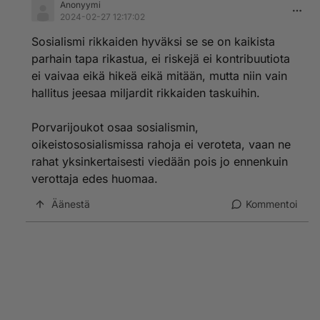
Anonyymi
2024-02-27 12:17:02
Sosialismi rikkaiden hyväksi se se on kaikista
parhain tapa rikastua, ei riskejä ei kontribuutiota
ei vaivaa eikä hikeä eikä mitään, mutta niin vain
hallitus jeesaa miljardit rikkaiden taskuihin.
Porvarijoukot osaa sosialismin,
oikeistososialismissa rahoja ei veroteta, vaan ne
rahat yksinkertaisesti viedään pois jo ennenkuin
verottaja edes huomaa.
Äänestä
Kommentoi