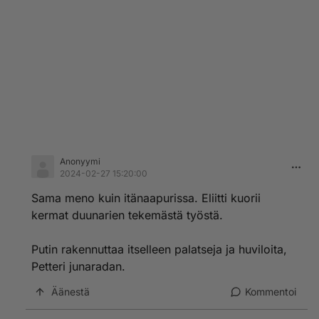
Anonyymi
2024-02-27 15:20:00
Sama meno kuin itänaapurissa. Eliitti kuorii
kermat duunarien tekemästä työstä.
Putin rakennuttaa itselleen palatseja ja huviloita,
Petteri junaradan.
Äänestä
Kommentoi