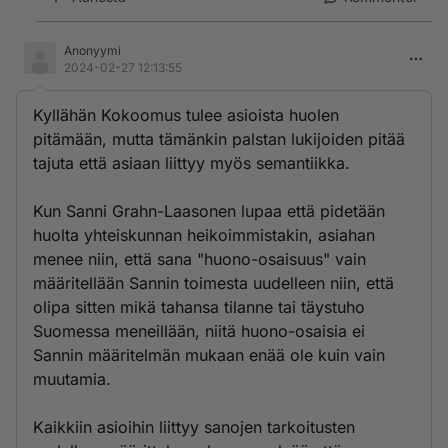
Anonyymi
2024-02-27 12:13:55
Kyllähän Kokoomus tulee asioista huolen
pitämään, mutta tämänkin palstan lukijoiden pitää
tajuta että asiaan liittyy myös semantiikka.
Kun Sanni Grahn-Laasonen lupaa että pidetään
huolta yhteiskunnan heikoimmistakin, asiahan
menee niin, että sana "huono-osaisuus" vain
määritellään Sannin toimesta uudelleen niin, että
olipa sitten mikä tahansa tilanne tai täystuho
Suomessa meneillään, niitä huono-osaisia ei
Sannin määritelmän mukaan enää ole kuin vain
muutamia.
Kaikkiin asioihin liittyy sanojen tarkoitusten