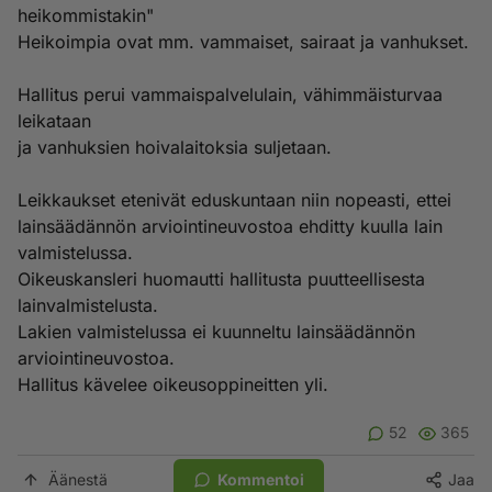
heikommistakin"
Heikoimpia ovat mm. vammaiset, sairaat ja vanhukset.
Hallitus perui vammaispalvelulain, vähimmäisturvaa
leikataan
ja vanhuksien hoivalaitoksia suljetaan.
Leikkaukset etenivät eduskuntaan niin nopeasti, ettei
lainsäädännön arviointineuvostoa ehditty kuulla lain
valmistelussa.
Oikeuskansleri huomautti hallitusta puutteellisesta
lainvalmistelusta.
Lakien valmistelussa ei kuunneltu lainsäädännön
arviointineuvostoa.
Hallitus kävelee oikeusoppineitten yli.
52
365
Äänestä
Kommentoi
Jaa