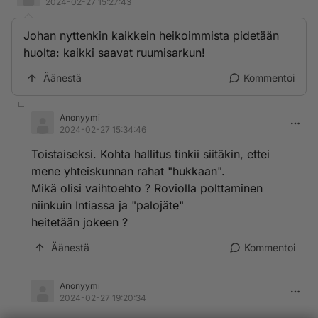
2024-02-27 15:27:43
Johan nyttenkin kaikkein heikoimmista pidetään
huolta: kaikki saavat ruumisarkun!
Äänestä
Kommentoi
Anonyymi
2024-02-27 15:34:46
Toistaiseksi. Kohta hallitus tinkii siitäkin, ettei
mene yhteiskunnan rahat "hukkaan".
Mikä olisi vaihtoehto ? Roviolla polttaminen
niinkuin Intiassa ja "palojäte"
heitetään jokeen ?
Äänestä
Kommentoi
Anonyymi
2024-02-27 19:20:34