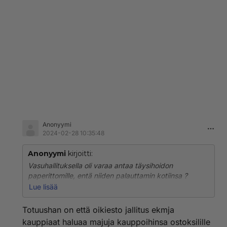
Anonyymi
2024-02-28 10:35:48
Anonyymi
kirjoitti:
Vasuhallituksella oli varaa antaa täysihoidon
paperittomille, entä niiden palauttamin kotiinsa ?
https://stm.fi/paperittomien-terveydenhuolto
Lue lisää
Totuushan on että oikiesto jallitus ekmja
kauppiaat haluaa majuja kauppoihinsa ostoksilille