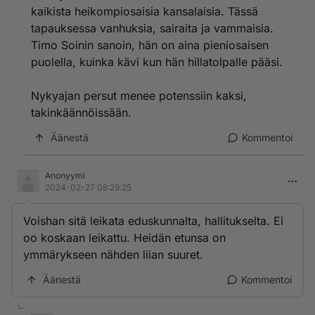
kohdistuvia rankaisutoimia jos eivät suostu tekemään
kaikista heikompiosaisia kansalaisia. Tässä
niinkuin hallitus haluaa, VAIKKA nuo päätökset EIVÄT
tapauksessa vanhuksia, sairaita ja vammaisia.
ole hallitukselle kuuluva asia lainkaan, vaan monet
Timo Soinin sanoin, hän on aina pieniosaisen
niistä päätöksistä ovat nimenomaan kansalaisten
100% päätösvallassa olevia asioita.
puolella, kuinka kävi kun hän hillatolpalle pääsi.
Oikeuskanslerikin on vasta raapaissut pintaa,
Nykyajan persut menee potenssiin kaksi,
huomatessaan epäkohtia, koska Suomessa on jo nyt ja
takinkäännöissään.
ollut jo pitkään vuosikausia kaikenlaisia hallituksen
mielivaltaan perustuvia lainsäädäntöjä ja
Äänestä
Kommentoi
viranomaiskäytäntöjä, jotka ovat suoraan lainvastaista
toimintaa kun etenkin Suomen kansainvälisiä
sopimuksia tarkastellaan, toki myös perustuslain
Anonyymi
tarkoitukset selviää siinä samassa yhteydessä.
2024-02-27 08:29:25
Suomalaisia käytännössä ryöstetään käyttäen siihen
Voishan sitä leikata eduskunnalta, hallitukselta. Ei
välineenä porvarijoukkojen käytössä olevaa
oo koskaan leikattu. Heidän etunsa on
valtiovaltaa, valtiolla ei kuitenkaan ole mitään oikeutta
ymmärykseen nähden liian suuret.
käyttää valtiovaltaa VÄÄRIIN tarkoituksiin.
Äänestä
Kommentoi
Vääriä tarkoituksia ovat esim. sellaiset tarkoitukset
että laissahan nimenomaan pyritään varmistamaan
kansalaisen oikeusturva ja taloudellinen asema, niin