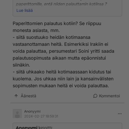
paperittomille, entä niiden palauttamin kotiinsa ?
https://stm.fi/paperittomien-terveydenhuolto
Lue lisää
Paperittomien palautus kotiin? Se riippuu
monesta asiasta, mm.
- siitä suostuuko heidän kotimaansa
vastaanottamaan heitä. Esimerkiksi Irakiin ei
voida palauttaa, persumestari Soini yritti saada
palautusopimusta aikaan mutta epäonnistui
siinäkin.
- siitä uhkaako heitä kotimaassaan kidutus tai
kuolema. Jos uhkaa niin lain ja kansainvälisten
sopimusten mukaan heitä ei voida palauttaa.
Äänestä
Kommentoi
Anonyymi
2024-02-27 18:59:31
Anonyymi
kirjoitti: