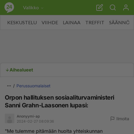
Valikko
KESKUSTELU
VIIHDE
LAINAA
TREFFIT
SÄÄNNÖT
Aihealueet
Perussuomalaiset
Orpon hallituksen sosiaaliturvaministeri
Sanni Grahn-Laasonen lupasi:
Anonyymi-ap
Ilmoita
2024-02-27 08:09:36
"Me tulemme pitämään huolta yhteiskunnan