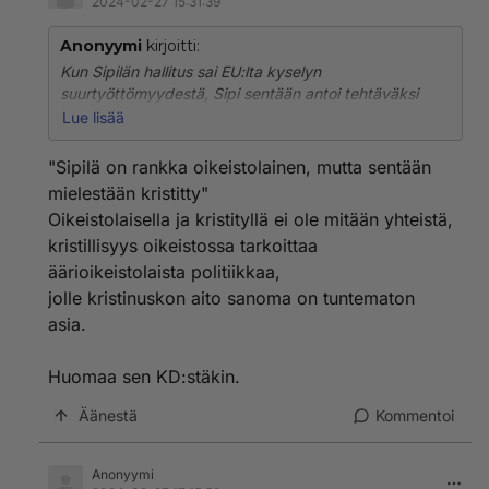
2024-02-27 15:31:39
Anonyymi
kirjoitti:
Kun Sipilän hallitus sai EU:lta kyselyn
suurtyöttömyydestä, Sipi sentään antoi tehtäväksi
päästää ikääntyneet työkyvyttömät kortistosta
Lue lisää
työkyvyttömyyseläkkeelle.
"Sipilä on rankka oikeistolainen, mutta sentään
Sipilä on rankka oikeistolainen, mutta sentään
mielestään kristitty"
mielestään kristitty, mikä saattoi hieman suitsia häntä
Oikeistolaisella ja kristityllä ei ole mitään yhteistä,
moraalittomilta ratkaisuilta. EK-orpopurreja ei estele
kristillisyys oikeistossa tarkoittaa
mikään.
äärioikeistolaista politiikkaa,
jolle kristinuskon aito sanoma on tuntematon
asia.
Huomaa sen KD:stäkin.
Äänestä
Kommentoi
Anonyymi