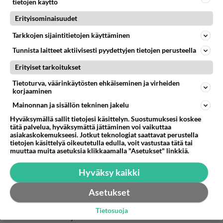
tietojen käyttö
Erityisominaisuudet
Tarkkojen sijaintitietojen käyttäminen
Tunnista laitteet aktiivisesti pyydettyjen tietojen perusteella
Erityiset tarkoitukset
Tietoturva, väärinkäytösten ehkäiseminen ja virheiden
korjaaminen
Mainonnan ja sisällön tekninen jakelu
Anonyymi
2024-02-27 08:26:25
Hyväksymällä sallit tietojesi käsittelyn. Suostumuksesi koskee
tätä palvelua, hyväksymättä jättäminen voi vaikuttaa
Kokoomusmulkut oikeaan vastuuseen
asiakaskokemukseesi. Jotkut teknologiat saattavat perustella
tietojen käsittelyä oikeutetulla edulla, voit vastustaa tätä tai
tekosistaan.
muuttaa muita asetuksia klikkaamalla "Asetukset" linkkiä.
Äänestä
Kommentoi
Hyväksy kaikki
Asetukset
Anonyymi
2024-02-27 14:38:46
Tietosuoja
Kun Suomea johtamassa on EK:n talutusnuorassa