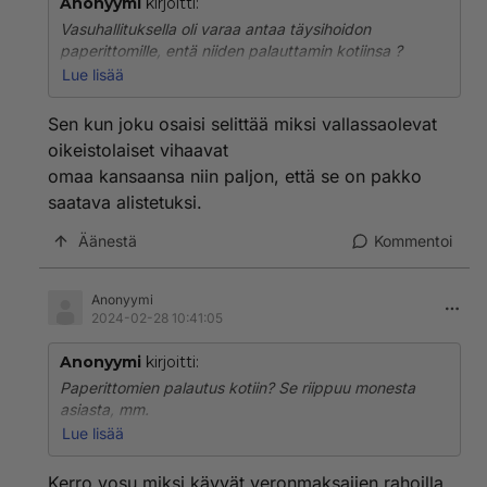
Anonyymi
kirjoitti:
Vasuhallituksella oli varaa antaa täysihoidon
paperittomille, entä niiden palauttamin kotiinsa ?
https://stm.fi/paperittomien-terveydenhuolto
Lue lisää
Sen kun joku osaisi selittää miksi vallassaolevat
oikeistolaiset vihaavat
omaa kansaansa niin paljon, että se on pakko
saatava alistetuksi.
Äänestä
Kommentoi
Anonyymi
2024-02-28 10:41:05
Anonyymi
kirjoitti:
Paperittomien palautus kotiin? Se riippuu monesta
asiasta, mm.
- siitä suostuuko heidän kotimaansa vastaanottamaan
Lue lisää
heitä. Esimerkiksi Irakiin ei voida palauttaa,
persumestari Soini yritti saada palautusopimusta
Kerro vosu miksi käyvät veronmaksajien rahoilla