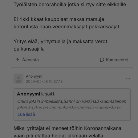
Työläisten berorahoilla jotka siirtyy sitte eikkaille
Ei rikki kkaat kauppiaat maksa mamuje
kotoutusta baan veeonmaksajat pakkansaajat
Yritys elää, yritystuella ja maksatta verot
palkansaajilla
Äänestä
Kommentoi
Anonyymi
2024-02-28 10:37:13
Anonyymi
kirjoitti:
Onko jotain ihmeellistä,Sanni on varsinais-suomalainen
joten käytös on sen mukaista,varsinais-suomesta ei
tule muuta kuin tyyppejä joiden ajatus maailma on
Lue lisää
hyvin suppea minä,minä,minä ja vielä kerran minä.
Miksi yrittäjät ei meneet töihin Koronannaikana
vaan piti elättää heidät ulkmaan velalla