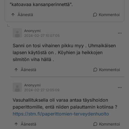
"katoavaa kansanperinnettä".
Äänestä
Kommentoi
Anonyymi
2024-02-27 10:07:05
Sanni on tosi vihainen pikku myy . Uhmaikäisen
lapsen käytöstä on . Köyhien ja heikkojen
silmitön viha hällä .
Äänestä
Kommentoi
Anonyymi
2024-02-27 12:05:09
Vasuhallituksella oli varaa antaa täysihoidon
paperittomille, entä niiden palauttamin kotiinsa ?
https://stm.fi/paperittomien-terveydenhuolto
Äänestä
Kommentoi