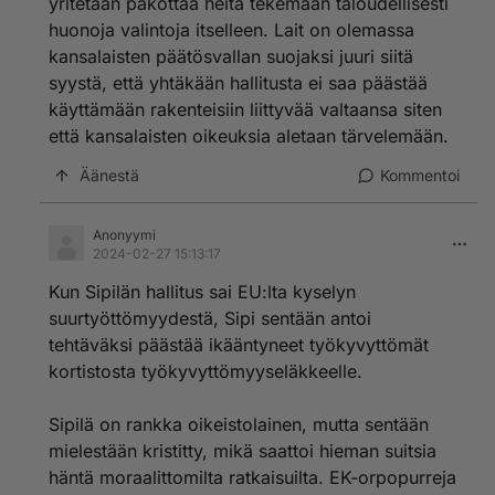
yritetään pakottaa heitä tekemään taloudellisesti
huonoja valintoja itselleen. Lait on olemassa
kansalaisten päätösvallan suojaksi juuri siitä
syystä, että yhtäkään hallitusta ei saa päästää
käyttämään rakenteisiin liittyvää valtaansa siten
että kansalaisten oikeuksia aletaan tärvelemään.
Äänestä
Kommentoi
Anonyymi
2024-02-27 15:13:17
Kun Sipilän hallitus sai EU:lta kyselyn
suurtyöttömyydestä, Sipi sentään antoi
tehtäväksi päästää ikääntyneet työkyvyttömät
kortistosta työkyvyttömyyseläkkeelle.
Sipilä on rankka oikeistolainen, mutta sentään
mielestään kristitty, mikä saattoi hieman suitsia
häntä moraalittomilta ratkaisuilta. EK-orpopurreja