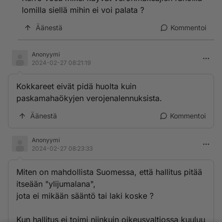
aikaan mutta epäonnistui siinäkin.
lomilla siellä mihin ei voi palata ?
- siitä uhkaako heitä kotimaassaan kidutus tai
kuolema. Jos uhkaa niin lain ja kansainvälisten
Äänestä
Kommentoi
sopimusten mukaan heitä ei voida palauttaa.
Anonyymi
2024-02-27 08:21:19
Kokkareet eivät pidä huolta kuin
paskamahaökyjen verojenalennuksista.
Äänestä
Kommentoi
Anonyymi
2024-02-27 08:23:33
Miten on mahdollista Suomessa, että hallitus pitää
itseään "ylijumalana",
jota ei mikään sääntö tai laki koske ?
Kun hallitus ei toimi niinkuin oikeusvaltiossa kuuluu