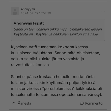
Anonyymi
2024-02-27 15:07:39
Anonyymi
kirjoitti:
Sanni on tosi vihainen pikku myy . Uhmaikäisen lapsen
käytöstä on . Köyhien ja heikkojen silmitön viha hällä .
Kyseinen tyttö tunnetaan kokoomuksessa
kuuliaisena työjuhtana. Sanoo mitä ohjeistetaan,
vaikka se olisi kuinka järjen vastaista ja
raivostuttaisi kansaa.
Sanni ei pääse koskaan huipulle, mutta häntä
tullaan jatkossakin käyttämään paljon tylsissä
ministeriviroissa "perustelemassa" leikkauksia eli
tunteilematta toistamassa opettelemansa värssyt.
Äänestä
Kommentoi