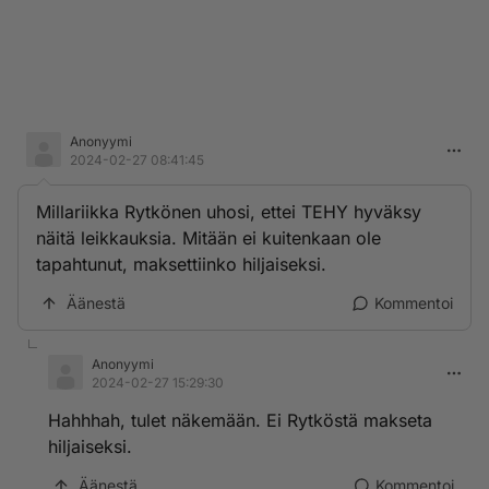
Anonyymi
2024-02-27 08:41:45
Millariikka Rytkönen uhosi, ettei TEHY hyväksy
näitä leikkauksia. Mitään ei kuitenkaan ole
tapahtunut, maksettiinko hiljaiseksi.
Äänestä
Kommentoi
Anonyymi
2024-02-27 15:29:30
Hahhhah, tulet näkemään. Ei Rytköstä makseta
hiljaiseksi.
Äänestä
Kommentoi