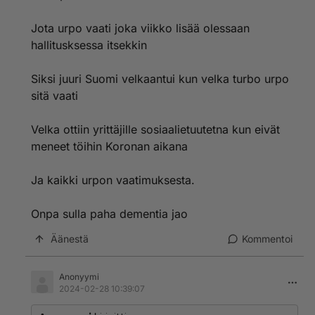
Jota urpo vaati joka viikko lisää olessaan
hallitusksessa itsekkin
Siksi juuri Suomi velkaantui kun velka turbo urpo
sitä vaati
Velka ottiin yrittäjille sosiaalietuutetna kun eivät
meneet töihin Koronan aikana
Ja kaikki urpon vaatimuksesta.
Onpa sulla paha dementia jao
Äänestä
Kommentoi
Anonyymi
2024-02-28 10:39:07