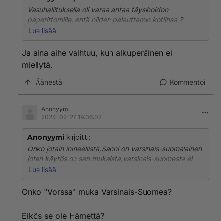
Vasuhallituksella oli varaa antaa täysihoidon
paperittomille, entä niiden palauttamin kotiinsa ?
https://stm.fi/paperittomien-terveydenhuolto
Lue lisää
Ja aina aihe vaihtuu, kun alkuperäinen ei
miellytä.
Äänestä
Kommentoi
Anonyymi
2024-02-27 19:06:02
Anonyymi
kirjoitti:
Onko jotain ihmeellistä,Sanni on varsinais-suomalainen
joten käytös on sen mukaista,varsinais-suomesta ei
tule muuta kuin tyyppejä joiden ajatus maailma on
Lue lisää
hyvin suppea minä,minä,minä ja vielä kerran minä.
Onko "Vorssa" muka Varsinais-Suomea?
Eikös se ole Hämettä?