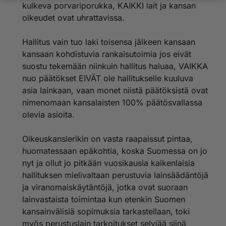
kulkeva porvariporukka, KAIKKI lait ja kansan
oikeudet ovat uhrattavissa.
Hallitus vain tuo laki toisensa jälkeen kansaan
kansaan kohdistuvia rankaisutoimia jos eivät
suostu tekemään niinkuin hallitus haluaa, VAIKKA
nuo päätökset EIVÄT ole hallitukselle kuuluva
asia lainkaan, vaan monet niistä päätöksistä ovat
nimenomaan kansalaisten 100% päätösvallassa
olevia asioita.
Oikeuskanslerikin on vasta raapaissut pintaa,
huomatessaan epäkohtia, koska Suomessa on jo
nyt ja ollut jo pitkään vuosikausia kaikenlaisia
hallituksen mielivaltaan perustuvia lainsäädäntöjä
ja viranomaiskäytäntöjä, jotka ovat suoraan
lainvastaista toimintaa kun etenkin Suomen
kansainvälisiä sopimuksia tarkastellaan, toki
myös perustuslain tarkoitukset selviää siinä