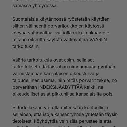
samassa yhteydessä.
Suomalaisia käytännössä ryöstetään käyttäen
siihen välineenä porvarijoukkojen käytössä
olevaa valtiovaltaa, valtiolla ei kuitenkaan ole
mitään oikeutta käyttää valtiovaltaa VÄÄRIIN
tarkoituksiin.
Vääriä tarkoituksia ovat esim. sellaiset
tarkoitukset että laissahan nimenomaan pyritään
varmistamaan kansalaisen oikeusturva ja
taloudellinen asema, niin mitäs porvarit tekee, no
porvarithan INDEKSIJÄÄDYTTÄÄ kaikki ne
oikeudelliset asiat pikkuhiljaa kansalaisilta pois.
Ei todellakaan voi olla mitenkään kohtuullista
sellainen, että isoja kansanryhmiä yritetään täysin
tietoisesti köyhdyttää vain sillä perusteella että