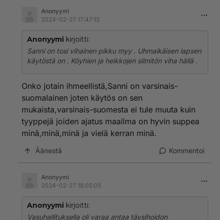
Anonyymi
2024-02-27 17:47:15
Anonyymi
kirjoitti:
Sanni on tosi vihainen pikku myy . Uhmaikäisen lapsen
käytöstä on . Köyhien ja heikkojen silmitön viha hällä .
Onko jotain ihmeellistä,Sanni on varsinais-
suomalainen joten käytös on sen
mukaista,varsinais-suomesta ei tule muuta kuin
tyyppejä joiden ajatus maailma on hyvin suppea
minä,minä,minä ja vielä kerran minä.
Äänestä
Kommentoi
Anonyymi
2024-02-27 18:05:05
Anonyymi
kirjoitti:
Vasuhallituksella oli varaa antaa täysihoidon