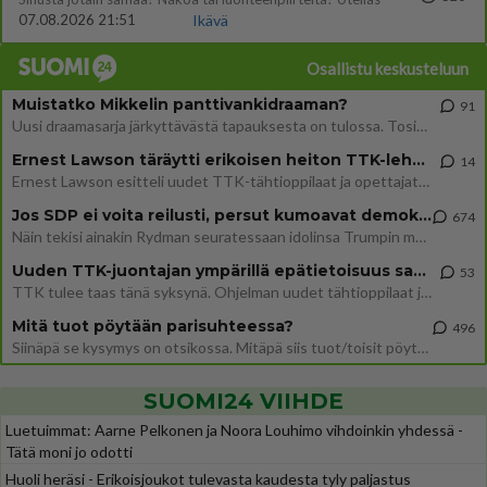
07.08.2026 21:51
Ikävä
Osallistu keskusteluun
Muistatko Mikkelin panttivankidraaman?
91
Uusi draamasarja järkyttävästä tapauksesta on tulossa. Tositapahtumiin perustuva sarja ammentaa vuoden 1986 Mikkelin pan
Ernest Lawson täräytti erikoisen heiton TTK-lehdistötilaisuudessa: " Onko tässä tarkoituksena...?"
14
Ernest Lawson esitteli uudet TTK-tähtioppilaat ja opettajat torstaina 6.8. lehdistölle. Tulevalla kaudella on yksi hausk
Jos SDP ei voita reilusti, persut kumoavat demokratian Suomesta
674
Näin tekisi ainakin Rydman seuratessaan idolinsa Trumpin mallia https://www.is.fi/politiikka/art-2000012187244.html
Uuden TTK-juontajan ympärillä epätietoisuus sakenee - Nyt MTV hämmentää soppaa
53
TTK tulee taas tänä syksynä. Ohjelman uudet tähtioppilaat julkistetaan torstaina 6. elokuuta klo 14 alkavassa lehdistö
Mitä tuot pöytään parisuhteessa?
496
Siinäpä se kysymys on otsikossa. Mitäpä siis tuot/toisit pöytään parisuhteessa? Oletko mies vai nainen? Koetko sen mitä
SUOMI24 VIIHDE
Luetuimmat: Aarne Pelkonen ja Noora Louhimo vihdoinkin yhdessä -
Tätä moni jo odotti
Huoli heräsi - Erikoisjoukot tulevasta kaudesta tyly paljastus