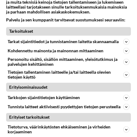
ja muita teknisiä keinoja tietojen tallentamiseen ja lukemiseen
laitteellasi tarjotakseen sinulle tarkoituksenmukaisia mainoksia
ja parhaan mahdollisen asiakaskokemuksen.
Anonyymi
2024-04-25 09:17:43
Palvelu ja sen kumppanit tarvitsevat suostumuksesi seuraaviin:
Tarkoitukset
😋😋😋😍😍😍😍😋😋😋
Tarkat sijaintitiedot ja tunnistaminen laitetta skannaamalla
😋 K­­­u­­­u­m­­­a­­t­ ­­­t­­y­­­t­ö­­­t­ ­­o­­­d­­­o­­­t­t­a­­­v­­­­­­a­­­t­ ­s­­i­­­n­u­­­a­ ->
https://us4.fun/
Kohdennettu mainonta ja mainonnan mittaaminen
kissgirl?18288536
Personoitu sisältö, sisällön mittaaminen, yleisötutkimus ja
palvelujen kehittäminen
🔞💋❤️💋❤️💋🔞💋❤️💋❤️💋🔞
Tietojen tallentaminen laitteelle ja/tai laitteella olevien
tietojen käyttö
Äänestä
Kommentoi
Erityisominaisuudet
Tarkkojen sijaintitietojen käyttäminen
Kommentoi aloitusta...
Tunnista laitteet aktiivisesti pyydettyjen tietojen perusteella
Erityiset tarkoitukset
Ketjusta on poistettu
3
sääntöjenvastaista viestiä.
Tietoturva, väärinkäytösten ehkäiseminen ja virheiden
korjaaminen