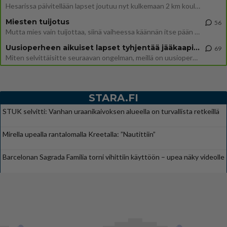
Hesarissa päivitellään lapset joutuu nyt kulkemaan 2 km kouluun jösses. Ruostefillarilla tuo matka menee vaikka miten äk
Miesten tuijotus
56
Mutta mies vain tuijottaa, siinä vaiheessa käännän itse pään pois. Mikä juttu? Yleensä jos joku tuijottaa tai katsoo, hä
Uusioperheen aikuiset lapset tyhjentää jääkaapin käydessään
69
Miten selvittäisitte seuraavan ongelman, meillä on uusioperhe, minulla teini-ikäiset lapset ja puolisolla aikuiset, jotk
STARA.FI
STUK selvitti: Vanhan uraanikaivoksen alueella on turvallista retkeillä
Mirella upealla rantalomalla Kreetalla: ”Nautittiin”
Barcelonan Sagrada Familia torni vihittiin käyttöön – upea näky videolle