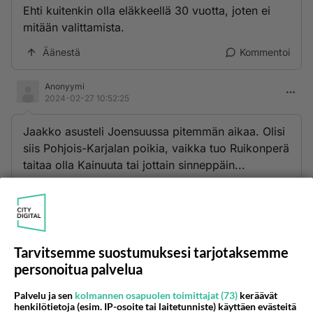
Ehti kuitenkin olla eläkkeellä 30 vuotta, joten ei
mitään valittamista.
Äänestä
Kommentoi
Anonyymi
2024-02-27 10:52:25
Jaakko asusteli Joensuussa pitemmän aikaa. Olisi
siis Pohjois-Karjalan poikia, vaikka tuo Ruikonperä
taitaa olla Kainuuta tai jottain sinneppäin...
Äänestä
Kommentoi
Anonyymi
2024-02-27 11:26:56
Tarvitsemme suostumuksesi tarjotaksemme
Joensuussa muuten asustaa aika urpoa sakkia...
personoitua palvelua
Varmaa tietoa!
Palvelu ja sen
kolmannen osapuolen toimittajat (73)
keräävät
Äänestä
Kommentoi
henkilötietoja (esim. IP-osoite tai laitetunniste) käyttäen evästeitä