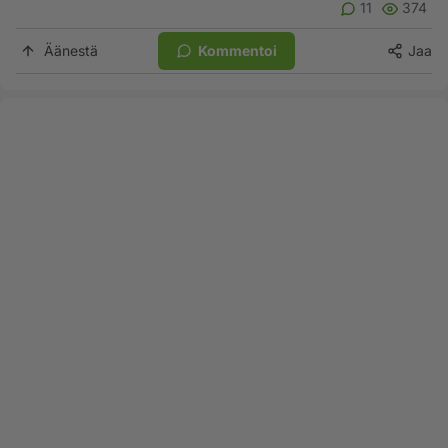
11
374
Äänestä
Kommentoi
Jaa