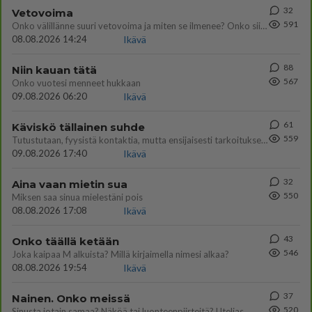
32
Vetovoima
591
Onko välillänne suuri vetovoima ja miten se ilmenee? Onko siitä haittaa?
08.08.2026 14:24
Ikävä
88
Niin kauan tätä
567
Onko vuotesi menneet hukkaan
09.08.2026 06:20
Ikävä
61
Käviskö tällainen suhde
559
Tutustutaan, fyysistä kontaktia, mutta ensijaisesti tarkoituksena ei ole aloittaa mitään virallista tai rikkoa mitään? E
09.08.2026 17:40
Ikävä
32
Aina vaan mietin sua
550
Miksen saa sinua mielestäni pois
08.08.2026 17:08
Ikävä
43
Onko täällä ketään
546
Joka kaipaa M alkuista? Millä kirjaimella nimesi alkaa?
08.08.2026 19:54
Ikävä
37
Nainen. Onko meissä
520
Sinusta jotain samaa? Näköä tai luonteenpiirteitä? Utelias