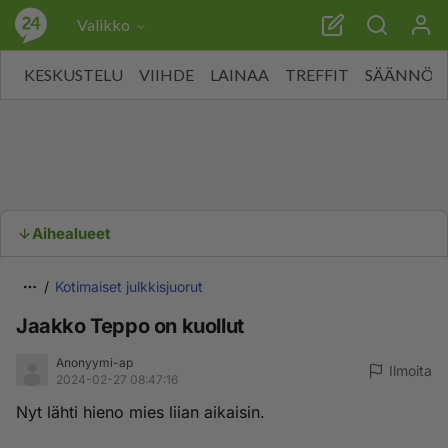
Valikko
KESKUSTELU
VIIHDE
LAINAA
TREFFIT
SÄÄNNÖT
Aihealueet
Kotimaiset julkkisjuorut
Jaakko Teppo on kuollut
Anonyymi-ap
Ilmoita
2024-02-27 08:47:16
Nyt lähti hieno mies liian aikaisin.