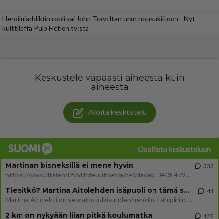
Heroiiniaddiktin rooli sai John Travoltan uran nousukiitoon - Nyt
kulttileffa Pulp Fiction tv:stä
Keskustele vapaasti aiheesta kuin
aiheesta
Aloita keskustelu
Osallistu keskusteluun
Martinan bisneksillä ei mene hyvin
333
https://www.iltalehti.fi/viihdeuutiset/a/c46da6ab-340f-4790-aaa7-0865eed2336 Yrityksen konkurssihakemus on tullut kärä
Tiesitkö? Martina Aitolehden isäpuoli on tämä suosittu laulaja
41
Martina Aitolehti on seurattu julkisuuden henkilö. Lähipiiriin mahtuu muitakin tunnettuja henkilöitä. Tiesitkö, että Ma
2 km on nykyään liian pitkä koulumatka
122