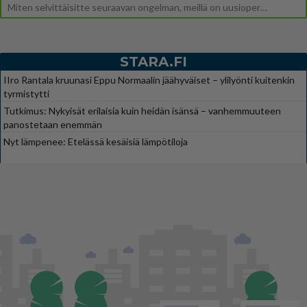
Miten selvittäisitte seuraavan ongelman, meillä on uusioperhe, minulla teini-ikäiset lapset ja puolisolla aikuiset, jotk
STARA.FI
IIro Rantala kruunasi Eppu Normaalin jäähyväiset – ylilyönti kuitenkin
tyrmistytti
Tutkimus: Nykyisät erilaisia kuin heidän isänsä – vanhemmuuteen
panostetaan enemmän
Nyt lämpenee: Etelässä kesäisiä lämpötiloja