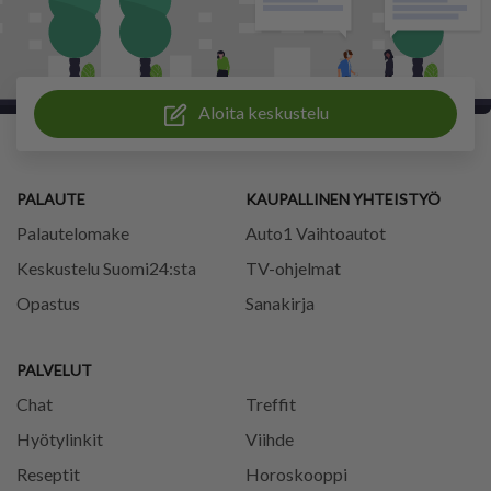
Aloita keskustelu
PALAUTE
KAUPALLINEN YHTEISTYÖ
Palautelomake
Auto1 Vaihtoautot
Keskustelu Suomi24:sta
TV-ohjelmat
Opastus
Sanakirja
PALVELUT
Chat
Treffit
Hyötylinkit
Viihde
Reseptit
Horoskooppi