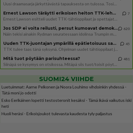
Uusi draamasarja järkyttävästä tapauksesta on tulossa. Tositapahtumiin perustuva sarja ammentaa vuoden 1986 Mikkelin pan
Ernest Lawson täräytti erikoisen heiton TTK-lehdistötilaisuudessa: " Onko tässä tarkoituksena...?"
7
Ernest Lawson esitteli uudet TTK-tähtioppilaat ja opettajat torstaina 6.8. lehdistölle. Tulevalla kaudella on yksi hausk
Jos SDP ei voita reilusti, persut kumoavat demokratian Suomesta
620
Näin tekisi ainakin Rydman seuratessaan idolinsa Trumpin mallia https://www.is.fi/politiikka/art-2000012187244.html
Uuden TTK-juontajan ympärillä epätietoisuus sakenee - Nyt MTV hämmentää soppaa
45
TTK tulee taas tänä syksynä. Ohjelman uudet tähtioppilaat julkistetaan torstaina 6. elokuuta klo 14 alkavassa lehdistö
Mitä tuot pöytään parisuhteessa?
481
Siinäpä se kysymys on otsikossa. Mitäpä siis tuot/toisit pöytään parisuhteessa? Oletko mies vai nainen? Koetko sen mitä
SUOMI24 VIIHDE
Luetuimmat: Aarne Pelkonen ja Noora Louhimo vihdoinkin yhdessä -
Tätä moni jo odotti
Esko Eerikäinen lopetti testosteronit kesäksi - Tämä ikävä vaikutus iski
heti
Huoli heräsi - Erikoisjoukot tulevasta kaudesta tyly paljastus