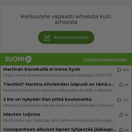
Keskustele vapaasti aiheesta kuin
aiheesta
Aloita keskustelu
Osallistu keskusteluun
Martinan bisneksillä ei mene hyvin
333
https://www.iltalehti.fi/viihdeuutiset/a/c46da6ab-340f-4790-aaa7-0865eed2336 Yrityksen konkurssihakemus on tullut kärä
Tiesitkö? Martina Aitolehden isäpuoli on tämä suosittu laulaja
35
Martina Aitolehti on seurattu julkisuuden henkilö. Lähipiiriin mahtuu muitakin tunnettuja henkilöitä. Tiesitkö, että Ma
2 km on nykyään liian pitkä koulumatka
115
Hesarissa päivitellään lapset joutuu nyt kulkemaan 2 km kouluun jösses. Ruostefillarilla tuo matka menee vaikka miten äk
Miesten tuijotus
49
Mutta mies vain tuijottaa, siinä vaiheessa käännän itse pään pois. Mikä juttu? Yleensä jos joku tuijottaa tai katsoo, hä
Uusioperheen aikuiset lapset tyhjentää jääkaapin käydessään
66