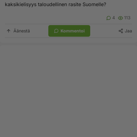
kaksikielisyys taloudellinen rasite Suomelle?
4
113
Äänestä
Kommentoi
Jaa