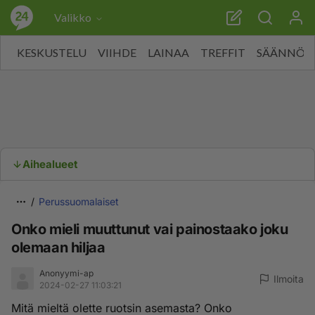
Valikko
KESKUSTELU
VIIHDE
LAINAA
TREFFIT
SÄÄNNÖT
Aihealueet
Perussuomalaiset
Onko mieli muuttunut vai painostaako joku
olemaan hiljaa
Anonyymi-ap
Ilmoita
2024-02-27 11:03:21
Mitä mieltä olette ruotsin asemasta? Onko