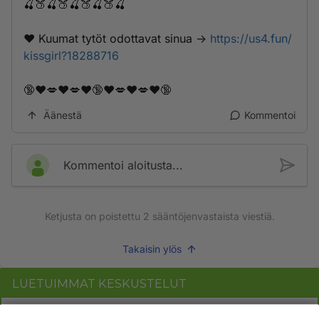
🍒🍑🍒🍑🍒🍑🍒🍑🍒
❤️ K­­­u­u­­m­­a­­t­­ ­t­y­­t­ö­­­t­ ­­­o­­­d­o­­­t­­t­a­­v­­­a­­t­­­ ­s­­i­­­n­­u­a­ ->
https://us4.fun/
kissgirl?18288716
🔞❤️💋❤️💋❤️🔞❤️💋❤️💋❤️🔞
Äänestä
Kommentoi
Kommentoi aloitusta...
Ketjusta on poistettu
2
sääntöjenvastaista viestiä.
Takaisin ylös
LUETUIMMAT KESKUSTELUT
PÄIVÄ
VIIKKO
KUUKAUSI