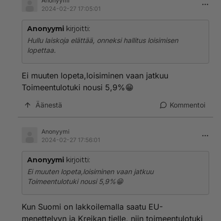
Anonyymi
2024-02-27 17:05:01
Anonyymi
kirjoitti:
Hullu laiskoja elättää, onneksi hallitus loisimisen
lopettaa.
Ei muuten lopeta,loisiminen vaan jatkuu
Toimeentulotuki nousi 5,9%😁
Äänestä
Kommentoi
Anonyymi
2024-02-27 17:56:01
Anonyymi
kirjoitti:
Ei muuten lopeta,loisiminen vaan jatkuu
Toimeentulotuki nousi 5,9%😁
Kun Suomi on lakkoilemalla saatu EU-
menettelyyn ja Kreikan tielle, niin toimeentulotuki