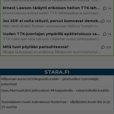
Ernest Lawson täräytti erikoisen heiton TTK-lehdistötilaisuudessa: " Onko tässä tarkoituksena...?"
14
Ernest Lawson esitteli uudet TTK-tähtioppilaat ja opettajat torstaina 6.8. lehdistölle. Tulevalla kaudella on yksi hausk
Jos SDP ei voita reilusti, persut kumoavat demokratian Suomesta
701
Näin tekisi ainakin Rydman seuratessaan idolinsa Trumpin mallia https://www.is.fi/politiikka/art-2000012187244.html
Uuden TTK-juontajan ympärillä epätietoisuus sakenee - Nyt MTV hämmentää soppaa
54
TTK tulee taas tänä syksynä. Ohjelman uudet tähtioppilaat julkistetaan torstaina 6. elokuuta klo 14 alkavassa lehdistö
Mitä tuot pöytään parisuhteessa?
503
Siinäpä se kysymys on otsikossa. Mitäpä siis tuot/toisit pöytään parisuhteessa? Oletko mies vai nainen? Koetko sen mitä
STARA.FI
Miljoonan euron lottokuponki roskiin – jätehuollon työntekijät
pelastivat
Eppu Normaali jätti jäähyväiset 44 kappaleella – nämä keikalla kuultiin
Suomalaisen ruoan tulevaisuus huolettaa – viljelijöiden keski-ikä on jo
55 vuotta