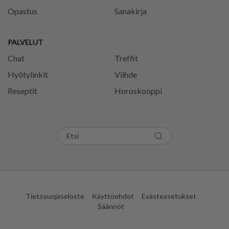
Opastus
Sanakirja
PALVELUT
Chat
Treffit
Hyötylinkit
Viihde
Reseptit
Horoskooppi
Tietosuojaseloste
Käyttöehdot
Evästeasetukset
Säännöt