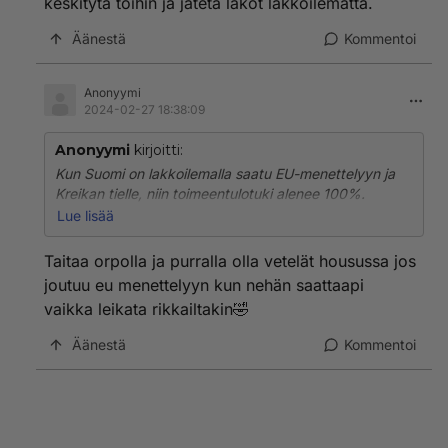
keskitytä töihin ja jätetä lakot lakkoilematta.
Äänestä
Kommentoi
Anonyymi
2024-02-27 18:38:09
Anonyymi
kirjoitti:
Kun Suomi on lakkoilemalla saatu EU-menettelyyn ja
Kreikan tielle, niin toimeentulotuki alenee 100%.
Kävin Kreikassa silloin kun siellä oli nuo toimet päällä,
Lue lisää
sosiaalituet oli poistettu, eläkkeet ja palkat puolitettu,
silloin oli Suomalaisten halpaa matkailla Kreikassa.
Taitaa orpolla ja purralla olla vetelät housussa jos
Siellä maksukyvyttömyyden takia asuntonsa
joutuu eu menettelyyn kun nehän saattaapi
menettäneet ihmiset nukkuivat puistoissa ja siltojen
vaikka leikata rikkailtakin🤣
alla ja torilla lämpökanavien ritilöiden päällä koska
niissä oli lämmintä.
Äänestä
Kommentoi
Ihmiset kerjäsivät rahaa ja ruokaa katuravintoloiden
asiakkailta ja kaivelivat roskiksia. Suomalaisille
kuttuilivat monessa paikassa koska Olli Rehn EU:n
talouskomissaarina johti niitä Kreikan säästötoimia.
En usko että kukaan haluaa Suomessa käyvän samoin,