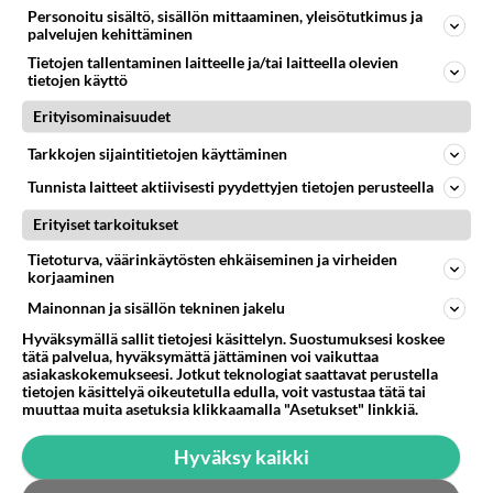
Personoitu sisältö, sisällön mittaaminen, yleisötutkimus ja
Anonyymi
kirjoitti:
palvelujen kehittäminen
nettosaaja pummi,
Tietojen tallentaminen laitteelle ja/tai laitteella olevien
perintötilan peräkammarissa krapulassa makailee...
tietojen käyttö
Erityisominaisuudet
kelapummi yrittää syyllistää muita. :D
Tarkkojen sijaintitietojen käyttäminen
Äänestä
Kommentoi
Tunnista laitteet aktiivisesti pyydettyjen tietojen perusteella
Erityiset tarkoitukset
Anonyymi
2024-02-29 11:48:47
Tietoturva, väärinkäytösten ehkäiseminen ja virheiden
korjaaminen
Anonyymi
kirjoitti:
Mainonnan ja sisällön tekninen jakelu
Liiton rahoilla makailee.
Hyväksymällä sallit tietojesi käsittelyn. Suostumuksesi koskee
tätä palvelua, hyväksymättä jättäminen voi vaikuttaa
asiakaskokemukseesi. Jotkut teknologiat saattavat perustella
Veroeroilla makailee.
tietojen käsittelyä oikeutetulla edulla, voit vastustaa tätä tai
muuttaa muita asetuksia klikkaamalla "Asetukset" linkkiä.
Äänestä
Kommentoi
Hyväksy kaikki
Anonyymi