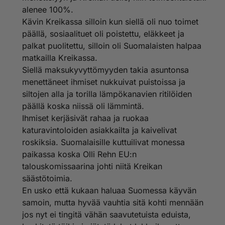
alenee 100%.
Kävin Kreikassa silloin kun siellä oli nuo toimet
päällä, sosiaalituet oli poistettu, eläkkeet ja
palkat puolitettu, silloin oli Suomalaisten halpaa
matkailla Kreikassa.
Siellä maksukyvyttömyyden takia asuntonsa
menettäneet ihmiset nukkuivat puistoissa ja
siltojen alla ja torilla lämpökanavien ritilöiden
päällä koska niissä oli lämmintä.
Ihmiset kerjäsivät rahaa ja ruokaa
katuravintoloiden asiakkailta ja kaivelivat
roskiksia. Suomalaisille kuttuilivat monessa
paikassa koska Olli Rehn EU:n
talouskomissaarina johti niitä Kreikan
säästötoimia.
En usko että kukaan haluaa Suomessa käyvän
samoin, mutta hyvää vauhtia sitä kohti mennään
jos nyt ei tingitä vähän saavutetuista eduista,