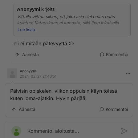
Anonyymi
kirjoitti:
Vittuilu viittaa siihen, ett joku asia siel omas pääs
kuihtuu! Kateuskaan ei kannata, sillä ihan jokaisella
meistä on pmat ongelmansa! Joka valehtelijaan uskoo,
Lue lisää
se varjoaankin pelkää"älä kiusaa, sillä sitä jumala
rankaisee, elä totuudessa!
eli ei mitään pätevyyttä :D
Äänestä
Kommentoi
Anonyymi
2024-02-27 21:43:51
Päivisin opiskelen, viikonloppuisin käyn töissä
kuten loma-ajatkin. Hyvin pärjää.
Äänestä
Kommentoi
Kommentoi aloitusta...