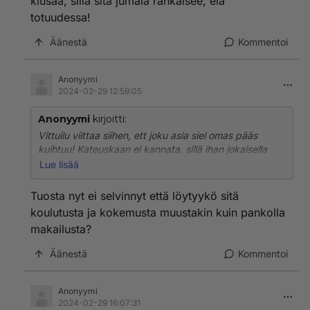
kiusaa, sillä sitä jumala rankaisee, elä
totuudessa!
Äänestä
Kommentoi
Anonyymi
2024-02-29 12:59:05
Anonyymi
kirjoitti:
Vittuilu viittaa siihen, ett joku asia siel omas pääs
kuihtuu! Kateuskaan ei kannata, sillä ihan jokaisella
meistä on pmat ongelmansa! Joka valehtelijaan uskoo,
Lue lisää
se varjoaankin pelkää"älä kiusaa, sillä sitä jumala
rankaisee, elä totuudessa!
Tuosta nyt ei selvinnyt että löytyykö sitä
koulutusta ja kokemusta muustakin kuin pankolla
makailusta?
Äänestä
Kommentoi
Anonyymi
2024-02-29 16:07:31