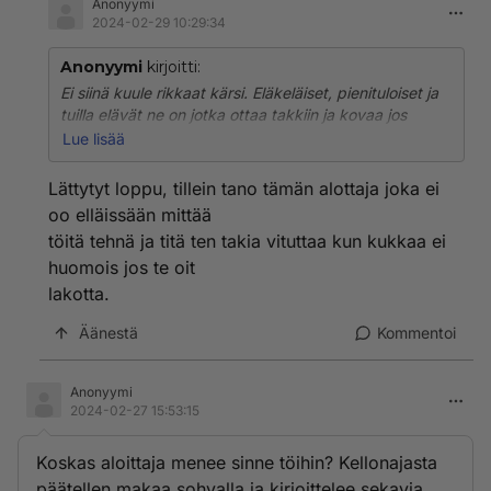
Anonyymi
2024-02-29 10:29:34
Anonyymi
kirjoitti:
Ei siinä kuule rikkaat kärsi. Eläkeläiset, pienituloiset ja
tuilla elävät ne on jotka ottaa takkiin ja kovaa jos
kreikan tielle joudutaan, että lakkoilkaa hölömöt sitä
Lue lisää
mukaa.
Lättytyt loppu, tillein tano tämän alottaja joka ei
oo elläissään mittää
töitä tehnä ja titä ten takia vituttaa kun kukkaa ei
huomois jos te oit
lakotta.
Äänestä
Kommentoi
Anonyymi
2024-02-27 15:53:15
Koskas aloittaja menee sinne töihin? Kellonajasta
päätellen makaa sohvalla ja kirjoittelee sekavia.