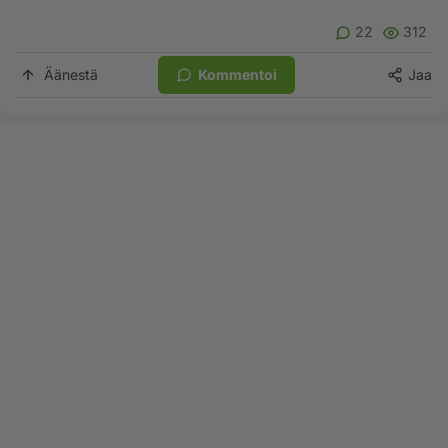
22
312
Äänestä
Kommentoi
Jaa