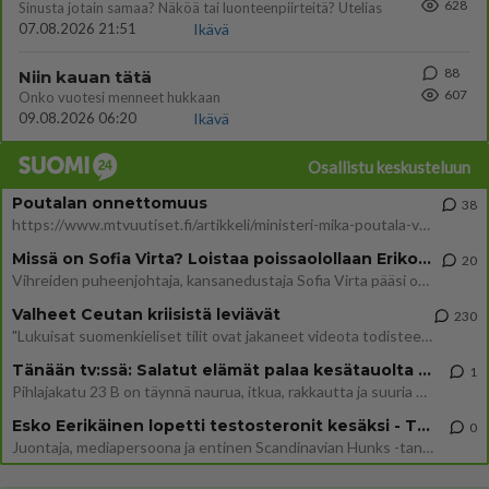
628
Sinusta jotain samaa? Näköä tai luonteenpiirteitä? Utelias
07.08.2026 21:51
Ikävä
88
Niin kauan tätä
607
Onko vuotesi menneet hukkaan
09.08.2026 06:20
Ikävä
Osallistu keskusteluun
Poutalan onnettomuus
38
https://www.mtvuutiset.fi/artikkeli/ministeri-mika-poutala-vakavassa-onnettomuudessa/9375980 Kumma kun jutussa ei manit
Missä on Sofia Virta? Loistaa poissaolollaan Erikoisjoukot uudelta kaudelta
20
Vihreiden puheenjohtaja, kansanedustaja Sofia Virta pääsi otsikoihin, kun tieto hänen osallistumisestaan Erikoisjoukot-k
Valheet Ceutan kriisistä leviävät
230
"Lukuisat suomenkieliset tilit ovat jakaneet videota todisteena siitä, että siirtolaisjoukot aiheuttavat edelleen Ceutas
Tänään tv:ssä: Salatut elämät palaa kesätauolta - Tässä hieman juonipaljastuksia
1
Pihlajakatu 23 B on täynnä naurua, itkua, rakkautta ja suuria salaisuuksia. Suomalaisten yksi pitkäikäisimmistä draamas
Esko Eerikäinen lopetti testosteronit kesäksi - Tämä ikävä vaikutus iski heti
0
Juontaja, mediapersoona ja entinen Scandinavian Hunks -tanssija Esko Eerikäinen on tunnettu avoimuudestaan. Nyt Eerikäi