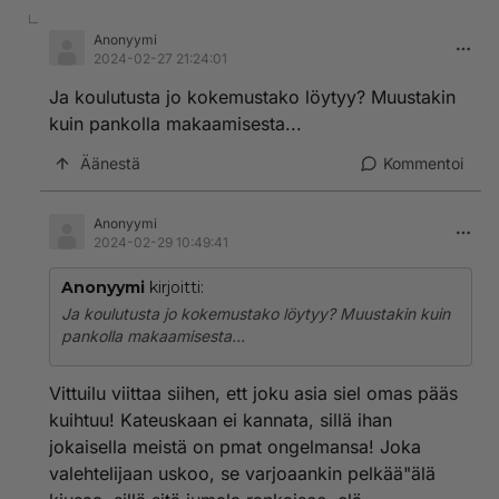
Anonyymi
2024-02-27 21:24:01
Ja koulutusta jo kokemustako löytyy? Muustakin
kuin pankolla makaamisesta...
Äänestä
Kommentoi
Anonyymi
2024-02-29 10:49:41
Anonyymi
kirjoitti:
Ja koulutusta jo kokemustako löytyy? Muustakin kuin
pankolla makaamisesta...
Vittuilu viittaa siihen, ett joku asia siel omas pääs
kuihtuu! Kateuskaan ei kannata, sillä ihan
jokaisella meistä on pmat ongelmansa! Joka
valehtelijaan uskoo, se varjoaankin pelkää"älä