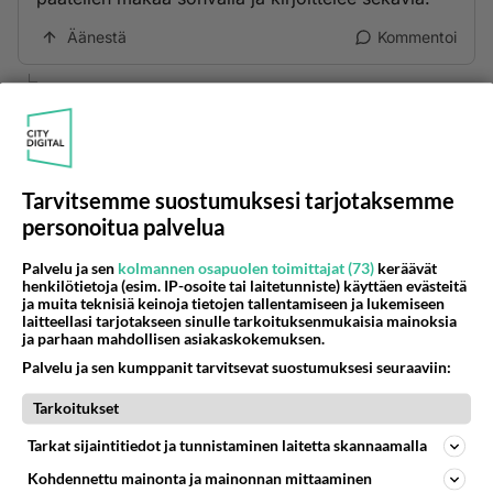
Äänestä
Kommentoi
Anonyymi
2024-02-27 22:05:41
Liiton rahoilla makailee.
Äänestä
Kommentoi
Tarvitsemme suostumuksesi tarjotaksemme
personoitua palvelua
Anonyymi
Palvelu ja sen
kolmannen osapuolen toimittajat (73)
keräävät
2024-02-27 22:12:05
henkilötietoja (esim. IP-osoite tai laitetunniste) käyttäen evästeitä
ja muita teknisiä keinoja tietojen tallentamiseen ja lukemiseen
nettosaaja pummi,
laitteellasi tarjotakseen sinulle tarkoituksenmukaisia mainoksia
perintötilan peräkammarissa krapulassa
ja parhaan mahdollisen asiakaskokemuksen.
makailee...
Palvelu ja sen kumppanit tarvitsevat suostumuksesi seuraaviin:
Äänestä
Kommentoi
Tarkoitukset
Tarkat sijaintitiedot ja tunnistaminen laitetta skannaamalla
Anonyymi
Kohdennettu mainonta ja mainonnan mittaaminen
2024-02-29 10:26:01