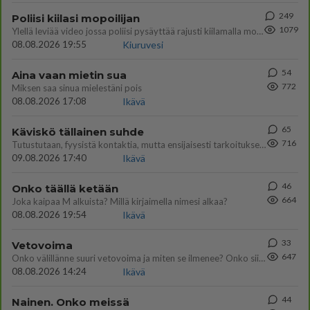
249
Poliisi kiilasi mopoilijan
1079
Ylellä leviää video jossa poliisi pysäyttää rajusti kiilamalla mopo pojan. Toivottavasti poliisi ottaa tuosta mallia myö
08.08.2026 19:55
Kiuruvesi
54
Aina vaan mietin sua
772
Miksen saa sinua mielestäni pois
08.08.2026 17:08
Ikävä
65
Käviskö tällainen suhde
716
Tutustutaan, fyysistä kontaktia, mutta ensijaisesti tarkoituksena ei ole aloittaa mitään virallista tai rikkoa mitään? E
09.08.2026 17:40
Ikävä
46
Onko täällä ketään
664
Joka kaipaa M alkuista? Millä kirjaimella nimesi alkaa?
08.08.2026 19:54
Ikävä
33
Vetovoima
647
Onko välillänne suuri vetovoima ja miten se ilmenee? Onko siitä haittaa?
08.08.2026 14:24
Ikävä
44
Nainen. Onko meissä