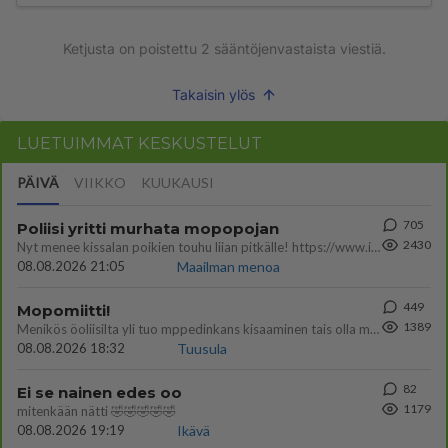
Ketjusta on poistettu
2
sääntöjenvastaista viestiä.
Takaisin ylös
LUETUIMMAT KESKUSTELUT
PÄIVÄ
VIIKKO
KUUKAUSI
705
Poliisi yritti murhata mopopojan
2430
Nyt menee kissalan poikien touhu liian pitkälle! https://www.is.fi/kotimaa/art-2000012193221.html Karu video mopomiiti
08.08.2026 21:05
Maailman menoa
449
Mopomiitti!
1389
Menikös öoliisilta yli tuo mppedinkans kisaaminen tais olla melkoinen riski vahigoittaa tarpeettomasti jopa kuolla tuoss
08.08.2026 18:32
Tuusula
82
Ei se nainen edes oo
1179
mitenkään nätti 🤣🤣🤣🤣🤣
08.08.2026 19:19
Ikävä