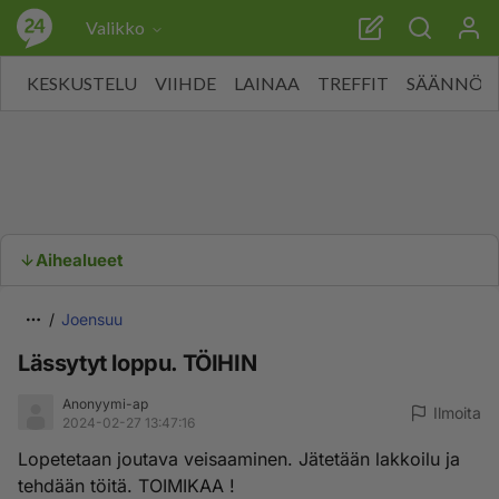
Valikko
KESKUSTELU
VIIHDE
LAINAA
TREFFIT
SÄÄNNÖT
Aihealueet
Joensuu
Lässytyt loppu. TÖIHIN
Anonyymi-ap
Ilmoita
2024-02-27 13:47:16
Lopetetaan joutava veisaaminen. Jätetään lakkoilu ja
tehdään töitä. TOIMIKAA !