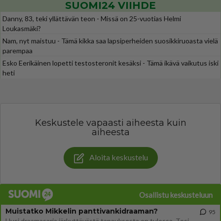
SUOMI24 VIIHDE
Danny, 83, teki yllättävän teon - Missä on 25-vuotias Helmi
Loukasmäki?
Nam, nyt maistuu - Tämä kikka saa lapsiperheiden suosikkiruoasta vielä
parempaa
Esko Eerikäinen lopetti testosteronit kesäksi - Tämä ikävä vaikutus iski
heti
Keskustele vapaasti aiheesta kuin
aiheesta
Aloita keskustelu
Osallistu keskusteluun
Muistatko Mikkelin panttivankidraaman?
95
Uusi draamasarja järkyttävästä tapauksesta on tulossa. Tositapahtumiin perustuva sarja ammentaa vuoden 1986 Mikkelin pan