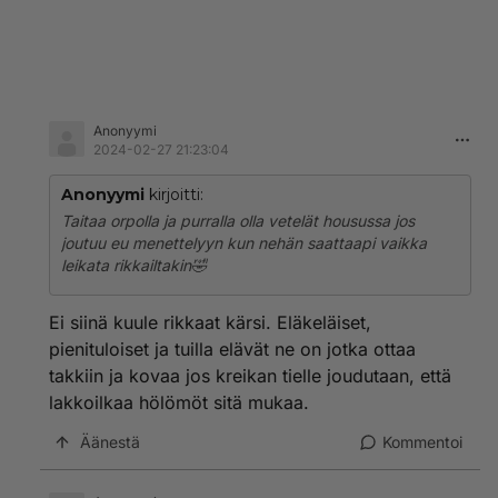
Anonyymi
2024-02-27 21:23:04
Anonyymi
kirjoitti:
Taitaa orpolla ja purralla olla vetelät housussa jos
joutuu eu menettelyyn kun nehän saattaapi vaikka
leikata rikkailtakin🤣
Ei siinä kuule rikkaat kärsi. Eläkeläiset,
pienituloiset ja tuilla elävät ne on jotka ottaa
takkiin ja kovaa jos kreikan tielle joudutaan, että
lakkoilkaa hölömöt sitä mukaa.
Äänestä
Kommentoi