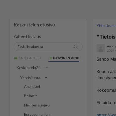
Keskustelun etusivu
Yhteiskunt
Aiheet listaus
"Tietois
Anony
2024-
KAIKKI AIHEET
NYKYINEN AIHE
Sanoo Mari
Keskustelu24
Kepun Jäät
ilmestyne
Yhteiskunta
Anarkismi
Kokoomuks
Boikotit
Ei taida r
Eläinten suojelu
Euroopan unioni
https://w