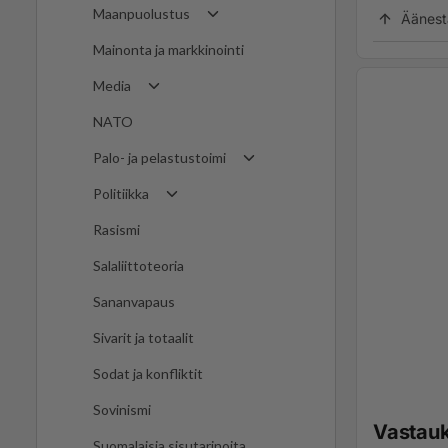
Maanpuolustus
Äänest
Mainonta ja markkinointi
Media
NATO
Palo- ja pelastustoimi
Politiikka
Rasismi
Salaliittoteoria
Sananvapaus
Sivarit ja totaalit
Sodat ja konfliktit
Sovinismi
Vastau
Suomalaisia sisutarinoita