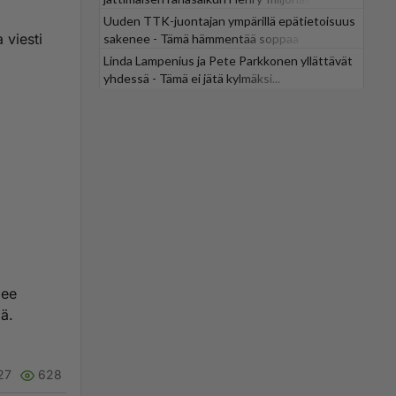
Uuden TTK-juontajan ympärillä epätietoisuus
 viesti
sakenee - Tämä hämmentää soppaa
Linda Lampenius ja Pete Parkkonen yllättävät
yhdessä - Tämä ei jätä kylmäksi...
lee
ää.
27
628