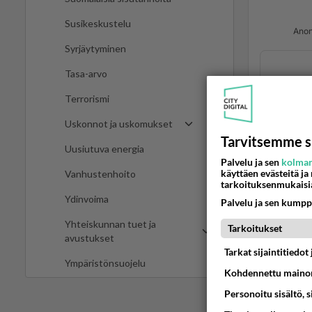
Susikeskustelu
Anon
Syrjäytyminen
Tasa-arvo
Terrorismi
Uskonnot ja uskomukset
Tarvitsemme s
Uusiutuva energia
Palvelu ja sen
kolman
käyttäen evästeitä ja
Vanhustenhoito
Ano
tarkoituksenmukaisi
2024
Ydinvoima
Palvelu ja sen kumpp
Olen jo
Yhteiskunnan tuet ja
Tarkoitukset
mutta e
avustukset
Tarkat sijaintitiedo
muutama
Ympäristönsuojelu
mitä on
Kohdennettu mainon
Personoitu sisältö, 
https:/