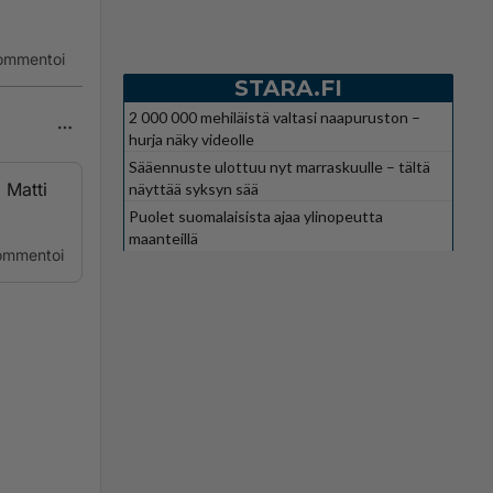
ommentoi
STARA.FI
2 000 000 mehiläistä valtasi naapuruston –
hurja näky videolle
Sääennuste ulottuu nyt marraskuulle – tältä
 Matti
näyttää syksyn sää
Puolet suomalaisista ajaa ylinopeutta
maanteillä
ommentoi