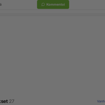
ä
Kommentoi
kset
27
Vanh