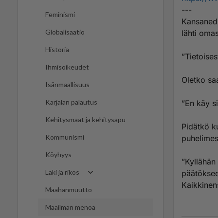
---
Feminismi
Kansanedus
Globalisaatio
lähti oma
Historia
”Tietoisest
Ihmisoikeudet
Oletko saa
Isänmaallisuus
Karjalan palautus
”En käy s
Kehitysmaat ja kehitysapu
Pidätkö ku
Kommunismi
puhelimes
Köyhyys
”Kyllähän 
Laki ja rikos
päätökseen
Kaikkinens
Maahanmuutto
Maailman menoa