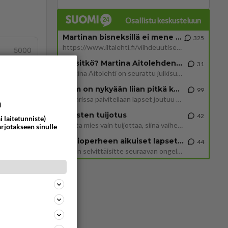
Osallistu keskusteluun
Martinan bisneksillä ei mene hyvin
325
https://www.iltalehti.fi/viihdeuutiset/a/c46da6ab-340f-4790-aaa7-0865eed2336 Yrityksen konkurssihakemus on tullut kärä
5000
Tiesitkö? Martina Aitolehden isäpuoli on tämä suosittu laulaja
31
Martina Aitolehti on seurattu julkisuuden henkilö. Lähipiiriin mahtuu muitakin tunnettuja henkilöitä. Tiesitkö, että Ma
2 km on nykyään liian pitkä koulumatka
99
tä
Hesarissa päivitellään lapset joutuu nyt kulkemaan 2 km kouluun jösses. Ruostefillarilla tuo matka menee vaikka miten äk
a
Miesten tuijotus
42
i laitetunniste)
Mutta mies vain tuijottaa, siinä vaiheessa käännän itse pään pois. Mikä juttu? Yleensä jos joku tuijottaa tai katsoo, hä
arjotakseen sinulle
Uusioperheen aikuiset lapset tyhjentää jääkaapin käydessään
44
Miten selvittäisitte seuraavan ongelman, meillä on uusioperhe, minulla teini-ikäiset lapset ja puolisolla aikuiset, jotk
n,
 siis
innyt