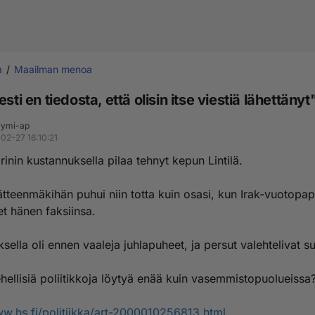
a
Maailman menoa
esti en tiedosta, että olisin itse viestiä lähettänyt
ymi-ap
02-27 16:10:21
nin kustannuksella pilaa tehnyt kepun Lintilä.
teenmäkihän puhui niin totta kuin osasi, kun Irak-vuotopape
et hänen faksiinsa.
ella oli ennen vaaleja juhlapuheet, ja persut valehtelivat s
ehellisiä poliitikkoja löytyä enää kuin vasemmistopuolueissa
ww.hs.fi/politiikka/art-2000010256813.html