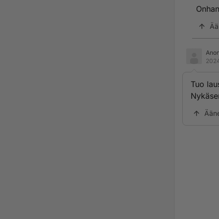
Onhan
Ää
Ano
2024
Tuo lau
Nykäse
Ään