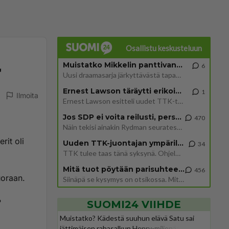
Osallistu keskusteluun
Muistatko Mikkelin panttivankidraaman?
6
"
Uusi draamasarja järkyttävästä tapauksesta on tulossa. Tositapahtumiin perustuva sarja ammentaa vuoden 1986 Mikkelin pan
Ernest Lawson täräytti erikoisen heiton TTK-lehdistötilaisuudessa: " Onko tässä tarkoituksena...?"
1
Ilmoita
Ernest Lawson esitteli uudet TTK-tähtioppilaat ja opettajat torstaina 6.8. lehdistölle. Tulevalla kaudella on yksi hausk
Jos SDP ei voita reilusti, persut kumoavat demokratian Suomesta
470
Näin tekisi ainakin Rydman seuratessaan idolinsa Trumpin mallia https://www.is.fi/politiikka/art-2000012187244.html
rit oli
Uuden TTK-juontajan ympärillä epätietoisuus sakenee - Nyt MTV hämmentää soppaa
34
TTK tulee taas tänä syksynä. Ohjelman uudet tähtioppilaat julkistetaan torstaina 6. elokuuta klo 14 alkavassa lehdistö
Mitä tuot pöytään parisuhteessa?
456
uoraan.
Siinäpä se kysymys on otsikossa. Mitäpä siis tuot/toisit pöytään parisuhteessa? Oletko mies vai nainen? Koetko sen mitä
?
SUOMI24 VIIHDE
Muistatko? Kädestä suuhun elävä Satu sai
jättimäisen rahasalkun Henry-miljonääriltä