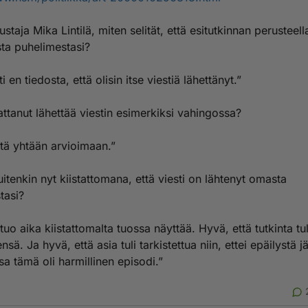
taja Mika Lintilä, miten selität, että esitutkinnan perusteella
sta puhelimestasi?
i en tiedosta, että olisin itse viestiä lähettänyt.”
ttanut lähettää viestin esimerkiksi vahingossa?
itä yhtään arvioimaan.”
itenkin nyt kiistattomana, että viesti on lähtenyt omasta
tasi?
tuo aika kiistattomalta tuossa näyttää. Hyvä, että tutkinta tu
sä. Ja hyvä, että asia tuli tarkistettua niin, ettei epäilystä j
a tämä oli harmillinen episodi.”