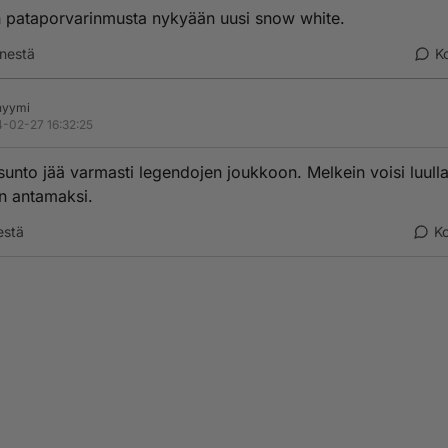
 pataporvarinmusta nykyään uusi snow white.
nestä
K
nyymi
-02-27 16:32:25
sunto jää varmasti legendojen joukkoon. Melkein voisi luulla
n antamaksi.
estä
K