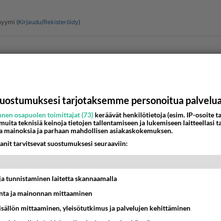
yymi (
Kirjaudu
/
Rekisteröidy
)
Lähe
uostumuksesi tarjotaksemme personoitua palvelu
nen osapuolen toimittajat (73)
keräävät henkilötietoja (esim. IP-osoite ta
 muita teknisiä keinoja tietojen tallentamiseen ja lukemiseen laitteellasi t
nyymi
a mainoksia ja parhaan mahdollisen asiakaskokemuksen.
-02-27 16:16:10
anit tarvitsevat suostumuksesi seuraaviin:
skus ollut aika tiedottomassa tilassa humalaspäissäni minäki
n noin nopeasti ole kyllä osannut reagoida tekemiini mokiin,
t ja tunnistaminen laitetta skannaamalla
ssa sekuntissa. Yleensä on vasta seuraavana päivänä selv
 hölmöillyt.
ta ja mainonnan mittaaminen
sisällön mittaaminen, yleisötutkimus ja palvelujen kehittäminen
/www.is.fi/kotimaa/art-2000010257013.html