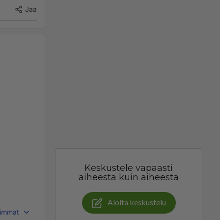
Jaa
Keskustele vapaasti
aiheesta kuin aiheesta
Aloita keskustelu
immat