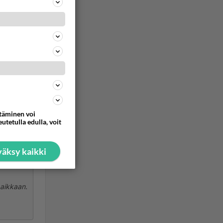
ommentoi
tii joka
i.
ttäminen voi
ommentoi
utetulla edulla, voit
äksy kaikki
paikkaan.