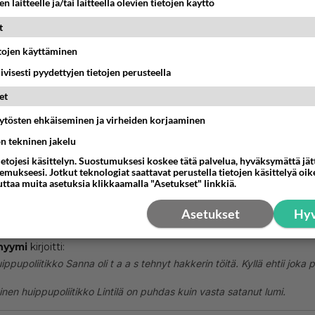
n laitteelle ja/tai laitteella olevien tietojen käyttö
estä
K
t
etojen käyttäminen
Anonyymi
024-02-27 20:55:57
iivisesti pyydettyjen tietojen perusteella
ppupoliitikko Sanna oli t a a s tehnyt hakkerin töitä. Kyllä eh
et
aan.
äytösten ehkäiseminen ja virheiden korjaaminen
ön tekninen jakelu
en huippupoliitikko Lintilä on puhdas kuin vasta satanut lum
ietojesi käsittelyn. Suostumuksesi koskee tätä palvelua, hyväksymättä jä
nestä
K
mukseesi. Jotkut teknologiat saattavat perustella tietojen käsittelyä oike
uttaa muita asetuksia klikkaamalla "Asetukset" linkkiä.
Anonyymi
Asetukset
Hyv
024-02-27 20:56:21
nyymi
kirjoitti:
ippupoliitikko Sanna oli t a a s tehnyt hakkerin töitä. Kyllä ehtii joka 
nen huippupoliitikko Lintilä on puhdas kuin vasta satanut lumi.