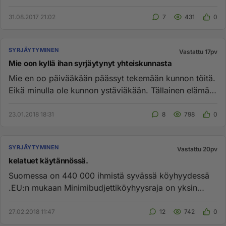
voi muuta k...
31.08.2017 21:02
7
431
0
SYRJÄYTYMINEN
Vastattu 17pv
Mie oon kyllä ihan syrjäytynyt yhteiskunnasta
Mie en oo päivääkään päässyt tekemään kunnon töitä.
Eikä minulla ole kunnon ystäviäkään. Tällainen elämä
on tosi kurjaa;...
23.01.2018 18:31
8
798
0
SYRJÄYTYMINEN
Vastattu 20pv
kelatuet käytännössä.
Suomessa on 440 000 ihmistä syvässä köyhyydessä
.EU:n mukaan Minimibudjettiköyhyysraja on yksin
vuokralla asuvalla 1077–...
27.02.2018 11:47
12
742
0