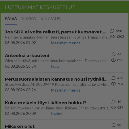
LUETUIMMAT KESKUSTELUT
PÄIVÄ
VIIKKO
KUUKAUSI
598
Jos SDP ei voita reilusti, persut kumoavat demokratian Suomesta
1505
Näin tekisi ainakin Rydman seuratessaan idolinsa Trumpin mallia https://www.is.fi/politiikka/art-2000012187244.html
06.08.2026 09:02
Maailman menoa
44
Anteeksi arkuuteni
827
Olen säälittävä, mitä tulee sinun kohtaamiseen. Tunnen vaan itseni todella epävarmaksi sun kanssa. Jos minun olisi pitän
06.08.2026 16:54
Ikävä
473
Perussuomalaisten kannatus nousi rytinällä Ylen tänään julkaisemassa tuoreimmassa gallup-kyselyssä.
703
https://yle.fi/a/74-20239449 Perussuomalaisilla hurja- ja ylivoimaisesti suurin nousu tässä uudessa Ylen gallupissa. Kyl
06.08.2026 03:24
Maailman menoa
10
Kuka melkein täysi-ikäinen hukkui?
629
Poliisin mukaan nuori oli lähes täysi-ikäinen. Ennen iltakuutta tulleen ilmoituksen mukaan ihminen oli joutunut mahdoll
06.08.2026 20:09
Iisalmi
38
Mikä on ollut