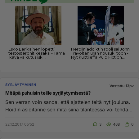
SYRJÄYTYMINEN
Vastattu 13pv
Mitäpä puhuisin teille syrjäytymisestä?
Sen verran voin sanoa, että ajattelen teitä nyt jouluna.
Hoidin asioitanne sen mitä siinä tilanteessa voi tehdä.
Yhteisk...
22.12.2017 05:52
3
468
0