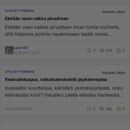
SYRJÄYTYMINEN
Vastattu 26pv
Eletään vaan vaikka piruuttaan
Eletään vaan vaikka piruuttaan ilman turhia murheita,
sillä hiljaisina poikina haudoissaan lepää monia
urheita. Eletään ...
sami-90
3
576
0
22.01.2017 12:47
SYRJÄYTYMINEN
Vastattu 26pv
Keskusteluapua, ratkaisukeskeistä psykoterapiaa
Kaipaatko kuuntelijaa, kärisitkö yksinäisyydestä, onko
elämässäsi kriisi? Haluatko jutella elämäsi tilanteesta
ammattila...
28.12.2016 09:04
3
342
0