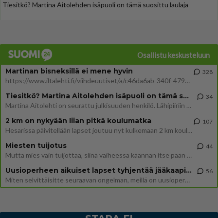
Tiesitkö? Martina Aitolehden isäpuoli on tämä suosittu laulaja
Osallistu keskusteluun
Martinan bisneksillä ei mene hyvin
328
https://www.iltalehti.fi/viihdeuutiset/a/c46da6ab-340f-4790-aaa7-0865eed2336 Yrityksen konkurssihakemus on tullut kärä
Tiesitkö? Martina Aitolehden isäpuoli on tämä suosittu laulaja
34
Martina Aitolehti on seurattu julkisuuden henkilö. Lähipiiriin mahtuu muitakin tunnettuja henkilöitä. Tiesitkö, että Ma
2 km on nykyään liian pitkä koulumatka
107
Hesarissa päivitellään lapset joutuu nyt kulkemaan 2 km kouluun jösses. Ruostefillarilla tuo matka menee vaikka miten äk
Miesten tuijotus
44
Mutta mies vain tuijottaa, siinä vaiheessa käännän itse pään pois. Mikä juttu? Yleensä jos joku tuijottaa tai katsoo, hä
Uusioperheen aikuiset lapset tyhjentää jääkaapin käydessään
56
Miten selvittäisitte seuraavan ongelman, meillä on uusioperhe, minulla teini-ikäiset lapset ja puolisolla aikuiset, jotk