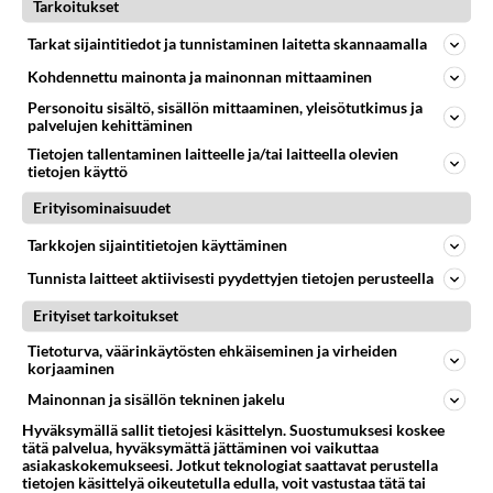
Tarkoitukset
SYRJÄYTYMINEN
Vastattu 1kk
Dokaaku muut
Tarkat sijaintitiedot ja tunnistaminen laitetta skannaamalla
Itsellä 3 vuoden ryyppyputki takana juon joka päivä
Kohdennettu mainonta ja mainonnan mittaaminen
olen jo 37v mies. En ole koskaan ollut koulussa enkä
Personoitu sisältö, sisällön mittaaminen, yleisötutkimus ja
töissä. En aio ...
palvelujen kehittäminen
13.11.2023 14:07
16
972
0
Tietojen tallentaminen laitteelle ja/tai laitteella olevien
tietojen käyttö
Erityisominaisuudet
SYRJÄYTYMINEN
Vastattu 1kk
Tarkkojen sijaintitietojen käyttäminen
syrjäytynyt/valtion vihollinen
Tunnista laitteet aktiivisesti pyydettyjen tietojen perusteella
Termi joka muistuttaa jo korean demokraattista
kansantasavaltaa....
Erityiset tarkoitukset
Tietoturva, väärinkäytösten ehkäiseminen ja virheiden
04.09.2017 05:26
5
359
0
korjaaminen
Mainonnan ja sisällön tekninen jakelu
Hyväksymällä sallit tietojesi käsittelyn. Suostumuksesi koskee
tätä palvelua, hyväksymättä jättäminen voi vaikuttaa
asiakaskokemukseesi. Jotkut teknologiat saattavat perustella
tietojen käsittelyä oikeutetulla edulla, voit vastustaa tätä tai