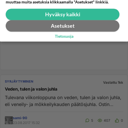
muuttaa muita asetuksia klikkaamalla "Asetukset" linkkiä.
Hyväksy kaikki
Asetukset
Tietosuoja
SYRJÄYTYMINEN
Vastattu 1kk
Veden, tulen ja valon juhla
Tulevana viikonloppuna on veden, tulen ja valon juhla,
eli veneily- ja mökkeilykauden päätösjuhla. Ostin
yhden ilotulite...
sami-90
5
407
0
23.08.2017 15:32