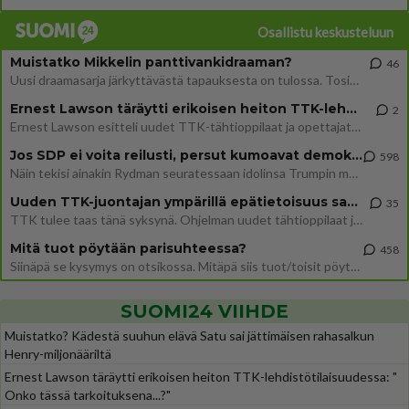
Osallistu keskusteluun
Muistatko Mikkelin panttivankidraaman?
46
Uusi draamasarja järkyttävästä tapauksesta on tulossa. Tositapahtumiin perustuva sarja ammentaa vuoden 1986 Mikkelin pan
Ernest Lawson täräytti erikoisen heiton TTK-lehdistötilaisuudessa: " Onko tässä tarkoituksena...?"
2
Ernest Lawson esitteli uudet TTK-tähtioppilaat ja opettajat torstaina 6.8. lehdistölle. Tulevalla kaudella on yksi hausk
Jos SDP ei voita reilusti, persut kumoavat demokratian Suomesta
598
Näin tekisi ainakin Rydman seuratessaan idolinsa Trumpin mallia https://www.is.fi/politiikka/art-2000012187244.html
Uuden TTK-juontajan ympärillä epätietoisuus sakenee - Nyt MTV hämmentää soppaa
35
TTK tulee taas tänä syksynä. Ohjelman uudet tähtioppilaat julkistetaan torstaina 6. elokuuta klo 14 alkavassa lehdistö
Mitä tuot pöytään parisuhteessa?
458
Siinäpä se kysymys on otsikossa. Mitäpä siis tuot/toisit pöytään parisuhteessa? Oletko mies vai nainen? Koetko sen mitä
SUOMI24 VIIHDE
Muistatko? Kädestä suuhun elävä Satu sai jättimäisen rahasalkun
Henry-miljonääriltä
Ernest Lawson täräytti erikoisen heiton TTK-lehdistötilaisuudessa: "
Onko tässä tarkoituksena...?"