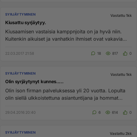
SYRJÄYTYMINEN
Vastattu 1kk
Kiusattu syrjäytyy.
Kiusaamisen vastaisia kamppnjoita on ja hyvä niin.
Kuitenkin aikuiset ja vanhatkin ihmiset ovat vakavia
kiusaajia. Olin ...
22.03.2017 21:58
18
817
0
SYRJÄYTYMINEN
Vastattu 1kk
Olin syrjäytynyt kunnes.....
Olin ison firman palveluksessa yli 20 vuotta. Lopulta
olin siellä ulkkoistettuna asiantuntijana ja hommat
hiipuivat. Onn...
29.04.2016 20:40
6
614
0
SYRJÄYTYMINEN
Vastattu 2kk