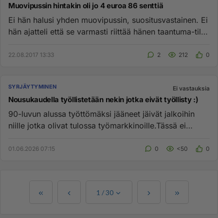
Muovipussin hintakin oli jo 4 euroa 86 senttiä
Ei hän halusi yhden muovipussin, suositusvastainen. Ei
hän ajatteli että se varmasti riittää hänen taantuma-tila
hetke...
22.08.2017 13:33
2
212
0
SYRJÄYTYMINEN
Ei vastauksia
Nousukaudella työllistetään nekin jotka eivät työllisty :)
90-luvun alussa työttömäksi jääneet jäivät jalkoihin
niille jotka olivat tulossa työmarkkinoille.Tässä ei
tietysti ole m...
01.06.2026 07:15
0
<50
0
1
/
30