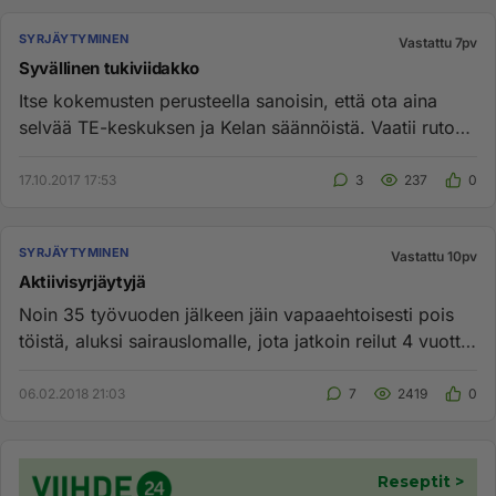
SYRJÄYTYMINEN
Vastattu 7pv
Syvällinen tukiviidakko
Itse kokemusten perusteella sanoisin, että ota aina
selvää TE-keskuksen ja Kelan säännöistä. Vaatii rutosti
aikaa pere...
17.10.2017 17:53
3
237
0
SYRJÄYTYMINEN
Vastattu 10pv
Aktiivisyrjäytyjä
Noin 35 työvuoden jälkeen jäin vapaaehtoisesti pois
töistä, aluksi sairauslomalle, jota jatkoin reilut 4 vuotta
nostell...
06.02.2018 21:03
7
2419
0