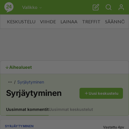
Valikko
KESKUSTELU
VIIHDE
LAINAA
TREFFIT
SÄÄNNÖT
Aihealueet
Syrjäytyminen
Syrjäytyminen
Uusi keskustelu
Uusimmat kommentit
Uusimmat keskustelut
SYRJÄYTYMINEN
Vastattu 4pv