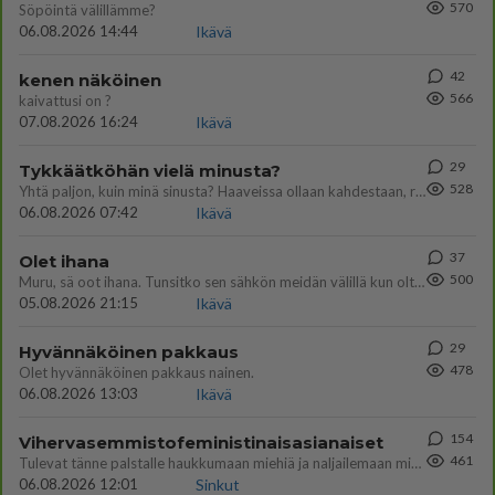
570
Söpöintä välillämme?
06.08.2026 14:44
Ikävä
42
kenen näköinen
566
kaivattusi on ?
07.08.2026 16:24
Ikävä
29
Tykkäätköhän vielä minusta?
528
Yhtä paljon, kuin minä sinusta? Haaveissa ollaan kahdestaan, rauhassa ja lähennytään fyysisesti ja tutustutaan syvemmin
06.08.2026 07:42
Ikävä
37
Olet ihana
500
Muru, sä oot ihana. Tunsitko sen sähkön meidän välillä kun oltiin ihan låhekkäin? 👩‍❤️‍👩❤️😼😘
05.08.2026 21:15
Ikävä
29
Hyvännäköinen pakkaus
478
Olet hyvännäköinen pakkaus nainen.
06.08.2026 13:03
Ikävä
154
Vihervasemmistofeministinaisasianaiset
461
Tulevat tänne palstalle haukkumaan miehiä ja naljailemaan miehelle, kehuvat olevansa heitä parempia. Itse asuvat MIEHE
06.08.2026 12:01
Sinkut