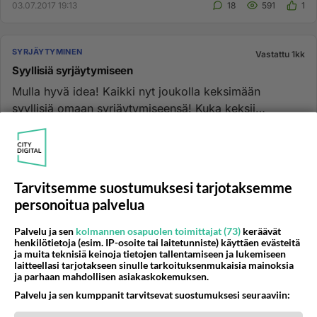
03.07.2017 19:13
18
591
1
SYRJÄYTYMINEN
Vastattu 1kk
Syyllisiä syrjäytymiseen
Mulla hyvä idea! Kaikki nyt joukolla keksimään
syyllisiä omaan syrjäytymiseensä! Kuka keksii
parhaimman syyn? Miten palk...
10.05.2017 07:29
13
460
0
Tarvitsemme suostumuksesi tarjotaksemme
SYRJÄYTYMINEN
Vastattu 1kk
personoitua palvelua
Työkkärin byrokratia ja syrjäytyminen
Oma lapseni innokkaasti opiskeli ja pärjäsikin hyvin
Palvelu ja sen
kolmannen osapuolen toimittajat (73)
keräävät
henkilötietoja (esim. IP-osoite tai laitetunniste) käyttäen evästeitä
opinnoissaan. Sitten hän joutui työttömäksi
ja muita teknisiä keinoja tietojen tallentamiseen ja lukemiseen
työnhakijaksi. Aluksi h...
laitteellasi tarjotakseen sinulle tarkoituksenmukaisia mainoksia
ja parhaan mahdollisen asiakaskokemuksen.
01.03.2026 10:44
24
411
2
Palvelu ja sen kumppanit tarvitsevat suostumuksesi seuraaviin: