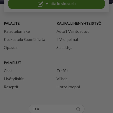
Aloita keskustelu
PALAUTE
KAUPALLINEN YHTEISTYÖ
Palautelomake
Auto1 Vaihtoautot
Keskustelu Suomi24:sta
TV-ohjelmat
Opastus
Sanakirja
PALVELUT
Chat
Treffit
Hyötylinkit
Viihde
Reseptit
Horoskooppi