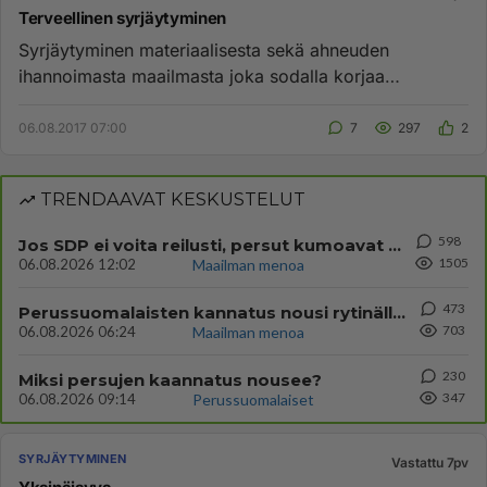
Terveellinen syrjäytyminen
Syrjäytyminen materiaalisesta sekä ahneuden
ihannoimasta maailmasta joka sodalla korjaa
virheitään. Tulipahan sitä viete...
06.08.2017 07:00
7
297
2
TRENDAAVAT KESKUSTELUT
598
Jos SDP ei voita reilusti, persut kumoavat demokratian Suomesta
1505
06.08.2026 12:02
Maailman menoa
473
Perussuomalaisten kannatus nousi rytinällä Ylen tänään julkaisemassa tuoreimmassa gallup-kyselyssä.
703
06.08.2026 06:24
Maailman menoa
230
Miksi persujen kaannatus nousee?
347
06.08.2026 09:14
Perussuomalaiset
SYRJÄYTYMINEN
Vastattu 7pv