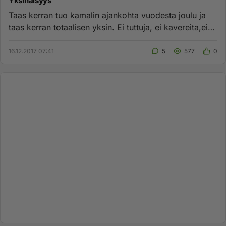
Yksinäisyys
Taas kerran tuo kamalin ajankohta vuodesta joulu ja
taas kerran totaalisen yksin. Ei tuttuja, ei kavereita,ei
sukulaisi...
16.12.2017 07:41
5
577
0