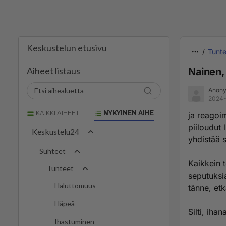
Keskustelun etusivu
Tunte
Aiheet listaus
Nainen,
Anony
2024-
KAIKKI AIHEET
NYKYINEN AIHE
ja reagoim
piiloudut 
Keskustelu24
yhdistää 
Suhteet
Kaikkein t
Tunteet
seputuksi
Haluttomuus
tänne, etk
Häpeä
Silti, iha
Ihastuminen