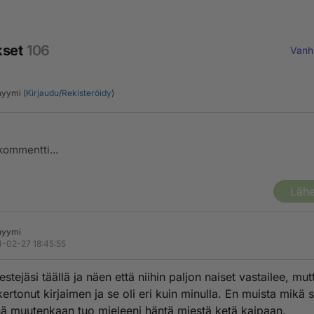
kset
106
Vanh
yymi (
Kirjaudu
/
Rekisteröidy
)
Lähe
nyymi
-02-27 18:45:55
stejäsi täällä ja näen että niihin paljon naiset vastailee, mut
ertonut kirjaimen ja se oli eri kuin minulla. En muista mikä s
nä muutenkaan tuo mieleeni häntä miestä ketä kaipaan.