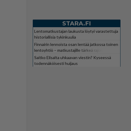
STARA.FI
Lentomatkustajan laukusta löytyi varastettuja
historiallisia tykinkuulia
Finnairin lennoista osan lentää jatkossa toinen
lentoyhtiö – matkustajille tärkeä rajoitus
Saitko Elisalta uhkaavan viestin? Kyseessä
todennäköisesti huijaus