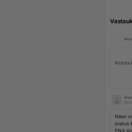
Vastau
Anon
Ano
2024
Näen vie
joskus k
Etkä si