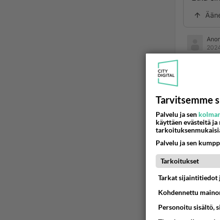
Ään
Ano
2024
Minä ets
Kommen
Tarvitsemme s
Palvelu ja sen
kolman
Sinulta
käyttäen evästeitä ja
tarkoituksenmukaisi
Minulle
Palvelu ja sen kumpp
Tarkoitukset
Forever
Tarkat sijaintitiedo
Ään
Kohdennettu mainon
Ano
Personoitu sisältö, 
2024