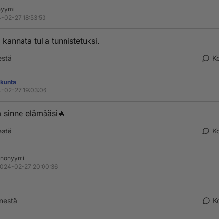
nyymi
-02-27 18:53:53
ä kannata tulla tunnistetuksi.
estä
K
akunta
-02-27 19:03:06
 sinne elämääsi🔥
estä
K
Anonyymi
024-02-27 20:00:36
nestä
K