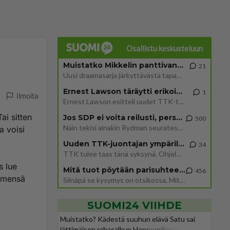
Osallistu keskusteluun
Muistatko Mikkelin panttivankidraaman?
21
Uusi draamasarja järkyttävästä tapauksesta on tulossa. Tositapahtumiin perustuva sarja ammentaa vuoden 1986 Mikkelin pan
Ernest Lawson täräytti erikoisen heiton TTK-lehdistötilaisuudessa: " Onko tässä tarkoituksena...?"
1
Ilmoita
Ernest Lawson esitteli uudet TTK-tähtioppilaat ja opettajat torstaina 6.8. lehdistölle. Tulevalla kaudella on yksi hausk
ai sitten
Jos SDP ei voita reilusti, persut kumoavat demokratian Suomesta
500
Näin tekisi ainakin Rydman seuratessaan idolinsa Trumpin mallia https://www.is.fi/politiikka/art-2000012187244.html
a voisi
Uuden TTK-juontajan ympärillä epätietoisuus sakenee - Nyt MTV hämmentää soppaa
34
TTK tulee taas tänä syksynä. Ohjelman uudet tähtioppilaat julkistetaan torstaina 6. elokuuta klo 14 alkavassa lehdistö
s lue
Mitä tuot pöytään parisuhteessa?
456
dämensä
Siinäpä se kysymys on otsikossa. Mitäpä siis tuot/toisit pöytään parisuhteessa? Oletko mies vai nainen? Koetko sen mitä
SUOMI24 VIIHDE
Muistatko? Kädestä suuhun elävä Satu sai
jättimäisen rahasalkun Henry-miljonääriltä