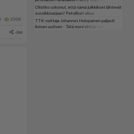
Olisitko uskonut, että nämä julkkikset lähtevät
suosikkisarjaan? Petolliset alkaa
6
2008
jättiyllätyksellä
TTK-voittaja Johannes Holopainen paljasti
iloisen uutisen - Tätä moni ehti jo odottaa
Jaa