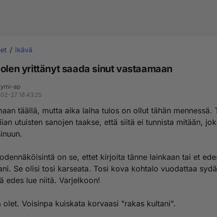
et
Ikävä
 olen yrittänyt saada sinut vastaamaan
ymi-ap
02-27 18:43:25
aan täällä, mutta aika laiha tulos on ollut tähän mennessä. T
liian utuisten sanojen taakse, että siitä ei tunnista mitään, jok
sinuun.
odennäköisintä on se, ettet kirjoita tänne lainkaan tai et ede
ani. Se olisi tosi karseata. Tosi kova kohtalo vuodattaa sy
ä edes lue niitä. Varjelkoon!
na olet. Voisinpa kuiskata korvaasi "rakas kultani".