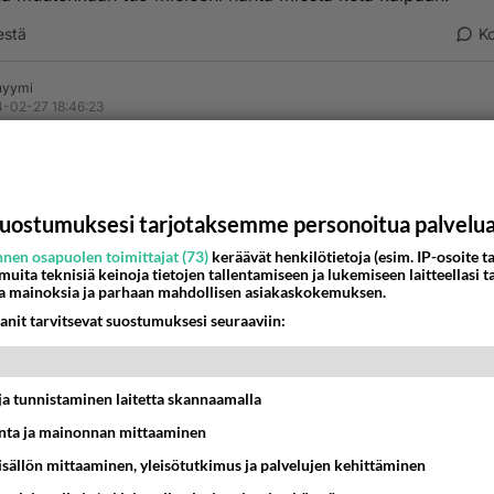
estä
K
nyymi
-02-27 18:46:23
in rakkaudellisia tarinoita
tteja
uostumuksesi tarjotaksemme personoitua palvelu
nen osapuolen toimittajat (73)
keräävät henkilötietoja (esim. IP-osoite ta
 muita teknisiä keinoja tietojen tallentamiseen ja lukemiseen laitteellasi t
a mainoksia ja parhaan mahdollisen asiakaskokemuksen.
anit tarvitsevat suostumuksesi seuraaviin:
t ja tunnistaminen laitetta skannaamalla
estä
K
ta ja mainonnan mittaaminen
nyymi
sisällön mittaaminen, yleisötutkimus ja palvelujen kehittäminen
-02-27 18:49:37