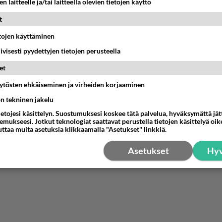
n laitteelle ja/tai laitteella olevien tietojen käyttö
in epäonnistunut pahasti kohdehenkilön määrittelyssä
t
ksissasi.
etojen käyttäminen
estä
K
iivisesti pyydettyjen tietojen perusteella
et
nyymi
-02-27 18:52:33
äytösten ehkäiseminen ja virheiden korjaaminen
ön tekninen jakelu
 välitän yhdestä tärkeästä 💕
ietojesi käsittelyn. Suostumuksesi koskee tätä palvelua, hyväksymättä jä
mukseesi. Jotkut teknologiat saattavat perustella tietojen käsittelyä oike
estä
K
uttaa muita asetuksia klikkaamalla "Asetukset" linkkiä.
Asetukset
Hyv