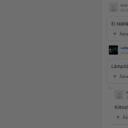
Ano
2024
Ei tääll
Ään
valt
2024
Lämpöä
Ään
2
Kiitos!
Ää