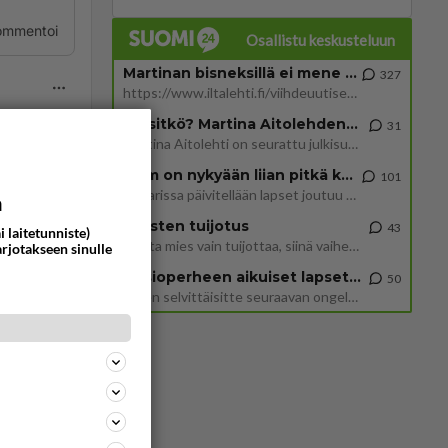
ommentoi
Osallistu keskusteluun
Martinan bisneksillä ei mene hyvin
327
https://www.iltalehti.fi/viihdeuutiset/a/c46da6ab-340f-4790-aaa7-0865eed2336 Yrityksen konkurssihakemus on tullut kärä
Tiesitkö? Martina Aitolehden isäpuoli on tämä suosittu laulaja
31
Martina Aitolehti on seurattu julkisuuden henkilö. Lähipiiriin mahtuu muitakin tunnettuja henkilöitä. Tiesitkö, että Ma
2 km on nykyään liian pitkä koulumatka
101
Hesarissa päivitellään lapset joutuu nyt kulkemaan 2 km kouluun jösses. Ruostefillarilla tuo matka menee vaikka miten äk
a
Miesten tuijotus
43
i laitetunniste)
Mutta mies vain tuijottaa, siinä vaiheessa käännän itse pään pois. Mikä juttu? Yleensä jos joku tuijottaa tai katsoo, hä
arjotakseen sinulle
Uusioperheen aikuiset lapset tyhjentää jääkaapin käydessään
50
Miten selvittäisitte seuraavan ongelman, meillä on uusioperhe, minulla teini-ikäiset lapset ja puolisolla aikuiset, jotk
ommentoi