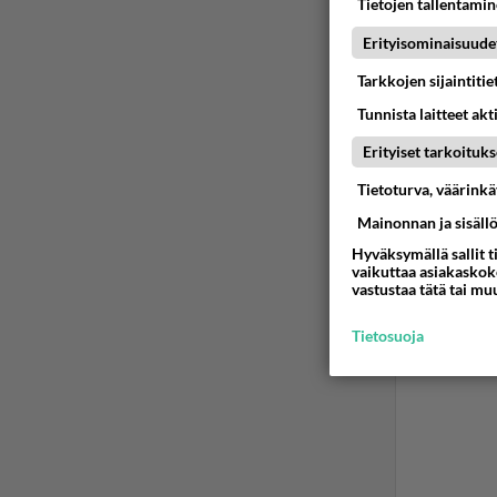
Tietojen tallentamine
Olet va
Erityisominaisuude
vuodatu
Tarkkojen sijaintiti
Ään
Tunnista laitteet akt
Erityiset tarkoituks
Ano
2024
Tietoturva, väärink
Mainonnan ja sisäll
Minäkin
Hyväksymällä sallit t
vaikuttaa asiakaskoke
Ään
vastustaa tätä tai mu
Tietosuoja