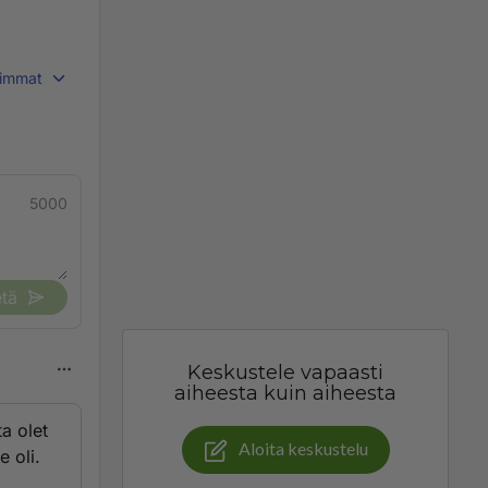
immat
5000
tä
Keskustele vapaasti
aiheesta kuin aiheesta
ta olet
Aloita keskustelu
e oli.