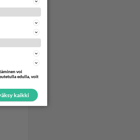
ommentoi
ttäminen voi
utetulla edulla, voit
ommentoi
äksy kaikki