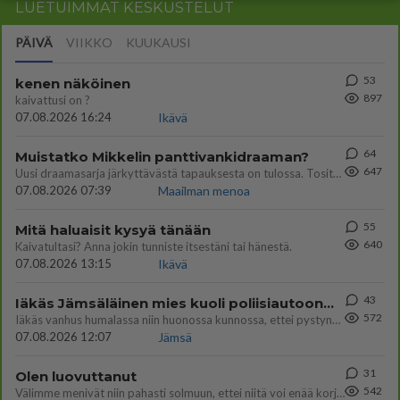
LUETUIMMAT KESKUSTELUT
PÄIVÄ
VIIKKO
KUUKAUSI
53
kenen näköinen
897
kaivattusi on ?
07.08.2026 16:24
Ikävä
64
Muistatko Mikkelin panttivankidraaman?
647
Uusi draamasarja järkyttävästä tapauksesta on tulossa. Tositapahtumiin perustuva sarja ammentaa vuoden 1986 Mikkelin pan
07.08.2026 07:39
Maailman menoa
55
Mitä haluaisit kysyä tänään
640
Kaivatultasi? Anna jokin tunniste itsestäni tai hänestä.
07.08.2026 13:15
Ikävä
43
Iäkäs Jämsäläinen mies kuoli poliisiautoon matkalla Jyväskylän putkaan
572
Iäkäs vanhus humalassa niin huonossa kunnossa, ettei pystynyt huolehtimaan itsestään niin ainoa apu sillä hetkellä oli
07.08.2026 12:07
Jämsä
31
Olen luovuttanut
542
Välimme menivät niin pahasti solmuun, ettei niitä voi enää korjata. On aika jatkaa elämässä eteenpäin. Toivon sulle kaik