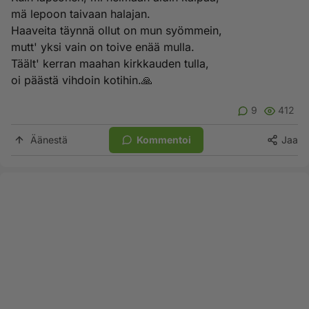
mä lepoon taivaan halajan.
Haaveita täynnä ollut on mun syömmein,
mutt' yksi vain on toive enää mulla.
Täält' kerran maahan kirkkauden tulla,
oi päästä vihdoin kotihin.🙏
9
412
Äänestä
Kommentoi
Jaa