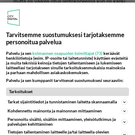
mutta oli vaikea istua lentokoneessa kun oli kanki
persiissä.
Äänestä
Kommentoi
Tarvitsemme suostumuksesi tarjotaksemme
Anonyymi
personoitua palvelua
2024-04-25 21:00:36
Anonyymi
kirjoitti:
Palvelu ja sen
kolmannen osapuolen toimittajat (73)
keräävät
henkilötietoja (esim. IP-osoite tai laitetunniste) käyttäen evästeitä
Narsu läksi lomalle Ibizalle. Muuten meni hyvin mutta
ja muita teknisiä keinoja tietojen tallentamiseen ja lukemiseen
oli vaikea istua lentokoneessa kun oli kanki persiissä.
laitteellasi tarjotakseen sinulle tarkoituksenmukaisia mainoksia
ja parhaan mahdollisen asiakaskokemuksen.
Palvelu ja sen kumppanit tarvitsevat suostumuksesi seuraaviin:
Käykö se pitkä vaalee narsu sinisellä
sähköautolla Nesteen vessassa paskalla.
Tarkoitukset
Äänestä
Kommentoi
Tarkat sijaintitiedot ja tunnistaminen laitetta skannaamalla
Kohdennettu mainonta ja mainonnan mittaaminen
Anonyymi
Personoitu sisältö, sisällön mittaaminen, yleisötutkimus ja
2024-04-26 09:35:36
palvelujen kehittäminen
Ei kyllä tämä oikea Nesteen Narsisti on niin kova
Tietojen tallentaminen laitteelle ja/tai laitteella olevien