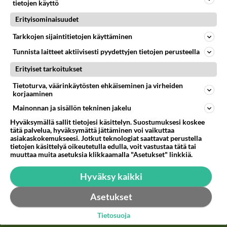
tietojen käyttö
kusettaja ollut ikänsä että Jumalakin hämääntyy
sen puheisiin ja Pietari avaa ovet sisään kunnes
Erityisominaisuudet
Huomaavat..tämä ei ollutkaan totuus vaan se
Tarkkojen sijaintitietojen käyttäminen
Narsisti mikä on palannut edellisessä elämässä
Tunnista laitteet aktiivisesti pyydettyjen tietojen perusteella
ulkomailta kusettamasta ja nyt meni taas sama
läpi mutta liian myöhään tajuttiin se.Johon Pietari
Erityiset tarkoitukset
sanoo Narsisti valehtelija ollut ikänsä mihin koira
Tietoturva, väärinkäytösten ehkäiseminen ja virheiden
karvoistaan pääsee.Lets go to Hell vastaa toinen.
korjaaminen
Mainonnan ja sisällön tekninen jakelu
Äänestä
Kommentoi
Hyväksymällä sallit tietojesi käsittelyn. Suostumuksesi koskee
tätä palvelua, hyväksymättä jättäminen voi vaikuttaa
asiakaskokemukseesi. Jotkut teknologiat saattavat perustella
Kommentoi aloitusta...
tietojen käsittelyä oikeutetulla edulla, voit vastustaa tätä tai
muuttaa muita asetuksia klikkaamalla "Asetukset" linkkiä.
Hyväksy kaikki
Ketjusta on poistettu
4
sääntöjenvastaista viestiä.
Asetukset
Takaisin ylös
Tietosuoja