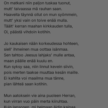
On matkani niin paljon tuskaa tuonut,
mutt' taivaassa mä rauhan saan.
Haaveita täynnä ollut on mun syömmein,
mutt' yksi vain on toive enää mulla.
Täält' kerran maahan kirkkauden tulla,
Oi, päästä vihdoin kotihin.
Jo kaukaisen nään korkeudessa hohteen,
siell' ihmeinen mua oottaa isänmaa.
Sen tahtoo Jeesus lahjaks' mulle antaa,
maan päälle enää kuulu en.
Kun syksy saa, niin linnut kevein siivin,
pois merten taakse muuttaa kesän maille.
Ei kahlita voi maailma mua tänne,
pian lähteä saan kotihin.
Mun aatoksein vie aina puoleen Herran,
kun virran vuo päin merta kiiruhtaa.
Kuin lapsonen, mi helmaan äidin kaipaa,