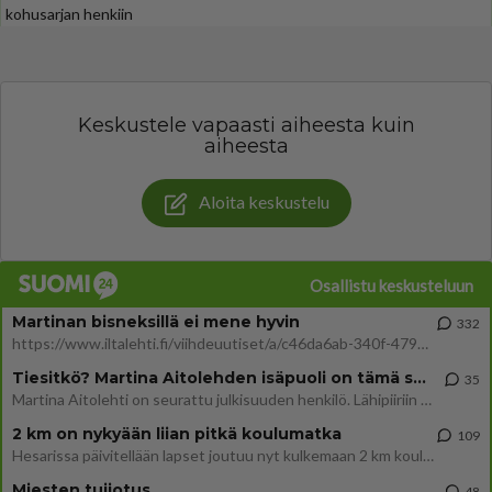
kohusarjan henkiin
Keskustele vapaasti aiheesta kuin
aiheesta
Aloita keskustelu
Osallistu keskusteluun
Martinan bisneksillä ei mene hyvin
332
https://www.iltalehti.fi/viihdeuutiset/a/c46da6ab-340f-4790-aaa7-0865eed2336 Yrityksen konkurssihakemus on tullut kärä
Tiesitkö? Martina Aitolehden isäpuoli on tämä suosittu laulaja
35
Martina Aitolehti on seurattu julkisuuden henkilö. Lähipiiriin mahtuu muitakin tunnettuja henkilöitä. Tiesitkö, että Ma
2 km on nykyään liian pitkä koulumatka
109
Hesarissa päivitellään lapset joutuu nyt kulkemaan 2 km kouluun jösses. Ruostefillarilla tuo matka menee vaikka miten äk
Miesten tuijotus
48