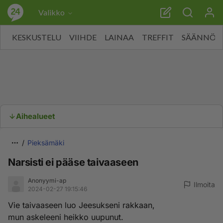
Valikko
KESKUSTELU
VIIHDE
LAINAA
TREFFIT
SÄÄNNÖT
Aihealueet
Pieksämäki
Narsisti ei pääse taivaaseen
Anonyymi-ap
Ilmoita
2024-02-27 19:15:46
Vie taivaaseen luo Jeesukseni rakkaan,
mun askeleeni heikko uupunut.