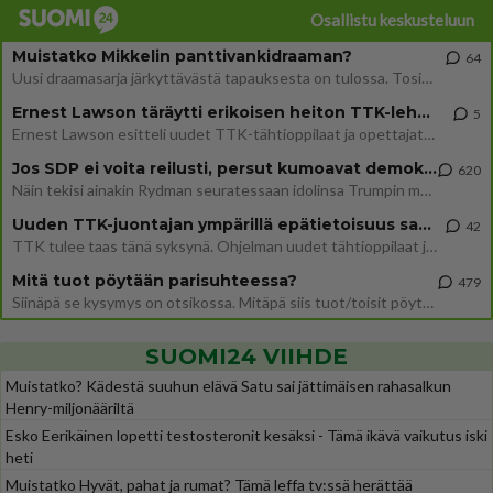
Osallistu keskusteluun
Muistatko Mikkelin panttivankidraaman?
64
Uusi draamasarja järkyttävästä tapauksesta on tulossa. Tositapahtumiin perustuva sarja ammentaa vuoden 1986 Mikkelin pan
Ernest Lawson täräytti erikoisen heiton TTK-lehdistötilaisuudessa: " Onko tässä tarkoituksena...?"
5
Ernest Lawson esitteli uudet TTK-tähtioppilaat ja opettajat torstaina 6.8. lehdistölle. Tulevalla kaudella on yksi hausk
Jos SDP ei voita reilusti, persut kumoavat demokratian Suomesta
620
Näin tekisi ainakin Rydman seuratessaan idolinsa Trumpin mallia https://www.is.fi/politiikka/art-2000012187244.html
Uuden TTK-juontajan ympärillä epätietoisuus sakenee - Nyt MTV hämmentää soppaa
42
TTK tulee taas tänä syksynä. Ohjelman uudet tähtioppilaat julkistetaan torstaina 6. elokuuta klo 14 alkavassa lehdistö
Mitä tuot pöytään parisuhteessa?
479
Siinäpä se kysymys on otsikossa. Mitäpä siis tuot/toisit pöytään parisuhteessa? Oletko mies vai nainen? Koetko sen mitä
SUOMI24 VIIHDE
Muistatko? Kädestä suuhun elävä Satu sai jättimäisen rahasalkun
Henry-miljonääriltä
Esko Eerikäinen lopetti testosteronit kesäksi - Tämä ikävä vaikutus iski
heti
Muistatko Hyvät, pahat ja rumat? Tämä leffa tv:ssä herättää