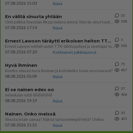
07.08.2026 15:03
Ikävä
32
En välitä sinusta yhtään
508
Olet pelkkä itsestään liikoja luuleva ämmä. Kierrän sinut kaukaa nyt ja aina. Olit mulle pelkkä lelu vaan.
07.08.2026 17:14
Ikävä
5
Ernest Lawson täräytti erikoisen heiton TTK-lehdistötilaisuudessa: " Onko tässä tarkoituksena...?"
503
Ernest Lawson esitteli uudet TTK-tähtioppilaat ja opettajat torstaina 6.8. lehdistölle. Tulevalla kaudella on yksi hausk
07.08.2026 07:20
Kotimaiset julkkisjuorut
75
Hyvä ihminen
457
Koetko olevasi hyvä ihminen ja kohteletko toisia arvostavasti?
08.08.2026 05:09
Ikävä
37
Ei se nainen edes oo
426
mitenkään nätti 🤣🤣🤣🤣🤣
08.08.2026 19:19
Ikävä
33
Nainen. Onko meissä
425
Sinusta jotain samaa? Näköä tai luonteenpiirteitä? Utelias
07.08.2026 21:51
Ikävä