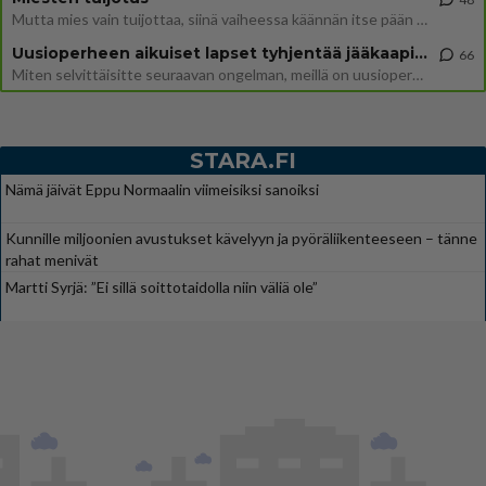
Mutta mies vain tuijottaa, siinä vaiheessa käännän itse pään pois. Mikä juttu? Yleensä jos joku tuijottaa tai katsoo, hä
Uusioperheen aikuiset lapset tyhjentää jääkaapin käydessään
66
Miten selvittäisitte seuraavan ongelman, meillä on uusioperhe, minulla teini-ikäiset lapset ja puolisolla aikuiset, jotk
STARA.FI
Nämä jäivät Eppu Normaalin viimeisiksi sanoiksi
Kunnille miljoonien avustukset kävelyyn ja pyöräliikenteeseen – tänne
rahat menivät
Martti Syrjä: ”Ei sillä soittotaidolla niin väliä ole”