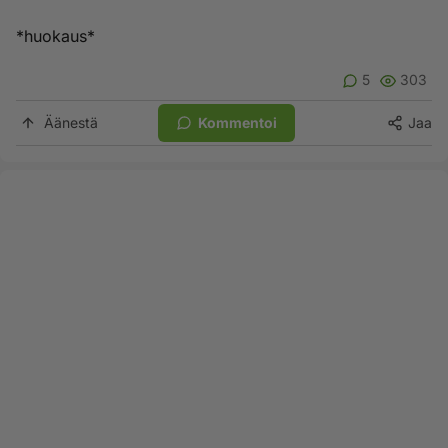
*huokaus*
5
303
Äänestä
Kommentoi
Jaa