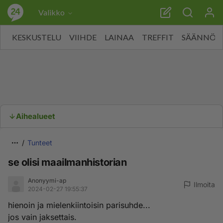
Valikko
KESKUSTELU
VIIHDE
LAINAA
TREFFIT
SÄÄNNÖT
Aihealueet
Tunteet
se olisi maailmanhistorian
Anonyymi-ap
Ilmoita
2024-02-27 19:55:37
hienoin ja mielenkiintoisin parisuhde...
jos vain jaksettais.