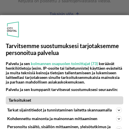
Ketjusta on poistettu
3
sääntöjenvastaista viestiä.
Takaisin ylös
LUETUIMMAT KESKUSTELUT
PÄIVÄ
VIIKKO
KUUKAUSI
Tarvitsemme suostumuksesi tarjotaksemme
59
personoitua palvelua
kenen näköinen
1061
kaivattusi on ?
07.08.2026 16:24
Ikävä
Palvelu ja sen
kolmannen osapuolen toimittajat (73)
keräävät
henkilötietoja (esim. IP-osoite tai laitetunniste) käyttäen evästeitä
ja muita teknisiä keinoja tietojen tallentamiseen ja lukemiseen
76
Muistatko Mikkelin panttivankidraaman?
laitteellasi tarjotakseen sinulle tarkoituksenmukaisia mainoksia
859
Uusi draamasarja järkyttävästä tapauksesta on tulossa. Tositapahtumiin perustuva sarja ammentaa vuoden 1986 Mikkelin pan
ja parhaan mahdollisen asiakaskokemuksen.
07.08.2026 07:39
Maailman menoa
Palvelu ja sen kumppanit tarvitsevat suostumuksesi seuraaviin:
72
Iäkäs Jämsäläinen mies kuoli poliisiautoon matkalla Jyväskylän putkaan
Tarkoitukset
835
Iäkäs vanhus humalassa niin huonossa kunnossa, ettei pystynyt huolehtimaan itsestään niin ainoa apu sillä hetkellä oli
Tarkat sijaintitiedot ja tunnistaminen laitetta skannaamalla
07.08.2026 12:07
Jämsä
Kohdennettu mainonta ja mainonnan mittaaminen
62
Mitä haluaisit kysyä tänään
Personoitu sisältö, sisällön mittaaminen, yleisötutkimus ja
760
Kaivatultasi? Anna jokin tunniste itsestäni tai hänestä.