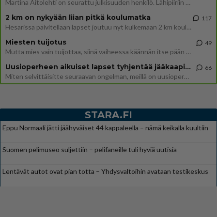
Martina Aitolehti on seurattu julkisuuden henkilö. Lähipiiriin mahtuu muitakin tunnettuja henkilöitä. Tiesitkö, että Ma
2 km on nykyään liian pitkä koulumatka
117
Hesarissa päivitellään lapset joutuu nyt kulkemaan 2 km kouluun jösses. Ruostefillarilla tuo matka menee vaikka miten äk
Miesten tuijotus
49
Mutta mies vain tuijottaa, siinä vaiheessa käännän itse pään pois. Mikä juttu? Yleensä jos joku tuijottaa tai katsoo, hä
Uusioperheen aikuiset lapset tyhjentää jääkaapin käydessään
66
Miten selvittäisitte seuraavan ongelman, meillä on uusioperhe, minulla teini-ikäiset lapset ja puolisolla aikuiset, jotk
STARA.FI
Eppu Normaali jätti jäähyväiset 44 kappaleella – nämä keikalla kuultiin
Suomen pelimuseo suljettiin – pelifaneille tuli hyviä uutisia
Lentävät autot ovat pian totta – Yhdysvaltoihin avataan testikeskus