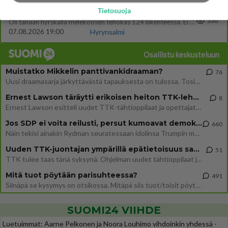
Tietosuoja
16
Mersumies201
530
Oli tänään hyrskällä melekoosen tehokas 124 liikenteessä. Ei paljon vastamäki haitannu....
07.08.2026 19:00
Hyrynsalmi
Osallistu keskusteluun
Muistatko Mikkelin panttivankidraaman?
76
Uusi draamasarja järkyttävästä tapauksesta on tulossa. Tositapahtumiin perustuva sarja ammentaa vuoden 1986 Mikkelin pan
Ernest Lawson täräytti erikoisen heiton TTK-lehdistötilaisuudessa: " Onko tässä tarkoituksena...?"
8
Ernest Lawson esitteli uudet TTK-tähtioppilaat ja opettajat torstaina 6.8. lehdistölle. Tulevalla kaudella on yksi hausk
Jos SDP ei voita reilusti, persut kumoavat demokratian Suomesta
660
Näin tekisi ainakin Rydman seuratessaan idolinsa Trumpin mallia https://www.is.fi/politiikka/art-2000012187244.html
Uuden TTK-juontajan ympärillä epätietoisuus sakenee - Nyt MTV hämmentää soppaa
51
TTK tulee taas tänä syksynä. Ohjelman uudet tähtioppilaat julkistetaan torstaina 6. elokuuta klo 14 alkavassa lehdistö
Mitä tuot pöytään parisuhteessa?
491
Siinäpä se kysymys on otsikossa. Mitäpä siis tuot/toisit pöytään parisuhteessa? Oletko mies vai nainen? Koetko sen mitä
SUOMI24 VIIHDE
Luetuimmat: Aarne Pelkonen ja Noora Louhimo vihdoinkin yhdessä -