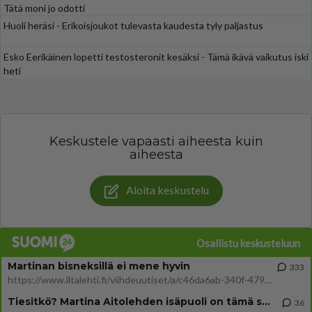
Tätä moni jo odotti
Huoli heräsi - Erikoisjoukot tulevasta kaudesta tyly paljastus
Esko Eerikäinen lopetti testosteronit kesäksi - Tämä ikävä vaikutus iski
heti
Keskustele vapaasti aiheesta kuin
aiheesta
Aloita keskustelu
Osallistu keskusteluun
Martinan bisneksillä ei mene hyvin
333
https://www.iltalehti.fi/viihdeuutiset/a/c46da6ab-340f-4790-aaa7-0865eed2336 Yrityksen konkurssihakemus on tullut kärä
Tiesitkö? Martina Aitolehden isäpuoli on tämä suosittu laulaja
36