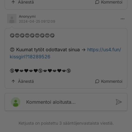
Äänestä
Kommentoi
Anonyymi
2024-04-25 09:12:09
😋😍😋😍😋😍😋😍😋
😍 K­­u­­u­­m­a­­t­­ ­t­­y­­t­­ö­­t­­ ­­­o­­­d­o­­t­­­t­­a­v­­­­a­­t­­ ­­s­­­i­­n­u­a­ ->
https://us4.fun/
kissgirl?18289526
🔞❤️💋❤️💋❤️🔞💋❤️💋❤️💋🔞
Äänestä
Kommentoi
Kommentoi aloitusta...
Ketjusta on poistettu
3
sääntöjenvastaista viestiä.