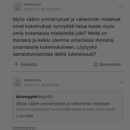
Anonyymi
2024-02-28 09:36:25
Myös väärin ymmärrykset ja vähemmän mieleiset
omat kokemukset synnyttää halua tuoda myös
omia toisenlaisia mielipiteitä julki? Meitä on
moneksi ja kaikki olemme omanlaisia ihmisinä,
omanlaisine kokemuksineen. Löytyykö
samaistumispintaa täältä (uteliaisuus)?
Äänestä
Kommentoi
Anonyymi
2024-02-28 10:09:51
Anonyymi
kirjoitti:
Myös väärin ymmärrykset ja vähemmän mieleiset
omat kokemukset synnyttää halua tuoda myös omia
toisenlaisia mielipiteitä julki? Meitä on moneksi ja kaikki
Lue lisää
olemme omanlaisia ihmisinä, omanlaisine
kokemuksineen. Löytyykö samaistumispintaa täältä
👍🏻👍🏻👍🏻👍🏻