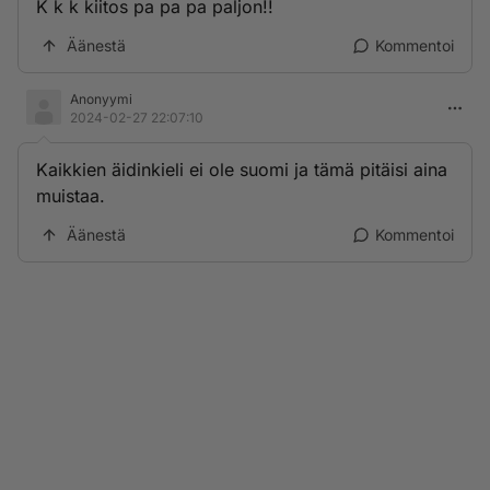
K k k kiitos pa pa pa paljon!!
Äänestä
Kommentoi
Anonyymi
2024-02-27 22:07:10
Kaikkien äidinkieli ei ole suomi ja tämä pitäisi aina
muistaa.
Äänestä
Kommentoi