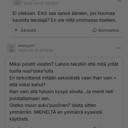
2024-02-27 22:08:51
Ei olekaan. Eikö saa sanoa ääneen, jos huomaa
kauniita tekstejä? En ole niitä omimassa itselleni.
Äänestä
Kommentoi
Anonyymi
2024-02-27 22:16:08
Miksi poistit viestini? Laitoin tekstiin että mitä yrität
tuolla nuol'eske'lulla.
En tarkoittanut mitään seksististä vaan ihan vain =
että miksi kehut?
Ihan vain sitä halusin kysyä sinulta. Ja menit heti
poistattamaan sen.
Oletko muun suku'puolinen? Vasta sitten
ymmärrän. MIEHELTÄ en ymmärrä kyseistä
käytöstä.