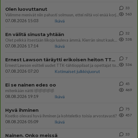
33
Olen luovuttanut
563
Välimme menivät niin pahasti solmuun, ettei niitä voi enää korjata. On aika jatkaa elämässä eteenpäin. Toivon sulle kaik
07.08.2026 15:03
Ikävä
32
En välitä sinusta yhtään
538
Olet pelkkä itsestään liikoja luuleva ämmä. Kierrän sinut kaukaa nyt ja aina. Olit mulle pelkkä lelu vaan.
07.08.2026 17:14
Ikävä
7
Ernest Lawson täräytti erikoisen heiton TTK-lehdistötilaisuudessa: " Onko tässä tarkoituksena...?"
536
Ernest Lawson esitteli uudet TTK-tähtioppilaat ja opettajat torstaina 6.8. lehdistölle. Tulevalla kaudella on yksi hausk
07.08.2026 07:20
Kotimaiset julkkisjuorut
45
Ei se nainen edes oo
469
mitenkään nätti 🤣🤣🤣🤣🤣
08.08.2026 19:19
Ikävä
75
Hyvä ihminen
457
Koetko olevasi hyvä ihminen ja kohteletko toisia arvostavasti?
08.08.2026 05:09
Ikävä
33
Nainen. Onko meissä