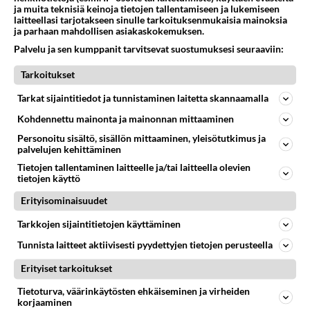
ja muita teknisiä keinoja tietojen tallentamiseen ja lukemiseen
kehitys onkin jäänyt pahasti sivistyksen osalta
laitteellasi tarjotakseen sinulle tarkoituksenmukaisia mainoksia
kesken.
ja parhaan mahdollisen asiakaskokemuksen.
Toivottavasti olet vielä teini kuitenkin. Aikuiselta
Palvelu ja sen kumppanit tarvitsevat suostumuksesi seuraaviin:
tuo olisi jo idioottimaisuuden huippu.
Tarkoitukset
Äänestä
Kommentoi
Tarkat sijaintitiedot ja tunnistaminen laitetta skannaamalla
Kohdennettu mainonta ja mainonnan mittaaminen
Anonyymi
2024-02-27 22:17:16
Personoitu sisältö, sisällön mittaaminen, yleisötutkimus ja
palvelujen kehittäminen
Tietojen tallentaminen laitteelle ja/tai laitteella olevien
Minun kaivattuni on ihan super fiksu ja puhuu mut
tietojen käyttö
pyörryksiin joka kerta.. Ettäs tiiätte!
Erityisominaisuudet
Äänestä
Kommentoi
Tarkkojen sijaintitietojen käyttäminen
Tunnista laitteet aktiivisesti pyydettyjen tietojen perusteella
Anonyymi
2024-02-27 22:26:36
Erityiset tarkoitukset
Tähänkin näin moni omimassa. Herätys tyypit.
Tietoturva, väärinkäytösten ehkäiseminen ja virheiden
korjaaminen
Suurin osa teistä ei kirjoita vakuuttavasti tai hyvin!