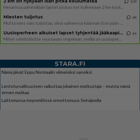
2 km on nykyään liian pitkä koulumatka
109
Hesarissa päivitellään lapset joutuu nyt kulkemaan 2 km kouluun jösses. Ruostefillarilla tuo matka menee vaikka miten äk
Miesten tuijotus
48
Mutta mies vain tuijottaa, siinä vaiheessa käännän itse pään pois. Mikä juttu? Yleensä jos joku tuijottaa tai katsoo, hä
Uusioperheen aikuiset lapset tyhjentää jääkaapin käydessään
66
Miten selvittäisitte seuraavan ongelman, meillä on uusioperhe, minulla teini-ikäiset lapset ja puolisolla aikuiset, jotk
STARA.FI
Nämä jäivät Eppu Normaalin viimeisiksi sanoiksi
Lentoturvallisuuteen vaikuttaa jokainen matkustaja – muista nämä
ennen matkaa
Laittomassa mopomiitissä onnettomuus Seinäjoella