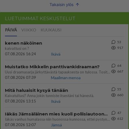
Takaisin ylös
LUETUIMMAT KESKUSTELUT
PÄIVÄ
VIIKKO
KUUKAUSI
53
kenen näköinen
917
kaivattusi on ?
07.08.2026 16:24
Ikävä
64
Muistatko Mikkelin panttivankidraaman?
667
Uusi draamasarja järkyttävästä tapauksesta on tulossa. Tositapahtumiin perustuva sarja ammentaa vuoden 1986 Mikkelin pan
07.08.2026 07:39
Maailman menoa
55
Mitä haluaisit kysyä tänään
660
Kaivatultasi? Anna jokin tunniste itsestäni tai hänestä.
07.08.2026 13:15
Ikävä
47
Iäkäs Jämsäläinen mies kuoli poliisiautoon matkalla Jyväskylän putkaan
612
Iäkäs vanhus humalassa niin huonossa kunnossa, ettei pystynyt huolehtimaan itsestään niin ainoa apu sillä hetkellä oli
07.08.2026 12:07
Jämsä