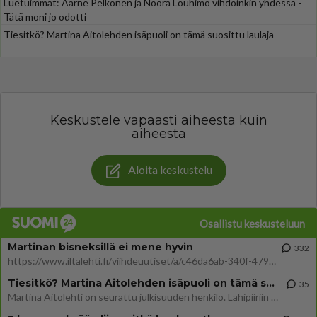
Luetuimmat: Aarne Pelkonen ja Noora Louhimo vihdoinkin yhdessä -
Tätä moni jo odotti
Tiesitkö? Martina Aitolehden isäpuoli on tämä suosittu laulaja
Keskustele vapaasti aiheesta kuin
aiheesta
Aloita keskustelu
Osallistu keskusteluun
Martinan bisneksillä ei mene hyvin
332
https://www.iltalehti.fi/viihdeuutiset/a/c46da6ab-340f-4790-aaa7-0865eed2336 Yrityksen konkurssihakemus on tullut kärä
Tiesitkö? Martina Aitolehden isäpuoli on tämä suosittu laulaja
35
Martina Aitolehti on seurattu julkisuuden henkilö. Lähipiiriin mahtuu muitakin tunnettuja henkilöitä. Tiesitkö, että Ma