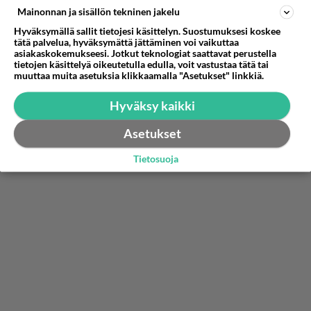
Mainonnan ja sisällön tekninen jakelu
Minä en ominut tätä, joten en väitä itsekään
olevani tässä se kohde.
Hyväksymällä sallit tietojesi käsittelyn. Suostumuksesi koskee
tätä palvelua, hyväksymättä jättäminen voi vaikuttaa
asiakaskokemukseesi. Jotkut teknologiat saattavat perustella
Äänestä
Kommentoi
tietojen käsittelyä oikeutetulla edulla, voit vastustaa tätä tai
muuttaa muita asetuksia klikkaamalla "Asetukset" linkkiä.
Hyväksy kaikki
Asetukset
Tietosuoja