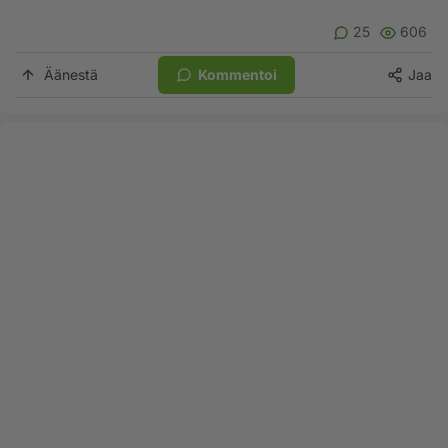
25
606
Äänestä
Kommentoi
Jaa