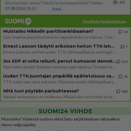
435
Sinusta jotain samaa? Näköä tai luonteenpiirteitä? Utelias
07.08.2026 21:51
Ikävä
Osallistu keskusteluun
Muistatko Mikkelin panttivankidraaman?
64
Uusi draamasarja järkyttävästä tapauksesta on tulossa. Tositapahtumiin perustuva sarja ammentaa vuoden 1986 Mikkelin pan
Ernest Lawson täräytti erikoisen heiton TTK-lehdistötilaisuudessa: " Onko tässä tarkoituksena...?"
7
Ernest Lawson esitteli uudet TTK-tähtioppilaat ja opettajat torstaina 6.8. lehdistölle. Tulevalla kaudella on yksi hausk
Jos SDP ei voita reilusti, persut kumoavat demokratian Suomesta
620
Näin tekisi ainakin Rydman seuratessaan idolinsa Trumpin mallia https://www.is.fi/politiikka/art-2000012187244.html
Uuden TTK-juontajan ympärillä epätietoisuus sakenee - Nyt MTV hämmentää soppaa
43
TTK tulee taas tänä syksynä. Ohjelman uudet tähtioppilaat julkistetaan torstaina 6. elokuuta klo 14 alkavassa lehdistö
Mitä tuot pöytään parisuhteessa?
480
Siinäpä se kysymys on otsikossa. Mitäpä siis tuot/toisit pöytään parisuhteessa? Oletko mies vai nainen? Koetko sen mitä
SUOMI24 VIIHDE
Muistatko? Kädestä suuhun elävä Satu sai jättimäisen rahasalkun
Henry-miljonääriltä