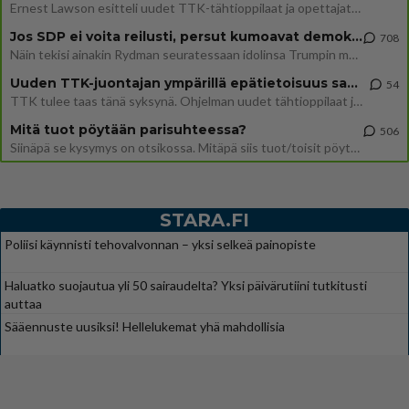
Ernest Lawson esitteli uudet TTK-tähtioppilaat ja opettajat torstaina 6.8. lehdistölle. Tulevalla kaudella on yksi hausk
Jos SDP ei voita reilusti, persut kumoavat demokratian Suomesta
708
Näin tekisi ainakin Rydman seuratessaan idolinsa Trumpin mallia https://www.is.fi/politiikka/art-2000012187244.html
Uuden TTK-juontajan ympärillä epätietoisuus sakenee - Nyt MTV hämmentää soppaa
54
TTK tulee taas tänä syksynä. Ohjelman uudet tähtioppilaat julkistetaan torstaina 6. elokuuta klo 14 alkavassa lehdistö
Mitä tuot pöytään parisuhteessa?
506
Siinäpä se kysymys on otsikossa. Mitäpä siis tuot/toisit pöytään parisuhteessa? Oletko mies vai nainen? Koetko sen mitä
STARA.FI
Poliisi käynnisti tehovalvonnan – yksi selkeä painopiste
Haluatko suojautua yli 50 sairaudelta? Yksi päivärutiini tutkitusti
auttaa
Sääennuste uusiksi! Hellelukemat yhä mahdollisia