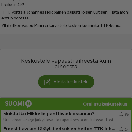
Loukasmäki?
TTK-voittaja Johannes Holopainen paljasti iloisen uutisen - Tätä moni
ehti jo odottaa
Yllätyitkö? Vappu Pimiä ei kärvistele kesken kuuminta TTK-kohua
Keskustele vapaasti aiheesta kuin
aiheesta
Aloita keskustelu
Osallistu keskusteluun
Muistatko Mikkelin panttivankidraaman?
98
Uusi draamasarja järkyttävästä tapauksesta on tulossa. Tositapahtumiin perustuva sarja ammentaa vuoden 1986 Mikkelin pan
Ernest Lawson täräytti erikoisen heiton TTK-lehdistötilaisuudessa: " Onko tässä tarkoituksena...?"
14