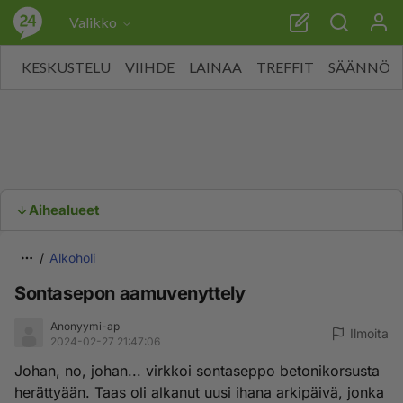
Valikko
KESKUSTELU
VIIHDE
LAINAA
TREFFIT
SÄÄNNÖT
Aihealueet
Alkoholi
Sontasepon aamuvenyttely
Anonyymi-ap
Ilmoita
2024-02-27 21:47:06
Johan, no, johan... virkkoi sontaseppo betonikorsusta
herättyään. Taas oli alkanut uusi ihana arkipäivä, jonka