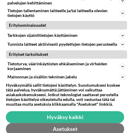
1374
mitenkään nätti 🤣🤣🤣🤣🤣
palvelujen kehittäminen
08.08.2026 19:19
Ikävä
Tietojen tallentaminen laitteelle ja/tai laitteella olevien
tietojen käyttö
58
Aina vaan mietin sua
933
Erityisominaisuudet
Miksen saa sinua mielestäni pois
08.08.2026 17:08
Ikävä
Tarkkojen sijaintitietojen käyttäminen
66
Käviskö tällainen suhde
Tunnista laitteet aktiivisesti pyydettyjen tietojen perusteella
812
Tutustutaan, fyysistä kontaktia, mutta ensijaisesti tarkoituksena ei ole aloittaa mitään virallista tai rikkoa mitään? E
Erityiset tarkoitukset
09.08.2026 17:40
Ikävä
Tietoturva, väärinkäytösten ehkäiseminen ja virheiden
39
Raiskausyritys
korjaaminen
732
Eilen laajallakankaalla lenkkipolulla.
Mainonnan ja sisällön tekninen jakelu
09.08.2026 14:22
Kajaani
Hyväksymällä sallit tietojesi käsittelyn. Suostumuksesi koskee
tätä palvelua, hyväksymättä jättäminen voi vaikuttaa
35
Vetovoima
asiakaskokemukseesi. Jotkut teknologiat saattavat perustella
715
Onko välillänne suuri vetovoima ja miten se ilmenee? Onko siitä haittaa?
tietojen käsittelyä oikeutetulla edulla, voit vastustaa tätä tai
08.08.2026 14:24
Ikävä
muuttaa muita asetuksia klikkaamalla "Asetukset" linkkiä.
48
Hyväksy kaikki
Nainen. Onko meissä
714
Sinusta jotain samaa? Näköä tai luonteenpiirteitä? Utelias
Asetukset
07.08.2026 21:51
Ikävä