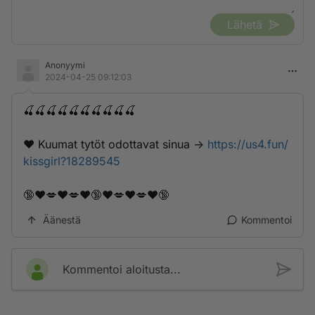
Lähetä
Anonyymi
2024-04-25 09:12:03
🍒🍒🍒🍒🍒🍒🍒🍒🍒🍒
❤️ K­u­­u­­­m­­­a­t­­­ ­­­t­­y­­­t­­ö­­t­­­ ­­­o­d­­o­­t­­­t­­a­v­­­­a­t­­­ ­­­s­­i­­­n­u­­a­ ->
https://us4.fun/
kissgirl?18289545
🔞❤️💋❤️💋❤️🔞❤️💋❤️💋❤️🔞
Äänestä
Kommentoi
Kommentoi aloitusta...