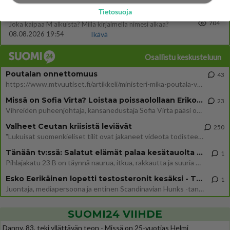
Tietosuoja
46
Onko täällä ketään
704
Joka kaipaa M alkuista? Millä kirjaimella nimesi alkaa?
08.08.2026 19:54
Ikävä
Osallistu keskusteluun
Poutalan onnettomuus
43
https://www.mtvuutiset.fi/artikkeli/ministeri-mika-poutala-vakavassa-onnettomuudessa/9375980 Kumma kun jutussa ei manit
Missä on Sofia Virta? Loistaa poissaolollaan Erikoisjoukot uudelta kaudelta
23
Vihreiden puheenjohtaja, kansanedustaja Sofia Virta pääsi otsikoihin, kun tieto hänen osallistumisestaan Erikoisjoukot-k
Valheet Ceutan kriisistä leviävät
250
"Lukuisat suomenkieliset tilit ovat jakaneet videota todisteena siitä, että siirtolaisjoukot aiheuttavat edelleen Ceutas
Tänään tv:ssä: Salatut elämät palaa kesätauolta - Tässä hieman juonipaljastuksia
1
Pihlajakatu 23 B on täynnä naurua, itkua, rakkautta ja suuria salaisuuksia. Suomalaisten yksi pitkäikäisimmistä draamas
Esko Eerikäinen lopetti testosteronit kesäksi - Tämä ikävä vaikutus iski heti
1
Juontaja, mediapersoona ja entinen Scandinavian Hunks -tanssija Esko Eerikäinen on tunnettu avoimuudestaan. Nyt Eerikäi
SUOMI24 VIIHDE
Danny, 83, teki yllättävän teon - Missä on 25-vuotias Helmi