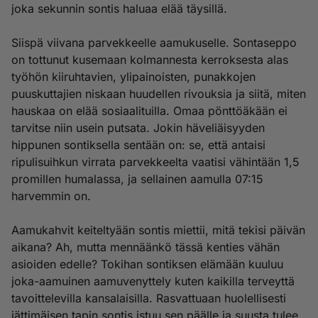
joka sekunnin sontis haluaa elää täysillä.
Siispä viivana parvekkeelle aamukuselle. Sontaseppo
on tottunut kusemaan kolmannesta kerroksesta alas
työhön kiiruhtavien, ylipainoisten, punakkojen
puuskuttajien niskaan huudellen rivouksia ja siitä, miten
hauskaa on elää sosiaalituilla. Omaa pönttöäkään ei
tarvitse niin usein putsata. Jokin häveliäisyyden
hippunen sontiksella sentään on: se, että antaisi
ripulisuihkun virrata parvekkeelta vaatisi vähintään 1,5
promillen humalassa, ja sellainen aamulla 07:15
harvemmin on.
Aamukahvit keiteltyään sontis miettii, mitä tekisi päivän
aikana? Ah, mutta mennäänkö tässä kenties vähän
asioiden edelle? Tokihan sontiksen elämään kuuluu
joka-aamuinen aamuvenyttely kuten kaikilla terveyttä
tavoittelevilla kansalaisilla. Rasvattuaan huolellisesti
jättimäisen tapin sontis istuu sen päälle ja suusta tulee