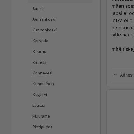
miten soss
Jämsä
lapsi ei 
Jämsänkoski
jotka ei o
ne puunaa
Kannonkoski
sitte naur
Karstula
mitä riske
Keuruu
Kinnula
Konnevesi
Äänest
Kuhmoinen
Kyyjärvi
Laukaa
Muurame
Pihtipudas