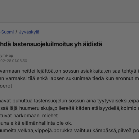
i-Suomi
Jyväskylä
hdä lastensuojeluilmoitus yh äidistä
ymi-ap
02-28 01:08:50
varmaan heitteillejättöä,on sossun asiakkaita,en saa tehtyä 
 en varmaksi tiiä enkä lapsen sukunimeä tiedä kun eronnut 
ioerot
vat puhuttua lastensuojelun sossun aina tyytyväiseksi,eipä
essä läjä huumeruiskuja,pillereitä käden etäisyydellä,kolmio 
htuvat narkomaani miehet
una eikä elämänhallinta ole ok.
uumeita,velkaa,vippejä.porukka vaihtuu kämpässä,pilveä po