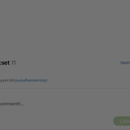
kset
11
Vanh
yymi (
Kirjaudu
/
Rekisteröidy
)
Lähe