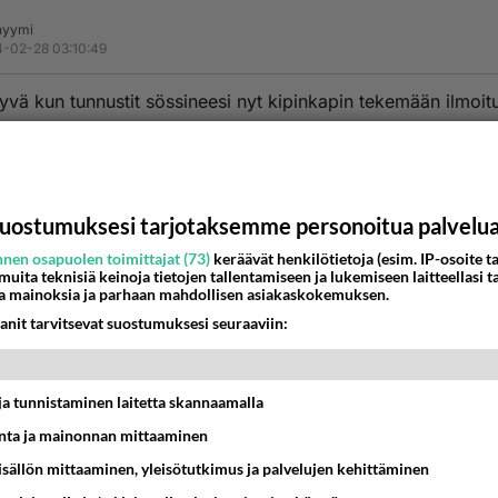
nyymi
-02-28 03:10:49
yvä kun tunnustit sössineesi nyt kipinkapin tekemään ilmoit
i
estä
K
uostumuksesi tarjotaksemme personoitua palvelu
Anonyymi
024-02-28 03:27:05
nen osapuolen toimittajat (73)
keräävät henkilötietoja (esim. IP-osoite ta
 muita teknisiä keinoja tietojen tallentamiseen ja lukemiseen laitteellasi t
ko olevinaan jotenkin hauska, kun päätit noin typerän komm
a mainoksia ja parhaan mahdollisen asiakaskokemuksen.
taa.
anit tarvitsevat suostumuksesi seuraaviin:
taa lukea koko teksi ja tietääkseni lasun tekemiseen pitää
ukunimi olla joka epäselvää.
t ja tunnistaminen laitetta skannaamalla
nestä
K
ta ja mainonnan mittaaminen
Anonyymi
sisällön mittaaminen, yleisötutkimus ja palvelujen kehittäminen
024-02-28 03:42:18