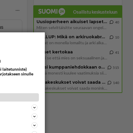
Osallistu keskusteluun
Uusioperheen aikuiset lapset tyhjentää jääkaapin käydessään
40
us
Miten selvittäisitte seuraavan ongelman, meillä on uusioperhe, minulla teini-ikäiset lapset ja puolisolla aikuiset, jotk
GALLUP: Mikä on arkiruokabravuurisi?
10
Lomat on monella lomailtu ja arki alkaa. Se voi tarkoittaa myös sitä, että grillailut on grillattu ja palataan arjen ruo
ommentoi
Naiset kertokaa
41
Miksi se että mies on seksuaalinen ja haluaa seksiä ja te olette hänen mielestänne haluttava on vastenmielistä? Mikä sii
a
Miksi kumppaniehdokkaan oma elämä on teille ongelma?
515
i laitetunniste)
Täällä monesti kuulee vaatimuksia siitä, että kumppaniehdokkaalla ei saisi olla lemmikkejä, lapsia, kavereita, eksiä, su
arjotakseen sinulle
entin
Datakeskukset voivat saada moninkertaisesti enemmän palautuksia kuin mitä ne maksavat veroja
140
”Datakeskukset voivat saada moninkertaisesti enemmän palautuksia kuin mitä ne maksavat veroja”, sanoo professori Jussi K
ommentoi