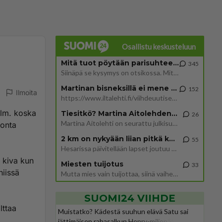
Osallistu keskusteluun
Mitä tuot pöytään parisuhteessa?
345
Siinäpä se kysymys on otsikossa. Mitäpä siis tuot/toisit pöytään parisuhteessa? Oletko mies vai nainen? Koetko sen mitä
Martinan bisneksillä ei mene hyvin
152
Ilmoita
https://www.iltalehti.fi/viihdeuutiset/a/c46da6ab-340f-4790-aaa7-0865eed2336 Yrityksen konkurssihakemus on tullut kärä
ilm. koska
Tiesitkö? Martina Aitolehden isäpuoli on tämä suosittu laulaja
26
Martina Aitolehti on seurattu julkisuuden henkilö. Lähipiiriin mahtuu muitakin tunnettuja henkilöitä. Tiesitkö, että Ma
monta
2 km on nykyään liian pitkä koulumatka
55
Hesarissa päivitellään lapset joutuu nyt kulkemaan 2 km kouluun jösses. Ruostefillarilla tuo matka menee vaikka miten äk
 kiva kun
Miesten tuijotus
33
niissä
Mutta mies vain tuijottaa, siinä vaiheessa käännän itse pään pois. Mikä juttu? Yleensä jos joku tuijottaa tai katsoo, hä
SUOMI24 VIIHDE
lttaa
Muistatko? Kädestä suuhun elävä Satu sai
jättimäisen rahasalkun Henry-miljonääriltä