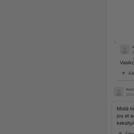
2
Vasiko
Ää
Ano
2024
Mistä t
jos et 
keksityl
Ään