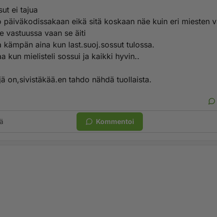
ut ei tajua
oo päiväkodissakaan eikä sitä koskaan näe kuin eri miesten v
le vastuussa vaan se äiti
 kämpän aina kun last.suoj.sossut tulossa.
aa kun mielisteli sossui ja kaikki hyvin..
jä on,sivistäkää.en tahdo nähdä tuollaista.
ä
Kommentoi