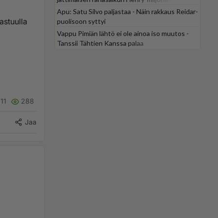
Apu: Satu Silvo paljastaa - Näin rakkaus Reidar-
astuulla
puolisoon syttyi
Vappu Pimiän lähtö ei ole ainoa iso muutos -
Tanssii Tähtien Kanssa palaa
11
288
Jaa