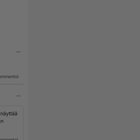
ommentoi
 näyttää
än
ommentoi