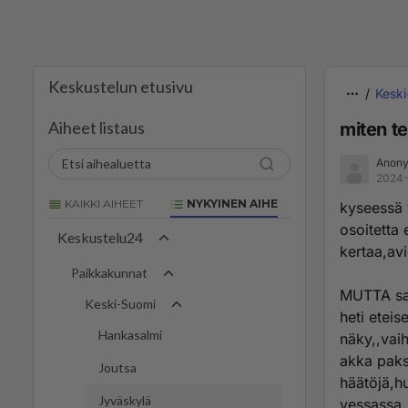
Keskustelun etusivu
Kesk
Aiheet listaus
miten te
Anony
2024-
KAIKKI AIHEET
NYKYINEN AIHE
kyseessä 
osoitetta
Keskustelu24
kertaa,av
Paikkakunnat
MUTTA saa
Keski-Suomi
heti eteis
Hankasalmi
näky,,vai
akka paks
Joutsa
häätöjä,h
Jyväskylä
vessassa.