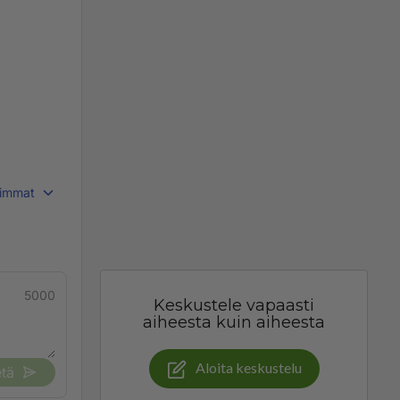
immat
5000
Keskustele vapaasti
aiheesta kuin aiheesta
Aloita keskustelu
tä