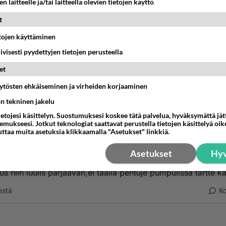
n laitteelle ja/tai laitteella olevien tietojen käyttö
nyymi
kirjoitti:
t
tko olevinaan jotenkin hauska, kun päätit noin typerän kommentin kirj
etojen käyttäminen
ttaa lukea koko teksi ja tietääkseni lasun tekemiseen pitää esim.suk
joka epäselvää.
isää
iivisesti pyydettyjen tietojen perusteella
et
uualle satuilemaan
äytösten ehkäiseminen ja virheiden korjaaminen
nestä
K
ön tekninen jakelu
ietojesi käsittelyn. Suostumuksesi koskee tätä palvelua, hyväksymättä jä
nyymi
mukseesi. Jotkut teknologiat saattavat perustella tietojen käsittelyä oike
-02-28 03:41:47
uttaa muita asetuksia klikkaamalla "Asetukset" linkkiä.
 vastaavia yh mutseja ole vaikka miten paljon,pärjää jos pä
Asetukset
Hyv
oisten yksityiselämään kuormittamalla lastensuojelua,niilläh
us niin luulis pärjäävän,ei täällä pentuje pumpulissa tartte k
estä
K