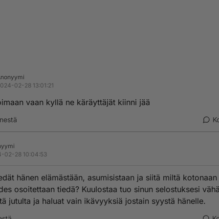
Anonyymi
024-02-28 13:01:21
imaan vaan kyllä ne käräyttäjät kiinni jää
nestä
K
nyymi
-02-28 10:04:53
iedät hänen elämästään, asumisistaan ja siitä miltä kotonaan
edes osoitettaan tiedä? Kuulostaa tuo sinun selostuksesi väh
tä jutulta ja haluat vain ikävyyksiä jostain syystä hänelle.
estä
K