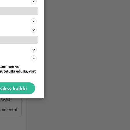
oittaa.
unimi
ommentoi
ttäminen voi
utetulla edulla, voit
rjää,älä
äksy kaikki
än on
asvaa.
ommentoi