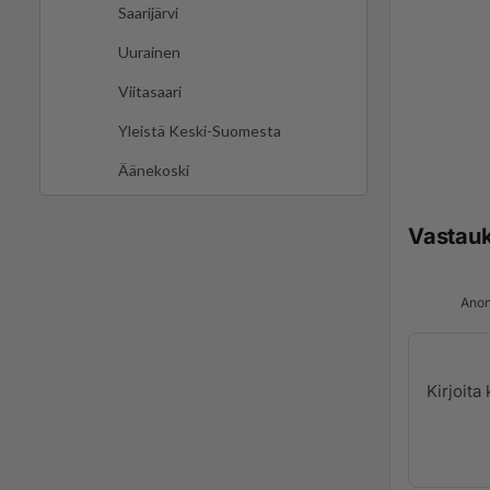
Saarijärvi
Uurainen
Viitasaari
Yleistä Keski-Suomesta
Äänekoski
Vastau
Anon