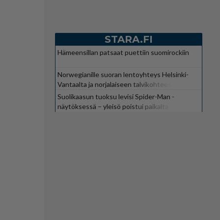
STARA.FI
Hämeensillan patsaat puettiin suomirockiin
Norwegianille suoran lentoyhteys Helsinki-
Vantaalta ja norjalaiseen talvikohteeseen
Suolikaasun tuoksu levisi Spider-Man -
näytöksessä – yleisö poistui paikalta