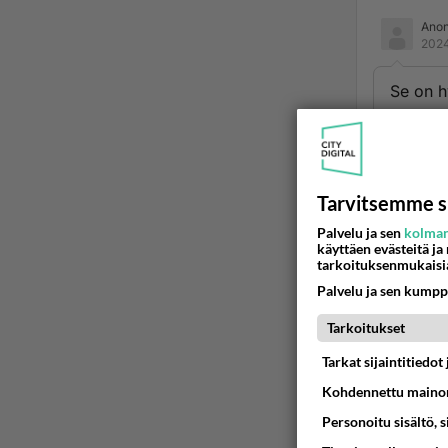
Ano
2024
Se on h
itsestäs
Ään
Tarvitsemme s
2
Palvelu ja sen
kolman
käyttäen evästeitä ja
Luulit
tarkoituksenmukaisi
kirjoit
Palvelu ja sen kumpp
Kannat
Tarkoitukset
esim.s
Tarkat sijaintitiedo
Ää
Kohdennettu mainon
Personoitu sisältö, 
2