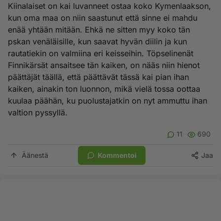
Kiinalaiset on kai luvanneet ostaa koko Kymenlaakson,
kun oma maa on niin saastunut että sinne ei mahdu
enää yhtään mitään. Ehkä ne sitten myy koko tän
pskan venäläisille, kun saavat hyvän diilin ja kun
rautatiekin on valmiina eri keisseihin. Töpselinenät
Finnikärsät ansaitsee tän kaiken, on nääs niin hienot
päättäjät täällä, että päättävät tässä kai pian ihan
kaiken, ainakin ton luonnon, mikä vielä tossa oottaa
kuulaa päähän, ku puolustajatkin on nyt ammuttu ihan
valtion pyssyllä.
11
690
Äänestä
Kommentoi
Jaa