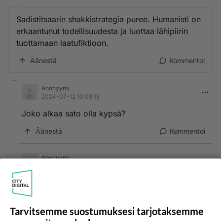
Sadistitsaarin shakkistrategia puree. Humanisti on
erkaantunut todellisuudesta ja luottaa lähipiirin
tuottamaan laatufiktioon.
Äänestä
Kommentoi
Anonyymi
2024-07-12 10:09:15
Joko alkaa sato olla kypsä?
Äänestä
Kommentoi
Anonyymi
2024-07-27 17:32:56
Anonyymi
kirjoitti:
Joko alkaa sato olla kypsä?
Tarvitsemme suostumuksesi tarjotaksemme