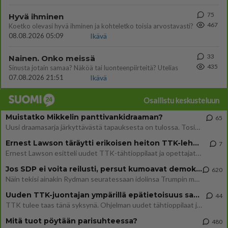
75
Hyvä ihminen
467
Koetko olevasi hyvä ihminen ja kohteletko toisia arvostavasti?
08.08.2026 05:09
Ikävä
33
Nainen. Onko meissä
435
Sinusta jotain samaa? Näköä tai luonteenpiirteitä? Utelias
07.08.2026 21:51
Ikävä
Osallistu keskusteluun
Muistatko Mikkelin panttivankidraaman?
65
Uusi draamasarja järkyttävästä tapauksesta on tulossa. Tositapahtumiin perustuva sarja ammentaa vuoden 1986 Mikkelin pan
Ernest Lawson täräytti erikoisen heiton TTK-lehdistötilaisuudessa: " Onko tässä tarkoituksena...?"
7
Ernest Lawson esitteli uudet TTK-tähtioppilaat ja opettajat torstaina 6.8. lehdistölle. Tulevalla kaudella on yksi hausk
Jos SDP ei voita reilusti, persut kumoavat demokratian Suomesta
620
Näin tekisi ainakin Rydman seuratessaan idolinsa Trumpin mallia https://www.is.fi/politiikka/art-2000012187244.html
Uuden TTK-juontajan ympärillä epätietoisuus sakenee - Nyt MTV hämmentää soppaa
44
TTK tulee taas tänä syksynä. Ohjelman uudet tähtioppilaat julkistetaan torstaina 6. elokuuta klo 14 alkavassa lehdistö
Mitä tuot pöytään parisuhteessa?
480