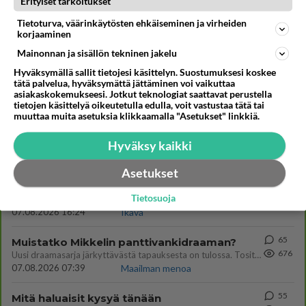
Erityiset tarkoitukset
Kommentoi aloitusta...
Tietoturva, väärinkäytösten ehkäiseminen ja virheiden
korjaaminen
Mainonnan ja sisällön tekninen jakelu
Ketjusta on poistettu
3
sääntöjenvastaista viestiä.
Hyväksymällä sallit tietojesi käsittelyn. Suostumuksesi koskee
tätä palvelua, hyväksymättä jättäminen voi vaikuttaa
asiakaskokemukseesi. Jotkut teknologiat saattavat perustella
Takaisin ylös
tietojen käsittelyä oikeutetulla edulla, voit vastustaa tätä tai
muuttaa muita asetuksia klikkaamalla "Asetukset" linkkiä.
LUETUIMMAT KESKUSTELUT
Hyväksy kaikki
PÄIVÄ
VIIKKO
KUUKAUSI
Asetukset
53
kenen näköinen
917
Tietosuoja
kaivattusi on ?
07.08.2026 16:24
Ikävä
65
Muistatko Mikkelin panttivankidraaman?
676
Uusi draamasarja järkyttävästä tapauksesta on tulossa. Tositapahtumiin perustuva sarja ammentaa vuoden 1986 Mikkelin pan
07.08.2026 07:39
Maailman menoa
55
Mitä haluaisit kysyä tänään