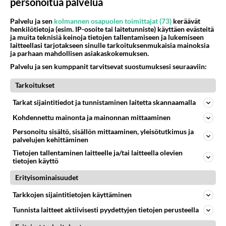
personoitua palvelua
Kaksi ämpärillistä mustikoita poimin.
Enemmänkin olisi ollut saatavilla, mutta en tarvi.
Palvelu ja sen
kolmannen osapuolen toimittajat (73)
keräävät
Mukana oli myös laatikko nauloja varten, mutta
henkilötietoja (esim. IP-osoite tai laitetunniste) käyttäen evästeitä
ja muita teknisiä keinoja tietojen tallentamiseen ja lukemiseen
en löytänyt. Voisiko joku opastaa minne
laitteellasi tarjotakseen sinulle tarkoituksenmukaisia mainoksia
kannattaa mennä, muuten vajaprojekti kusee?
ja parhaan mahdollisen asiakaskokemuksen.
Palvelu ja sen kumppanit tarvitsevat suostumuksesi seuraaviin:
Äänestä
Kommentoi
Tarkoitukset
Anonyymi
Tarkat sijaintitiedot ja tunnistaminen laitetta skannaamalla
2024-07-28 23:25:06
Kohdennettu mainonta ja mainonnan mittaaminen
Anonyymi
kirjoitti:
Personoitu sisältö, sisällön mittaaminen, yleisötutkimus ja
Kaksi ämpärillistä mustikoita poimin. Enemmänkin olisi
palvelujen kehittäminen
ollut saatavilla, mutta en tarvi.
Tietojen tallentaminen laitteelle ja/tai laitteella olevien
Mukana oli myös laatikko nauloja varten, mutta en
Lue lisää
tietojen käyttö
löytänyt. Voisiko joku opastaa minne kannattaa
mennä, muuten vajaprojekti kusee?
Erityisominaisuudet
Naulat maassa!
Tarkkojen sijaintitietojen käyttäminen
Äänestä
Kommentoi
Tunnista laitteet aktiivisesti pyydettyjen tietojen perusteella