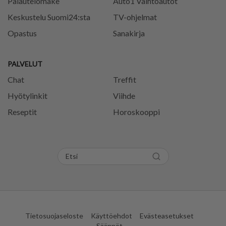
Palautelomake
Auto1 Vaihtoautot
Keskustelu Suomi24:sta
TV-ohjelmat
Opastus
Sanakirja
PALVELUT
Chat
Treffit
Hyötylinkit
Viihde
Reseptit
Horoskooppi
Tietosuojaseloste
Käyttöehdot
Evästeasetukset
Säännöt