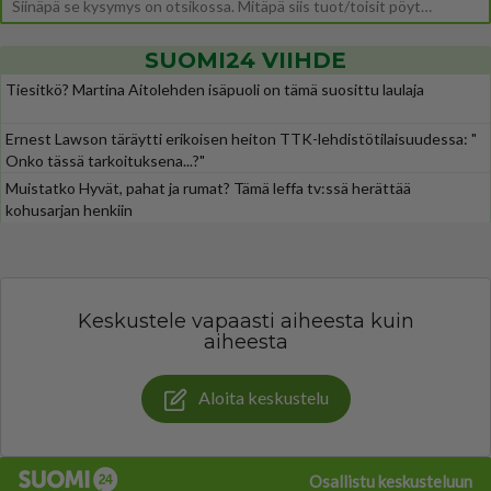
Siinäpä se kysymys on otsikossa. Mitäpä siis tuot/toisit pöytään parisuhteessa? Oletko mies vai nainen? Koetko sen mitä
SUOMI24 VIIHDE
Tiesitkö? Martina Aitolehden isäpuoli on tämä suosittu laulaja
Ernest Lawson täräytti erikoisen heiton TTK-lehdistötilaisuudessa: "
Onko tässä tarkoituksena...?"
Muistatko Hyvät, pahat ja rumat? Tämä leffa tv:ssä herättää
kohusarjan henkiin
Keskustele vapaasti aiheesta kuin
aiheesta
Aloita keskustelu
Osallistu keskusteluun