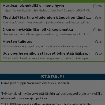
Martinan bisneksillä ei mene hyvin
332
https://www.iltalehti.fi/viihdeuutiset/a/c46da6ab-340f-4790-aaa7-0865eed2336 Yrityksen konkurssihakemus on tullut kärä
Tiesitkö? Martina Aitolehden isäpuoli on tämä suosittu laulaja
35
Martina Aitolehti on seurattu julkisuuden henkilö. Lähipiiriin mahtuu muitakin tunnettuja henkilöitä. Tiesitkö, että Ma
2 km on nykyään liian pitkä koulumatka
109
Hesarissa päivitellään lapset joutuu nyt kulkemaan 2 km kouluun jösses. Ruostefillarilla tuo matka menee vaikka miten äk
Miesten tuijotus
48
Mutta mies vain tuijottaa, siinä vaiheessa käännän itse pään pois. Mikä juttu? Yleensä jos joku tuijottaa tai katsoo, hä
Uusioperheen aikuiset lapset tyhjentää jääkaapin käydessään
66
Miten selvittäisitte seuraavan ongelman, meillä on uusioperhe, minulla teini-ikäiset lapset ja puolisolla aikuiset, jotk
STARA.FI
Nämä jäivät Eppu Normaalin viimeisiksi sanoiksi
Työnantaja ei hyväksynyt etälääkärin sairauslomatodistuksia – neljälle
ei maksettu sairausajan palkkaa
2 000 000 mehiläistä valtasi naapuruston – hurja näky videolle