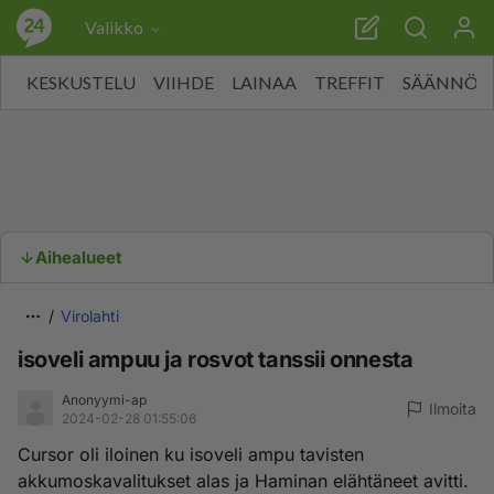
Valikko
KESKUSTELU
VIIHDE
LAINAA
TREFFIT
SÄÄNNÖT
Aihealueet
Virolahti
isoveli ampuu ja rosvot tanssii onnesta
Anonyymi-ap
Ilmoita
2024-02-28 01:55:06
Cursor oli iloinen ku isoveli ampu tavisten
akkumoskavalitukset alas ja Haminan elähtäneet avitti.