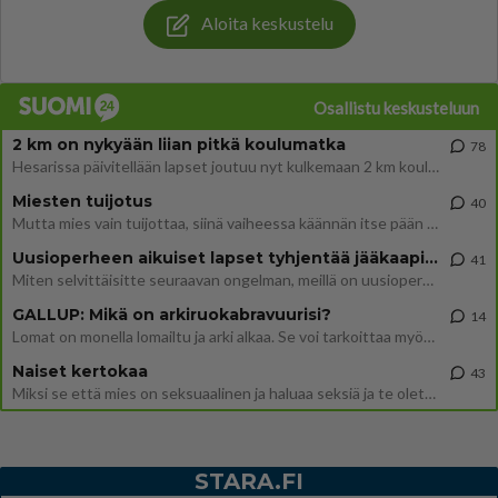
Aloita keskustelu
Osallistu keskusteluun
2 km on nykyään liian pitkä koulumatka
78
Hesarissa päivitellään lapset joutuu nyt kulkemaan 2 km kouluun jösses. Ruostefillarilla tuo matka menee vaikka miten äk
Miesten tuijotus
40
Mutta mies vain tuijottaa, siinä vaiheessa käännän itse pään pois. Mikä juttu? Yleensä jos joku tuijottaa tai katsoo, hä
Uusioperheen aikuiset lapset tyhjentää jääkaapin käydessään
41
Miten selvittäisitte seuraavan ongelman, meillä on uusioperhe, minulla teini-ikäiset lapset ja puolisolla aikuiset, jotk
GALLUP: Mikä on arkiruokabravuurisi?
14
Lomat on monella lomailtu ja arki alkaa. Se voi tarkoittaa myös sitä, että grillailut on grillattu ja palataan arjen ruo
Naiset kertokaa
43
Miksi se että mies on seksuaalinen ja haluaa seksiä ja te olette hänen mielestänne haluttava on vastenmielistä? Mikä sii
STARA.FI