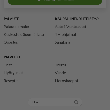
PALAUTE
KAUPALLINEN YHTEISTYÖ
Palautelomake
Auto1 Vaihtoautot
Keskustelu Suomi24:sta
TV-ohjelmat
Opastus
Sanakirja
PALVELUT
Chat
Treffit
Hyötylinkit
Viihde
Reseptit
Horoskooppi