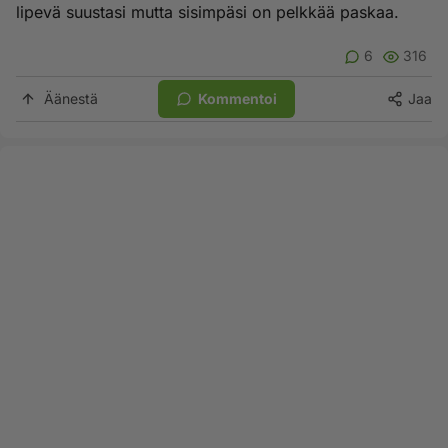
lipevä suustasi mutta sisimpäsi on pelkkää paskaa.
6
316
Äänestä
Kommentoi
Jaa