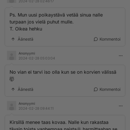
2024-02-28 02:46:17
Ps. Mun uusi poikaystävä vetää sinua nalle
turpaan jos vielä puhut mulle.
T. Oikea hehku
Äänestä
Kommentoi
Anonyymi
2024-02-28 05:03:04
No vian ei tarvi iso olla kun se on korvien välissä
🤯
Äänestä
Kommentoi
Anonyymi
2024-02-28 09:44:11
Kirsillä menee taas kovaa. Nalle kun rakastaa
täysin toista vanhempaa naista🌞 harmittaahan se