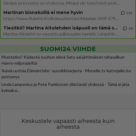
Siinäpä se kysymys on otsikossa. Mitäpä siis tuot/toisit pöytään parisuhteessa? Oletko mies vai nainen? Koetko sen mitä
Martinan bisneksillä ei mene hyvin
265
https://www.iltalehti.fi/viihdeuutiset/a/c46da6ab-340f-4790-aaa7-0865eed2336 Yrityksen konkurssihakemus on tullut kärä
Tiesitkö? Martina Aitolehden isäpuoli on tämä suosittu laulaja
28
Martina Aitolehti on seurattu julkisuuden henkilö. Lähipiiriin mahtuu muitakin tunnettuja henkilöitä. Tiesitkö, että Ma
SUOMI24 VIIHDE
Muistatko? Kädestä suuhun elävä Satu sai jättimäisen rahasalkun
Henry-miljonääriltä
Ikäviä uutisia Elämäni biisi -suosikkisarjasta - Monelle tv-katsojalle iso
pettymys
Linda Lampenius ja Pete Parkkonen yllättävät yhdessä - Tämä ei jätä
kylmäksi...
Keskustele vapaasti aiheesta kuin
aiheesta