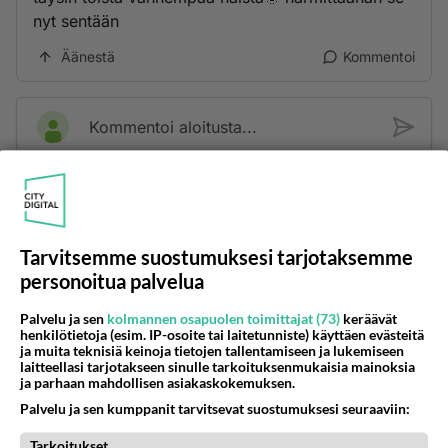
nyt sentään
Äänestä
Kommentoi
Kommentoi aloitusta...
Ketjusta on poistettu
4
sääntöjenvastaista viestiä.
Takaisin ylös
Tarvitsemme suostumuksesi tarjotaksemme
personoitua palvelua
LUETUIMMAT KESKUSTELUT
Palvelu ja sen
kolmannen osapuolen toimittajat (73)
keräävät
PÄIVÄ
VIIKKO
KUUKAUSI
henkilötietoja (esim. IP-osoite tai laitetunniste) käyttäen evästeitä
ja muita teknisiä keinoja tietojen tallentamiseen ja lukemiseen
laitteellasi tarjotakseen sinulle tarkoituksenmukaisia mainoksia
394
Mitä tuot pöytään parisuhteessa?
ja parhaan mahdollisen asiakaskokemuksen.
1580
Siinäpä se kysymys on otsikossa. Mitäpä siis tuot/toisit pöytään parisuhteessa? Oletko mies vai nainen? Koetko sen mitä
Palvelu ja sen kumppanit tarvitsevat suostumuksesi seuraaviin:
04.08.2026 16:53
Sinkut
Tarkoitukset