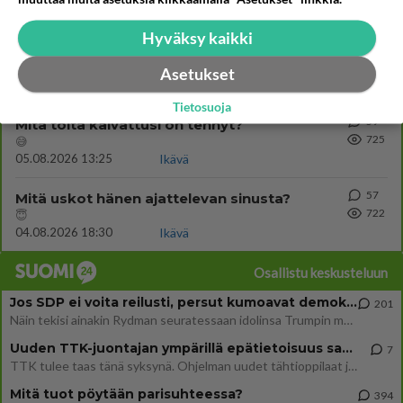
04.08.2026 04:27
Judo
Hyväksy kaikki
65
Voiko meidän välit
726
Koskaan parantua tästä?
Asetukset
05.08.2026 05:34
Ikävä
Tietosuoja
59
Mitä töitä kaivattusi on tehnyt?
725
😅
05.08.2026 13:25
Ikävä
57
Mitä uskot hänen ajattelevan sinusta?
722
😇
04.08.2026 18:30
Ikävä
Osallistu keskusteluun
Jos SDP ei voita reilusti, persut kumoavat demokratian Suomesta
201
Näin tekisi ainakin Rydman seuratessaan idolinsa Trumpin mallia https://www.is.fi/politiikka/art-2000012187244.html
Uuden TTK-juontajan ympärillä epätietoisuus sakenee - Nyt MTV hämmentää soppaa
7
TTK tulee taas tänä syksynä. Ohjelman uudet tähtioppilaat julkistetaan torstaina 6. elokuuta klo 14 alkavassa lehdistö
Mitä tuot pöytään parisuhteessa?
394