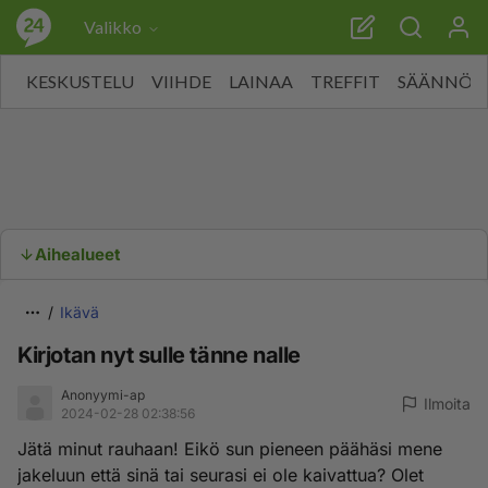
Valikko
KESKUSTELU
VIIHDE
LAINAA
TREFFIT
SÄÄNNÖT
Aihealueet
Ikävä
Kirjotan nyt sulle tänne nalle
Anonyymi-ap
Ilmoita
2024-02-28 02:38:56
Jätä minut rauhaan! Eikö sun pieneen päähäsi mene
jakeluun että sinä tai seurasi ei ole kaivattua? Olet