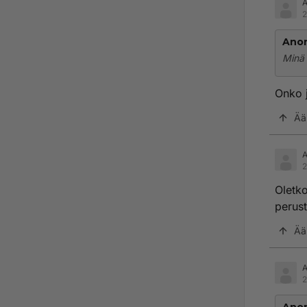
2
Ano
Minä 
Onko 
Ää
2
Oletko
perust
Ää
2