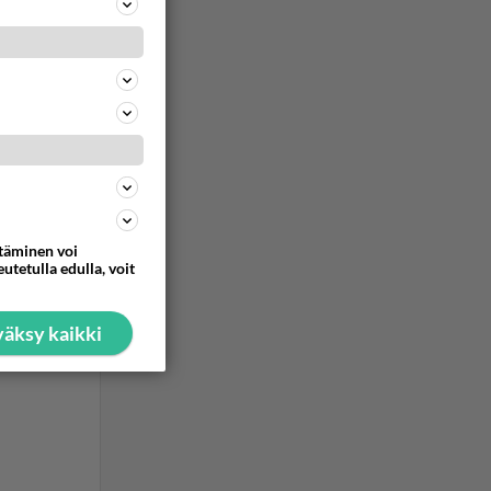
ttäminen voi
utetulla edulla, voit
äksy kaikki