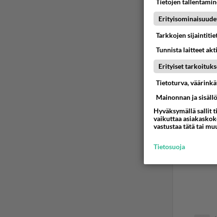
Tietojen tallentamine
Erityisominaisuude
Tarkkojen sijaintiti
Tunnista laitteet akt
Erityiset tarkoituks
Tietoturva, väärink
Mainonnan ja sisäll
Hyväksymällä sallit t
vaikuttaa asiakaskoke
vastustaa tätä tai mu
Tietosuoja