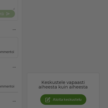
tä
ommentoi
Keskustele vapaasti
ommentoi
aiheesta kuin aiheesta
Aloita keskustelu