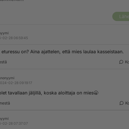
Lähe
nyymi
-02-28 06:59:45
 eturessu on? Aina ajattelen, että mies laulaa kasseistaan.
estä
K
Anonyymi
024-02-28 09:19:17
let tavallaan jäljillä, koska aloittaja on mies🥱
nestä
K
nyymi
-02-28 07:37:07