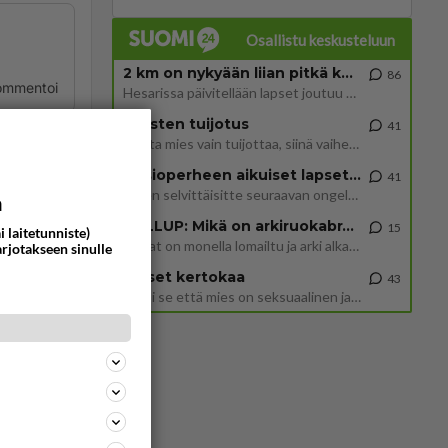
Osallistu keskusteluun
2 km on nykyään liian pitkä koulumatka
86
ommentoi
Hesarissa päivitellään lapset joutuu nyt kulkemaan 2 km kouluun jösses. Ruostefillarilla tuo matka menee vaikka miten äk
Miesten tuijotus
41
Mutta mies vain tuijottaa, siinä vaiheessa käännän itse pään pois. Mikä juttu? Yleensä jos joku tuijottaa tai katsoo, hä
Uusioperheen aikuiset lapset tyhjentää jääkaapin käydessään
41
Miten selvittäisitte seuraavan ongelman, meillä on uusioperhe, minulla teini-ikäiset lapset ja puolisolla aikuiset, jotk
a
GALLUP: Mikä on arkiruokabravuurisi?
15
ommentoi
i laitetunniste)
Lomat on monella lomailtu ja arki alkaa. Se voi tarkoittaa myös sitä, että grillailut on grillattu ja palataan arjen ruo
arjotakseen sinulle
Naiset kertokaa
43
Miksi se että mies on seksuaalinen ja haluaa seksiä ja te olette hänen mielestänne haluttava on vastenmielistä? Mikä sii