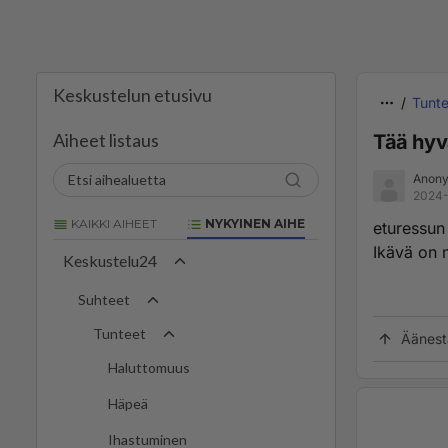
Keskustelun etusivu
Tunte
Aiheet listaus
Tää hyv
Anony
2024-
KAIKKI AIHEET
NYKYINEN AIHE
eturessun 
Ikävä on m
Keskustelu24
Suhteet
Tunteet
Äänest
Haluttomuus
Häpeä
Ihastuminen