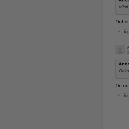
Ano
Minä 
Oot ni
Ää
2
Ano
Onko
On on
Ää