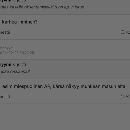
nyymi
kirjoitti:
taas käsitän oksentamiseksi tuon ap. n jutun
i karhea ihminen?
nestä
K
Anonyymi
024-02-28 09:22:05
nyymi
kirjoitti:
 joku raskaana?
, esim miespuolinen AP, kärsä näkyy muhkean masun alta
nestä
K