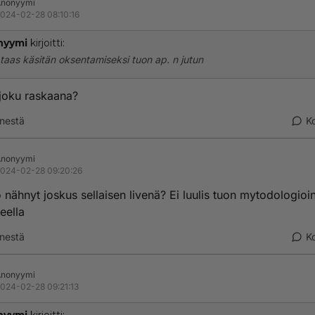
Anonyymi
024-02-28 08:10:16
nyymi
kirjoitti:
taas käsitän oksentamiseksi tuon ap. n jutun
joku raskaana?
nestä
K
Anonyymi
024-02-28 09:20:26
 nähnyt joskus sellaisen livenä? Ei luulis tuon mytodologioi
eella
nestä
K
Anonyymi
024-02-28 09:21:13