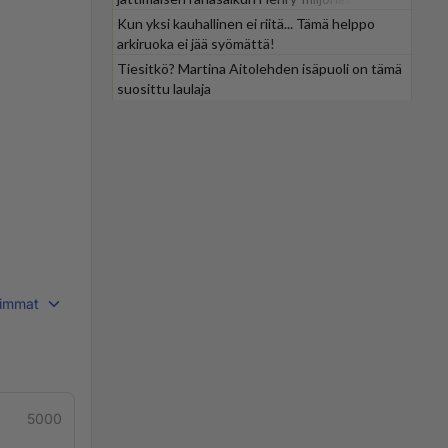
Kun yksi kauhallinen ei riitä... Tämä helppo
arkiruoka ei jää syömättä!
Tiesitkö? Martina Aitolehden isäpuoli on tämä
suosittu laulaja
immat
5000