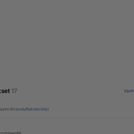
kset
17
Vanh
yymi (
Kirjaudu
/
Rekisteröidy
)