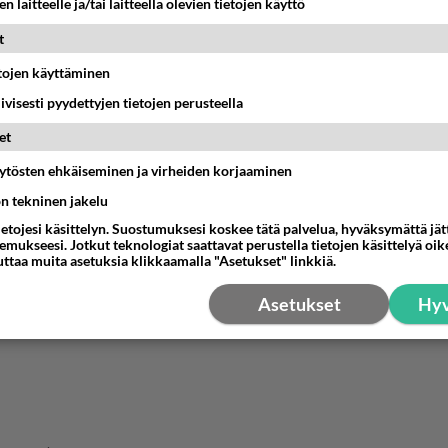
n laitteelle ja/tai laitteella olevien tietojen käyttö
t
etojen käyttäminen
iivisesti pyydettyjen tietojen perusteella
et
äytösten ehkäiseminen ja virheiden korjaaminen
ön tekninen jakelu
ietojesi käsittelyn. Suostumuksesi koskee tätä palvelua, hyväksymättä jä
mukseesi. Jotkut teknologiat saattavat perustella tietojen käsittelyä oike
uttaa muita asetuksia klikkaamalla "Asetukset" linkkiä.
Asetukset
Hyv