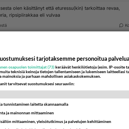
sesta olen käsittänyt että eturessu(kin) tarkoittaa revaa,
ia, ripsipiirakkaa eli vulvaa
estä
K
Anonyymi
024-02-28 07:45:45
aas käsitän oksentamiseksi tuon ap. n jutun
uostumuksesi tarjotaksemme personoitua palvelu
nestä
K
nen osapuolen toimittajat (73)
keräävät henkilötietoja (esim. IP-osoite ta
 muita teknisiä keinoja tietojen tallentamiseen ja lukemiseen laitteellasi t
a mainoksia ja parhaan mahdollisen asiakaskokemuksen.
anit tarvitsevat suostumuksesi seuraaviin:
t ja tunnistaminen laitetta skannaamalla
ta ja mainonnan mittaaminen
sisällön mittaaminen, yleisötutkimus ja palvelujen kehittäminen