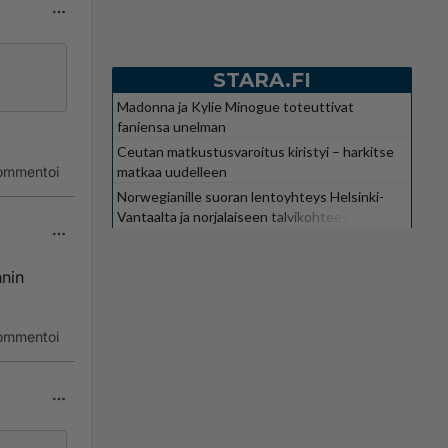
STARA.FI
Madonna ja Kylie Minogue toteuttivat
faniensa unelman
Ceutan matkustusvaroitus kiristyi – harkitse
matkaa uudelleen
ommentoi
Norwegianille suoran lentoyhteys Helsinki-
Vantaalta ja norjalaiseen talvikohteeseen
nnin
ommentoi