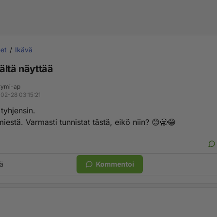
et
Ikävä
ältä näyttää
ymi-ap
02-28 03:15:21
tyhjensin.
iestä. Varmasti tunnistat tästä, eikö niin? 😊🥱😁
ä
Kommentoi