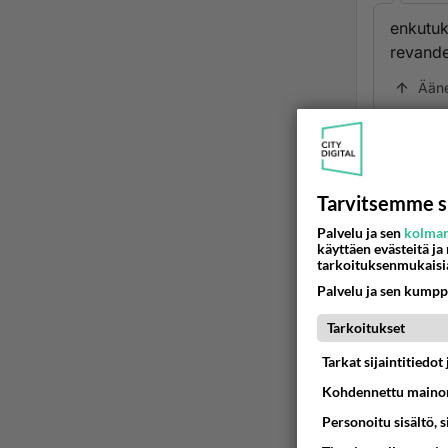
enkutuk
revander
Ään
2
Minä t
Tarvitsemme s
Ää
Palvelu ja sen
kolman
käyttäen evästeitä ja
tarkoituksenmukaisi
Palvelu ja sen kumpp
Tarkoitukset
Tarkat sijaintitiedo
Kohdennettu mainon
Personoitu sisältö, 