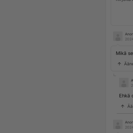
Ano
2024
Mikä se
Ään
2
Ehkä o
Ää
Ano
2024