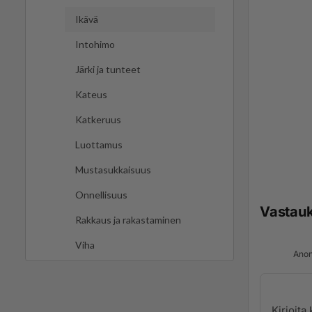
Ikävä
Intohimo
Järki ja tunteet
Kateus
Katkeruus
Luottamus
Mustasukkaisuus
Onnellisuus
Vastau
Rakkaus ja rakastaminen
Viha
Anon