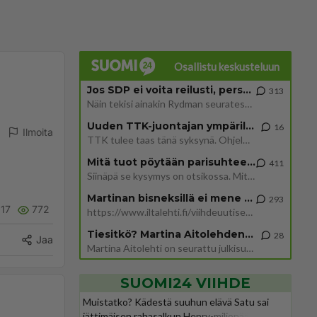
Osallistu keskusteluun
Jos SDP ei voita reilusti, persut kumoavat demokratian Suomesta
313
Näin tekisi ainakin Rydman seuratessaan idolinsa Trumpin mallia https://www.is.fi/politiikka/art-2000012187244.html
Uuden TTK-juontajan ympärillä epätietoisuus sakenee - Nyt MTV hämmentää soppaa
16
Ilmoita
TTK tulee taas tänä syksynä. Ohjelman uudet tähtioppilaat julkistetaan torstaina 6. elokuuta klo 14 alkavassa lehdistö
Mitä tuot pöytään parisuhteessa?
411
Siinäpä se kysymys on otsikossa. Mitäpä siis tuot/toisit pöytään parisuhteessa? Oletko mies vai nainen? Koetko sen mitä
Martinan bisneksillä ei mene hyvin
293
17
772
https://www.iltalehti.fi/viihdeuutiset/a/c46da6ab-340f-4790-aaa7-0865eed2336 Yrityksen konkurssihakemus on tullut kärä
Tiesitkö? Martina Aitolehden isäpuoli on tämä suosittu laulaja
28
Jaa
Martina Aitolehti on seurattu julkisuuden henkilö. Lähipiiriin mahtuu muitakin tunnettuja henkilöitä. Tiesitkö, että Ma
SUOMI24 VIIHDE
Muistatko? Kädestä suuhun elävä Satu sai
jättimäisen rahasalkun Henry-miljonääriltä