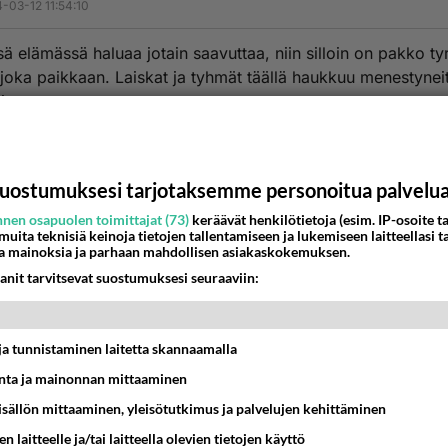
-03-12 11:54:10
sä elämässä haluaa jotain saavuttaa, niin silloin on pakko ty
 joka paikkaan. Laiskat ja tyhmät täällä haukkuu menestynei
i.
estä
K
uostumuksesi tarjotaksemme personoitua palvelu
Kommentoi aloitusta...
nen osapuolen toimittajat (73)
keräävät henkilötietoja (esim. IP-osoite ta
 muita teknisiä keinoja tietojen tallentamiseen ja lukemiseen laitteellasi t
a mainoksia ja parhaan mahdollisen asiakaskokemuksen.
anit tarvitsevat suostumuksesi seuraaviin:
Ketjusta on poistettu
2
sääntöjenvastaista viestiä.
Takaisin ylös
t ja tunnistaminen laitetta skannaamalla
MMAT KESKUSTELUT
ta ja mainonnan mittaaminen
sisällön mittaaminen, yleisötutkimus ja palvelujen kehittäminen
IKKO
KUUKAUSI
n laitteelle ja/tai laitteella olevien tietojen käyttö