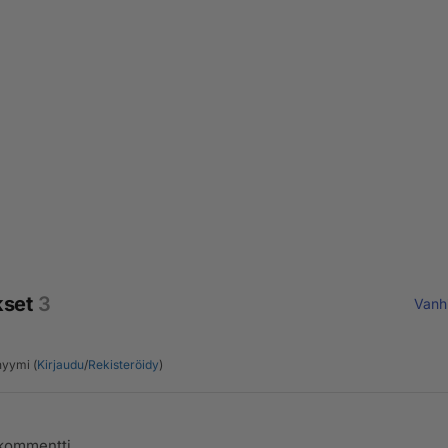
kset
3
Vanh
yymi (
Kirjaudu
/
Rekisteröidy
)