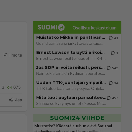
Osallistu keskusteluun
Muistatko Mikkelin panttivankidraaman?
41
Uusi draamasarja järkyttävästä tapauksesta on tulossa. Tositapahtumiin perustuva sarja ammentaa vuoden 1986 Mikkelin pan
Ernest Lawson täräytti erikoisen heiton TTK-lehdistötilaisuudessa: " Onko tässä tarkoituksena...?"
1
Ilmoita
Ernest Lawson esitteli uudet TTK-tähtioppilaat ja opettajat torstaina 6.8. lehdistölle. Tulevalla kaudella on yksi hausk
Jos SDP ei voita reilusti, persut kumoavat demokratian Suomesta
542
Näin tekisi ainakin Rydman seuratessaan idolinsa Trumpin mallia https://www.is.fi/politiikka/art-2000012187244.html
Uuden TTK-juontajan ympärillä epätietoisuus sakenee - Nyt MTV hämmentää soppaa
34
3
675
TTK tulee taas tänä syksynä. Ohjelman uudet tähtioppilaat julkistetaan torstaina 6. elokuuta klo 14 alkavassa lehdistö
Mitä tuot pöytään parisuhteessa?
457
Jaa
Siinäpä se kysymys on otsikossa. Mitäpä siis tuot/toisit pöytään parisuhteessa? Oletko mies vai nainen? Koetko sen mitä
SUOMI24 VIIHDE
Muistatko? Kädestä suuhun elävä Satu sai
jättimäisen rahasalkun Henry-miljonääriltä