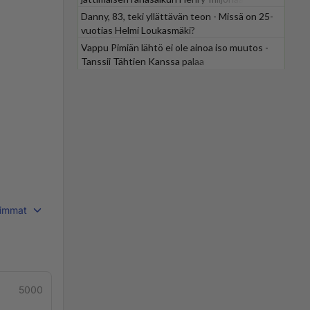
Danny, 83, teki yllättävän teon - Missä on 25-
vuotias Helmi Loukasmäki?
Vappu Pimiän lähtö ei ole ainoa iso muutos -
Tanssii Tähtien Kanssa palaa
immat
5000