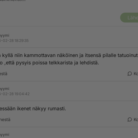
Lähe
nyymi
-02-28 18:29:35
n kyllä niin kammottavan näköinen ja itsensä pilalle tatuoinut
o ,että pysyis poissa telkkarista ja lehdistä.
estä
K
nyymi
-02-28 19:04:42
essään ikenet näkyy rumasti.
nestä
K
nyymi