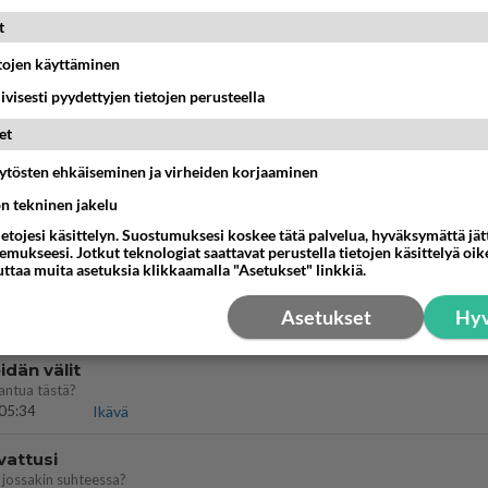
bisneksillä ei mene hyvin
t
05:51
Kotimaiset julkkisjuorut
etojen käyttäminen
iivisesti pyydettyjen tietojen perusteella
 Martina Aitolehden isäpuoli on tämä suosittu laulaja
et
07:23
Kotimaiset julkkisjuorut
äytösten ehkäiseminen ja virheiden korjaaminen
ei voita reilusti, persut kumoavat demokratian Suomes
ön tekninen jakelu
09:02
Maailman menoa
ietojesi käsittelyn. Suostumuksesi koskee tätä palvelua, hyväksymättä jä
mukseesi. Jotkut teknologiat saattavat perustella tietojen käsittelyä oike
uttaa muita asetuksia klikkaamalla "Asetukset" linkkiä.
ä kaivattusi on tehnyt?
Asetukset
Hyv
13:25
Ikävä
dän välit
antua tästä?
05:34
Ikävä
vattusi
jossakin suhteessa?