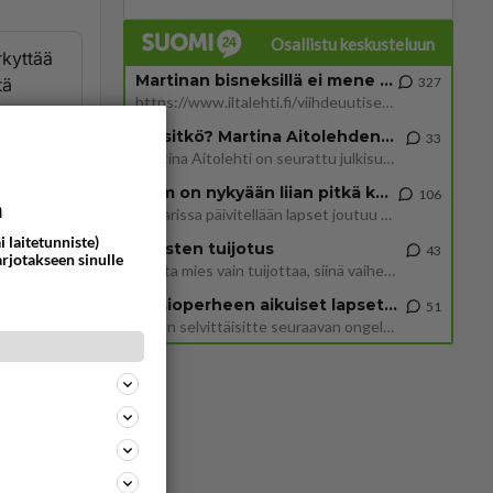
Osallistu keskusteluun
rkyttää
Martinan bisneksillä ei mene hyvin
327
tä
https://www.iltalehti.fi/viihdeuutiset/a/c46da6ab-340f-4790-aaa7-0865eed2336 Yrityksen konkurssihakemus on tullut kärä
Tiesitkö? Martina Aitolehden isäpuoli on tämä suosittu laulaja
33
ommentoi
Martina Aitolehti on seurattu julkisuuden henkilö. Lähipiiriin mahtuu muitakin tunnettuja henkilöitä. Tiesitkö, että Ma
2 km on nykyään liian pitkä koulumatka
106
a
Hesarissa päivitellään lapset joutuu nyt kulkemaan 2 km kouluun jösses. Ruostefillarilla tuo matka menee vaikka miten äk
i laitetunniste)
Miesten tuijotus
43
arjotakseen sinulle
Mutta mies vain tuijottaa, siinä vaiheessa käännän itse pään pois. Mikä juttu? Yleensä jos joku tuijottaa tai katsoo, hä
Uusioperheen aikuiset lapset tyhjentää jääkaapin käydessään
51
Miten selvittäisitte seuraavan ongelman, meillä on uusioperhe, minulla teini-ikäiset lapset ja puolisolla aikuiset, jotk