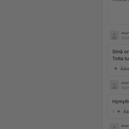
Ano
2024
Siinä o
Totta tu
Ään
Ano
2024
Hymyill
1
Ää
Ano