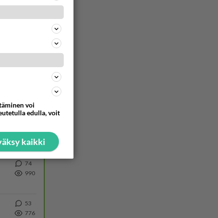
327
1618
https://www.iltalehti.fi/viihdeuutiset/a/c46da6ab-340f-4790-aaa7-0865eed2336 Yrityksen konkurssihakemus on tullut kärä
33
1332
Martina Aitolehti on seurattu julkisuuden henkilö. Lähipiiriin mahtuu muitakin tunnettuja henkilöitä. Tiesitkö, että Ma
539
ta
1320
Näin tekisi ainakin Rydman seuratessaan idolinsa Trumpin mallia https://www.is.fi/politiikka/art-2000012187244.html
ttäminen voi
utetulla edulla, voit
65
1051
äksy kaikki
74
990
53
776