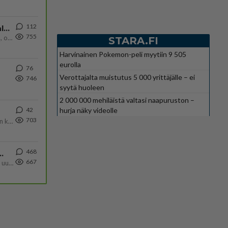
112
Kiteen Pallon superpesisjoukkue pelaa huumeiden vaikutuksen alaisena
755
Huumerikos. Yleisesti uskotaan, että se seikka, että eräs KiPan pelaaja kärähtää huumeista, on vain jäävuoren huippu. M
STARA.FI
Harvinainen Pokemon-peli myytiin 9 505
eurolla
76
Verottajalta muistutus 5 000 yrittäjälle – ei
746
syytä huoleen
2 000 000 mehiläistä valtasi naapuruston –
hurja näky videolle
42
703
Olen säälittävä, mitä tulee sinun kohtaamiseen. Tunnen vaan itseni todella epävarmaksi sun kanssa. Jos minun olisi pitän
468
ä Ylen tänään julkaisemassa tuoreimmassa gallup-kyselyssä.
667
https://yle.fi/a/74-20239449 Perussuomalaisilla hurja- ja ylivoimaisesti suurin nousu tässä uudessa Ylen gallupissa. Kyl