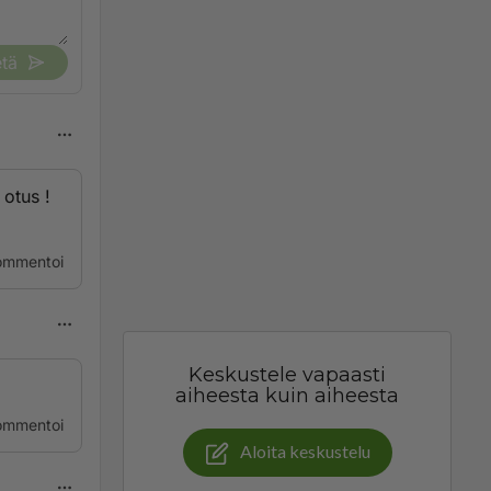
tä
 otus !
ommentoi
Keskustele vapaasti
aiheesta kuin aiheesta
ommentoi
Aloita keskustelu