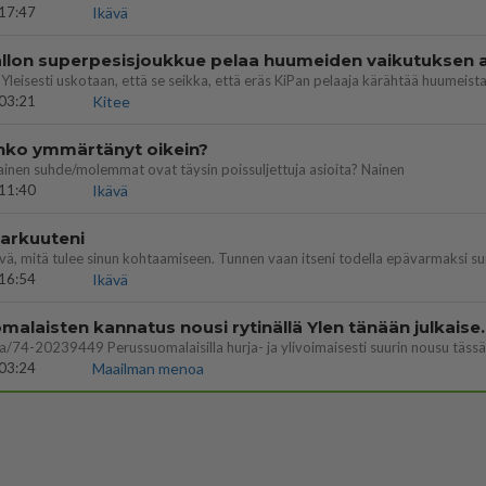
17:47
Ikävä
03:21
Kitee
enko ymmärtänyt oikein?
ainen suhde/molemmat ovat täysin poissuljettuja asioita? Nainen
11:40
Ikävä
 arkuuteni
16:54
Ikävä
Perussuomalaisten kannatus nousi rytinäll
03:24
Maailman menoa