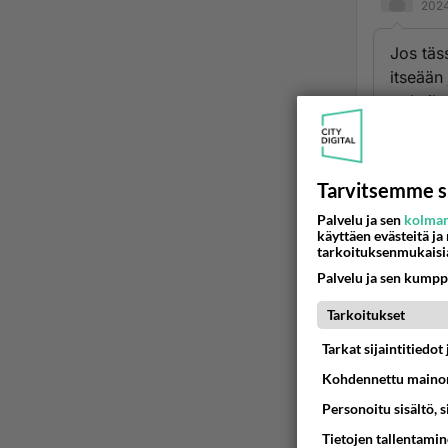
2024
Jos täs
itseään
tyrkyiks
Ään
Tarvitsemme s
Palvelu ja sen
kolman
käyttäen evästeitä ja
tarkoituksenmukaisi
Palvelu ja sen kumpp
Tarkoitukset
Tarkat sijaintitiedo
LUETUI
Kohdennettu mainon
Personoitu sisältö, 
PÄIVÄ
VI
Tietojen tallentamine