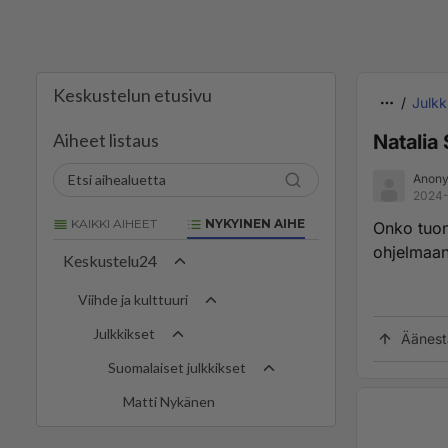
Keskustelun etusivu
Julkk
Aiheet listaus
Natalia
Anony
2024-
KAIKKI AIHEET
NYKYINEN AIHE
Onko tuon
ohjelmaan
Keskustelu24
Viihde ja kulttuuri
Julkkikset
Äänest
Suomalaiset julkkikset
Matti Nykänen