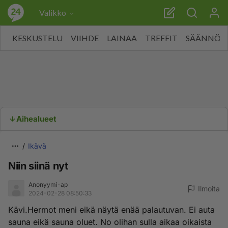
Valikko
KESKUSTELU
VIIHDE
LAINAA
TREFFIT
SÄÄNNÖT
Aihealueet
Ikävä
Niin siinä nyt
Anonyymi-ap
Ilmoita
2024-02-28 08:50:33
Kävi.Hermot meni eikä näytä enää palautuvan. Ei auta
sauna eikä sauna oluet. No olihan sulla aikaa oikaista