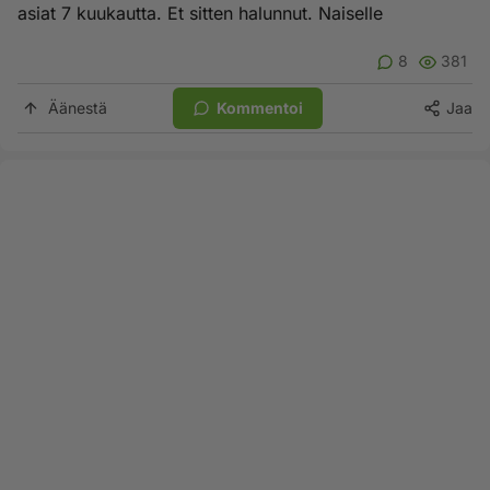
asiat 7 kuukautta. Et sitten halunnut. Naiselle
8
381
Äänestä
Kommentoi
Jaa