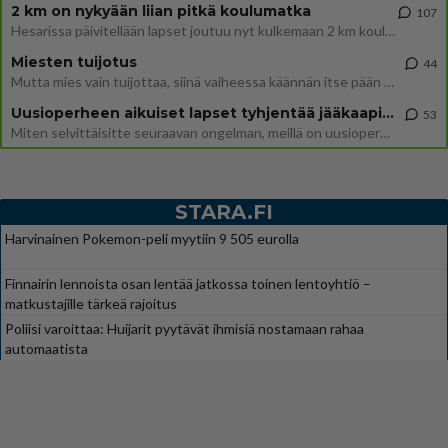
2 km on nykyään liian pitkä koulumatka
107
Hesarissa päivitellään lapset joutuu nyt kulkemaan 2 km kouluun jösses. Ruostefillarilla tuo matka menee vaikka miten äk
Miesten tuijotus
44
Mutta mies vain tuijottaa, siinä vaiheessa käännän itse pään pois. Mikä juttu? Yleensä jos joku tuijottaa tai katsoo, hä
Uusioperheen aikuiset lapset tyhjentää jääkaapin käydessään
53
Miten selvittäisitte seuraavan ongelman, meillä on uusioperhe, minulla teini-ikäiset lapset ja puolisolla aikuiset, jotk
STARA.FI
Harvinainen Pokemon-peli myytiin 9 505 eurolla
Finnairin lennoista osan lentää jatkossa toinen lentoyhtiö –
matkustajille tärkeä rajoitus
Poliisi varoittaa: Huijarit pyytävät ihmisiä nostamaan rahaa
automaatista