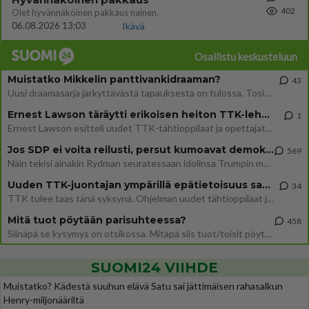
402
Olet hyvännäköinen pakkaus nainen.
06.08.2026 13:03
Ikävä
Osallistu keskusteluun
Muistatko Mikkelin panttivankidraaman?
43
Uusi draamasarja järkyttävästä tapauksesta on tulossa. Tositapahtumiin perustuva sarja ammentaa vuoden 1986 Mikkelin pan
Ernest Lawson täräytti erikoisen heiton TTK-lehdistötilaisuudessa: " Onko tässä tarkoituksena...?"
1
Ernest Lawson esitteli uudet TTK-tähtioppilaat ja opettajat torstaina 6.8. lehdistölle. Tulevalla kaudella on yksi hausk
Jos SDP ei voita reilusti, persut kumoavat demokratian Suomesta
569
Näin tekisi ainakin Rydman seuratessaan idolinsa Trumpin mallia https://www.is.fi/politiikka/art-2000012187244.html
Uuden TTK-juontajan ympärillä epätietoisuus sakenee - Nyt MTV hämmentää soppaa
34
TTK tulee taas tänä syksynä. Ohjelman uudet tähtioppilaat julkistetaan torstaina 6. elokuuta klo 14 alkavassa lehdistö
Mitä tuot pöytään parisuhteessa?
458
Siinäpä se kysymys on otsikossa. Mitäpä siis tuot/toisit pöytään parisuhteessa? Oletko mies vai nainen? Koetko sen mitä
SUOMI24 VIIHDE
Muistatko? Kädestä suuhun elävä Satu sai jättimäisen rahasalkun
Henry-miljonääriltä