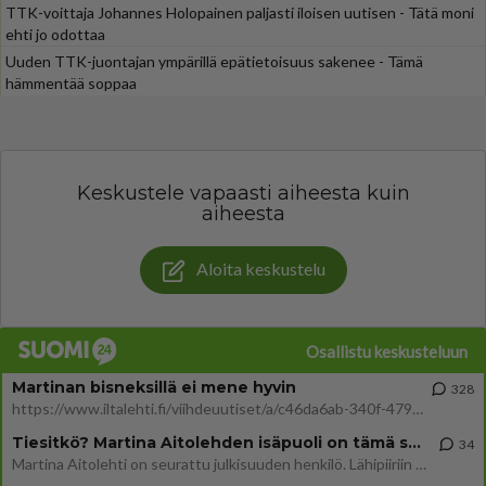
TTK-voittaja Johannes Holopainen paljasti iloisen uutisen - Tätä moni
ehti jo odottaa
Uuden TTK-juontajan ympärillä epätietoisuus sakenee - Tämä
hämmentää soppaa
Keskustele vapaasti aiheesta kuin
aiheesta
Aloita keskustelu
Osallistu keskusteluun
Martinan bisneksillä ei mene hyvin
328
https://www.iltalehti.fi/viihdeuutiset/a/c46da6ab-340f-4790-aaa7-0865eed2336 Yrityksen konkurssihakemus on tullut kärä
Tiesitkö? Martina Aitolehden isäpuoli on tämä suosittu laulaja
34
Martina Aitolehti on seurattu julkisuuden henkilö. Lähipiiriin mahtuu muitakin tunnettuja henkilöitä. Tiesitkö, että Ma