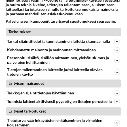
henkilötietoja (esim. IP-osoite tai laitetunniste) käyttäen evästeitä
ja muita teknisiä keinoja tietojen tallentamiseen ja lukemiseen
Takaisin ylös
laitteellasi tarjotakseen sinulle tarkoituksenmukaisia mainoksia
ja parhaan mahdollisen asiakaskokemuksen.
LUETUIMMAT KESKUSTELUT
Palvelu ja sen kumppanit tarvitsevat suostumuksesi seuraaviin:
PÄIVÄ
VIIKKO
KUUKAUSI
Tarkoitukset
Tarkat sijaintitiedot ja tunnistaminen laitetta skannaamalla
569
Jos SDP ei voita reilusti, persut kumoavat demokratian Suomesta
1378
Kohdennettu mainonta ja mainonnan mittaaminen
Näin tekisi ainakin Rydman seuratessaan idolinsa Trumpin mallia https://www.is.fi/politiikka/art-2000012187244.html
06.08.2026 09:02
Maailman menoa
Personoitu sisältö, sisällön mittaaminen, yleisötutkimus ja
palvelujen kehittäminen
42
Anteeksi arkuuteni
Tietojen tallentaminen laitteelle ja/tai laitteella olevien
743
Olen säälittävä, mitä tulee sinun kohtaamiseen. Tunnen vaan itseni todella epävarmaksi sun kanssa. Jos minun olisi pitän
tietojen käyttö
06.08.2026 16:54
Ikävä
Erityisominaisuudet
470
Perussuomalaisten kannatus nousi rytinällä Ylen tänään julkaisemassa tuoreimmassa gallup-kyselyssä.
Tarkkojen sijaintitietojen käyttäminen
680
https://yle.fi/a/74-20239449 Perussuomalaisilla hurja- ja ylivoimaisesti suurin nousu tässä uudessa Ylen gallupissa. Kyl
Tunnista laitteet aktiivisesti pyydettyjen tietojen perusteella
06.08.2026 03:24
Maailman menoa
Erityiset tarkoitukset
34
Mikä on ollut
509
Söpöintä välillämme?
Tietoturva, väärinkäytösten ehkäiseminen ja virheiden
korjaaminen
06.08.2026 14:44
Ikävä