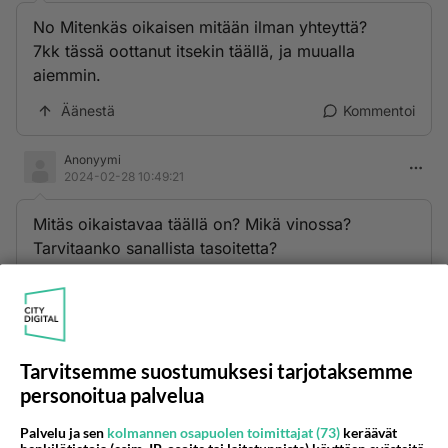
No Mitenkäs oikaisen mitään ilman yhteyttä?
7kk tässä oottanut itsekin täällä, ja muualla
aiemmin.
Äänestä
Kommentoi
Anonyymi
2024-02-28 10:49:21
Mitäs oikaistavaa täällä on? Mikä vinossa?
Tarvitaanko sanallista tasoitetta?
Äänestä
Kommentoi
Kommentoi aloitusta...
Tarvitsemme suostumuksesi tarjotaksemme
personoitua palvelua
Ketjusta on poistettu
2
sääntöjenvastaista viestiä.
Palvelu ja sen
kolmannen osapuolen toimittajat (73)
keräävät