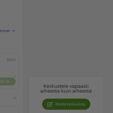
immat
5000
tä
Keskustele vapaasti
aiheesta kuin aiheesta
Aloita keskustelu