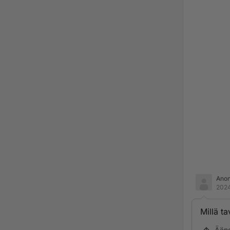
Ano
2024
Millä ta
Ään