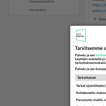
Vasemmistoliitto
https:/
Vihreä liitto
an#com
Ään
2
”Kun h
Tarvitsemme s
enää p
Palvelu ja sen
kolman
elämää
käyttäen evästeitä ja
tarkoituksenmukaisi
Ää
Palvelu ja sen kumpp
Ano
Tarkoitukset
2024
Tarkat sijaintitiedo
Ei pyst
Kohdennettu mainon
Personoitu sisältö, 
Ään