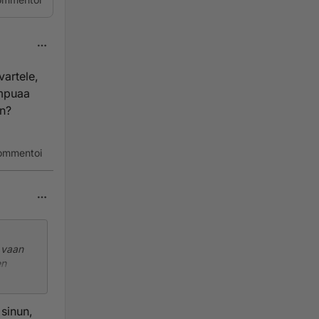
vartele,
umpuaa
en?
ommentoi
 vaan
en
sinun,