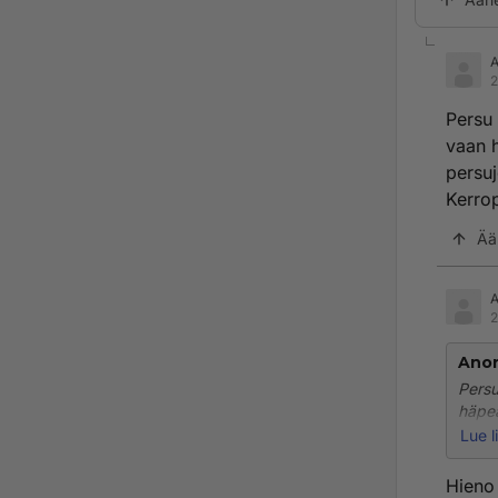
2
Persu 
vaan h
persuj
Kerro
Ää
2
Ano
Persu
häpeä
epäis
Lue l
Hieno