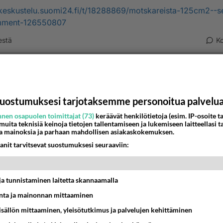
/keskustelu.suomi24.fi/t/18288869/motskareista-125cm2--s
ment-126550807
estä
K
Anonyymi
024-02-28 19:04:36
allintokoneisto paisuu, se muodostaa yhteiskuntaluokan. Se
uostumuksesi tarjotaksemme personoitua palvelu
alvele kansaa, eikä siihen pyrikään.Virkakoneisto elää om
nen osapuolen toimittajat (73)
keräävät henkilötietoja (esim. IP-osoite ta
nsä ja kansan on palveltava sitä”.
 muita teknisiä keinoja tietojen tallentamiseen ja lukemiseen laitteellasi t
a mainoksia ja parhaan mahdollisen asiakaskokemuksen.
nestä
K
anit tarvitsevat suostumuksesi seuraaviin:
nyymi
-02-28 09:51:24
t ja tunnistaminen laitetta skannaamalla
y epäisänmaallisten persujen ajatuksia ymmärtämään.
ta ja mainonnan mittaaminen
sisällön mittaaminen, yleisötutkimus ja palvelujen kehittäminen
estä
K