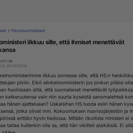
eet
Perussuomalaiset
oministeri ilkkuu sille, että ihmiset menettävät
kansa
ymi-ap
02-28 09:09:06
nkeinoministerimme ilkkuu somessa sille, että HS:n henkilöku
elujen piiriin. Eikö elinkeinoministerin jos jonkun pitäisi olla
n huolissaan siitä, että suomalaiset menettävät työpaikkoj
n katkeruutensa vain niin suurta kyseistä sanomalehteä koh
aa hänen ajatteluaan? Uskalsihan HS tuoda esiin hänen kys
sensä, jotka olivat mm. Kokoomuksen nuorisojärjestön ja 
iirissä erittäin hyvin tiedossa. Mitään rikollista ministeri ei 
a taitaa kuitenkin olla se, että hän vikitteli alaikäisiä. Ei siit
 pääse.