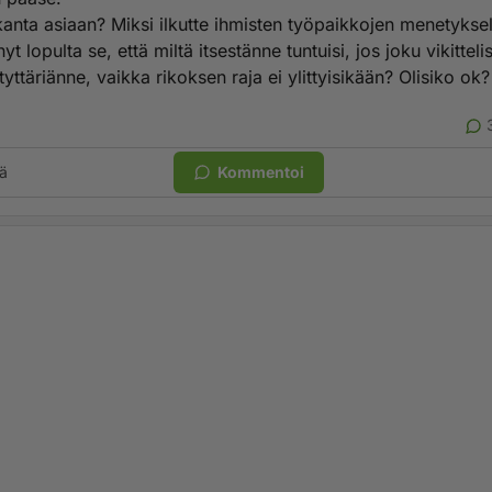
kanta asiaan? Miksi ilkutte ihmisten työpaikkojen menetyksel
yt lopulta se, että miltä itsestänne tuntuisi, jos joku vikitteli
 tyttäriänne, vaikka rikoksen raja ei ylittyisikään? Olisiko ok?
ä
Kommentoi