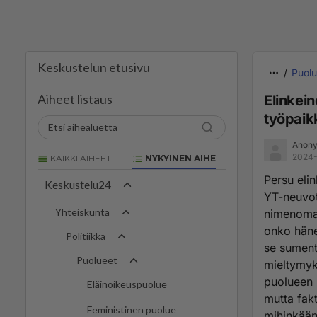
Keskustelun etusivu
Puolu
Aiheet listaus
Elinkein
työpaik
Anony
2024-
KAIKKI AIHEET
NYKYINEN AIHE
Persu eli
Keskustelu24
YT-neuvott
Yhteiskunta
nimenomaa
onko häne
Politiikka
se sument
Puolueet
mieltymyk
puolueen p
Eläinoikeuspuolue
mutta fakta
Feministinen puolue
mihinkään