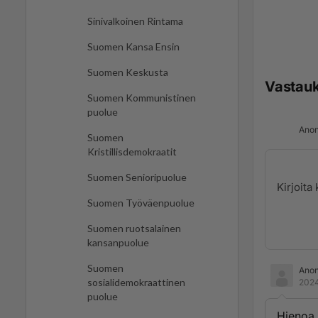
Sinivalkoinen Rintama
Suomen Kansa Ensin
Suomen Keskusta
Vastau
Suomen Kommunistinen
puolue
Anon
Suomen
Kristillisdemokraatit
Suomen Senioripuolue
Suomen Työväenpuolue
Suomen ruotsalainen
kansanpuolue
Suomen
Ano
sosialidemokraattinen
2024
puolue
Hienoa