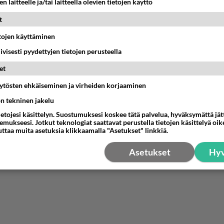
n laitteelle ja/tai laitteella olevien tietojen käyttö
nyymi
t
-02-28 13:22:10
etojen käyttäminen
lkki. Persujen sietäisi hävetä.
iivisesti pyydettyjen tietojen perusteella
estä
K
et
äytösten ehkäiseminen ja virheiden korjaaminen
ön tekninen jakelu
ietojesi käsittelyn. Suostumuksesi koskee tätä palvelua, hyväksymättä jä
mukseesi. Jotkut teknologiat saattavat perustella tietojen käsittelyä oike
uttaa muita asetuksia klikkaamalla "Asetukset" linkkiä.
Asetukset
Hyv