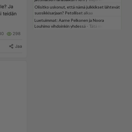
le? Ja
Olisitko uskonut, että nämä julkkikset lähtevät
suosikkisarjaan? Petolliset alkaa
si teidän
jättiyllätyksellä
Luetuimmat: Aarne Pelkonen ja Noora
Louhimo vihdoinkin yhdessä - Tätä moni jo
odotti
30
298
Jaa