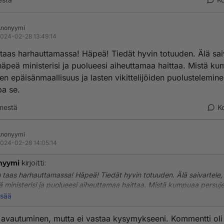
Anonyymi
024-02-28 13:49:14
taas harhauttamassa! Häpeä! Tiedät hyvin totuuden. Älä sai
äpeä ministerisi ja puolueesi aiheuttamaa haittaa. Mistä k
en epäisänmaallisuus ja lasten vikittelijöiden puolustelemin
pa se.
nestä
K
Anonyymi
024-02-28 14:05:14
nyymi
kirjoitti:
 taas harhauttamassa! Häpeä! Tiedät hyvin totuuden. Älä saivartele,
 ministerisi ja puolueesi aiheuttamaa haittaa. Mistä kumpuaa persuj
änmaallisuus ja lasten vikittelijöiden puolusteleminen? Kerropa se.
isää
 avautuminen, mutta ei vastaa kysymykseeni. Kommentti oli 