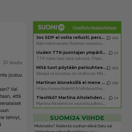
Osallistu keskusteluun
Jos SDP ei voita reilusti, persut kumoavat demokratian Suomesta
410
Näin tekisi ainakin Rydman seuratessaan idolinsa Trumpin mallia https://www.is.fi/politiikka/art-2000012187244.html
Uuden TTK-juontajan ympärillä epätietoisuus sakenee - Nyt MTV hämmentää soppaa
21
TTK tulee taas tänä syksynä. Ohjelman uudet tähtioppilaat julkistetaan torstaina 6. elokuuta klo 14 alkavassa lehdistö
Ilmoita
Mitä tuot pöytään parisuhteessa?
420
Siinäpä se kysymys on otsikossa. Mitäpä siis tuot/toisit pöytään parisuhteessa? Oletko mies vai nainen? Koetko sen mitä
nta joutuu
Martinan bisneksillä ei mene hyvin
300
https://www.iltalehti.fi/viihdeuutiset/a/c46da6ab-340f-4790-aaa7-0865eed2336 Yrityksen konkurssihakemus on tullut kärä
aan? Vai
taan, että
Tiesitkö? Martina Aitolehden isäpuoli on tämä suosittu laulaja
29
eenalaiset
Martina Aitolehti on seurattu julkisuuden henkilö. Lähipiiriin mahtuu muitakin tunnettuja henkilöitä. Tiesitkö, että Ma
muun
ole tehnyt,
SUOMI24 VIIHDE
ä
Muistatko? Kädestä suuhun elävä Satu sai
jättimäisen rahasalkun Henry-miljonääriltä