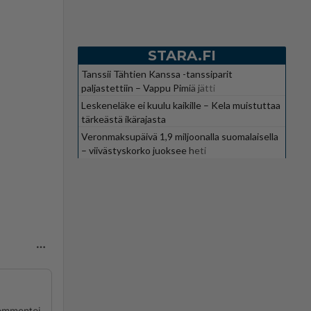
STARA.FI
Tanssii Tähtien Kanssa -tanssiparit
paljastettiin – Vappu Pimiä jätti
suosikkiohjelman
Leskeneläke ei kuulu kaikille – Kela muistuttaa
tärkeästä ikärajasta
Veronmaksupäivä 1,9 miljoonalla suomalaisella
– viivästyskorko juoksee heti
ommentoi