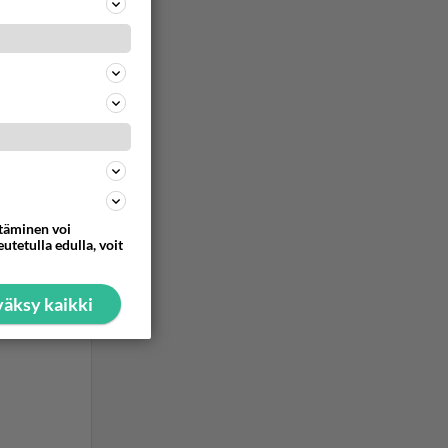
ommentoi
ttäminen voi
utetulla edulla, voit
äksy kaikki