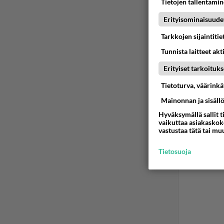
Tietojen tallentamine
Ano
Erityisominaisuude
2024
Tarkkojen sijaintiti
On se ni
Tunnista laitteet akt
Ään
Erityiset tarkoituks
Tietoturva, väärink
Mainonnan ja sisäll
Hyväksymällä sallit t
vaikuttaa asiakaskoke
vastustaa tätä tai mu
Tietosuoja