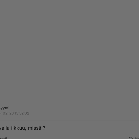
nyymi
-02-28 13:32:02
valla ilkkuu, missä ?
estä
K