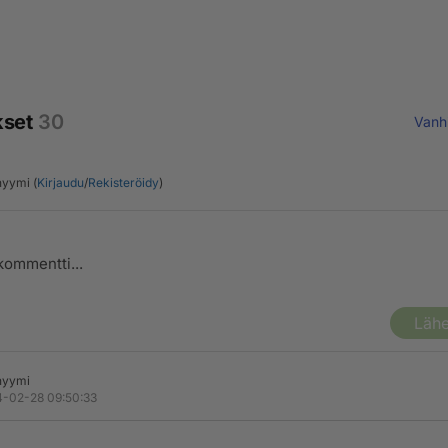
kset
30
Vanh
yymi (
Kirjaudu
/
Rekisteröidy
)
Lähe
nyymi
-02-28 09:50:33