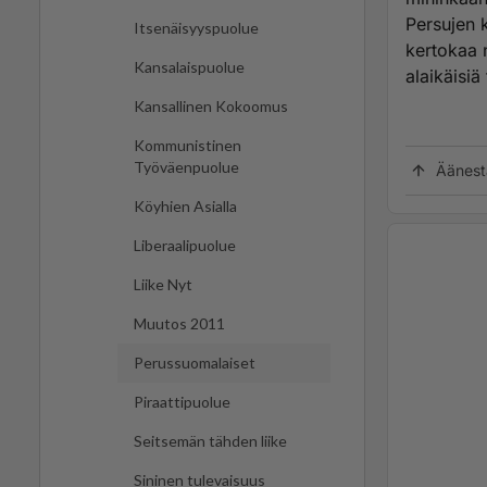
Persujen 
Itsenäisyyspuolue
kertokaa n
Kansalaispuolue
alaikäisiä
Kansallinen Kokoomus
Kommunistinen
Työväenpuolue
Äänest
Köyhien Asialla
Liberaalipuolue
Liike Nyt
Muutos 2011
Perussuomalaiset
Piraattipuolue
Seitsemän tähden liike
Sininen tulevaisuus