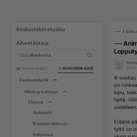
Keskustelun etusivu
Elok
Aiheet listaus
--- Ani
Lopputyö
Anony
2024-
KAIKKI AIHEET
NYKYINEN AIHE
8-vuotias 
Keskustelu24
on rohkea 
Viihde ja kulttuuri
kipu, tusk
heitä. Väl
Elokuva
uudelleen.
Animaatio
Eräänä pä
B-luokan elokuvat
tyttö on 
Bollywood
yksin sur