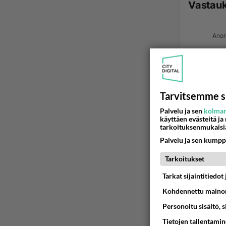
Vastau
Anon
Tarvitsemme s
Palvelu ja sen
kolman
käyttäen evästeitä ja
tarkoituksenmukaisi
Palvelu ja sen kumpp
Tarkoitukset
Tarkat sijaintitiedo
Kohdennettu mainon
Personoitu sisältö, 
Tietojen tallentamine