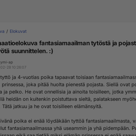
uva
Elokuvat
maatioelokuva fantasiamaailman tytöstä ja pojast
tä suunnittelen. :)
ymi-ap
02-28 10:26:07
tyttö ja 4-vuotias poika tapaavat toisiaan fantasiamaailmas
prinsessa, joka pitää huolta pienestä pojasta. Siellä ovat p
a ja pelko. He ovat onnellisia ja ainoita toisilleen, jotka ym
illä heidän on kuitenkin poistuttava sieltä, palatakseen my
 Tätä jatkuu ja he ovat toisilleen elämänsyitä.
ivänä poika ei enää löydäkään tyttöä fantasiamaailmasta, v
ollut fantasiamaailmassa yhä useammin ja yhä pidempään. Po
uissaan eikä saa tietää miksi elämän prinsessa ei enää saav