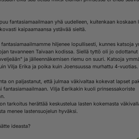
puu fantasiamaailmaan yhä uudelleen, kuitenkaan koskaan 
n kovasti kaipaamaansa ystävää sieltä.
 fantasiamaailmamme hiljenee lopullisesti, kunnes katsoja
ojan tavanneen Taivaan kodissa. Siellä tyttö oli jo odottanut
aveljeään" ja jälleennäkemisen riemu on suuri. Katsoja ymmä
uin Vilja Erika ja poika kuin Joensuussa murhattu 4-vuotias.
nta on paljastanut, että julmaa väkivaltaa kokevat lapset p
i fantasiamaailmaan. Vilja Eerikakin kuoli prinsessakoriste
an.
on tarkoitus herättää keskustelua lasten kokemasta väkivall
sta menee lastensuojelun hyväksi.
äätte ideasta?