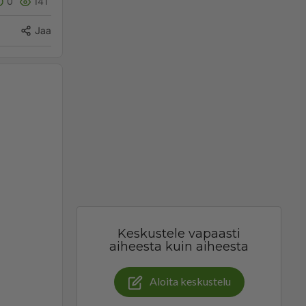
0
141
Jaa
Keskustele vapaasti
aiheesta kuin aiheesta
Aloita keskustelu