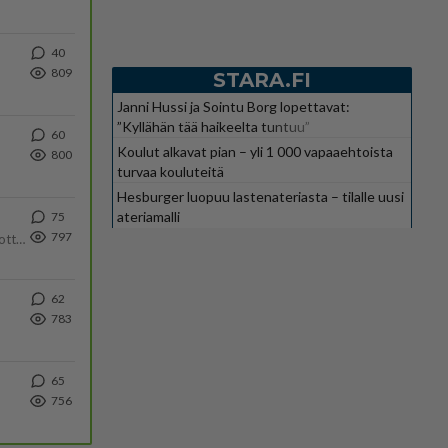
40
809
STARA.FI
Janni Hussi ja Sointu Borg lopettavat:
”Kyllähän tää haikeelta tuntuu”
60
Koulut alkavat pian – yli 1 000 vapaaehtoista
800
turvaa kouluteitä
Hesburger luopuu lastenateriasta – tilalle uusi
ateriamalli
75
797
Olipa hyvä kirjoitus, kiitos. Ongelmat mitkä nostat esille on todellisia ja tämä ylimielisyys totta ja se näkyy kaikessa
62
783
65
756