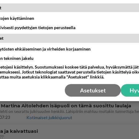
MMAT KESKUSTELUT
t
IKKO
KUUKAUSI
etojen käyttäminen
iivisesti pyydettyjen tietojen perusteella
t pöytään parisuhteessa?
et
16:53
Sinkut
äytösten ehkäiseminen ja virheiden korjaaminen
bisneksillä ei mene hyvin
ön tekninen jakelu
05:51
Kotimaiset julkkisjuorut
ietojesi käsittelyn. Suostumuksesi koskee tätä palvelua, hyväksymättä jä
mukseesi. Jotkut teknologiat saattavat perustella tietojen käsittelyä oike
uttaa muita asetuksia klikkaamalla "Asetukset" linkkiä.
nykyään liian pitkä koulumatka
Asetukset
Hyv
10:07
Lieksa
 Martina Aitolehden isäpuoli on tämä suosittu laulaja
07:23
Kotimaiset julkkisjuorut
a ja kaivattuasi
??