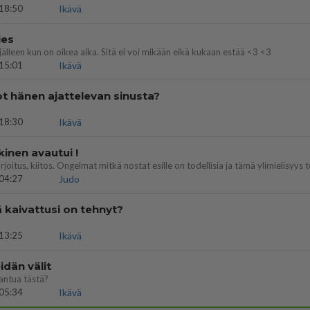
18:50
Ikävä
ies
lleen kun on oikea aika. Sitä ei voi mikään eikä kukaan estää <3 <3
15:01
Ikävä
t hänen ajattelevan sinusta?
18:30
Ikävä
kinen avautui !
04:27
Judo
ä kaivattusi on tehnyt?
13:25
Ikävä
dän välit
antua tästä?
05:34
Ikävä