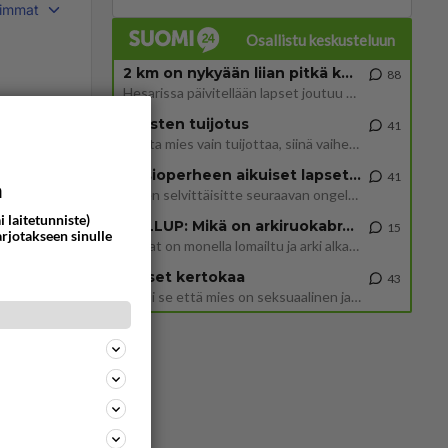
immat
Osallistu keskusteluun
2 km on nykyään liian pitkä koulumatka
88
Hesarissa päivitellään lapset joutuu nyt kulkemaan 2 km kouluun jösses. Ruostefillarilla tuo matka menee vaikka miten äk
Miesten tuijotus
5000
41
Mutta mies vain tuijottaa, siinä vaiheessa käännän itse pään pois. Mikä juttu? Yleensä jos joku tuijottaa tai katsoo, hä
Uusioperheen aikuiset lapset tyhjentää jääkaapin käydessään
41
a
Miten selvittäisitte seuraavan ongelman, meillä on uusioperhe, minulla teini-ikäiset lapset ja puolisolla aikuiset, jotk
tä
i laitetunniste)
GALLUP: Mikä on arkiruokabravuurisi?
15
arjotakseen sinulle
Lomat on monella lomailtu ja arki alkaa. Se voi tarkoittaa myös sitä, että grillailut on grillattu ja palataan arjen ruo
Naiset kertokaa
43
Miksi se että mies on seksuaalinen ja haluaa seksiä ja te olette hänen mielestänne haluttava on vastenmielistä? Mikä sii