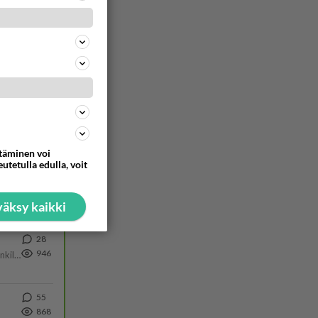
413
1711
Siinäpä se kysymys on otsikossa. Mitäpä siis tuot/toisit pöytään parisuhteessa? Oletko mies vai nainen? Koetko sen mitä
293
1142
https://www.iltalehti.fi/viihdeuutiset/a/c46da6ab-340f-4790-aaa7-0865eed2336 Yrityksen konkurssihakemus on tullut kärä
ttäminen voi
utetulla edulla, voit
86
972
Hesarissa päivitellään lapset joutuu nyt kulkemaan 2 km kouluun jösses. Ruostefillarilla tuo matka menee vaikka miten äk
äksy kaikki
28
946
Martina Aitolehti on seurattu julkisuuden henkilö. Lähipiiriin mahtuu muitakin tunnettuja henkilöitä. Tiesitkö, että Ma
55
868