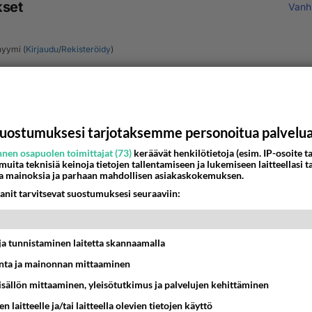
kset
Vanh
yymi (
Kirjaudu
/
Rekisteröidy
)
uostumuksesi tarjotaksemme personoitua palvelu
Lähe
nen osapuolen toimittajat (73)
keräävät henkilötietoja (esim. IP-osoite ta
 muita teknisiä keinoja tietojen tallentamiseen ja lukemiseen laitteellasi t
a mainoksia ja parhaan mahdollisen asiakaskokemuksen.
anit tarvitsevat suostumuksesi seuraaviin:
Kommentoi aloitusta...
t ja tunnistaminen laitetta skannaamalla
Ketjusta on poistettu
2
sääntöjenvastaista viestiä.
ta ja mainonnan mittaaminen
Takaisin ylös
sisällön mittaaminen, yleisötutkimus ja palvelujen kehittäminen
n laitteelle ja/tai laitteella olevien tietojen käyttö