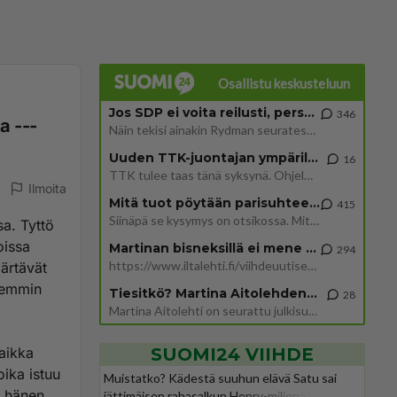
Osallistu keskusteluun
Jos SDP ei voita reilusti, persut kumoavat demokratian Suomesta
346
a ---
Näin tekisi ainakin Rydman seuratessaan idolinsa Trumpin mallia https://www.is.fi/politiikka/art-2000012187244.html
Uuden TTK-juontajan ympärillä epätietoisuus sakenee - Nyt MTV hämmentää soppaa
16
TTK tulee taas tänä syksynä. Ohjelman uudet tähtioppilaat julkistetaan torstaina 6. elokuuta klo 14 alkavassa lehdistö
Ilmoita
Mitä tuot pöytään parisuhteessa?
415
Siinäpä se kysymys on otsikossa. Mitäpä siis tuot/toisit pöytään parisuhteessa? Oletko mies vai nainen? Koetko sen mitä
sa. Tyttö
oissa
Martinan bisneksillä ei mene hyvin
294
https://www.iltalehti.fi/viihdeuutiset/a/c46da6ab-340f-4790-aaa7-0865eed2336 Yrityksen konkurssihakemus on tullut kärä
märtävät
öhemmin
Tiesitkö? Martina Aitolehden isäpuoli on tämä suosittu laulaja
28
Martina Aitolehti on seurattu julkisuuden henkilö. Lähipiiriin mahtuu muitakin tunnettuja henkilöitä. Tiesitkö, että Ma
aikka
SUOMI24 VIIHDE
ika istuu
Muistatko? Kädestä suuhun elävä Satu sai
u hänen
jättimäisen rahasalkun Henry-miljonääriltä