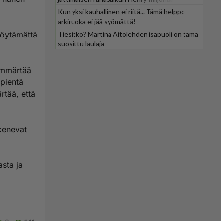
Kun yksi kauhallinen ei riitä... Tämä helppo
arkiruoka ei jää syömättä!
löytämättä
Tiesitkö? Martina Aitolehden isäpuoli on tämä
suosittu laulaja
 ymmärtää
 pientä
rtää, että
akenevat
asta ja