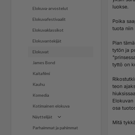
luokse.
Elokuva-arvostelut
Elokuvafestivaalit
Poika saa
tuota nii
Elokuvaklassikot
Elokuvantekijät
Pian tämä
tytön ja p
Elokuvat
"prinsess
James Bond
tyttö on k
Kaitafilmi
Rikostutki
Kauhu
teon ajaks
hiuksissa
Komedia
Elokuvan 
Kotimainen elokuva
osa tuoto
Näyttelijät
Mitä tykk
Parhaimmat ja pahimmat