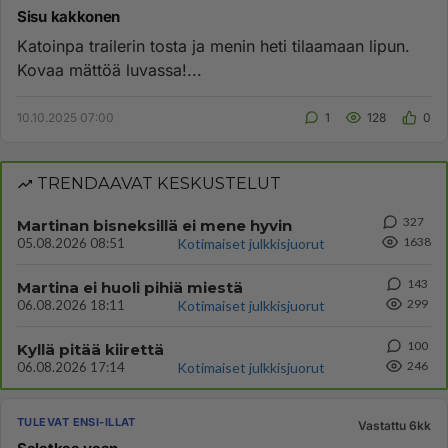
Sisu kakkonen
Katoinpa trailerin tosta ja menin heti tilaamaan lipun.
Kovaa mättöä luvassa!...
10.10.2025 07:00
1
128
0
TRENDAAVAT KESKUSTELUT
327
Martinan bisneksillä ei mene hyvin
1638
05.08.2026 08:51
Kotimaiset julkkisjuorut
143
Martina ei huoli pihiä miestä
299
06.08.2026 18:11
Kotimaiset julkkisjuorut
100
Kyllä pitää kiirettä
246
06.08.2026 17:14
Kotimaiset julkkisjuorut
TULEVAT ENSI-ILLAT
Vastattu 6kk