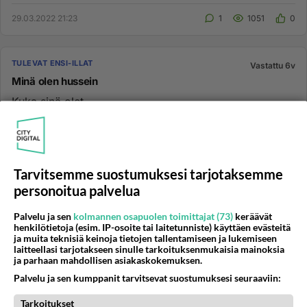
29.03.2022 21:23
1
1051
0
TULEVAT ENSI-ILLAT
Vastattu 6v
Minä olen hussein
Kuka sinä olet...
15.01.2020 13:42
1
1609
0
Tarvitsemme suostumuksesi tarjotaksemme
ELOKUVA
Vastattu 6v
personoitua palvelua
Uusi zombi-sukupolvi
Z Nation ym zombi sarjat ja leffat ovat hauskaa
Palvelu ja sen
kolmannen osapuolen toimittajat (73)
keräävät
henkilötietoja (esim. IP-osoite tai laitetunniste) käyttäen evästeitä
katsottavaa. Ohjelmissa on peruszombeja, jotka
ja muita teknisiä keinoja tietojen tallentamiseen ja lukemiseen
yleensä kuolevat vain kun...
laitteellasi tarjotakseen sinulle tarkoituksenmukaisia mainoksia
ja parhaan mahdollisen asiakaskokemuksen.
30.03.2019 14:10
9
1861
0
Palvelu ja sen kumppanit tarvitsevat suostumuksesi seuraaviin:
Tarkoitukset