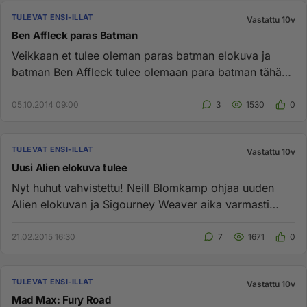
TULEVAT ENSI-ILLAT
Vastattu 10v
Ben Affleck paras Batman
Veikkaan et tulee oleman paras batman elokuva ja
batman Ben Affleck tulee olemaan para batman tähän
mennessä :D.. on jo ...
05.10.2014 09:00
3
1530
0
TULEVAT ENSI-ILLAT
Vastattu 10v
Uusi Alien elokuva tulee
Nyt huhut vahvistettu! Neill Blomkamp ohjaa uuden
Alien elokuvan ja Sigourney Weaver aika varmasti
mukana ripleyn roolis...
21.02.2015 16:30
7
1671
0
TULEVAT ENSI-ILLAT
Vastattu 10v
Mad Max: Fury Road