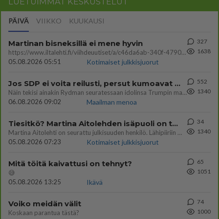
LUETUIMMAT KESKUSTELUT
PÄIVÄ
VIIKKO
KUUKAUSI
327
Martinan bisneksillä ei mene hyvin
1638
https://www.iltalehti.fi/viihdeuutiset/a/c46da6ab-340f-4790-aaa7-0865eed2336 Yrityksen konkurssihakemus on tullut kärä
05.08.2026 05:51
Kotimaiset julkkisjuorut
552
Jos SDP ei voita reilusti, persut kumoavat demokratian Suomesta
1340
Näin tekisi ainakin Rydman seuratessaan idolinsa Trumpin mallia https://www.is.fi/politiikka/art-2000012187244.html
06.08.2026 09:02
Maailman menoa
34
Tiesitkö? Martina Aitolehden isäpuoli on tämä suosittu laulaja
1340
Martina Aitolehti on seurattu julkisuuden henkilö. Lähipiiriin mahtuu muitakin tunnettuja henkilöitä. Tiesitkö, että Ma
05.08.2026 07:23
Kotimaiset julkkisjuorut
65
Mitä töitä kaivattusi on tehnyt?
1051
😅
05.08.2026 13:25
Ikävä
74
Voiko meidän välit
1000
Koskaan parantua tästä?