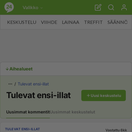
Valikko
KESKUSTELU
VIIHDE
LAINAA
TREFFIT
SÄÄNNÖT
Aihealueet
Tulevat ensi-illat
Tulevat ensi-illat
Uusi keskustelu
Uusimmat kommentit
Uusimmat keskustelut
TULEVAT ENSI-ILLAT
Vastattu 6kk