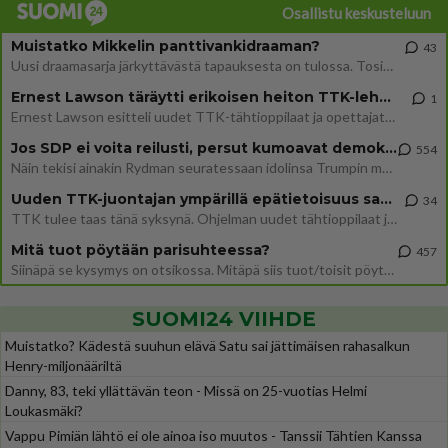
Osallistu keskusteluun
Muistatko Mikkelin panttivankidraaman?
43
Uusi draamasarja järkyttävästä tapauksesta on tulossa. Tositapahtumiin perustuva sarja ammentaa vuoden 1986 Mikkelin pan
Ernest Lawson täräytti erikoisen heiton TTK-lehdistötilaisuudessa: " Onko tässä tarkoituksena...?"
1
Ernest Lawson esitteli uudet TTK-tähtioppilaat ja opettajat torstaina 6.8. lehdistölle. Tulevalla kaudella on yksi hausk
Jos SDP ei voita reilusti, persut kumoavat demokratian Suomesta
554
Näin tekisi ainakin Rydman seuratessaan idolinsa Trumpin mallia https://www.is.fi/politiikka/art-2000012187244.html
Uuden TTK-juontajan ympärillä epätietoisuus sakenee - Nyt MTV hämmentää soppaa
34
TTK tulee taas tänä syksynä. Ohjelman uudet tähtioppilaat julkistetaan torstaina 6. elokuuta klo 14 alkavassa lehdistö
Mitä tuot pöytään parisuhteessa?
457
Siinäpä se kysymys on otsikossa. Mitäpä siis tuot/toisit pöytään parisuhteessa? Oletko mies vai nainen? Koetko sen mitä
SUOMI24 VIIHDE
Muistatko? Kädestä suuhun elävä Satu sai jättimäisen rahasalkun
Henry-miljonääriltä
Danny, 83, teki yllättävän teon - Missä on 25-vuotias Helmi
Loukasmäki?
Vappu Pimiän lähtö ei ole ainoa iso muutos - Tanssii Tähtien Kanssa