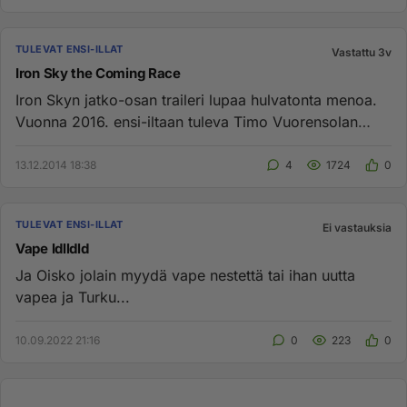
TULEVAT ENSI-ILLAT
Vastattu 3v
Iron Sky the Coming Race
Iron Skyn jatko-osan traileri lupaa hulvatonta menoa.
Vuonna 2016. ensi-iltaan tuleva Timo Vuorensolan
ohjaama Iron Sky ...
13.12.2014 18:38
4
1724
0
TULEVAT ENSI-ILLAT
Ei vastauksia
Vape ldlldld
Ja Oisko jolain myydä vape nestettä tai ihan uutta
vapea ja Turku...
10.09.2022 21:16
0
223
0