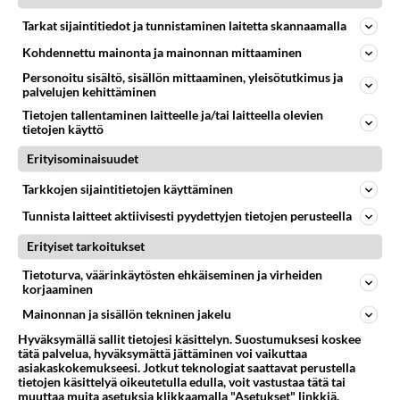
TULEVAT ENSI-ILLAT
Vastattu 6v
Tarkat sijaintitiedot ja tunnistaminen laitetta skannaamalla
Ennen näkemätön elokuva
Kohdennettu mainonta ja mainonnan mittaaminen
Ohukaisesta ja Paksukaisesta. Youtubessa Stan &amp;
Ollie...
Personoitu sisältö, sisällön mittaaminen, yleisötutkimus ja
palvelujen kehittäminen
Tietojen tallentaminen laitteelle ja/tai laitteella olevien
18.09.2018 12:39
1
1564
0
tietojen käyttö
Erityisominaisuudet
TULEVAT ENSI-ILLAT
Vastattu 7v
Tarkkojen sijaintitietojen käyttäminen
Hachiko - Tarina uskollisuudesta
Tunnista laitteet aktiivisesti pyydettyjen tietojen perusteella
Olette varmaan kuulleet tarinan japanilaisesta Hachiko
Erityiset tarkoitukset
-akitasta? Tarina on tosi, ja siinä uskollinen koira
saattaa is...
Tietoturva, väärinkäytösten ehkäiseminen ja virheiden
korjaaminen
04.04.2010 11:23
18
3464
0
Mainonnan ja sisällön tekninen jakelu
Hyväksymällä sallit tietojesi käsittelyn. Suostumuksesi koskee
tätä palvelua, hyväksymättä jättäminen voi vaikuttaa
asiakaskokemukseesi. Jotkut teknologiat saattavat perustella
tietojen käsittelyä oikeutetulla edulla, voit vastustaa tätä tai
muuttaa muita asetuksia klikkaamalla "Asetukset" linkkiä.