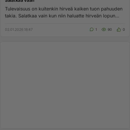
Salatkaa vaan
Tulevaisuus on kuitenkin hirveä kaiken tuon pahuuden
takia. Salatkaa vain kun niin haluatte hirveän lopun
maalle ja maai...
02.01.2026 18:47
1
90
0