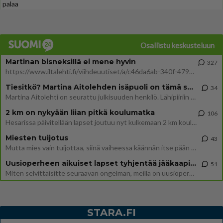
palaa
Osallistu keskusteluun
Martinan bisneksillä ei mene hyvin
327
https://www.iltalehti.fi/viihdeuutiset/a/c46da6ab-340f-4790-aaa7-0865eed2336 Yrityksen konkurssihakemus on tullut kärä
Tiesitkö? Martina Aitolehden isäpuoli on tämä suosittu laulaja
34
Martina Aitolehti on seurattu julkisuuden henkilö. Lähipiiriin mahtuu muitakin tunnettuja henkilöitä. Tiesitkö, että Ma
2 km on nykyään liian pitkä koulumatka
106
Hesarissa päivitellään lapset joutuu nyt kulkemaan 2 km kouluun jösses. Ruostefillarilla tuo matka menee vaikka miten äk
Miesten tuijotus
43
Mutta mies vain tuijottaa, siinä vaiheessa käännän itse pään pois. Mikä juttu? Yleensä jos joku tuijottaa tai katsoo, hä
Uusioperheen aikuiset lapset tyhjentää jääkaapin käydessään
51
Miten selvittäisitte seuraavan ongelman, meillä on uusioperhe, minulla teini-ikäiset lapset ja puolisolla aikuiset, jotk
STARA.FI