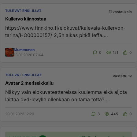
TULEVAT ENSI-ILLAT
Ei vastauksia
Kullervo kiinnostaa
https://www.finnkino.fi/elokuvat/kalevala-kullervon-
tarina/HO00000157/ 2,5h aikas pitkä leffa.
AnttiJokisen ja Krista K...
Mummunen
0
151
0
13.01.2026 07:44
TULEVAT ENSI-ILLAT
Vastattu 1v
Avatar 2 meriseikkailu
Näkyy vain elokuvateattereissa kuulemma eikä aijota
laittaa dvd-levylle ollenkaan on tämä totta?....
29.01.2023 12:20
8
445
0