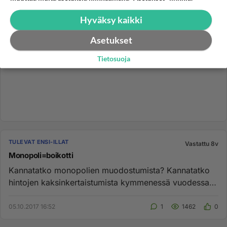
Hyväksy kaikki
Asetukset
Tietosuoja
TULEVAT ENSI-ILLAT
Vastattu 8v
Monopoli=boikotti
Kannatatko monopolien muodostumista? Kannatatko
hintojen kaksinkertaistumista kymmenessä vuodessa?
Kannatatko kuuden eur...
05.10.2017 16:52
1
1462
0