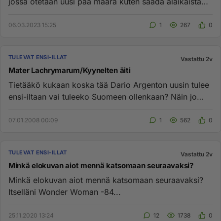
jossa otetaan uusi pää määrä kuten saada alaikäistä
p............
06.03.2023 15:25
1
267
0
TULEVAT ENSI-ILLAT
Vastattu 2v
Mater Lachrymarum/Kyynelten äiti
Tietääkö kukaan koska tää Dario Argenton uusin tulee
ensi-iltaan vai tuleeko Suomeen ollenkaan? Näin jo
painajaisen siit...
07.01.2008 00:09
1
562
0
TULEVAT ENSI-ILLAT
Vastattu 2v
Minkä elokuvan aiot mennä katsomaan seuraavaksi?
Minkä elokuvan aiot mennä katsomaan seuraavaksi?
Itselläni Wonder Woman -84...
25.11.2020 13:24
12
1738
0