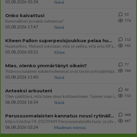
05.08.2026 05:34
Ikävä
53
Onko kaivattusi
776
Kummallinen jossakin suhteessa?
05.08.2026 17:47
Ikävä
112
Kiteen Pallon superpesisjoukkue pelaa huumeiden vaikutuksen alaisena
765
Huumerikos. Yleisesti uskotaan, että se seikka, että eräs KiPan pelaaja kärähtää huumeista, on vain jäävuoren huippu. M
05.08.2026 03:21
Kitee
77
Mies, olenko ymmärtänyt oikein?
760
Ystävyys/salainen suhde/molemmat ovat täysin poissuljettuja asioita? Nainen
05.08.2026 11:40
Ikävä
42
Anteeksi arkuuteni
713
Olen säälittävä, mitä tulee sinun kohtaamiseen. Tunnen vaan itseni todella epävarmaksi sun kanssa. Jos minun olisi pitän
06.08.2026 16:54
Ikävä
468
Perussuomalaisten kannatus nousi rytinällä Ylen tänään julkaisemassa tuoreimmassa gallup-kyselyssä.
667
https://yle.fi/a/74-20239449 Perussuomalaisilla hurja- ja ylivoimaisesti suurin nousu tässä uudessa Ylen gallupissa. Kyl
06.08.2026 03:24
Maailman menoa