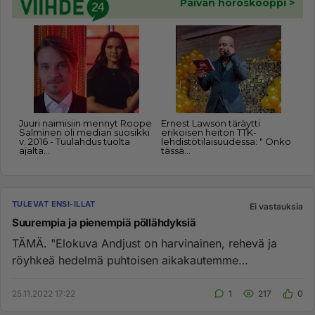
TULEVAT ENSI-ILLAT
Ei vastauksia
Suurempia ja pienempiä pöllähdyksiä
TÄMÄ. "Elokuva Andjust on harvinainen, rehevä ja
röyhkeä hedelmä puhtoisen aikakautemme
kaaoksessa. Siinä on makeutta, j...
25.11.2022 17:22
1
217
0