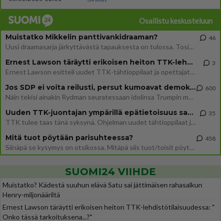
Osallistu keskusteluun
Muistatko Mikkelin panttivankidraaman?
46
Uusi draamasarja järkyttävästä tapauksesta on tulossa. Tositapahtumiin perustuva sarja ammentaa vuoden 1986 Mikkelin pan
Ernest Lawson täräytti erikoisen heiton TTK-lehdistötilaisuudessa: " Onko tässä tarkoituksena...?"
3
Ernest Lawson esitteli uudet TTK-tähtioppilaat ja opettajat torstaina 6.8. lehdistölle. Tulevalla kaudella on yksi hausk
Jos SDP ei voita reilusti, persut kumoavat demokratian Suomesta
600
Näin tekisi ainakin Rydman seuratessaan idolinsa Trumpin mallia https://www.is.fi/politiikka/art-2000012187244.html
Uuden TTK-juontajan ympärillä epätietoisuus sakenee - Nyt MTV hämmentää soppaa
35
TTK tulee taas tänä syksynä. Ohjelman uudet tähtioppilaat julkistetaan torstaina 6. elokuuta klo 14 alkavassa lehdistö
Mitä tuot pöytään parisuhteessa?
458
Siinäpä se kysymys on otsikossa. Mitäpä siis tuot/toisit pöytään parisuhteessa? Oletko mies vai nainen? Koetko sen mitä
SUOMI24 VIIHDE
Muistatko? Kädestä suuhun elävä Satu sai jättimäisen rahasalkun
Henry-miljonääriltä
Ernest Lawson täräytti erikoisen heiton TTK-lehdistötilaisuudessa: "
Onko tässä tarkoituksena...?"