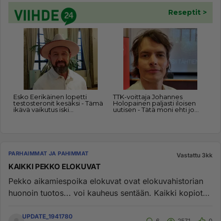
PARHAIMMAT JA PAHIMMAT
Vastattu 3kk
KAIKKI PEKKO ELOKUVAT
Pekko aikamiespoika elokuvat ovat elokuvahistorian
huonoin tuotos... voi kauheus sentään. Kaikki kopiot
kyseisesistä elo...
UPDATE_1941780
6
2571
0