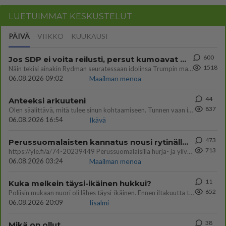
LUETUIMMAT KESKUSTELUT
PÄIVÄ
VIIKKO
KUUKAUSI
600
Jos SDP ei voita reilusti, persut kumoavat demokratian Suomesta
1518
Näin tekisi ainakin Rydman seuratessaan idolinsa Trumpin mallia https://www.is.fi/politiikka/art-2000012187244.html
06.08.2026 09:02
Maailman menoa
44
Anteeksi arkuuteni
837
Olen säälittävä, mitä tulee sinun kohtaamiseen. Tunnen vaan itseni todella epävarmaksi sun kanssa. Jos minun olisi pitän
06.08.2026 16:54
Ikävä
473
Perussuomalaisten kannatus nousi rytinällä Ylen tänään julkaisemassa tuoreimmassa gallup-kyselyssä.
713
https://yle.fi/a/74-20239449 Perussuomalaisilla hurja- ja ylivoimaisesti suurin nousu tässä uudessa Ylen gallupissa. Kyl
06.08.2026 03:24
Maailman menoa
11
Kuka melkein täysi-ikäinen hukkui?
652
Poliisin mukaan nuori oli lähes täysi-ikäinen. Ennen iltakuutta tulleen ilmoituksen mukaan ihminen oli joutunut mahdoll
06.08.2026 20:09
Iisalmi
38
Mikä on ollut