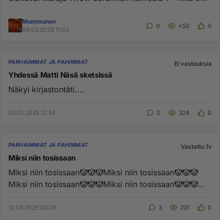
mieltä =) Ajat...
Mummunen
0
<50
0
08.03.2026 11:05
PARHAIMMAT JA PAHIMMAT
Ei vastauksia
Yhdessä Matti Näsä sketsissä
Näkyi kirjastontäti....
02.01.2025 12:54
0
324
0
PARHAIMMAT JA PAHIMMAT
Vastattu 1v
Miksi niin tosissaan
Miksi niin tosissaan🤡🤡🤡Miksi niin tosissaan🤡🤡🤡
Miksi niin tosissaan🤡🤡🤡Miksi niin tosissaan🤡🤡🤡
Miksi niin tosis...
12.03.2025 08:06
3
231
0