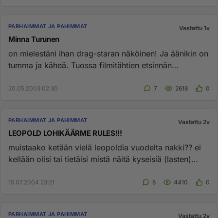
PARHAIMMAT JA PAHIMMAT
Vastattu 1v
Minna Turunen
on mielestäni ihan drag-staran näköinen! Ja äänikin on
tumma ja käheä. Tuossa filmitähtien etsinnän
finaalijaksossa Minn...
20.05.2003 02:30
7
2618
0
PARHAIMMAT JA PAHIMMAT
Vastattu 2v
LEOPOLD LOHIKÄÄRME RULES!!!
muistaako ketään vielä leopoldia vuodelta nakki?? ei
kellään olisi tai tietäisi mistä näitä kyseisiä (lasten)
videoita v...
15.07.2004 23:21
8
4410
0
PARHAIMMAT JA PAHIMMAT
Vastattu 2v