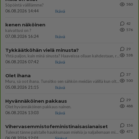
580
Söpöintä välillämme?
06.08.2026 14:44
Ikävä
42
kenen näköinen
576
kaivattusi on ?
07.08.2026 16:24
Ikävä
29
Tykkäätköhän vielä minusta?
538
Yhtä paljon, kuin minä sinusta? Haaveissa ollaan kahdestaan, rauhassa ja lähennytään fyysisesti ja tutustutaan syvemmin
06.08.2026 07:42
Ikävä
37
Olet ihana
500
Muru, sä oot ihana. Tunsitko sen sähkön meidän välillä kun oltiin ihan låhekkäin? 👩‍❤️‍👩❤️😼😘
05.08.2026 21:15
Ikävä
29
Hyvännäköinen pakkaus
488
Olet hyvännäköinen pakkaus nainen.
06.08.2026 13:03
Ikävä
156
Vihervasemmistofeministinaisasianaiset
471
Tulevat tänne palstalle haukkumaan miehiä ja naljailemaan miehelle, kehuvat olevansa heitä parempia. Itse asuvat MIEHE
06.08.2026 12:01
Sinkut