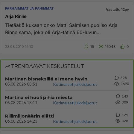
PARHAIMMAT JA PAHIMMAT
Vastattu 12pv
Arja Rinne
Tietääkö kukaan onko Matti Salmisen puoliso Arja
Rinne sama, joka oli Arja-tätinä 60-luvun
Tenavatuokio-ohjelmassa?...
28.08.2010 19:10
15
16043
0
TRENDAAVAT KESKUSTELUT
328
Martinan bisneksillä ei mene hyvin
1690
05.08.2026 08:51
Kotimaiset julkkisjuorut
143
Martina ei huoli pihiä miestä
309
06.08.2026 18:11
Kotimaiset julkkisjuorut
129
Rillimiljonäärin elätti
328
06.08.2026 14:23
Kotimaiset julkkisjuorut