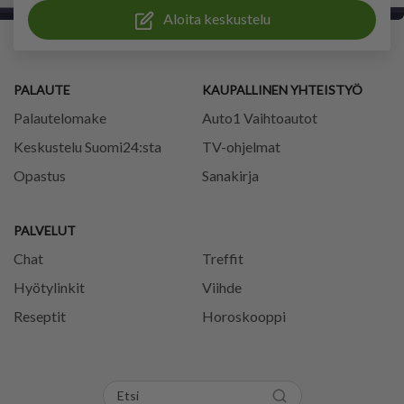
Aloita keskustelu
PALAUTE
KAUPALLINEN YHTEISTYÖ
Palautelomake
Auto1 Vaihtoautot
Keskustelu Suomi24:sta
TV-ohjelmat
Opastus
Sanakirja
PALVELUT
Chat
Treffit
Hyötylinkit
Viihde
Reseptit
Horoskooppi