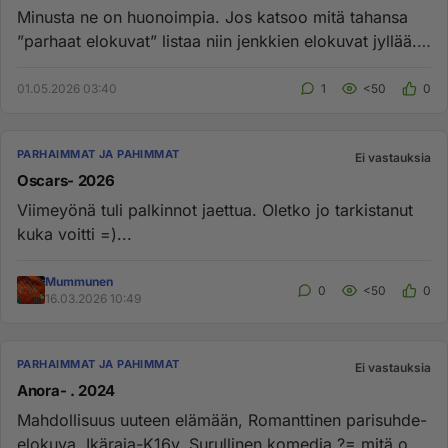
Minusta ne on huonoimpia. Jos katsoo mitä tahansa
”parhaat elokuvat” listaa niin jenkkien elokuvat jyllää.
Satunnaisesti...
01.05.2026 03:40
1
<50
0
PARHAIMMAT JA PAHIMMAT
Ei vastauksia
Oscars- 2026
Viimeyönä tuli palkinnot jaettua. Oletko jo tarkistanut
kuka voitti =)...
Mummunen
0
<50
0
16.03.2026 10:49
PARHAIMMAT JA PAHIMMAT
Ei vastauksia
Anora- . 2024
Mahdollisuus uuteen elämään, Romanttinen parisuhde-
elokuva. Ikäraja-K16v. Surullinen komedia ?= mitä oot