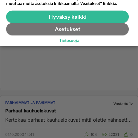
muuttaa muita asetuksia klikkaamalla "Asetukset" linkkiä.
Hyväksy kaikki
Asetukset
Tietosuoja
PARHAIMMAT JA PAHIMMAT
Vastattu 1v
Parhaat kauhuelokuvat
Kertokaa parhaat kauhuelokuvat mitä olette nähneet!...
01.10.2003 14:41
104
22021
0