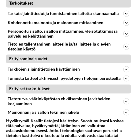
Tarkoitukset
Tarkat sijaintitiedot ja tunnistaminen laitetta skannaamalla
PARHAIMMAT JA PAHIMMAT
Vastattu 23v
Kohdennettu mainonta ja mainonnan mittaaminen
robocop yksksi parhaista kyborgi leffoista
Personoitu sisältö, sisällön mittaaminen, yleisötutkimus ja
elokuvan nimi: robocop lajityyppi: sci-fi toiminta
palvelujen kehittäminen
näyttelijät: Peter Weller,Nancy Allen,Daniel O'Herlihy ja
Tietojen tallentaminen laitteelle ja/tai laitteella olevien
tietojen käyttö
Ronny Cox...
21.07.2003 13:42
4
464
0
Erityisominaisuudet
Tarkkojen sijaintitietojen käyttäminen
PARHAIMMAT JA PAHIMMAT
Tunnista laitteet aktiivisesti pyydettyjen tietojen perusteella
Vastattu 1v
Doomilaakson tarinat = PARHAITA!
Erityiset tarkoitukset
ONKS TEIST KUKAAN KATTONU DOOMILAAKSONO
Tietoturva, väärinkäytösten ehkäiseminen ja virheiden
TARINOITA??? MÄ OON JA NE ON IHAN
korjaaminen
PARHAITA!!!!...
Mainonnan ja sisällön tekninen jakelu
17.06.2004 14:10
217
52382
0
Hyväksymällä sallit tietojesi käsittelyn. Suostumuksesi koskee
tätä palvelua, hyväksymättä jättäminen voi vaikuttaa
asiakaskokemukseesi. Jotkut teknologiat saattavat perustella
tietojen käsittelyä oikeutetulla edulla, voit vastustaa tätä tai