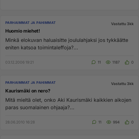
PARHAIMMAT JA PAHIMMAT
Vastattu 3kk
Huomio miehet!
Minkä elokuvan haluaisitte joululahjaksi jos tykkäätte
eniten katsoa toimintaleffoja?...
03.12.2006 19:21
11
1187
0
PARHAIMMAT JA PAHIMMAT
Vastattu 3kk
Kaurismäki on nero?
Mitä mieltä olet, onko Aki Kaurismäki kaikkien aikojen
paras suomalainen ohjaaja?...
28.06.2010 16:28
11
994
0