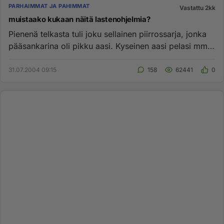
PARHAIMMAT JA PAHIMMAT
Vastattu 2kk
muistaako kukaan näitä lastenohjelmia?
Pienenä telkasta tuli joku sellainen piirrossarja, jonka
pääsankarina oli pikku aasi. Kyseinen aasi pelasi mm.
pelotaa i...
31.07.2004 09:15
158
62441
0