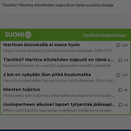
Tiesitkö? Martina Aitolehden isäpuoli on tämä suosittu laulaja
Osallistu keskusteluun
Martinan bisneksillä ei mene hyvin
329
https://www.iltalehti.fi/viihdeuutiset/a/c46da6ab-340f-4790-aaa7-0865eed2336 Yrityksen konkurssihakemus on tullut kärä
Tiesitkö? Martina Aitolehden isäpuoli on tämä suosittu laulaja
34
Martina Aitolehti on seurattu julkisuuden henkilö. Lähipiiriin mahtuu muitakin tunnettuja henkilöitä. Tiesitkö, että Ma
2 km on nykyään liian pitkä koulumatka
107
Hesarissa päivitellään lapset joutuu nyt kulkemaan 2 km kouluun jösses. Ruostefillarilla tuo matka menee vaikka miten äk
Miesten tuijotus
45
Mutta mies vain tuijottaa, siinä vaiheessa käännän itse pään pois. Mikä juttu? Yleensä jos joku tuijottaa tai katsoo, hä
Uusioperheen aikuiset lapset tyhjentää jääkaapin käydessään
56
Miten selvittäisitte seuraavan ongelman, meillä on uusioperhe, minulla teini-ikäiset lapset ja puolisolla aikuiset, jotk