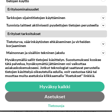
Keskity sitten niihin, jotka kiinnostaa. Ei kai kukaan
tietojen käyttö
tuota ohjelmaa kisaajien takia katso, vaan kilpailujen ja
Erityisominaisuudet
maatilan meiningin (ja no tietenkin Pehtoorin!). Kisaajat
Lue lisää
pitää nähdä vaan todennäköisyysfunktioina eikä
Tarkkojen sijaintitietojen käyttäminen
heidän persooniin keskittyä ollenkaan.
Jokaisella ihmisellä saa olla oma mielipide
Tunnista laitteet aktiivisesti pyydettyjen tietojen perusteella
Äänestä
Kommentoi
Erityiset tarkoitukset
Tietoturva, väärinkäytösten ehkäiseminen ja virheiden
Anonyymi
korjaaminen
2024-02-29 15:20:46
Mainonnan ja sisällön tekninen jakelu
No he saa tuosta rahaa ja ruokaa elämä
Hyväksymällä sallit tietojesi käsittelyn. Suostumuksesi koskee
kulkee.Älkää silti uhratko elukoita vaan ruuaksi
tätä palvelua, hyväksymättä jättäminen voi vaikuttaa
asiakaskokemukseesi. Jotkut teknologiat saattavat perustella
kivuttomasti voi.Jeesus sovitti jo meidät.
tietojen käsittelyä oikeutetulla edulla, voit vastustaa tätä tai
muuttaa muita asetuksia klikkaamalla "Asetukset" linkkiä.
Äänestä
Kommentoi
Hyväksy kaikki
Anonyymi
Asetukset
2024-02-29 15:22:03
Tietosuoja
Anonyymi
kirjoitti: