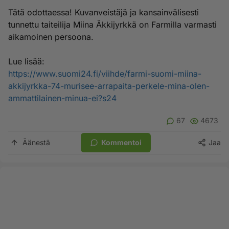
Tätä odottaessa! Kuvanveistäjä ja kansainvälisesti
tunnettu taiteilija Miina Äkkijyrkkä on Farmilla varmasti
aikamoinen persoona.
Lue lisää:
https://www.suomi24.fi/viihde/farmi-suomi-miina-
akkijyrkka-74-murisee-arrapaita-perkele-mina-olen-
ammattilainen-minua-ei?s24
67
4673
Äänestä
Kommentoi
Jaa