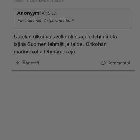
2024-03-02 13:31:02
Anonyymi
kirjoitti:
Eiks sillä ollu Artjärvellä tila?
Uutelan ulkoilualueella oli suojele lehmiä tila
lajina Suomen lehmät ja taide. Onkohan
marimekolla lehmämukeja.
Äänestä
Kommentoi