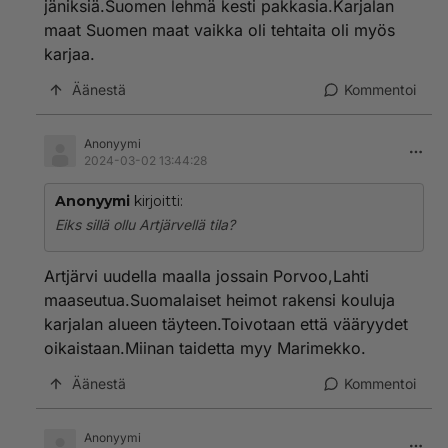
jäniksiä.Suomen lehmä kesti pakkasia.Karjalan
maat Suomen maat vaikka oli tehtaita oli myös
karjaa.
Äänestä
Kommentoi
Anonyymi
2024-03-02 13:44:28
Anonyymi
kirjoitti:
Eiks sillä ollu Artjärvellä tila?
Artjärvi uudella maalla jossain Porvoo,Lahti
maaseutua.Suomalaiset heimot rakensi kouluja
karjalan alueen täyteen.Toivotaan että vääryydet
oikaistaan.Miinan taidetta myy Marimekko.
Äänestä
Kommentoi
Anonyymi