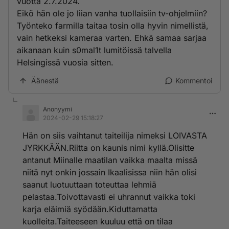
vuotta 2.7.2024.
Eikö hän ole jo liian vanha tuollaisiin tv-ohjelmiin?
Työnteko farmilla taitaa tosin olla hyvin nimellistä,
vain hetkeksi kameraa varten. Ehkä samaa sarjaa
aikanaan kuin s0mal1t lumitöissä talvella
Helsingissä vuosia sitten.
Äänestä
Kommentoi
Anonyymi
2024-02-29 15:18:27
Hän on siis vaihtanut taiteilija nimeksi LOIVASTA
JYRKKÄÄN.Riitta on kaunis nimi kyllä.Olisitte
antanut Miinalle maatilan vaikka maalta missä
niitä nyt onkin jossain Ikaalisissa niin hän olisi
saanut luotuuttaan toteuttaa lehmiä
pelastaa.Toivottavasti ei uhrannut vaikka toki
karja eläimiä syödään.Kiduttamatta
kuolleita.Taiteeseen kuuluu että on tilaa