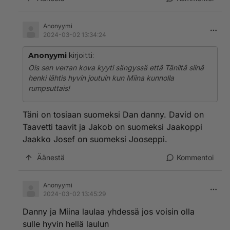
Anonyymi
2024-03-02 13:34:24
Anonyymi
kirjoitti:
Ois sen verran kova kyyti sängyssä että Täniltä siinä
henki lähtis hyvin joutuin kun Miina kunnolla
rumpsuttais!
Täni on tosiaan suomeksi Dan danny. David on
Taavetti taavit ja Jakob on suomeksi Jaakoppi
Jaakko Josef on suomeksi Jooseppi.
Äänestä
Kommentoi
Anonyymi
2024-03-02 13:45:29
Danny ja Miina laulaa yhdessä jos voisin olla
sulle hyvin hellä laulun