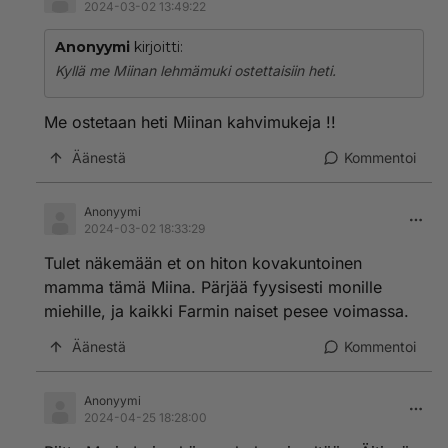
2024-03-02 13:49:22
Anonyymi
kirjoitti:
Kyllä me Miinan lehmämuki ostettaisiin heti.
Me ostetaan heti Miinan kahvimukeja !!
Äänestä
Kommentoi
Anonyymi
2024-03-02 18:33:29
Tulet näkemään et on hiton kovakuntoinen
mamma tämä Miina. Pärjää fyysisesti monille
miehille, ja kaikki Farmin naiset pesee voimassa.
Äänestä
Kommentoi
Anonyymi
2024-04-25 18:28:00