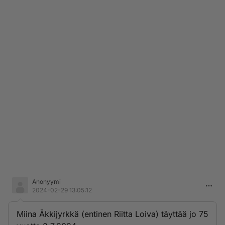
Anonyymi
2024-02-29 13:05:12
Miina Äkkijyrkkä (entinen Riitta Loiva) täyttää jo 75