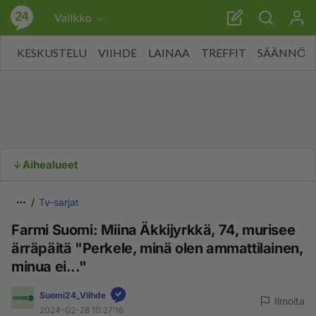
Valikko
KESKUSTELU
VIIHDE
LAINAA
TREFFIT
SÄÄNNÖT
Aihealueet
Tv-sarjat
Farmi Suomi: Miina Äkkijyrkkä, 74, murisee
ärräpäitä "Perkele, minä olen ammattilainen,
minua ei..."
Suomi24_Viihde
Ilmoita
2024-02-28 10:27:16