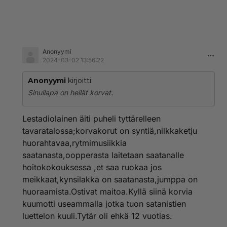
Anonyymi
2024-03-02 13:56:22
Anonyymi
kirjoitti:
Sinullapa on hellät korvat.
Lestadiolainen äiti puheli tyttärelleen
tavaratalossa;korvakorut on syntiä,nilkkaketju
huorahtavaa,rytmimusiikkia
saatanasta,oopperasta laitetaan saatanalle
hoitokokouksessa ,et saa ruokaa jos
meikkaat,kynsilakka on saatanasta,jumppa on
huoraamista.Ostivat maitoa.Kyllä siinä korvia
kuumotti useammalla jotka tuon satanistien
luettelon kuuli.Tytär oli ehkä 12 vuotias.