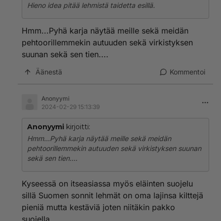
Hieno idea pitää lehmistä taidetta esillä.
Hmm...Pyhä karja näytää meille sekä meidän
pehtoorillemmekin autuuden sekä virkistyksen
suunan sekä sen tien....
Äänestä
Kommentoi
Anonyymi
2024-02-29 15:13:39
Anonyymi
kirjoitti:
Hmm...Pyhä karja näytää meille sekä meidän
pehtoorillemmekin autuuden sekä virkistyksen suunan
sekä sen tien....
Kyseessä on itseasiassa myös eläinten suojelu
sillä Suomen sonnit lehmät on oma lajinsa kilttejä
pieniä mutta kestäviä joten niitäkin pakko
suojella.