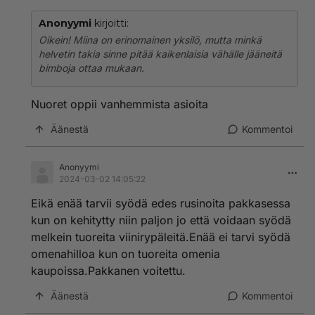
Anonyymi
kirjoitti:
Oikein! Miina on erinomainen yksilö, mutta minkä
helvetin takia sinne pitää kaikenlaisia vähälle jääneitä
bimboja ottaa mukaan.
Nuoret oppii vanhemmista asioita
Äänestä
Kommentoi
Anonyymi
2024-03-02 14:05:22
Eikä enää tarvii syödä edes rusinoita pakkasessa
kun on kehitytty niin paljon jo että voidaan syödä
melkein tuoreita viinirypäleitä.Enää ei tarvi syödä
omenahilloa kun on tuoreita omenia
kaupoissa.Pakkanen voitettu.
Äänestä
Kommentoi