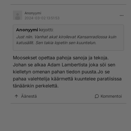
Anonyymi
2024-03-02 13:51:53
Anonyymi
kirjoitti:
Just niin. Vanhat akat kiroilevat Kansanradiossa kuin
katusällit. Sen takia lopetin sen kuuntelun.
Moosekset opettaa pahoja sanoja ja tekoja.
Johan se alkaa Adam Lambertista joka söi sen
kielletyn omenan pahan tiedon puusta.Jo se
pahaa valehtelija käärmettä kuuntelee paratiisissa
tänäänkin perkelettä.
Äänestä
Kommentoi