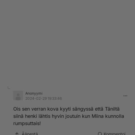
Anonyymi
2024-02-29 19:33:46
Ois sen verran kova kyyti sängyssä että Täniltä
siinä henki lähtis hyvin joutuin kun Miina kunnolla
rumpsuttais!
Äänestä
Kommentoi