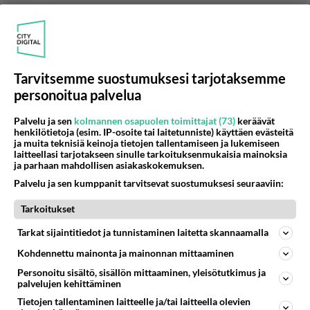
Anonyymi
2024-02-29 11:36:03
Oikein! Miina on erinomainen yksilö, mutta minkä
helvetin takia sinne pitää kaikenlaisia vähälle
Tarvitsemme suostumuksesi tarjotaksemme
jääneitä bimboja ottaa mukaan.
personoitua palvelua
Äänestä
Kommentoi
Palvelu ja sen
kolmannen osapuolen toimittajat (73)
keräävät
henkilötietoja (esim. IP-osoite tai laitetunniste) käyttäen evästeitä
Anonyymi
ja muita teknisiä keinoja tietojen tallentamiseen ja lukemiseen
2024-02-29 12:12:16
laitteellasi tarjotakseen sinulle tarkoituksenmukaisia mainoksia
ja parhaan mahdollisen asiakaskokemuksen.
Hmm...Onni ei tule ulkonaisesta,Onni tulee
Palvelu ja sen kumppanit tarvitsevat suostumuksesi seuraaviin:
rinnasta.
Tarkoitukset
Äänestä
Kommentoi
Tarkat sijaintitiedot ja tunnistaminen laitetta skannaamalla
Kohdennettu mainonta ja mainonnan mittaaminen
Anonyymi
2024-02-29 13:48:48
Personoitu sisältö, sisällön mittaaminen, yleisötutkimus ja
palvelujen kehittäminen
Anonyymi
kirjoitti:
Tietojen tallentaminen laitteelle ja/tai laitteella olevien