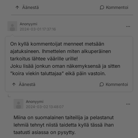
Äänestä
Kommentoi
Anonyymi
2024-03-01 17:37:16
On kyllä kommentoijat menneet metsään
ajatuksineen. Ihmettelen miten alkuperäinen
tarkoitus lähtee väärille urille!
Joku lisää jonkun oman näkemyksensä ja sitten
”koira viekin taluttajaa” eikä päin vastoin.
Äänestä
Kommentoi
Anonyymi
2024-03-02 13:48:07
Miina on suomalainen taiteilija ja pelastanut
lehmiä tehnyt niistä taidetta kyllä tässä ihan
taatusti asiassa on pysytty.