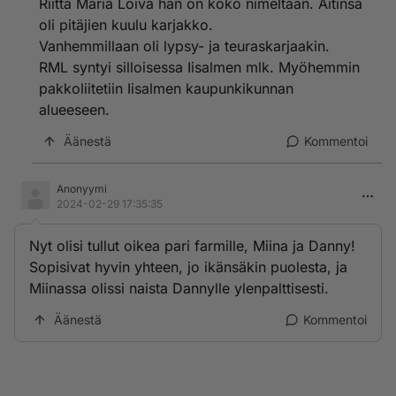
Riitta Maria Loiva hän on koko nimeltään. Äitinsä
oli pitäjien kuulu karjakko.
Vanhemmillaan oli lypsy- ja teuraskarjaakin.
RML syntyi silloisessa Iisalmen mlk. Myöhemmin
pakkoliitetiin Iisalmen kaupunkikunnan
alueeseen.
Äänestä
Kommentoi
Anonyymi
2024-02-29 17:35:35
Nyt olisi tullut oikea pari farmille, Miina ja Danny!
Sopisivat hyvin yhteen, jo ikänsäkin puolesta, ja
Miinassa olissi naista Dannylle ylenpalttisesti.
Äänestä
Kommentoi