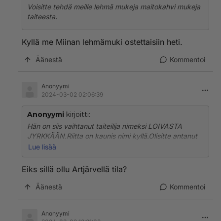
Voisitte tehdä meille lehmä mukeja maitokahvi mukeja
taiteesta.
Kyllä me Miinan lehmämuki ostettaisiin heti.
Äänestä
Kommentoi
Anonyymi
2024-03-02 02:06:39
Anonyymi
kirjoitti:
Hän on siis vaihtanut taiteilija nimeksi LOIVASTA
JYRKKÄÄN.Riitta on kaunis nimi kyllä.Olisitte antanut
Miinalle maatilan vaikka maalta missä niitä nyt onkin
Lue lisää
jossain Ikaalisissa niin hän olisi saanut luotuuttaan
toteuttaa lehmiä pelastaa.Toivottavasti ei uhrannut
Eiks sillä ollu Artjärvellä tila?
vaikka toki karja eläimiä syödään.Kiduttamatta
kuolleita.Taiteeseen kuuluu että on tilaa luovuudelle.
Äänestä
Kommentoi
Anonyymi