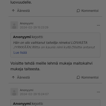
luovuudelle.
Äänestä
Kommentoi
Anonyymi
2024-02-29 15:23:29
Anonyymi
kirjoitti:
Hän on siis vaihtanut taiteilija nimeksi LOIVASTA
JYRKKÄÄN.Riitta on kaunis nimi kyllä.Olisitte antanut
Miinalle maatilan vaikka maalta missä niitä nyt onkin
Lue lisää
jossain Ikaalisissa niin hän olisi saanut luotuuttaan
toteuttaa lehmiä pelastaa.Toivottavasti ei uhrannut
Voisitte tehdä meille lehmä mukeja maitokahvi
vaikka toki karja eläimiä syödään.Kiduttamatta
mukeja taiteesta.
kuolleita.Taiteeseen kuuluu että on tilaa luovuudelle.
Äänestä
Kommentoi
Anonyymi
2024-02-29 15:24:07
Anonyymi
kirjoitti: