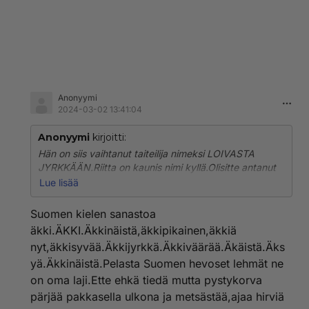
Anonyymi
2024-03-02 13:41:04
Anonyymi
kirjoitti:
Hän on siis vaihtanut taiteilija nimeksi LOIVASTA
JYRKKÄÄN.Riitta on kaunis nimi kyllä.Olisitte antanut
Miinalle maatilan vaikka maalta missä niitä nyt onkin
Lue lisää
jossain Ikaalisissa niin hän olisi saanut luotuuttaan
toteuttaa lehmiä pelastaa.Toivottavasti ei uhrannut
Suomen kielen sanastoa
vaikka toki karja eläimiä syödään.Kiduttamatta
äkki.ÄKKI.Äkkinäistä,äkkipikainen,äkkiä
kuolleita.Taiteeseen kuuluu että on tilaa luovuudelle.
nyt,äkkisyvää.Äkkijyrkkä.Äkkiväärää.Äkäistä.Äks
yä.Äkkinäistä.Pelasta Suomen hevoset lehmät ne
on oma laji.Ette ehkä tiedä mutta pystykorva
pärjää pakkasella ulkona ja metsästää,ajaa hirviä