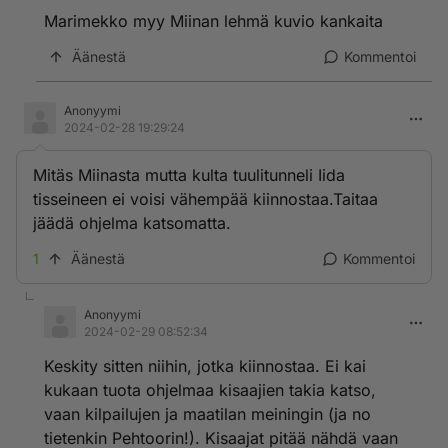
Marimekko myy Miinan lehmä kuvio kankaita
Äänestä
Kommentoi
Anonyymi
2024-02-28 19:29:24
Mitäs Miinasta mutta kulta tuulitunneli Iida
tisseineen ei voisi vähempää kiinnostaa.Taitaa
jäädä ohjelma katsomatta.
1
Äänestä
Kommentoi
Anonyymi
2024-02-29 08:52:34
Keskity sitten niihin, jotka kiinnostaa. Ei kai
kukaan tuota ohjelmaa kisaajien takia katso,
vaan kilpailujen ja maatilan meiningin (ja no
tietenkin Pehtoorin!). Kisaajat pitää nähdä vaan