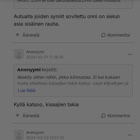
Hmm...Onni ei tule ulkonaisesta,Onni tulee rinnasta.
Autuaita joiden synnit sovitettu onni on sielun
asia sisäinen rauha.
Äänestä
Kommentoi
Anonyymi
2024-03-01 17:38:35
Anonyymi
kirjoitti:
Keskity sitten niihin, jotka kiinnostaa. Ei kai kukaan
tuota ohjelmaa kisaajien takia katso, vaan kilpailujen ja
maatilan meiningin (ja no tietenkin Pehtoorin!). Kisaajat
Lue lisää
pitää nähdä vaan todennäköisyysfunktioina eikä
heidän persooniin keskittyä ollenkaan.
Kyllä katsoo, kisaajien takia
Äänestä
Kommentoi
Anonyymi
2024-03-02 13:57:25