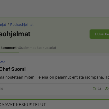
rjat
Ruokaohjelmat
aohjelmat
Uusi k
 kommentit
Uusimmat keskustelut
LMAT
Chef Suomi
Telkussa mainosteta
:16
23
AAVAT KESKUSTELUT