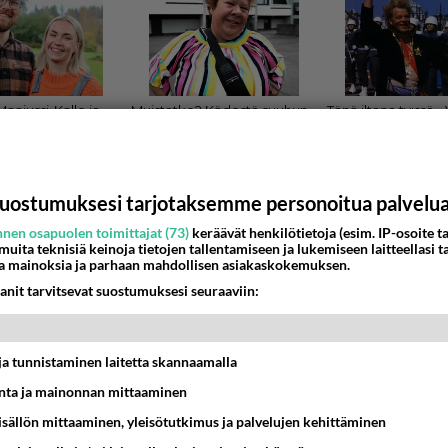
uostumuksesi tarjotaksemme personoitua palvelu
LMAT
nen osapuolen toimittajat (73)
keräävät henkilötietoja (esim. IP-osoite ta
 muita teknisiä keinoja tietojen tallentamiseen ja lukemiseen laitteellasi t
uokaohjelma
a mainoksia ja parhaan mahdollisen asiakaskokemuksen.
isi sellainen ruokaohjelma, missä oiekasti kerrottaisiin ja näy
anit tarvitsevat suostumuksesi seuraaviin:
asti sitä ruokaa tehdään r...
:55
10
t ja tunnistaminen laitetta skannaamalla
ta ja mainonnan mittaaminen
sisällön mittaaminen, yleisötutkimus ja palvelujen kehittäminen