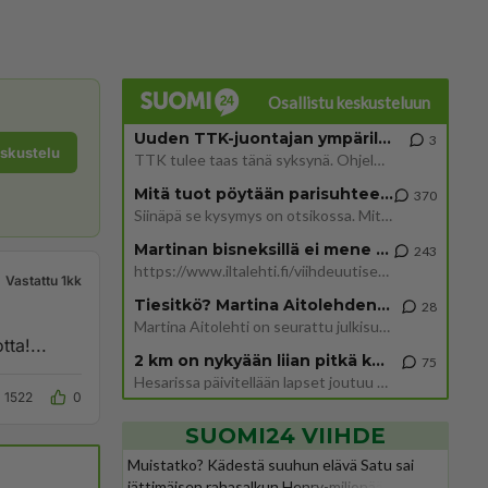
Osallistu keskusteluun
Uuden TTK-juontajan ympärillä epätietoisuus sakenee - Nyt MTV hämmentää soppaa
3
eskustelu
TTK tulee taas tänä syksynä. Ohjelman uudet tähtioppilaat julkistetaan torstaina 6. elokuuta klo 14 alkavassa lehdistö
Mitä tuot pöytään parisuhteessa?
370
Siinäpä se kysymys on otsikossa. Mitäpä siis tuot/toisit pöytään parisuhteessa? Oletko mies vai nainen? Koetko sen mitä
Martinan bisneksillä ei mene hyvin
243
https://www.iltalehti.fi/viihdeuutiset/a/c46da6ab-340f-4790-aaa7-0865eed2336 Yrityksen konkurssihakemus on tullut kärä
Vastattu 1kk
Tiesitkö? Martina Aitolehden isäpuoli on tämä suosittu laulaja
28
Martina Aitolehti on seurattu julkisuuden henkilö. Lähipiiriin mahtuu muitakin tunnettuja henkilöitä. Tiesitkö, että Ma
an miten Helena on palannut entistä isompana. Totta!...
2 km on nykyään liian pitkä koulumatka
75
Hesarissa päivitellään lapset joutuu nyt kulkemaan 2 km kouluun jösses. Ruostefillarilla tuo matka menee vaikka miten äk
1522
0
SUOMI24 VIIHDE
Muistatko? Kädestä suuhun elävä Satu sai
jättimäisen rahasalkun Henry-miljonääriltä