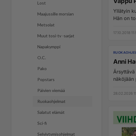
Vappu Pi
Lost
Yllätyin k
Maajussille morsian
Hän on to
Metsolat
17.10.2018 11
Muut tosi-tv -sarjat
Napakymppi
RUOKAOHJE
O.C.
Anni Ha
Pako
Ärsyttävä
näköjään p
Popstars
Päivien viemää
28.02.2026 1
Ruokaohjelmat
Salatut elämät
Sci-fi
Selviytymisohjelmat