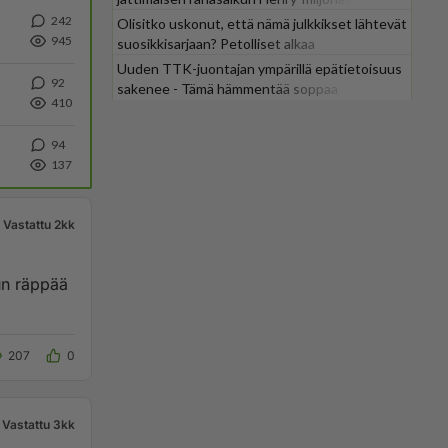
242
Olisitko uskonut, että nämä julkkikset lähtevät
945
suosikkisarjaan? Petolliset alkaa
jättiyllätyksellä
Uuden TTK-juontajan ympärillä epätietoisuus
92
sakenee - Tämä hämmentää soppaa
410
94
137
Vastattu 2kk
un räppää
207
0
Vastattu 3kk