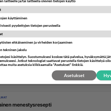
n laitteelle ja/tai laitteella olevien tietojen käyttö
t
etojen käyttäminen
iivisesti pyydettyjen tietojen perusteella
et
äytösten ehkäiseminen ja virheiden korjaaminen
ön tekninen jakelu
ietojesi käsittelyn. Suostumuksesi koskee tätä palvelua, hyväksymättä jä
mukseesi. Jotkut teknologiat saattavat perustella tietojen käsittelyä oike
uttaa muita asetuksia klikkaamalla "Asetukset" linkkiä.
Asetukset
Hyv
LMAT
inen menestysresepti