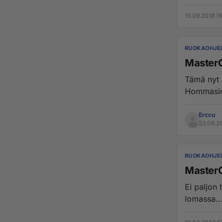
15.09.2018 16
RUOKAOHJE
MasterC
Tämä nyt 
Hommasin 
Erccu
23.09.20
RUOKAOHJE
MasterC
Ei paljon 
lomassa...