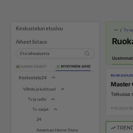
Keskustelun etusivu
Tv-sa
Ruok
Aiheet listaus
Uusimmat
KAIKKI AIHEET
NYKYINEN AIHE
RUOKAOHJE
Keskustelu24
Master 
Viihde ja kulttuuri
Tv ja radio
11.10.2023 18
Tv-sarjat
24
TREND
American Horror Story