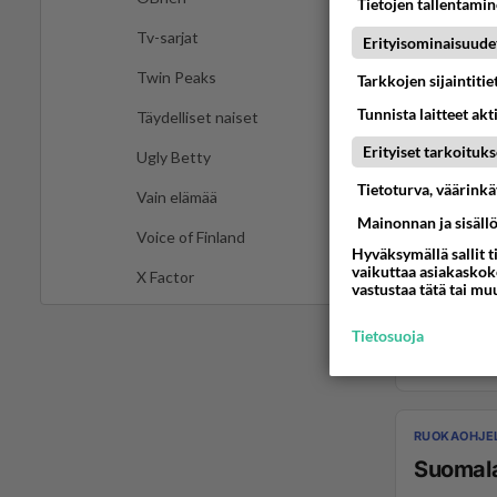
Tietojen tallentamine
Tv-sarjat
Erityisominaisuude
Twin Peaks
Tarkkojen sijaintiti
Tunnista laitteet akt
Täydelliset naiset
Erityiset tarkoituks
Ugly Betty
Tietoturva, väärink
Vain elämää
Mainonnan ja sisäll
Voice of Finland
Hyväksymällä sallit t
vaikuttaa asiakaskoke
X Factor
vastustaa tätä tai mu
Tietosuoja
RUOKAOHJE
Suomala