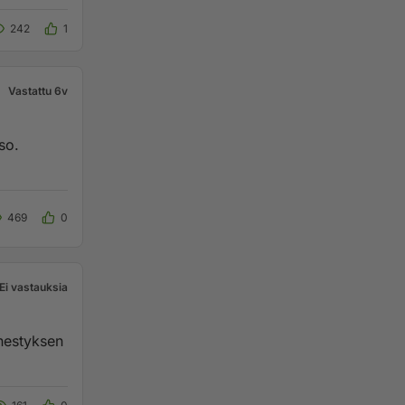
242
1
Vastattu 6v
so.
469
0
Ei vastauksia
enestyksen