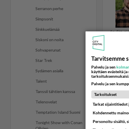
Serranon perhe
Simpsonit
Sinkkuelämää
Siskoni on noita
Sohvaperunat
Tarvitsemme s
Star Trek
RUOKAOHJE
Palvelu ja sen
kolman
Sydämen asialla
käyttäen evästeitä ja
Oikea r
tarkoituksenmukaisi
Talent
Koskas tul
Palvelu ja sen kumpp
miten oike
Tanssii tähtien kanssa
Tarkoitukset
Telenovelat
11.05.2021 15
Tarkat sijaintitiedo
Temptation Island Suomi
Kohdennettu mainon
Personoitu sisältö, 
Tonight Show with Conan
OBrien