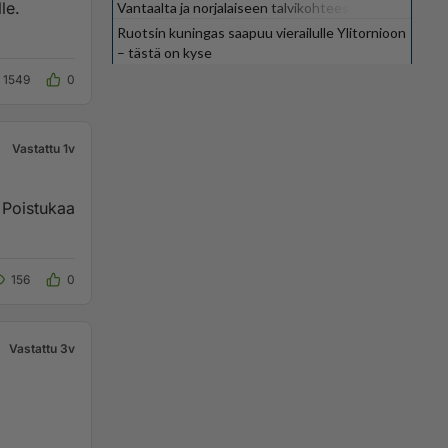
le.
Vantaalta ja norjalaiseen talvikohteeseen
Ruotsin kuningas saapuu vierailulle Ylitornioon
– tästä on kyse
1549
0
Vastattu 1v
156
0
Vastattu 3v