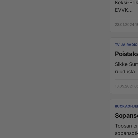
Keksi-Erik
EVVK...
23.01.2024 1
TV JA RADIO
Poistaka
Sikke Sumari ja Aihinen sekä toinen mieskokki jota nimelt
ruudusta .
13.05.2021 0
RUOKAOHJE
Sopanso
Toosan er
sopansotk