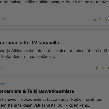
a on maistellut liikaa taikinaansa, ei hyvää mainosta tuotteel
8:39
5
a ruuanlaitto TV kanavilta
äb en tiedä. Poistukaa
 Sikke Sumari ...jää eläkkeel...
5:17
9
LMAT
tkemista & Taikinanvatkaamista
i kanavien ruokaohjelmat täyttä kuraa. Kaikenmaailman
emista ja taikinan vatkaamista. Julkkiksien kans...