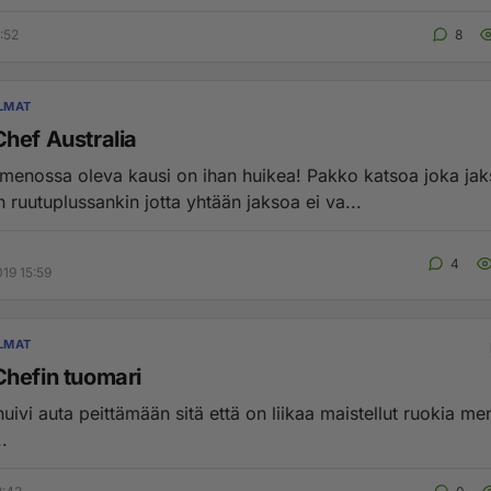
:52
8
LMAT
hef Australia
menossa oleva kausi on ihan huikea! Pakko katsoa joka jak
ruutuplussankin jotta yhtään jaksoa ei va...
4
19 15:59
LMAT
hefin tuomari
huivi auta peittämään sitä että on liikaa maistellut ruokia m
.