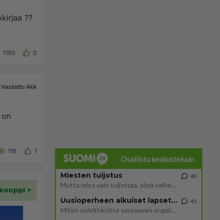
okirjaa ??
1193
0
Vastattu 4kk
 on
116
1
Osallistu keskusteluun
Miesten tuijotus
40
Mutta mies vain tuijottaa, siinä vaiheessa käännän itse pään pois. Mikä juttu? Yleensä jos joku tuijottaa tai katsoo, hä
Uusioperheen aikuiset lapset tyhjentää jääkaapin käydessään
41
Miten selvittäisitte seuraavan ongelman, meillä on uusioperhe, minulla teini-ikäiset lapset ja puolisolla aikuiset, jotk