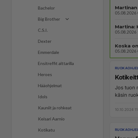
Martinan 
Bachelor
05.08.2026 
Big Brother
Martina:
C.S.I.
05.08.2026 
Dexter
Koska on
05.08.2026 
Emmerdale
Ensitreffit alttarilla
RUOKAOHJE
Heroes
Kotikeit
Hääohjelmat
Jos tuon 
käsin ruok
Idols
Kauniit ja rohkeat
10.10.2024 11
Keisari Aarnio
Kotikatu
RUOKAOHJE