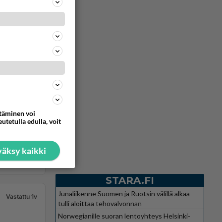
ttäminen voi
utetulla edulla, voit
äksy kaikki
STARA.FI
Junaliikenne Suomen ja Ruotsin välillä alkaa –
Vastattu 1v
tulli aloittaa tehovalvonnan
Norwegianille suoran lentoyhteys Helsinki-