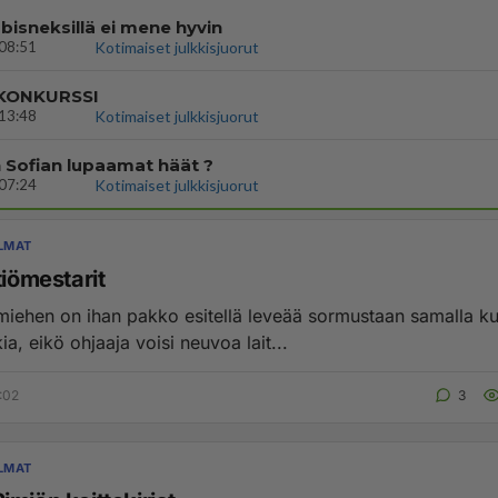
bisneksillä ei mene hyvin
08:51
Kotimaiset julkkisjuorut
 KONKURSSI
13:48
Kotimaiset julkkisjuorut
 Sofian lupaamat häät ?
07:24
Kotimaiset julkkisjuorut
LMAT
tiömestarit
miehen on ihan pakko esitellä leveää sormustaan samalla k
ia, eikö ohjaaja voisi neuvoa lait...
:02
3
LMAT