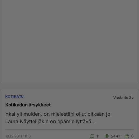
KOTIKATU
Vastattu 3v
Kotikadun ärsykkeet
Yksi yli muiden, on mielestäni ollut pitkään jo
Laura.Näyttelijäkin on epämiellyttävä
ilmestys.Ailahtelevainen ja omitu...
19.12.2011 11:18
11
2441
0