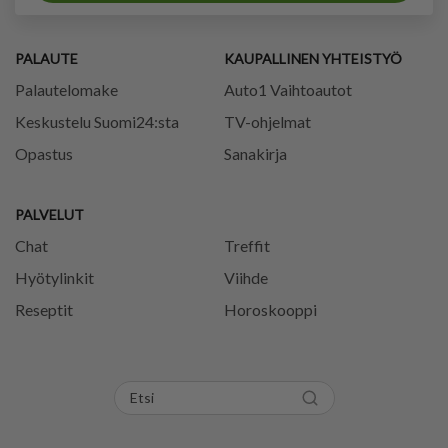
PALAUTE
KAUPALLINEN YHTEISTYÖ
Palautelomake
Auto1 Vaihtoautot
Keskustelu Suomi24:sta
TV-ohjelmat
Opastus
Sanakirja
PALVELUT
Chat
Treffit
Hyötylinkit
Viihde
Reseptit
Horoskooppi