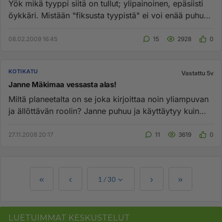
Yök mikä tyyppi siitä on tullut; ylipainoinen, epäsiisti
öykkäri. Mistään "fiksusta tyypistä" ei voi enää puhua.
Mitenkä...
08.02.2009 16:45
15
2928
0
KOTIKATU
Vastattu 5v
Janne Mäkimaa vessasta alas!
Miltä planeetalta on se joka kirjoittaa noin yliampuvan
ja ällöttävän roolin? Janne puhuu ja käyttäytyy kuin
Suomi-Filmi...
27.11.2008 20:17
11
3619
0
1
/
30
LUETUIMMAT KESKUSTELUT