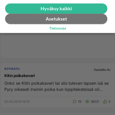
Hyväksy kaikki
Asetukset
Tietosuoja
KOTIKATU
Vastattu 4v
Kitin poikakaveri
Onko se Kitin poikakaveri tai siis tulevan lapsen isä se
Pyry oikeasti Irwinin poika kun loppiteksteissä oli
Henkka Hamm...
20.04.2006 18:55
19
38221
0