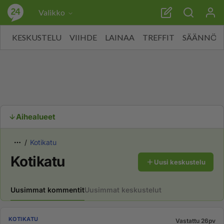
Valikko
KESKUSTELU
VIIHDE
LAINAA
TREFFIT
SÄÄNNÖT
Aihealueet
Kotikatu
Kotikatu
Uusi keskustelu
Uusimmat kommentit
Uusimmat keskustelut
KOTIKATU
Vastattu 26pv