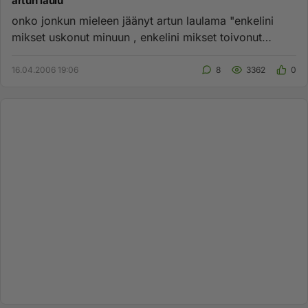
artun laulu
onko jonkun mieleen jäänyt artun laulama "enkelini
mikset uskonut minuun , enkelini mikset toivonut
minua, enkelini, me ...
16.04.2006 19:06
8
3362
0