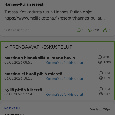
Hannes-Pullan resepti
Tuossa Kotikadusta tutun Hannes-Pullan ohje:
https://www.meillakotona.fi/reseptit/hannes-pullat...
12.07.2026 20:05
1
<50
0
TRENDAAVAT KESKUSTELUT
328
Martinan bisneksillä ei mene hyvin
1680
05.08.2026 08:51
Kotimaiset julkkisjuorut
143
Martina ei huoli pihiä miestä
309
06.08.2026 18:11
Kotimaiset julkkisjuorut
103
Kyllä pitää kiirettä
257
06.08.2026 17:14
Kotimaiset julkkisjuorut
KOTIKATU
Vastattu 26pv