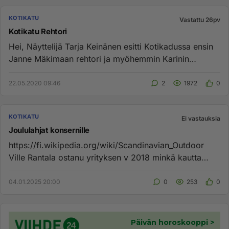
KOTIKATU
Vastattu 26pv
Kotikatu Rehtori
Hei, Näyttelijä Tarja Keinänen esitti Kotikadussa ensin
Janne Mäkimaan rehtori ja myöhemmin Karinin
vankikaveria. Oliko ...
22.05.2020 09:46
2
1972
0
KOTIKATU
Ei vastauksia
Joululahjat konsernille
https://fi.wikipedia.org/wiki/Scandinavian_Outdoor
Ville Rantala ostanu yrityksen v 2018 minkä kautta
joululahjat jaeta...
04.01.2025 20:00
0
253
0