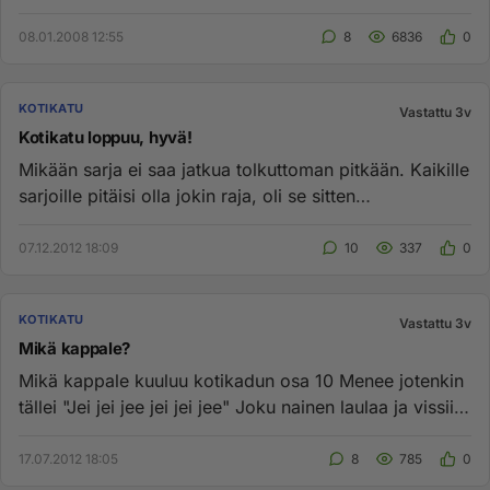
bensis?missä se...
08.01.2008 12:55
8
6836
0
KOTIKATU
Vastattu 3v
Kotikatu loppuu, hyvä!
Mikään sarja ei saa jatkua tolkuttoman pitkään. Kaikille
sarjoille pitäisi olla jokin raja, oli se sitten
vuosikymmen ta...
07.12.2012 18:09
10
337
0
KOTIKATU
Vastattu 3v
Mikä kappale?
Mikä kappale kuuluu kotikadun osa 10 Menee jotenkin
tällei "Jei jei jee jei jei jee" Joku nainen laulaa ja vissii
joku ...
17.07.2012 18:05
8
785
0