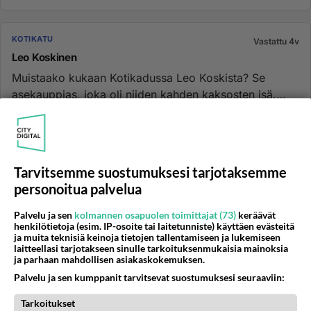
KOTIKATU
Vastattu 4v
Leo Koskinen
Muistaako kukaan Kotikadussa Leo Koskista? Se
asekauppias, joka oli niiden kahden kaksosten isä.
Näyttelijänä Svante Mar...
01.06.2009 14:38
3
2503
0
Tarvitsemme suostumuksesi tarjotaksemme
KOTIKATU
Vastattu 4v
personoitua palvelua
Raju muutos
Eiköhän Janne Mäkimaan rooliin ole nyt tullut liian
Palvelu ja sen
kolmannen osapuolen toimittajat (73)
keräävät
henkilötietoja (esim. IP-osoite tai laitetunniste) käyttäen evästeitä
suuri muutos, jos vähänkin luonnollisuuteen pyritään.
ja muita teknisiä keinoja tietojen tallentamiseen ja lukemiseen
Ei kai kukaan ...
laitteellasi tarjotakseen sinulle tarkoituksenmukaisia mainoksia
ja parhaan mahdollisen asiakaskokemuksen.
09.01.2009 10:54
24
4974
0
Palvelu ja sen kumppanit tarvitsevat suostumuksesi seuraaviin:
Tarkoitukset
KOTIKATU
Vastattu 4v