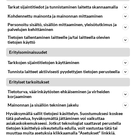
Mitä vikaa Kotikadussa?
Tarkat sijaintitiedot ja tunnistaminen laitetta skannaamalla
Olen katsonut Kotikatua viime syksystä asti ja
Kohdennettu mainonta ja mainonnan mittaaminen
aikaisemmin kauden siitä lähtien kun Tuija-pappi
Personoitu sisältö, sisällön mittaaminen, yleisötutkimus ja
ilmestyi sarjaan enkä ta...
palvelujen kehittäminen
14.02.2009 19:01
19
2350
0
Tietojen tallentaminen laitteelle ja/tai laitteella olevien
tietojen käyttö
Erityisominaisuudet
KOTIKATU
Vastattu 4v
Tarkkojen sijaintitietojen käyttäminen
Miro ja Joni
Tunnista laitteet aktiivisesti pyydettyjen tietojen perusteella
Missähän näyttelijät Pavel ja Lev Linnainmaa nykyisin
vaikuttavat?...
Erityiset tarkoitukset
Tietoturva, väärinkäytösten ehkäiseminen ja virheiden
31.01.2021 19:13
1
2812
0
korjaaminen
Mainonnan ja sisällön tekninen jakelu
Hyväksymällä sallit tietojesi käsittelyn. Suostumuksesi koskee
tätä palvelua, hyväksymättä jättäminen voi vaikuttaa
asiakaskokemukseesi. Jotkut teknologiat saattavat perustella
tietojen käsittelyä oikeutetulla edulla, voit vastustaa tätä tai
muuttaa muita asetuksia klikkaamalla "Asetukset" linkkiä.