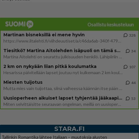
Osallistu keskusteluun
Martinan bisneksillä ei mene hyvin
328
https://www.iltalehti.fi/viihdeuutiset/a/c46da6ab-340f-4790-aaa7-0865eed2336 Yrityksen konkurssihakemus on tullut kärä
Tiesitkö? Martina Aitolehden isäpuoli on tämä suosittu laulaja
34
Martina Aitolehti on seurattu julkisuuden henkilö. Lähipiiriin mahtuu muitakin tunnettuja henkilöitä. Tiesitkö, että Ma
2 km on nykyään liian pitkä koulumatka
107
Hesarissa päivitellään lapset joutuu nyt kulkemaan 2 km kouluun jösses. Ruostefillarilla tuo matka menee vaikka miten äk
Miesten tuijotus
44
Mutta mies vain tuijottaa, siinä vaiheessa käännän itse pään pois. Mikä juttu? Yleensä jos joku tuijottaa tai katsoo, hä
Uusioperheen aikuiset lapset tyhjentää jääkaapin käydessään
53
Miten selvittäisitte seuraavan ongelman, meillä on uusioperhe, minulla teini-ikäiset lapset ja puolisolla aikuiset, jotk
STARA.FI
Tallinkin Romantika lähtee Italiaan – muutoksia alusten