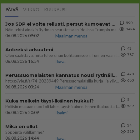
PÄIVÄ
VIIKKO
KUUKAUSI
590
Jos SDP ei voita reilusti, persut kumoavat demokratian Suomesta
1424
Näin tekisi ainakin Rydman seuratessaan idolinsa Trumpin mallia https://www.is.fi/politiikka/art-2000012187244.html
06.08.2026 09:02
Maailman menoa
43
Anteeksi arkuuteni
787
Olen säälittävä, mitä tulee sinun kohtaamiseen. Tunnen vaan itseni todella epävarmaksi sun kanssa. Jos minun olisi pitän
06.08.2026 16:54
Ikävä
470
Perussuomalaisten kannatus nousi rytinällä Ylen tänään julkaisemassa tuoreimmassa gallup-kyselyssä.
680
https://yle.fi/a/74-20239449 Perussuomalaisilla hurja- ja ylivoimaisesti suurin nousu tässä uudessa Ylen gallupissa. Kyl
06.08.2026 03:24
Maailman menoa
5
Kuka melkein täysi-ikäinen hukkui?
539
Poliisin mukaan nuori oli lähes täysi-ikäinen. Ennen iltakuutta tulleen ilmoituksen mukaan ihminen oli joutunut mahdoll
06.08.2026 20:09
Iisalmi
34
Mikä on ollut
519
Söpöintä välillämme?
06.08.2026 14:44
Ikävä