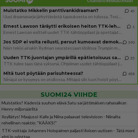
Osallistu keskusteluun
Muistatko Mikkelin panttivankidraaman?
45
Uusi draamasarja järkyttävästä tapauksesta on tulossa. Tositapahtumiin perustuva sarja ammentaa vuoden 1986 Mikkelin pan
Ernest Lawson täräytti erikoisen heiton TTK-lehdistötilaisuudessa: " Onko tässä tarkoituksena...?"
1
Ernest Lawson esitteli uudet TTK-tähtioppilaat ja opettajat torstaina 6.8. lehdistölle. Tulevalla kaudella on yksi hausk
Jos SDP ei voita reilusti, persut kumoavat demokratian Suomesta
590
Näin tekisi ainakin Rydman seuratessaan idolinsa Trumpin mallia https://www.is.fi/politiikka/art-2000012187244.html
Uuden TTK-juontajan ympärillä epätietoisuus sakenee - Nyt MTV hämmentää soppaa
35
TTK tulee taas tänä syksynä. Ohjelman uudet tähtioppilaat julkistetaan torstaina 6. elokuuta klo 14 alkavassa lehdistö
Mitä tuot pöytään parisuhteessa?
458
Siinäpä se kysymys on otsikossa. Mitäpä siis tuot/toisit pöytään parisuhteessa? Oletko mies vai nainen? Koetko sen mitä
SUOMI24 VIIHDE
Muistatko? Kädestä suuhun elävä Satu sai jättimäisen rahasalkun
Henry-miljonääriltä
Iloyllätys! Maajussi-Kalle ja Niina palaavat televisioon - Niinalta
rehellinen reaktio: "KÄÄKS!"
TTK-voittaja Johannes Holopainen paljasti iloisen uutisen - Tätä moni
ehti jo odottaa