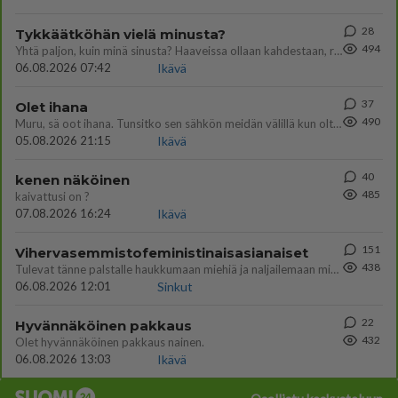
28
Tykkäätköhän vielä minusta?
494
Yhtä paljon, kuin minä sinusta? Haaveissa ollaan kahdestaan, rauhassa ja lähennytään fyysisesti ja tutustutaan syvemmin
06.08.2026 07:42
Ikävä
37
Olet ihana
490
Muru, sä oot ihana. Tunsitko sen sähkön meidän välillä kun oltiin ihan låhekkäin? 👩‍❤️‍👩❤️😼😘
05.08.2026 21:15
Ikävä
40
kenen näköinen
485
kaivattusi on ?
07.08.2026 16:24
Ikävä
151
Vihervasemmistofeministinaisasianaiset
438
Tulevat tänne palstalle haukkumaan miehiä ja naljailemaan miehelle, kehuvat olevansa heitä parempia. Itse asuvat MIEHE
06.08.2026 12:01
Sinkut
22
Hyvännäköinen pakkaus
432
Olet hyvännäköinen pakkaus nainen.
06.08.2026 13:03
Ikävä