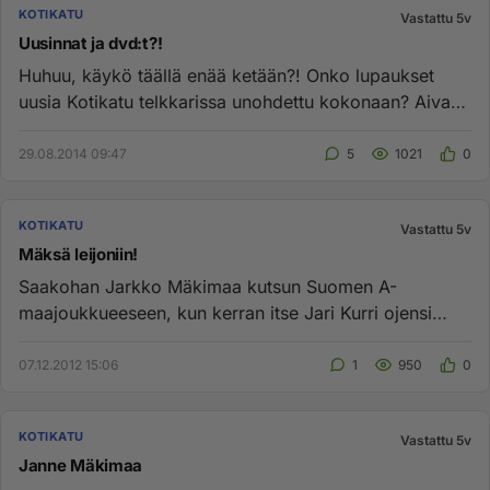
KOTIKATU
Vastattu 5v
Uusinnat ja dvd:t?!
Huhuu, käykö täällä enää ketään?! Onko lupaukset
uusia Kotikatu telkkarissa unohdettu kokonaan? Aivan
ahterista, jos näi...
29.08.2014 09:47
5
1021
0
KOTIKATU
Vastattu 5v
Mäksä leijoniin!
Saakohan Jarkko Mäkimaa kutsun Suomen A-
maajoukkueeseen, kun kerran itse Jari Kurri ojensi
käyntikorttinsa. Seuraava ask...
07.12.2012 15:06
1
950
0
KOTIKATU
Vastattu 5v
Janne Mäkimaa