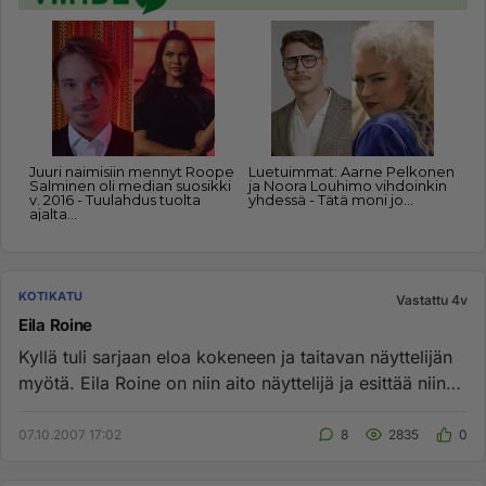
KOTIKATU
Vastattu 4v
Eila Roine
Kyllä tuli sarjaan eloa kokeneen ja taitavan näyttelijän
myötä. Eila Roine on niin aito näyttelijä ja esittää niin
hyvin...
07.10.2007 17:02
8
2835
0