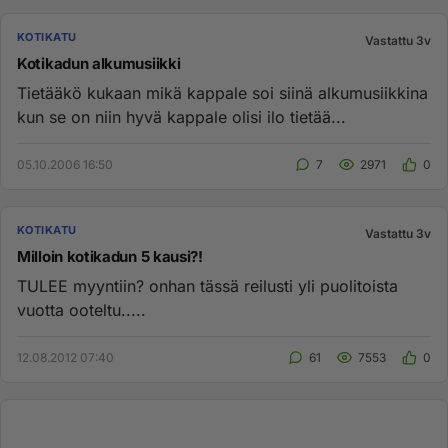
KOTIKATU
Vastattu 3v
Kotikadun alkumusiikki
Tietääkö kukaan mikä kappale soi siinä alkumusiikkina
kun se on niin hyvä kappale olisi ilo tietää...
05.10.2006 16:50
7
2971
0
KOTIKATU
Vastattu 3v
Milloin kotikadun 5 kausi?!
TULEE myyntiin? onhan tässä reilusti yli puolitoista
vuotta ooteltu.....
12.08.2012 07:40
61
7553
0