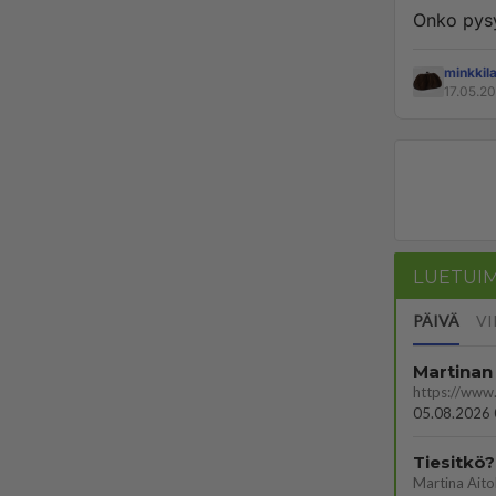
Onko pysy
minkkil
17.05.20
LUETUI
PÄIVÄ
VI
Martinan 
05.08.2026 
Tiesitkö?