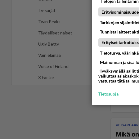
Tietojen tallentamine
Tv-sarjat
Erityisominaisuude
Twin Peaks
Tarkkojen sijaintiti
Tunnista laitteet akt
Täydelliset naiset
Erityiset tarkoituks
Ugly Betty
Tietoturva, väärink
Vain elämää
Mainonnan ja sisäll
Voice of Finland
Hyväksymällä sallit t
vaikuttaa asiakaskoke
X Factor
vastustaa tätä tai mu
Tietosuoja
KEISARI AAR
Mikä on