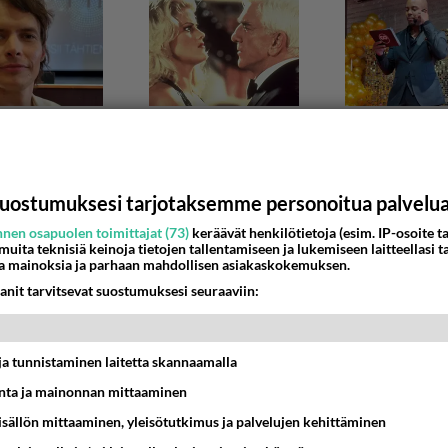
uostumuksesi tarjotaksemme personoitua palvelu
nen osapuolen toimittajat (73)
keräävät henkilötietoja (esim. IP-osoite ta
NIO
 muita teknisiä keinoja tietojen tallentamiseen ja lukemiseen laitteellasi t
n epäselvyys
a mainoksia ja parhaan mahdollisen asiakaskokemuksen.
anit tarvitsevat suostumuksesi seuraaviin:
taa kauden sarjojen esittämisjärjestys. Viime sunnuntaina tu
w ja seuraavana sunnuntaina numero 11. ...
t ja tunnistaminen laitetta skannaamalla
:27
0
ta ja mainonnan mittaaminen
sisällön mittaaminen, yleisötutkimus ja palvelujen kehittäminen