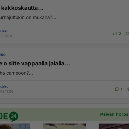
 kakkoskautta...
murhajuttukin on mukana?...
aukku
2
18 15:31
NIO
 o sitte vappaalla jalalla...
ha cameoon?...
aukku
1
18 11:06