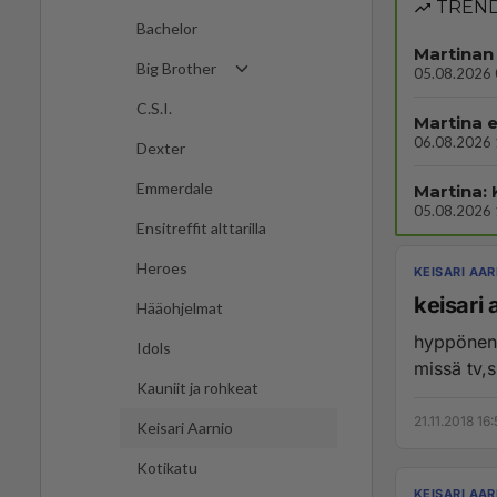
TREND
Bachelor
Martinan 
Big Brother
05.08.2026 
C.S.I.
Martina e
06.08.2026 
Dexter
Emmerdale
Martina:
05.08.2026 
Ensitreffit alttarilla
Heroes
KEISARI AAR
keisari 
Hääohjelmat
hyppönen v
Idols
missä tv,
Kauniit ja rohkeat
21.11.2018 16
Keisari Aarnio
Kotikatu
KEISARI AAR