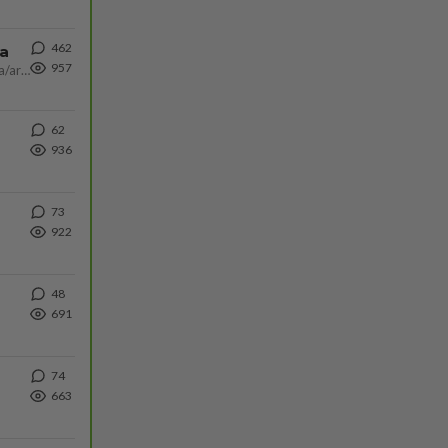
462
ta
957
Näin tekisi ainakin Rydman seuratessaan idolinsa Trumpin mallia https://www.is.fi/politiikka/art-2000012187244.html
62
936
73
922
48
691
74
663