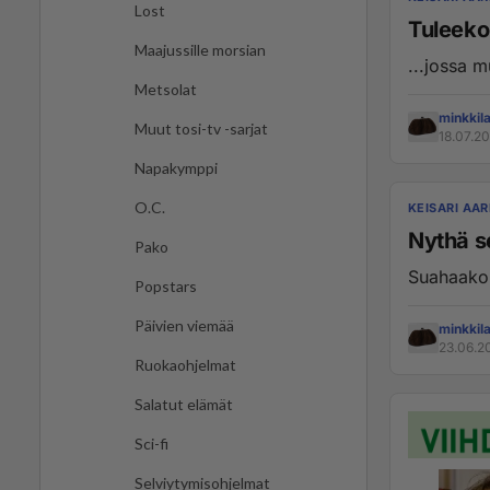
Lost
Tuleeko
Maajussille morsian
...jossa 
Metsolat
minkkil
Muut tosi-tv -sarjat
18.07.20
Napakymppi
O.C.
KEISARI AAR
Nythä se
Pako
Suahaako
Popstars
Päivien viemää
minkkil
23.06.20
Ruokaohjelmat
Salatut elämät
Sci-fi
Selviytymisohjelmat