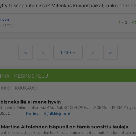
tty tositapahtumissa? Mitenkäs kuvauspaikat, onko "on-loca
aukku
0
18 17:55
1
/
30
MMAT KESKUSTELUT
IKKO
KUUKAUSI
bisneksillä ei mene hyvin
05:51
Kotimaiset julkkisjuorut
 Martina Aitolehden isäpuoli on tämä suosittu laulaja