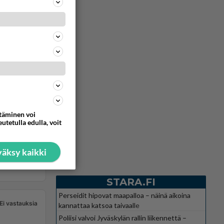
ttäminen voi
utetulla edulla, voit
äksy kaikki
STARA.FI
Perseidit hipovat maapalloa – näinä aikoina
Ei vastauksia
kannattaa katsoa taivaalle
Poliisi valvoi Jyväskylän rallin liikennettä –