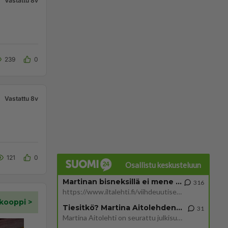
Vastattu 8v
239
0
Vastattu 8v
121
0
Osallistu keskusteluun
Martinan bisneksillä ei mene hyvin
316
https://www.iltalehti.fi/viihdeuutiset/a/c46da6ab-340f-4790-aaa7-0865eed2336 Yrityksen konkurssihakemus on tullut kärä
Tiesitkö? Martina Aitolehden isäpuoli on tämä suosittu laulaja
31
Martina Aitolehti on seurattu julkisuuden henkilö. Lähipiiriin mahtuu muitakin tunnettuja henkilöitä. Tiesitkö, että Ma