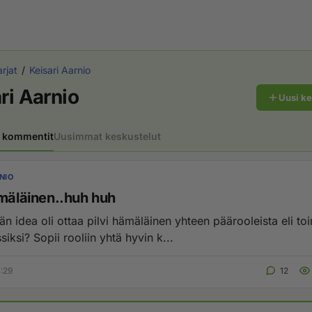
rjat
Keisari Aarnio
ri Aarnio
Uusi k
 kommentit
Uusimmat keskustelut
NIO
ämäläinen..huh huh
 idea oli ottaa pilvi hämäläinen yhteen päärooleista eli toi
iksi? Sopii rooliin yhtä hyvin k...
0:29
12