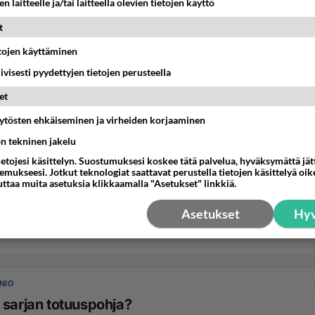
n laitteelle ja/tai laitteella olevien tietojen käyttö
t
etojen käyttäminen
iivisesti pyydettyjen tietojen perusteella
et
äytösten ehkäiseminen ja virheiden korjaaminen
ön tekninen jakelu
ietojesi käsittelyn. Suostumuksesi koskee tätä palvelua, hyväksymättä jä
mukseesi. Jotkut teknologiat saattavat perustella tietojen käsittelyä oike
uttaa muita asetuksia klikkaamalla "Asetukset" linkkiä.
Asetukset
Hyv
NIO
 sarjan totuuspohja?