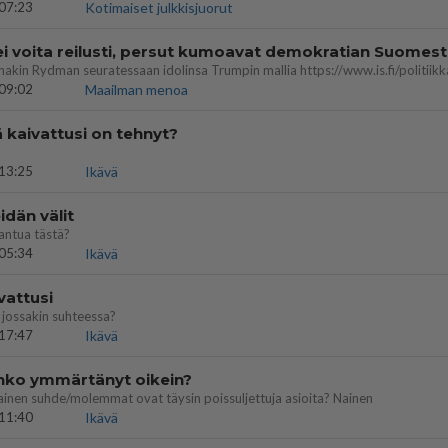
07:23
Kotimaiset julkkisjuorut
ei voita reilusti, persut kumoavat demokratian Suomes
09:02
Maailman menoa
ä kaivattusi on tehnyt?
13:25
Ikävä
dän välit
antua tästä?
05:34
Ikävä
vattusi
jossakin suhteessa?
17:47
Ikävä
enko ymmärtänyt oikein?
ainen suhde/molemmat ovat täysin poissuljettuja asioita? Nainen
11:40
Ikävä