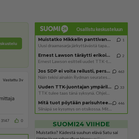
Osallistu keskusteluun
Muistatko Mikkelin panttivankidraaman?
1
eskustelu
Uusi draamasarja järkyttävästä tapauksesta on tulossa. Tositapahtumiin perustuva sarja ammentaa vuoden 1986 Mikkelin pan
Ernest Lawson täräytti erikoisen heiton TTK-lehdistötilaisuudessa: " Onko tässä tarkoituksena...?"
2
Ernest Lawson esitteli uudet TTK-tähtioppilaat ja opettajat torstaina 6.8. lehdistölle. Tulevalla kaudella on yksi hausk
Jos SDP ei voita reilusti, persut kumoavat demokratian Suomesta
463
Näin tekisi ainakin Rydman seuratessaan idolinsa Trumpin mallia https://www.is.fi/politiikka/art-2000012187244.html
Vastattu 3v
Uuden TTK-juontajan ympärillä epätietoisuus sakenee - Nyt MTV hämmentää soppaa
33
TTK tulee taas tänä syksynä. Ohjelman uudet tähtioppilaat julkistetaan torstaina 6. elokuuta klo 14 alkavassa lehdistö
mittaja
Mitä tuot pöytään parisuhteessa?
446
Siinäpä se kysymys on otsikossa. Mitäpä siis tuot/toisit pöytään parisuhteessa? Oletko mies vai nainen? Koetko sen mitä
3147
0
SUOMI24 VIIHDE
Muistatko? Kädestä suuhun elävä Satu sai
jättimäisen rahasalkun Henry-miljonääriltä