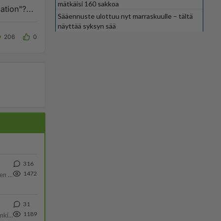
mätkäisi 160 sakkoa
tion"?...
Sääennuste ulottuu nyt marraskuulle – tältä
näyttää syksyn sää
206
0
316
1472
https://www.iltalehti.fi/viihdeuutiset/a/c46da6ab-340f-4790-aaa7-0865eed2336 Yrityksen konkurssihakemus on tullut kärä
31
1189
Martina Aitolehti on seurattu julkisuuden henkilö. Lähipiiriin mahtuu muitakin tunnettuja henkilöitä. Tiesitkö, että Ma