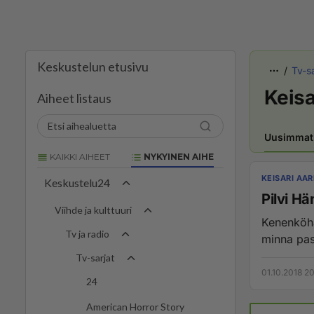
Keskustelun etusivu
Tv-sa
Keisa
Aiheet listaus
Uusimmat
KAIKKI AIHEET
NYKYINEN AIHE
KEISARI AAR
Keskustelu24
Pilvi H
Viihde ja kulttuuri
Kenenköhän
Tv ja radio
minna pass
Tv-sarjat
01.10.2018 2
24
American Horror Story