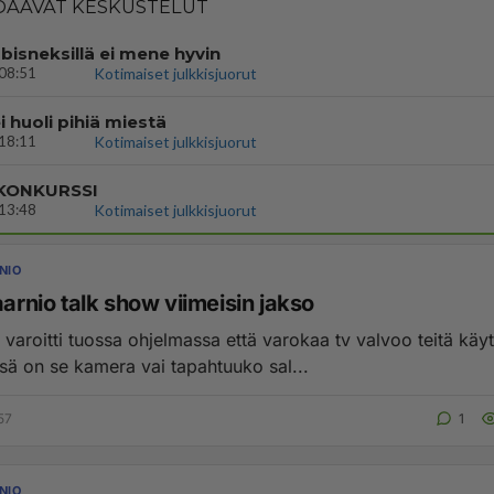
AAVAT KESKUSTELUT
bisneksillä ei mene hyvin
08:51
Kotimaiset julkkisjuorut
i huoli pihiä miestä
18:11
Kotimaiset julkkisjuorut
 KONKURSSI
13:48
Kotimaiset julkkisjuorut
NIO
aarnio talk show viimeisin jakso
aroitti tuossa ohjelmassa että varokaa tv valvoo teitä käytt
ssä on se kamera vai tapahtuuko sal...
:57
1
NIO