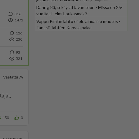
Danny, 83, teki yllättävän teon - Missä on 25-
vuotias Helmi Loukasmäki?
316
1472
Vappu Pimiän lähtö ei ole ainoa iso muutos -
Tanssii Tähtien Kanssa palaa
126
230
93
521
Vastattu 7v
äjät,
150
0