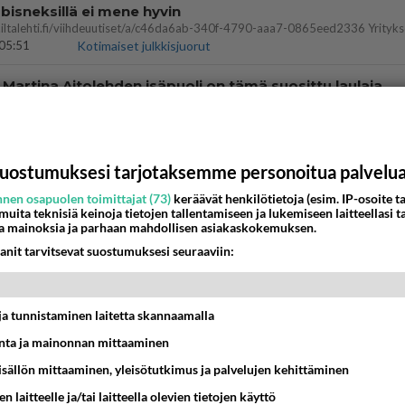
bisneksillä ei mene hyvin
05:51
Kotimaiset julkkisjuorut
 Martina Aitolehden isäpuoli on tämä suosittu laulaja
07:23
Kotimaiset julkkisjuorut
ä kaivattusi on tehnyt?
uostumuksesi tarjotaksemme personoitua palvelu
13:25
Ikävä
nen osapuolen toimittajat (73)
keräävät henkilötietoja (esim. IP-osoite ta
 muita teknisiä keinoja tietojen tallentamiseen ja lukemiseen laitteellasi t
a mainoksia ja parhaan mahdollisen asiakaskokemuksen.
dän välit
anit tarvitsevat suostumuksesi seuraaviin:
antua tästä?
05:34
Ikävä
ei voita reilusti, persut kumoavat demokratian Suomes
t ja tunnistaminen laitetta skannaamalla
ta ja mainonnan mittaaminen
09:02
Maailman menoa
sisällön mittaaminen, yleisötutkimus ja palvelujen kehittäminen
vattusi
n laitteelle ja/tai laitteella olevien tietojen käyttö
jossakin suhteessa?