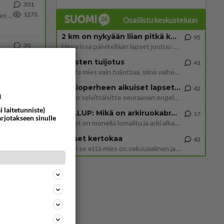
301
1273
https://www.iltalehti.fi/viihdeuutiset/a/c46da6ab-340f-4790-aaa7-0865eed2336 Yrityksen konkurssihakemus on tullut kärä
Osallistu keskusteluun
2 km on nykyään liian pitkä koulumatka
95
30
Hesarissa päivitellään lapset joutuu nyt kulkemaan 2 km kouluun jösses. Ruostefillarilla tuo matka menee vaikka miten äk
1047
Martina Aitolehti on seurattu julkisuuden henkilö. Lähipiiriin mahtuu muitakin tunnettuja henkilöitä. Tiesitkö, että Ma
Miesten tuijotus
41
Mutta mies vain tuijottaa, siinä vaiheessa käännän itse pään pois. Mikä juttu? Yleensä jos joku tuijottaa tai katsoo, hä
64
Uusioperheen aikuiset lapset tyhjentää jääkaapin käydessään
42
a
867
Miten selvittäisitte seuraavan ongelman, meillä on uusioperhe, minulla teini-ikäiset lapset ja puolisolla aikuiset, jotk
i laitetunniste)
GALLUP: Mikä on arkiruokabravuurisi?
17
arjotakseen sinulle
Lomat on monella lomailtu ja arki alkaa. Se voi tarkoittaa myös sitä, että grillailut on grillattu ja palataan arjen ruo
71
847
Naiset kertokaa
43
Miksi se että mies on seksuaalinen ja haluaa seksiä ja te olette hänen mielestänne haluttava on vastenmielistä? Mikä sii
420
ta
705
Näin tekisi ainakin Rydman seuratessaan idolinsa Trumpin mallia https://www.is.fi/politiikka/art-2000012187244.html
47
629