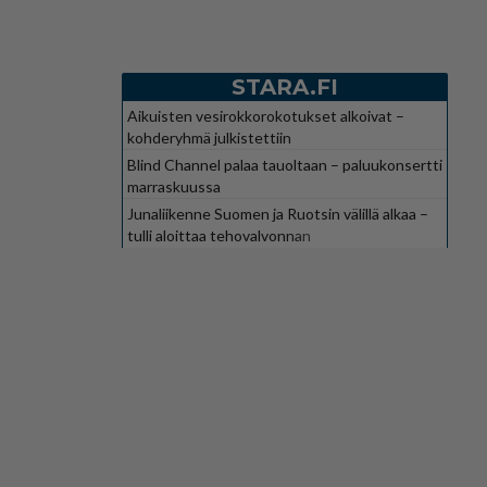
STARA.FI
Aikuisten vesirokkorokotukset alkoivat –
kohderyhmä julkistettiin
Blind Channel palaa tauoltaan – paluukonsertti
marraskuussa
Junaliikenne Suomen ja Ruotsin välillä alkaa –
tulli aloittaa tehovalvonnan