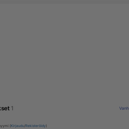
kset
1
Vanh
yymi (
Kirjaudu
/
Rekisteröidy
)