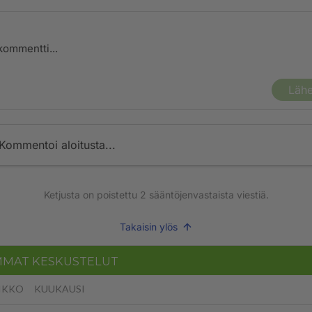
Lähe
Kommentoi aloitusta...
Ketjusta on poistettu
2
sääntöjenvastaista viestiä.
Takaisin ylös
MMAT KESKUSTELUT
IKKO
KUUKAUSI