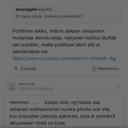
Anonyymi
kirjoitti:
En tajua sinua. Saisinko konkretiaa?
Poliittinen lakko, milloin ajetaan vasujenkin
huutamaa demokratiaa, nykyinen hallitus täyttää
sen pykälän, mutta poliittiset lakot sitä ei
demokratiaa ole.
https://www.youtube.com/watch?v=Xtvtrk5--6g
Äänestä
Kommentoi
Anonyymi
2024-02-28 16:45:32
Hmmmm . . . . . tuotas noin, nyt taitaa olla
sellainen malliesimerkki kuinka pihalla voit olla,
kun kopsailee juttuista ajatuksia, joita ei ymmärrä
alkuunkaan mistä on kyse.