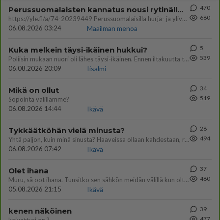
470
Perussuomalaisten kannatus nousi rytinällä Ylen tänään julkaisemassa tuoreimmassa gallup-kyselyssä.
680
https://yle.fi/a/74-20239449 Perussuomalaisilla hurja- ja ylivoimaisesti suurin nousu tässä uudessa Ylen gallupissa. Kyl
06.08.2026 03:24
Maailman menoa
5
Kuka melkein täysi-ikäinen hukkui?
539
Poliisin mukaan nuori oli lähes täysi-ikäinen. Ennen iltakuutta tulleen ilmoituksen mukaan ihminen oli joutunut mahdoll
06.08.2026 20:09
Iisalmi
34
Mikä on ollut
519
Söpöintä välillämme?
06.08.2026 14:44
Ikävä
28
Tykkäätköhän vielä minusta?
494
Yhtä paljon, kuin minä sinusta? Haaveissa ollaan kahdestaan, rauhassa ja lähennytään fyysisesti ja tutustutaan syvemmin
06.08.2026 07:42
Ikävä
37
Olet ihana
480
Muru, sä oot ihana. Tunsitko sen sähkön meidän välillä kun oltiin ihan låhekkäin? 👩‍❤️‍👩❤️😼😘
05.08.2026 21:15
Ikävä
39
kenen näköinen
477