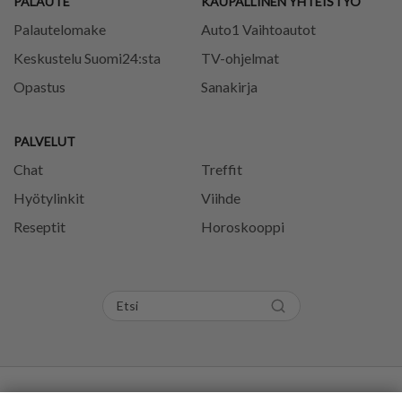
PALAUTE
KAUPALLINEN YHTEISTYÖ
Palautelomake
Auto1 Vaihtoautot
Keskustelu Suomi24:sta
TV-ohjelmat
Opastus
Sanakirja
PALVELUT
Chat
Treffit
Hyötylinkit
Viihde
Reseptit
Horoskooppi