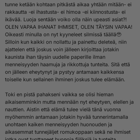
tunne ketään kohtaan pitkästä aikaa yhtään mitään- ei
rakkautta -ei ihastusta- ei himoa -ei kiinnostusta- ei
ikävää. Luoja sentään voiko olla näin upeasti asiat?!
OLEN VAPAA IHANAT IHMISET, OLEN TÄYSIN VAPAA!
Oikeasti minulla on nyt kyyneleet silmissä täällä🥹
Silloin kun kaikki on nollattu ja painettu deleteä, niin
ajattelen että joskus voin jälleen kirjoittaa jotakin
kaunista ihan täysin uudelle paperille ilman
menneisyyden haamuja ja rikkottuja tunteita. Sitä että
on jälleen eheytynyt ja pystyy antamaan kaikkensa
toiselle kun sellainen ihminen joskus tulee elämään.
Toki en pistä pahakseni vaikka se olisi hieman
aikaisemminkin mutta mennään nyt eheytyen, elellen ja
nauttien. Aistin että elämä tulee vielä tänä vuonna
myöhemmin antamaan jotakin hyvää tunnerintamalla
unohtaen kaiken menneisyyden huonouden ja
aikasemmat tunnejäljet romukoppaan sekä ne ihmiset
jotka ovat tuottaneet huonoja fiiliksiä ja tunteita.