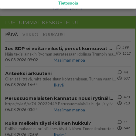
Tietosuoja
Takaisin ylös
LUETUIMMAT KESKUSTELUT
PÄIVÄ
VIIKKO
KUUKAUSI
599
Jos SDP ei voita reilusti, persut kumoavat demokratian Suomesta
1517
Näin tekisi ainakin Rydman seuratessaan idolinsa Trumpin mallia https://www.is.fi/politiikka/art-2000012187244.html
06.08.2026 09:02
Maailman menoa
44
Anteeksi arkuuteni
837
Olen säälittävä, mitä tulee sinun kohtaamiseen. Tunnen vaan itseni todella epävarmaksi sun kanssa. Jos minun olisi pitän
06.08.2026 16:54
Ikävä
473
Perussuomalaisten kannatus nousi rytinällä Ylen tänään julkaisemassa tuoreimmassa gallup-kyselyssä.
713
https://yle.fi/a/74-20239449 Perussuomalaisilla hurja- ja ylivoimaisesti suurin nousu tässä uudessa Ylen gallupissa. Kyl
06.08.2026 03:24
Maailman menoa
11
Kuka melkein täysi-ikäinen hukkui?
642
Poliisin mukaan nuori oli lähes täysi-ikäinen. Ennen iltakuutta tulleen ilmoituksen mukaan ihminen oli joutunut mahdoll
06.08.2026 20:09
Iisalmi