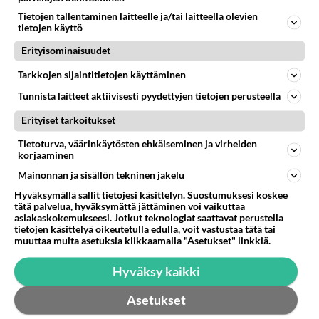
2024-02-28 19:13:14
Tietojen tallentaminen laitteelle ja/tai laitteella olevien
tietojen käyttö
Jokaisen illan jälkeen nousee päivä uus.
Erityisominaisuudet
Auringon tai pilven kera. Päivä kerrallaan
kevättä kohti.
Tarkkojen sijaintitietojen käyttäminen
Tunnista laitteet aktiivisesti pyydettyjen tietojen perusteella
Äänestä
Kommentoi
Erityiset tarkoitukset
Anonyymi
Tietoturva, väärinkäytösten ehkäiseminen ja virheiden
2024-02-28 19:42:56
korjaaminen
Ei ole mitään iltaa. Etkö tajua?
Mainonnan ja sisällön tekninen jakelu
Hyväksymällä sallit tietojesi käsittelyn. Suostumuksesi koskee
Äänestä
Kommentoi
tätä palvelua, hyväksymättä jättäminen voi vaikuttaa
asiakaskokemukseesi. Jotkut teknologiat saattavat perustella
tietojen käsittelyä oikeutetulla edulla, voit vastustaa tätä tai
muuttaa muita asetuksia klikkaamalla "Asetukset" linkkiä.
Kommentoi aloitusta...
Hyväksy kaikki
Asetukset
Ketjusta on poistettu
3
sääntöjenvastaista viestiä.