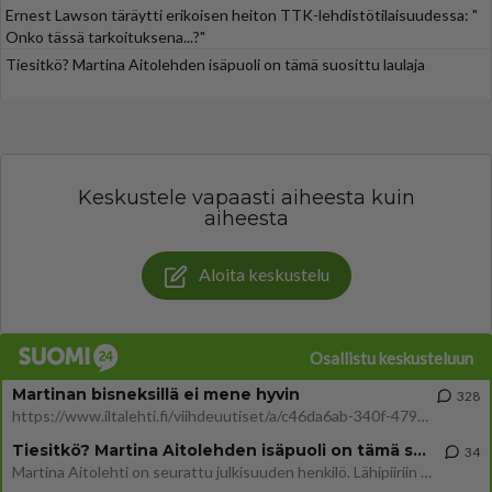
Ernest Lawson täräytti erikoisen heiton TTK-lehdistötilaisuudessa: "
Onko tässä tarkoituksena...?"
Tiesitkö? Martina Aitolehden isäpuoli on tämä suosittu laulaja
Keskustele vapaasti aiheesta kuin
aiheesta
Aloita keskustelu
Osallistu keskusteluun
Martinan bisneksillä ei mene hyvin
328
https://www.iltalehti.fi/viihdeuutiset/a/c46da6ab-340f-4790-aaa7-0865eed2336 Yrityksen konkurssihakemus on tullut kärä
Tiesitkö? Martina Aitolehden isäpuoli on tämä suosittu laulaja
34
Martina Aitolehti on seurattu julkisuuden henkilö. Lähipiiriin mahtuu muitakin tunnettuja henkilöitä. Tiesitkö, että Ma