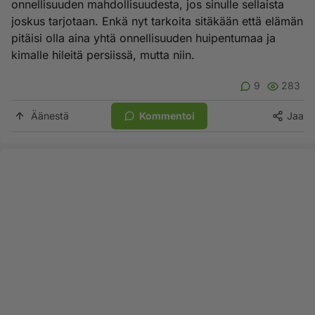
onnellisuuden mahdollisuudesta, jos sinulle sellaista
joskus tarjotaan. Enkä nyt tarkoita sitäkään että elämän
pitäisi olla aina yhtä onnellisuuden huipentumaa ja
kimalle hileitä persiissä, mutta niin.
9
283
Äänestä
Kommentoi
Jaa