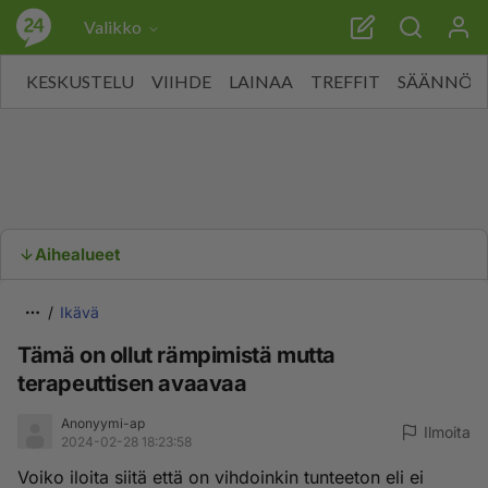
Valikko
KESKUSTELU
VIIHDE
LAINAA
TREFFIT
SÄÄNNÖT
Aihealueet
Ikävä
Tämä on ollut rämpimistä mutta
terapeuttisen avaavaa
Anonyymi-ap
Ilmoita
2024-02-28 18:23:58
Voiko iloita siitä että on vihdoinkin tunteeton eli ei