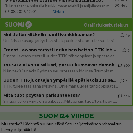
Vihervasemmistofeministinaisasianaiset
461
Tulevat tänne palstalle haukkumaan miehiä ja naljailemaan miehelle, kehuvat olevansa heitä parempia. Itse asuvat MIEHE
06.08.2026 12:01
Sinkut
Osallistu keskusteluun
Muistatko Mikkelin panttivankidraaman?
46
Uusi draamasarja järkyttävästä tapauksesta on tulossa. Tositapahtumiin perustuva sarja ammentaa vuoden 1986 Mikkelin pan
Ernest Lawson täräytti erikoisen heiton TTK-lehdistötilaisuudessa: " Onko tässä tarkoituksena...?"
3
Ernest Lawson esitteli uudet TTK-tähtioppilaat ja opettajat torstaina 6.8. lehdistölle. Tulevalla kaudella on yksi hausk
Jos SDP ei voita reilusti, persut kumoavat demokratian Suomesta
600
Näin tekisi ainakin Rydman seuratessaan idolinsa Trumpin mallia https://www.is.fi/politiikka/art-2000012187244.html
Uuden TTK-juontajan ympärillä epätietoisuus sakenee - Nyt MTV hämmentää soppaa
35
TTK tulee taas tänä syksynä. Ohjelman uudet tähtioppilaat julkistetaan torstaina 6. elokuuta klo 14 alkavassa lehdistö
Mitä tuot pöytään parisuhteessa?
458
Siinäpä se kysymys on otsikossa. Mitäpä siis tuot/toisit pöytään parisuhteessa? Oletko mies vai nainen? Koetko sen mitä
SUOMI24 VIIHDE
Muistatko? Kädestä suuhun elävä Satu sai jättimäisen rahasalkun
Henry-miljonääriltä