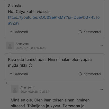
Sivusta .
Hot Citya kohti vie sua
https://youtu.be/xOC0SeRfkMY?si=CueVb3x451o
aVZaY
Äänestä
Kommentoi
Anonyymi
2024-02-28 19:04:06
Kiva että tunnet noin. Niin minäkin olen vapaa
mutta rikki 😔
Äänestä
Kommentoi
Anonyymi
2024-02-28 19:21:34
Minä en ole. Olen ihan toisenlainen ihminen
oikeasti. Toimijana ja kyvyt. Persoona ja