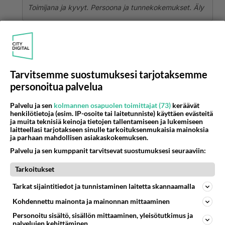
Toimijana ja kyvyt. Persoona ja tunnekokemukset. Äly
Kiva kun olet sellainen sitten.😔
Äänestä
Kommentoi
Tarvitsemme suostumuksesi tarjotaksemme
Anonyymi
personoitua palvelua
2024-02-28 19:26:02
Palvelu ja sen
kolmannen osapuolen toimittajat (73)
keräävät
Anonyymi
kirjoitti:
henkilötietoja (esim. IP-osoite tai laitetunniste) käyttäen evästeitä
Minkä takia sitten oletkaan rikki niin olen itse käynyt
ja muita teknisiä keinoja tietojen tallentamiseen ja lukemiseen
saman tunteen taannoin ja siitä selvisin, joten uskon
laitteellasi tarjotakseen sinulle tarkoituksenmukaisia mainoksia
ja parhaan mahdollisen asiakaskokemuksen.
että sinäkin vielä selviät tuosta tunteesta ja myrskyn
Lue lisää
jälkeen on aivan varmasti tyyntä. Aivan varmasti. Kyllä
Palvelu ja sen kumppanit tarvitsevat suostumuksesi seuraaviin:
me vapaatkin vielä saamme rakastaa.
On aika rankkaa kaiken kanssa ja menetän kaikki
Tarkoitukset
tärkeät läheltä. 😔
Tarkat sijaintitiedot ja tunnistaminen laitetta skannaamalla
Äänestä
Kommentoi
Kohdennettu mainonta ja mainonnan mittaaminen
Personoitu sisältö, sisällön mittaaminen, yleisötutkimus ja
Anonyymi
palvelujen kehittäminen