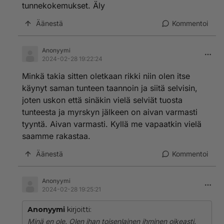
tunnekokemukset. Äly
Äänestä
Kommentoi
Anonyymi
2024-02-28 19:22:24
Minkä takia sitten oletkaan rikki niin olen itse
käynyt saman tunteen taannoin ja siitä selvisin,
joten uskon että sinäkin vielä selviät tuosta
tunteesta ja myrskyn jälkeen on aivan varmasti
tyyntä. Aivan varmasti. Kyllä me vapaatkin vielä
saamme rakastaa.
Äänestä
Kommentoi
Anonyymi
2024-02-28 19:25:21
Anonyymi
kirjoitti:
Minä en ole. Olen ihan toisenlainen ihminen oikeasti.