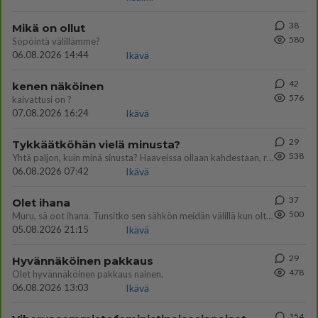
38
Mikä on ollut
580
Söpöintä välillämme?
06.08.2026 14:44
Ikävä
42
kenen näköinen
576
kaivattusi on ?
07.08.2026 16:24
Ikävä
29
Tykkäätköhän vielä minusta?
538
Yhtä paljon, kuin minä sinusta? Haaveissa ollaan kahdestaan, rauhassa ja lähennytään fyysisesti ja tutustutaan syvemmin
06.08.2026 07:42
Ikävä
37
Olet ihana
500
Muru, sä oot ihana. Tunsitko sen sähkön meidän välillä kun oltiin ihan låhekkäin? 👩‍❤️‍👩❤️😼😘
05.08.2026 21:15
Ikävä
29
Hyvännäköinen pakkaus
478
Olet hyvännäköinen pakkaus nainen.
06.08.2026 13:03
Ikävä
154