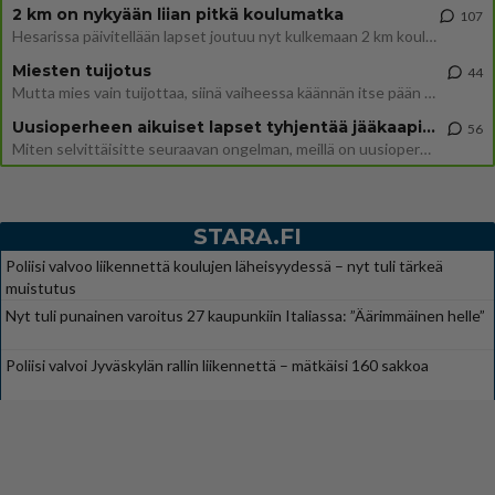
2 km on nykyään liian pitkä koulumatka
107
Hesarissa päivitellään lapset joutuu nyt kulkemaan 2 km kouluun jösses. Ruostefillarilla tuo matka menee vaikka miten äk
Miesten tuijotus
44
Mutta mies vain tuijottaa, siinä vaiheessa käännän itse pään pois. Mikä juttu? Yleensä jos joku tuijottaa tai katsoo, hä
Uusioperheen aikuiset lapset tyhjentää jääkaapin käydessään
56
Miten selvittäisitte seuraavan ongelman, meillä on uusioperhe, minulla teini-ikäiset lapset ja puolisolla aikuiset, jotk
STARA.FI
Poliisi valvoo liikennettä koulujen läheisyydessä – nyt tuli tärkeä
muistutus
Nyt tuli punainen varoitus 27 kaupunkiin Italiassa: ”Äärimmäinen helle”
Poliisi valvoi Jyväskylän rallin liikennettä – mätkäisi 160 sakkoa