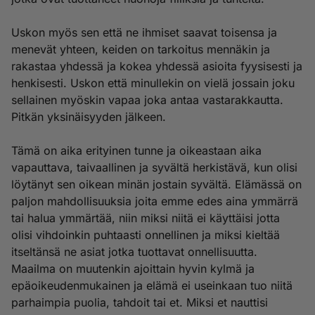
Uskon myös sen että ne ihmiset saavat toisensa ja
menevät yhteen, keiden on tarkoitus mennäkin ja
rakastaa yhdessä ja kokea yhdessä asioita fyysisesti ja
henkisesti. Uskon että minullekin on vielä jossain joku
sellainen myöskin vapaa joka antaa vastarakkautta.
Pitkän yksinäisyyden jälkeen.
Tämä on aika erityinen tunne ja oikeastaan aika
vapauttava, taivaallinen ja syvältä herkistävä, kun olisi
löytänyt sen oikean minän jostain syvältä. Elämässä on
paljon mahdollisuuksia joita emme edes aina ymmärrä
tai halua ymmärtää, niin miksi niitä ei käyttäisi jotta
olisi vihdoinkin puhtaasti onnellinen ja miksi kieltää
itseltänsä ne asiat jotka tuottavat onnellisuutta.
Maailma on muutenkin ajoittain hyvin kylmä ja
epäoikeudenmukainen ja elämä ei useinkaan tuo niitä
parhaimpia puolia, tahdoit tai et. Miksi et nauttisi