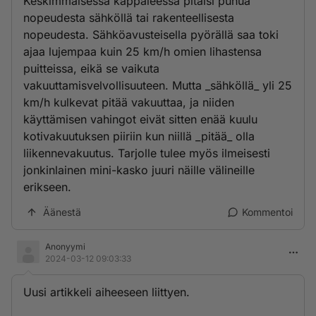
Keskimmäisessä kappaleessa pitäisi puhua
nopeudesta sähköllä tai rakenteellisesta
nopeudesta. Sähköavusteisella pyörällä saa toki
ajaa lujempaa kuin 25 km/h omien lihastensa
puitteissa, eikä se vaikuta
vakuuttamisvelvollisuuteen. Mutta _sähköllä_ yli 25
km/h kulkevat pitää vakuuttaa, ja niiden
käyttämisen vahingot eivät sitten enää kuulu
kotivakuutuksen piiriin kun niillä _pitää_ olla
liikennevakuutus. Tarjolle tulee myös ilmeisesti
jonkinlainen mini-kasko juuri näille välineille
erikseen.
Äänestä
Kommentoi
Anonyymi
2024-03-12 09:03:33
Uusi artikkeli aiheeseen liittyen.