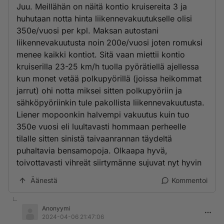
Juu. Meillähän on näitä kontio kruisereita 3 ja
huhutaan notta hinta liikennevakuutukselle olisi
350e/vuosi per kpl. Maksan autostani
liikennevakuutusta noin 200e/vuosi joten romuksi
menee kaikki kontiot. Sitä vaan miettii kontio
kruiserilla 23-25 km/h tuolla pyörätiellä ajellessa
kun monet vetää polkupyörillä (joissa heikommat
jarrut) ohi notta miksei sitten polkupyöriin ja
sähköpyöriinkin tule pakollista liikennevakuutusta.
Liener mopoonkin halvempi vakuutus kuin tuo
350e vuosi eli luultavasti hommaan perheelle
tilalle sitten sinistä taivaanrannan täydeltä
puhaltavia bensamopoja. Olkaapa hyvä,
toivottavasti vihreät siirtymänne sujuvat nyt hyvin
Äänestä
Kommentoi
Anonyymi
2024-04-06 21:47:06