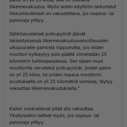
liikennevakuutus. Myös lasten käyttöön tarkoitetut
liikkumisvälineet on vakuutettava, jos nopeus- tai
painoraja ylittyy.
Sähköavusteiset polkupyörät jäävät
lakiesityksessä liikennevakuutusvelvollisuuden
ulkopuolelle painosta riippumatta, jos niiden
moottori kytkeytyy pois päältä viimeistään 25
kilometrin tuntinopeudessa. Sen sijaan muut
moottorilla varustetut polkupyörät, joiden paino
on yli 25 kiloa, tai joiden nopeus moottorin
avustuksella on yli 25 kilometriä tunnissa, täytyy
vakuuttaa liikennevakuutuksella."
Kaikki vuokrattavat pitää siis vakuuttaa.
Yksityisetkin laitteet myös, jos nopeus- tai
painoraja ylittyy.