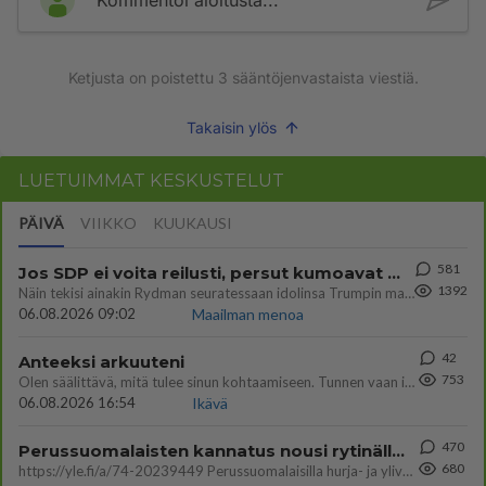
Kommentoi aloitusta...
Ketjusta on poistettu
3
sääntöjenvastaista viestiä.
Takaisin ylös
LUETUIMMAT KESKUSTELUT
PÄIVÄ
VIIKKO
KUUKAUSI
581
Jos SDP ei voita reilusti, persut kumoavat demokratian Suomesta
1392
Näin tekisi ainakin Rydman seuratessaan idolinsa Trumpin mallia https://www.is.fi/politiikka/art-2000012187244.html
06.08.2026 09:02
Maailman menoa
42
Anteeksi arkuuteni
753
Olen säälittävä, mitä tulee sinun kohtaamiseen. Tunnen vaan itseni todella epävarmaksi sun kanssa. Jos minun olisi pitän
06.08.2026 16:54
Ikävä
470
Perussuomalaisten kannatus nousi rytinällä Ylen tänään julkaisemassa tuoreimmassa gallup-kyselyssä.
680
https://yle.fi/a/74-20239449 Perussuomalaisilla hurja- ja ylivoimaisesti suurin nousu tässä uudessa Ylen gallupissa. Kyl