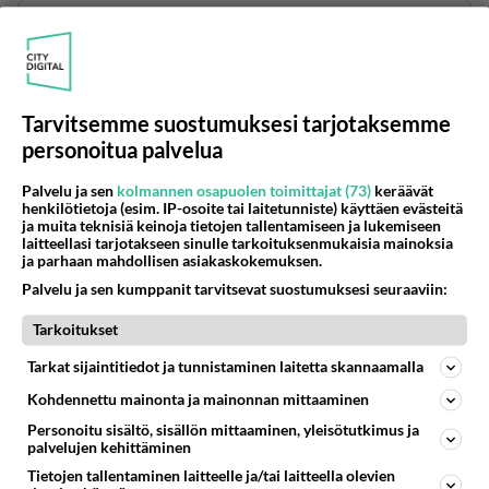
Vihdoin: Vuokraskuuteille tulee pakollinen
liikennevakuutus – Tätä se tarkoittaa
https://www.helsinginuutiset.fi/paikalliset/6738782
Tarvitsemme suostumuksesi tarjotaksemme
"Kesäkuun alusta on tulossa voimaan uusi laki,
personoitua palvelua
jonka mukaan kaikilla vuokrattavilla
sähköpotkulaudoilla pitää olla liikennevakuutus.
Palvelu ja sen
kolmannen osapuolen toimittajat (73)
keräävät
Yksityiselle skuutille pitää ottaa liikennevakuutus,
henkilötietoja (esim. IP-osoite tai laitetunniste) käyttäen evästeitä
ja muita teknisiä keinoja tietojen tallentamiseen ja lukemiseen
jos se painaa yli 25 kiloa tai sen rakenteellinen
laitteellasi tarjotakseen sinulle tarkoituksenmukaisia mainoksia
nopeus on yli 25 kilometriä tunnissa."
ja parhaan mahdollisen asiakaskokemuksen.
Palvelu ja sen kumppanit tarvitsevat suostumuksesi seuraaviin:
Äänestä
Kommentoi
Tarkoitukset
Anonyymi
Tarkat sijaintitiedot ja tunnistaminen laitetta skannaamalla
2024-05-10 11:39:49
Kohdennettu mainonta ja mainonnan mittaaminen
Liikennevakuutuslaki uudistuu 1.6.2024
Personoitu sisältö, sisällön mittaaminen, yleisötutkimus ja
palvelujen kehittäminen
https://www.fennia.fi/sisaltostudio/liikennevakuut
Tietojen tallentaminen laitteelle ja/tai laitteella olevien