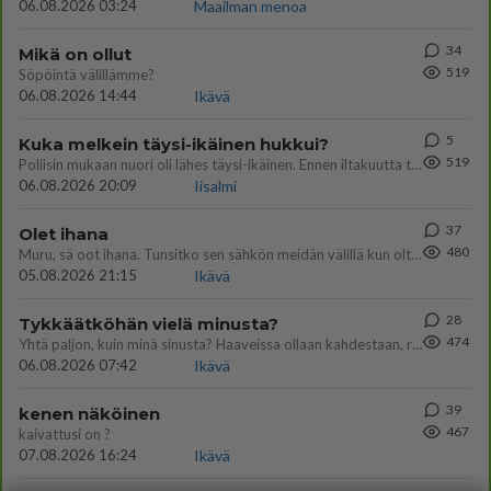
06.08.2026 03:24
Maailman menoa
34
Mikä on ollut
519
Söpöintä välillämme?
06.08.2026 14:44
Ikävä
5
Kuka melkein täysi-ikäinen hukkui?
519
Poliisin mukaan nuori oli lähes täysi-ikäinen. Ennen iltakuutta tulleen ilmoituksen mukaan ihminen oli joutunut mahdoll
06.08.2026 20:09
Iisalmi
37
Olet ihana
480
Muru, sä oot ihana. Tunsitko sen sähkön meidän välillä kun oltiin ihan låhekkäin? 👩‍❤️‍👩❤️😼😘
05.08.2026 21:15
Ikävä
28
Tykkäätköhän vielä minusta?
474
Yhtä paljon, kuin minä sinusta? Haaveissa ollaan kahdestaan, rauhassa ja lähennytään fyysisesti ja tutustutaan syvemmin
06.08.2026 07:42
Ikävä
39
kenen näköinen
467
kaivattusi on ?
07.08.2026 16:24
Ikävä