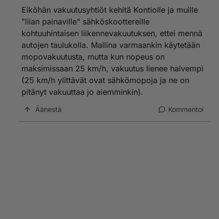
Eiköhän vakuutusyhtiöt kehitä Kontiolle ja muille
"liian painaville" sähköskoottereille
kohtuuhintaisen liikennevakuutuksen, ettei mennä
autojen taulukolla. Mallina varmaankin käytetään
mopovakuutusta, mutta kun nopeus on
maksimissaan 25 km/h, vakuutus lienee halvempi
(25 km/h ylittävät ovat sähkömopoja ja ne on
pitänyt vakuuttaa jo aiemminkin).
Äänestä
Kommentoi