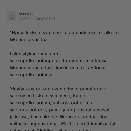
Anonyymi
2024-04-09 07:03:58
"Nämä liikkumisvälineet pitää uudistuksen jälkeen
liikennevakuuttaa
Lakiesityksen mukaan
sähköpotkulautaoperaattoreiden on jatkossa
liikennevakuutettava kaikki vuokrakäyttöiset
sähköpotkulautansa.
Yksityiskäytössä olevan rekisteröimättömän
sähköisen liikkumisvälineen, kuten
sähköpotkulaudan, sähköskootterin tai
senioriskootterin, paino ja nopeus ratkaisevat
jatkossa, kuuluuko se liikennevakuuttaa. Jos
välineen nopeus on yli 25 kilometriä tunnissa tai
paino on yli 25 kiloa, sille on otettava