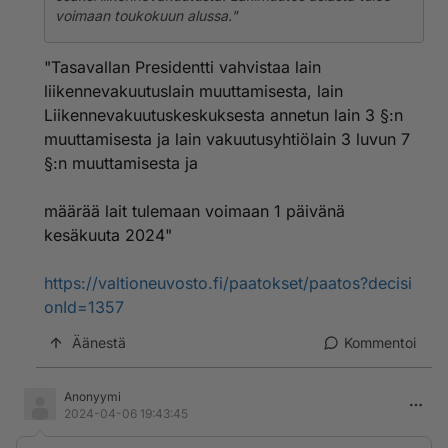
voimaan toukokuun alussa."
"Tasavallan Presidentti vahvistaa lain
liikennevakuutuslain muuttamisesta, lain
Liikennevakuutuskeskuksesta annetun lain 3 §:n
muuttamisesta ja lain vakuutusyhtiölain 3 luvun 7
§:n muuttamisesta ja
määrää lait tulemaan voimaan 1 päivänä
kesäkuuta 2024"
https://valtioneuvosto.fi/paatokset/paatos?decisi
onId=1357
Äänestä
Kommentoi
Anonyymi
2024-04-06 19:43:45