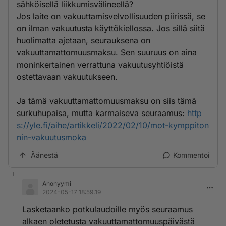
sähköisellä liikkumisvälineellä?
Jos laite on vakuuttamisvelvollisuuden piirissä, se
on ilman vakuutusta käyttökiellossa. Jos sillä siitä
huolimatta ajetaan, seurauksena on
vakuuttamattomuusmaksu. Sen suuruus on aina
moninkertainen verrattuna vakuutusyhtiöistä
ostettavaan vakuutukseen.
Ja tämä vakuuttamattomuusmaksu on siis tämä
surkuhupaisa, mutta karmaiseva seuraamus:
http
s://yle.fi/aihe/artikkeli/2022/02/10/mot-kymppiton
nin-vakuutusmoka
Äänestä
Kommentoi
Anonyymi
2024-05-17 18:59:19
Lasketaanko potkulaudoille myös seuraamus
alkaen oletetusta vakuuttamattomuuspäivästä