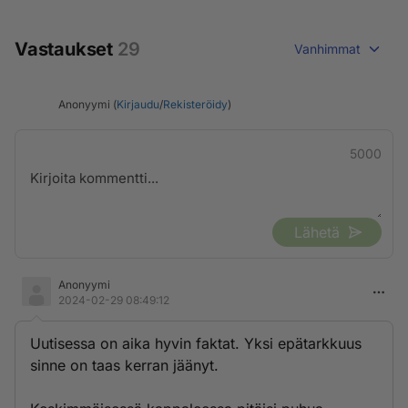
Vastaukset
29
Vanhimmat
Anonyymi (
Kirjaudu
/
Rekisteröidy
)
5000
Lähetä
Anonyymi
2024-02-29 08:49:12
Uutisessa on aika hyvin faktat. Yksi epätarkkuus
sinne on taas kerran jäänyt.