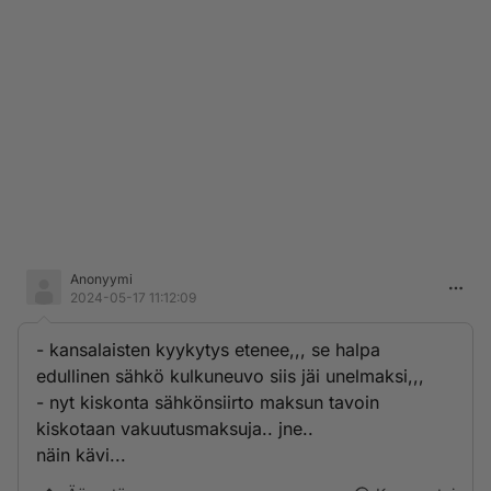
Anonyymi
2024-05-17 11:12:09
- kansalaisten kyykytys etenee,,, se halpa
edullinen sähkö kulkuneuvo siis jäi unelmaksi,,,
- nyt kiskonta sähkönsiirto maksun tavoin
kiskotaan vakuutusmaksuja.. jne..
näin kävi...