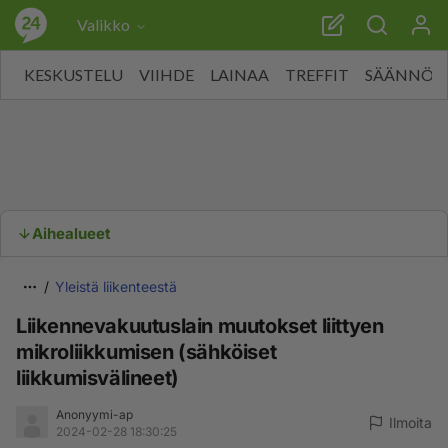
Valikko
KESKUSTELU
VIIHDE
LAINAA
TREFFIT
SÄÄNNÖT
Aihealueet
Yleistä liikenteestä
Liikennevakuutuslain muutokset liittyen
mikroliikkumisen (sähköiset
liikkumisvälineet)
Anonyymi-ap
Ilmoita
2024-02-28 18:30:25