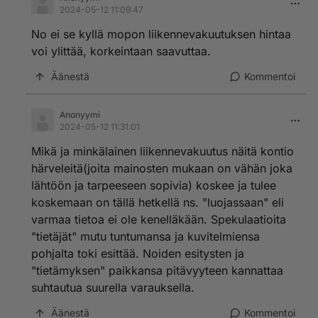
2024-05-12 11:09:47
No ei se kyllä mopon liikennevakuutuksen hintaa
voi ylittää, korkeintaan saavuttaa.
Äänestä
Kommentoi
Anonyymi
2024-05-12 11:31:01
Mikä ja minkälainen liikennevakuutus näitä kontio
härveleitä(joita mainosten mukaan on vähän joka
lähtöön ja tarpeeseen sopivia) koskee ja tulee
koskemaan on tällä hetkellä ns. "luojassaan" eli
varmaa tietoa ei ole kenelläkään. Spekulaatioita
"tietäjät" mutu tuntumansa ja kuvitelmiensa
pohjalta toki esittää. Noiden esitysten ja
"tietämyksen" paikkansa pitävyyteen kannattaa
suhtautua suurella varauksella.
Äänestä
Kommentoi