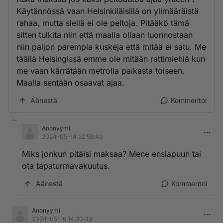
Käytännössä vaan Helsinkiläisillä on ylimääräistä
rahaa, mutta siellä ei ole peltoja. Pitääkö tämä
sitten tulkita niin että maalla ollaan luonnostaan
niin paljon parempia kuskeja että mitää ei satu. Me
täällä Helsingissä emme ole mitään rattimiehiä kun
me vaan kärrätään metrolla paikasta toiseen.
Maalla sentään osaavat ajaa.
Äänestä
Kommentoi
Anonyymi
2024-05-14 22:59:40
Miks jonkun pitäisi maksaa? Mene ensiapuun tai
ota tapaturmavakuutus.
Äänestä
Kommentoi
Anonyymi
2024-05-16 14:30:43