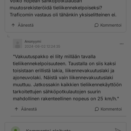
Voiko nopean sähköpotkulaudan
muutosrekisteröidä tieliikennekelpoiseksi?
Traficomin vastaus oli tähänkin yksiselitteinen ei.
Äänestä
Kommentoi
Anonyymi
2024-06-02 12:24:35
"Vakuutuspakko ei liity millään tavalla
tieliikennekelpoisuuteen. Taustalla on siis kaksi
toisistaan erillistä lakia, liikennevakuutuslaki ja
ajoneuvolaki. Näistä vain liikennevakuutuslaki
muuttuu. Jatkossakin kaikkien tieliikennekäyttöön
tarkoitettujen sähköpotkulautojen suurin
mahdollinen rakenteellinen nopeus on 25 km/h."
Äänestä
Kommentoi