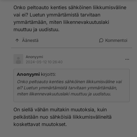
Onko peltoauto kenties sähköinen liikkumisväline
vai ei? Luetun ymmärtämistä tarvitaan
ymmärtämään, miten liikennevakuutuslaki
muuttuu ja uudistuu.
Äänestä
Kommentoi
Anonyymi
2024-05-12 10:26:40
Anonyymi
kirjoitti:
Onko peltoauto kenties sähköinen liikkumisväline vai
ei? Luetun ymmärtämistä tarvitaan ymmärtämään,
miten liikennevakuutuslaki muuttuu ja uudistuu.
On siellä vähän muitakin muutoksia, kuin
pelkästään nuo sähköisiä liikkumisvälineitä
koskettavat muutokset.