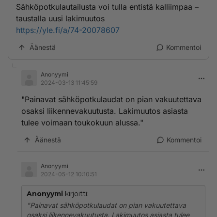
Sähköpotkulautailusta voi tulla entistä kalliimpaa –
taustalla uusi lakimuutos
https://yle.fi/a/74-20078607
Äänestä
Kommentoi
Anonyymi
2024-03-13 11:45:59
"Painavat sähköpotkulaudat on pian vakuutettava
osaksi liikennevakuutusta. Lakimuutos asiasta
tulee voimaan toukokuun alussa."
Äänestä
Kommentoi
Anonyymi
2024-05-12 10:10:51
Anonyymi
kirjoitti:
"Painavat sähköpotkulaudat on pian vakuutettava
osaksi liikennevakuutusta. Lakimuutos asiasta tulee