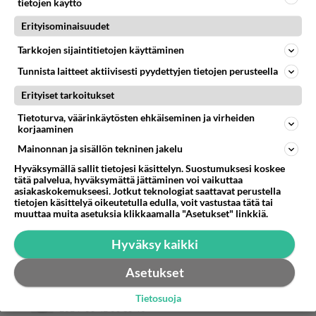
tietojen käyttö
us-2024
Erityisominaisuudet
Äänestä
Kommentoi
Tarkkojen sijaintitietojen käyttäminen
Anonyymi
Tunnista laitteet aktiivisesti pyydettyjen tietojen perusteella
2024-05-11 17:11:53
Erityiset tarkoitukset
Arvatkaa vakuutetaanko peltoautot joilla jonnet
Tietoturva, väärinkäytösten ehkäiseminen ja virheiden
korjaaminen
kurvailee omalla pellolla, itse tienatuilla
bensarahoilla. Ja tuskin virkavallalla on aikaa,
Mainonnan ja sisällön tekninen jakelu
halua rämpiä metsän läpi uralla mikä on tehty
Hyväksymällä sallit tietojesi käsittelyn. Suostumuksesi koskee
tätä palvelua, hyväksymättä jättäminen voi vaikuttaa
metsäkoneella, traktorilla pääsee.
asiakaskokemukseesi. Jotkut teknologiat saattavat perustella
No ei vakuuteta.
tietojen käsittelyä oikeutetulla edulla, voit vastustaa tätä tai
muuttaa muita asetuksia klikkaamalla "Asetukset" linkkiä.
Kyllä on Suomi sarvikuonojen maa, kaikesta
yritetään kyniä ylimääräistä.
Hyväksy kaikki
Äänestä
Kommentoi
Asetukset
Anonyymi
Tietosuoja
2024-05-12 09:35:46