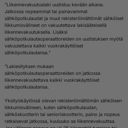
"Liikennevakuutuslaki uudistuu kevään aikana.
Jatkossa nopeammat tai painavammat
sähköpotkulaudat ja muut rekisteröimättömät sähköiset
liikkumisvälineet on vakuutettava lakisääteisellä
liikennevakuutuksella. Lisäksi
sähköpotkulautaoperaattoreiden on uudistuksen myötä
vakuutettava kaikki vuokrakäyttöiset
sähköpotkulautansa."
"Lakiesityksen mukaan
sähköpotkulautaoperaattoreiden on jatkossa
liikennevakuutettava kaikki vuokrakäyttöiset
sähköpotkulautansa.
Yksityiskäytössä olevan rekisteröimättömän sähköisen
liikkumisvälineen, kuten sähköpotkulaudan,
sähköskootterin tai senioriskootterin, paino ja nopeus
ratkaisevat jatkossa, kuuluuko se liikennevakuuttaa.