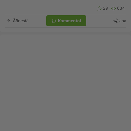
29
634
Äänestä
Kommentoi
Jaa