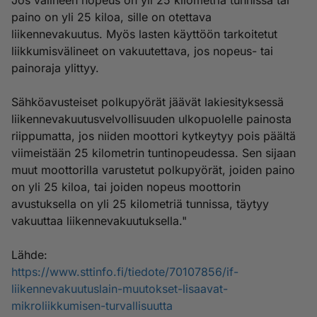
Jos välineen nopeus on yli 25 kilometriä tunnissa tai
paino on yli 25 kiloa, sille on otettava
liikennevakuutus. Myös lasten käyttöön tarkoitetut
liikkumisvälineet on vakuutettava, jos nopeus- tai
painoraja ylittyy.
Sähköavusteiset polkupyörät jäävät lakiesityksessä
liikennevakuutusvelvollisuuden ulkopuolelle painosta
riippumatta, jos niiden moottori kytkeytyy pois päältä
viimeistään 25 kilometrin tuntinopeudessa. Sen sijaan
muut moottorilla varustetut polkupyörät, joiden paino
on yli 25 kiloa, tai joiden nopeus moottorin
avustuksella on yli 25 kilometriä tunnissa, täytyy
vakuuttaa liikennevakuutuksella."
Lähde:
https://www.sttinfo.fi/tiedote/70107856/if-
liikennevakuutuslain-muutokset-lisaavat-
mikroliikkumisen-turvallisuutta