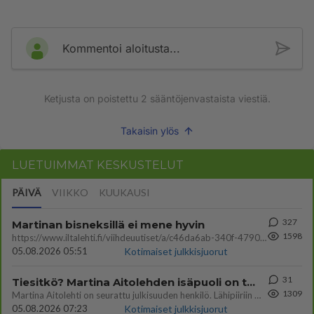
Kommentoi aloitusta...
Ketjusta on poistettu
2
sääntöjenvastaista viestiä.
Takaisin ylös
LUETUIMMAT KESKUSTELUT
PÄIVÄ
VIIKKO
KUUKAUSI
327
Martinan bisneksillä ei mene hyvin
1598
https://www.iltalehti.fi/viihdeuutiset/a/c46da6ab-340f-4790-aaa7-0865eed2336 Yrityksen konkurssihakemus on tullut kärä
05.08.2026 05:51
Kotimaiset julkkisjuorut
31
Tiesitkö? Martina Aitolehden isäpuoli on tämä suosittu laulaja
1309
Martina Aitolehti on seurattu julkisuuden henkilö. Lähipiiriin mahtuu muitakin tunnettuja henkilöitä. Tiesitkö, että Ma
05.08.2026 07:23
Kotimaiset julkkisjuorut