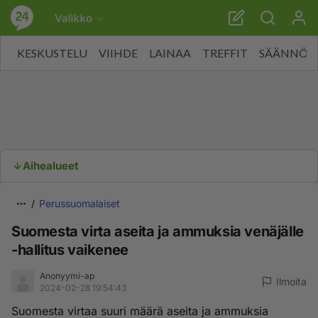
Valikko
KESKUSTELU
VIIHDE
LAINAA
TREFFIT
SÄÄNNÖT
Aihealueet
Perussuomalaiset
Suomesta virta aseita ja ammuksia venäjälle
-hallitus vaikenee
Anonyymi-ap
Ilmoita
2024-02-28 19:54:43
Suomesta virtaa suuri määrä aseita ja ammuksia