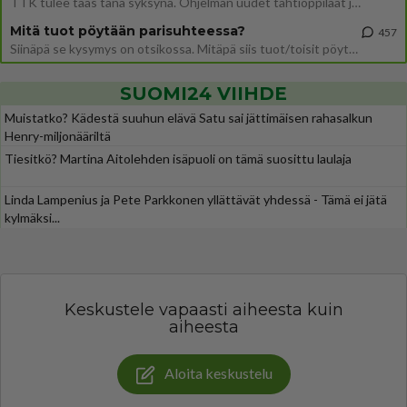
TTK tulee taas tänä syksynä. Ohjelman uudet tähtioppilaat julkistetaan torstaina 6. elokuuta klo 14 alkavassa lehdistö
Mitä tuot pöytään parisuhteessa?
457
Siinäpä se kysymys on otsikossa. Mitäpä siis tuot/toisit pöytään parisuhteessa? Oletko mies vai nainen? Koetko sen mitä
SUOMI24 VIIHDE
Muistatko? Kädestä suuhun elävä Satu sai jättimäisen rahasalkun
Henry-miljonääriltä
Tiesitkö? Martina Aitolehden isäpuoli on tämä suosittu laulaja
Linda Lampenius ja Pete Parkkonen yllättävät yhdessä - Tämä ei jätä
kylmäksi...
Keskustele vapaasti aiheesta kuin
aiheesta
Aloita keskustelu