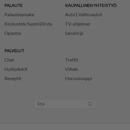
PALAUTE
KAUPALLINEN YHTEISTYÖ
Palautelomake
Auto1 Vaihtoautot
Keskustelu Suomi24:sta
TV-ohjelmat
Opastus
Sanakirja
PALVELUT
Chat
Treffit
Hyötylinkit
Viihde
Reseptit
Horoskooppi