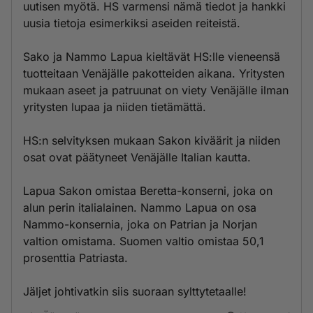
uutisen myötä. HS varmensi nämä tiedot ja hankki
uusia tietoja esimerkiksi aseiden reiteistä.
Sako ja Nammo Lapua kieltävät HS:lle vieneensä
tuotteitaan Venäjälle pakotteiden aikana. Yritysten
mukaan aseet ja patruunat on viety Venäjälle ilman
yritysten lupaa ja niiden tietämättä.
HS:n selvityksen mukaan Sakon kiväärit ja niiden
osat ovat päätyneet Venäjälle Italian kautta.
Lapua Sakon omistaa Beretta-konserni, joka on
alun perin italialainen. Nammo Lapua on osa
Nammo-konsernia, joka on Patrian ja Norjan
valtion omistama. Suomen valtio omistaa 50,1
prosenttia Patriasta.
Jäljet johtivatkin siis suoraan sylttytetaalle!