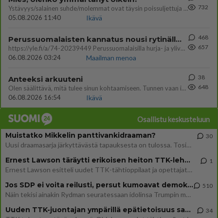
732
Ystävyys/salainen suhde/molemmat ovat täysin poissuljettuja asioita? Nainen
05.08.2026 11:40
Ikävä
468
Perussuomalaisten kannatus nousi rytinällä Ylen tänään julkaisemassa tuoreimmassa gallup-kyselyssä.
657
https://yle.fi/a/74-20239449 Perussuomalaisilla hurja- ja ylivoimaisesti suurin nousu tässä uudessa Ylen gallupissa. Kyl
06.08.2026 03:24
Maailman menoa
38
Anteeksi arkuuteni
648
Olen säälittävä, mitä tulee sinun kohtaamiseen. Tunnen vaan itseni todella epävarmaksi sun kanssa. Jos minun olisi pitän
06.08.2026 16:54
Ikävä
Osallistu keskusteluun
Muistatko Mikkelin panttivankidraaman?
30
Uusi draamasarja järkyttävästä tapauksesta on tulossa. Tositapahtumiin perustuva sarja ammentaa vuoden 1986 Mikkelin pan
Ernest Lawson täräytti erikoisen heiton TTK-lehdistötilaisuudessa: " Onko tässä tarkoituksena...?"
1
Ernest Lawson esitteli uudet TTK-tähtioppilaat ja opettajat torstaina 6.8. lehdistölle. Tulevalla kaudella on yksi hausk
Jos SDP ei voita reilusti, persut kumoavat demokratian Suomesta
510
Näin tekisi ainakin Rydman seuratessaan idolinsa Trumpin mallia https://www.is.fi/politiikka/art-2000012187244.html
Uuden TTK-juontajan ympärillä epätietoisuus sakenee - Nyt MTV hämmentää soppaa
34