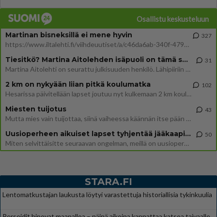
Osallistu keskusteluun
Martinan bisneksillä ei mene hyvin
327
https://www.iltalehti.fi/viihdeuutiset/a/c46da6ab-340f-4790-aaa7-0865eed2336 Yrityksen konkurssihakemus on tullut kärä
Tiesitkö? Martina Aitolehden isäpuoli on tämä suosittu laulaja
31
Martina Aitolehti on seurattu julkisuuden henkilö. Lähipiiriin mahtuu muitakin tunnettuja henkilöitä. Tiesitkö, että Ma
2 km on nykyään liian pitkä koulumatka
102
Hesarissa päivitellään lapset joutuu nyt kulkemaan 2 km kouluun jösses. Ruostefillarilla tuo matka menee vaikka miten äk
Miesten tuijotus
43
Mutta mies vain tuijottaa, siinä vaiheessa käännän itse pään pois. Mikä juttu? Yleensä jos joku tuijottaa tai katsoo, hä
Uusioperheen aikuiset lapset tyhjentää jääkaapin käydessään
50
Miten selvittäisitte seuraavan ongelman, meillä on uusioperhe, minulla teini-ikäiset lapset ja puolisolla aikuiset, jotk
STARA.FI
Lentomatkustajan laukusta löytyi varastettuja historiallisia tykinkuulia
Perseidit hipovat maapalloa – näinä aikoina kannattaa katsoa taivaalle