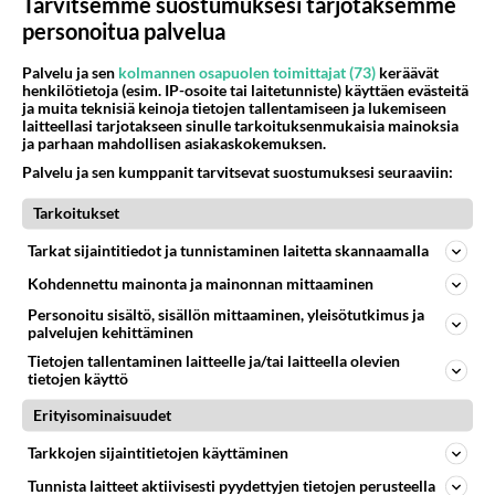
Tarvitsemme suostumuksesi tarjotaksemme
personoitua palvelua
Anonyymi
2024-02-28 22:15:38
Palvelu ja sen
kolmannen osapuolen toimittajat (73)
keräävät
henkilötietoja (esim. IP-osoite tai laitetunniste) käyttäen evästeitä
Miksi ei tiennyt? Onko sinimusta hallitus kaikesta
ja muita teknisiä keinoja tietojen tallentamiseen ja lukemiseen
ihan pihalla? Siltä vaikuttaa. Valitettavasti.
laitteellasi tarjotakseen sinulle tarkoituksenmukaisia mainoksia
ja parhaan mahdollisen asiakaskokemuksen.
Äänestä
Kommentoi
Palvelu ja sen kumppanit tarvitsevat suostumuksesi seuraaviin:
Tarkoitukset
Anonyymi
2024-02-29 19:15:17
Tarkat sijaintitiedot ja tunnistaminen laitetta skannaamalla
Anonyymi
kirjoitti:
Kohdennettu mainonta ja mainonnan mittaaminen
Miksi ei tiennyt? Onko sinimusta hallitus kaikesta ihan
Personoitu sisältö, sisällön mittaaminen, yleisötutkimus ja
pihalla? Siltä vaikuttaa. Valitettavasti.
palvelujen kehittäminen
Tietojen tallentaminen laitteelle ja/tai laitteella olevien
tietojen käyttö
Eikös nämä aseet+ patruunat ole vuosiluvusta
päätellen viety Mariinin hallituksen aikana. Me
Erityisominaisuudet
ystäville pahaa tehdä ei. Takarivin Taavi. Veikko
Tarkkojen sijaintitietojen käyttäminen
Lavi. Juttu on varmaankin Venäjän tiedustelun
Tunnista laitteet aktiivisesti pyydettyjen tietojen perusteella
hommia, tarkoitus luoda eripuraa ja ovathan