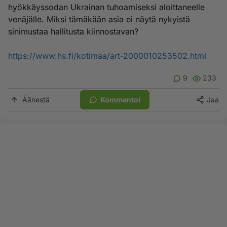
hyökkäyssodan Ukrainan tuhoamiseksi aloittaneelle
venäjälle. Miksi tämäkään asia ei näytä nykyistä
sinimustaa hallitusta kiinnostavan?
https://www.hs.fi/kotimaa/art-2000010253502.html
9
233
Äänestä
Kommentoi
Jaa