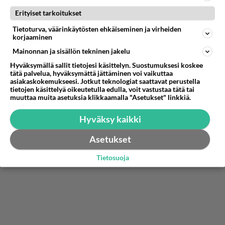
aseet kauhean seksikkäitä. Tarkka-ampuja
Erityiset tarkoitukset
kivääri tarvitsee myös tähtäimen, mistäs ne.🤪🤪
Tietoturva, väärinkäytösten ehkäiseminen ja virheiden
🤪
korjaaminen
Mainonnan ja sisällön tekninen jakelu
Äänestä
Kommentoi
Hyväksymällä sallit tietojesi käsittelyn. Suostumuksesi koskee
tätä palvelua, hyväksymättä jättäminen voi vaikuttaa
asiakaskokemukseesi. Jotkut teknologiat saattavat perustella
tietojen käsittelyä oikeutetulla edulla, voit vastustaa tätä tai
muuttaa muita asetuksia klikkaamalla "Asetukset" linkkiä.
Hyväksy kaikki
Asetukset
Tietosuoja