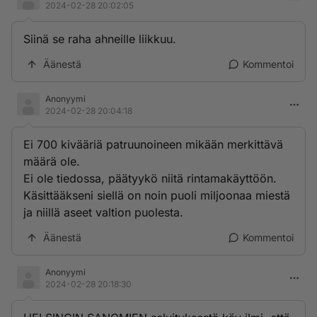
2024-02-28 20:02:05
Siinä se raha ahneille liikkuu.
Äänestä
Kommentoi
Anonyymi
2024-02-28 20:04:18
Ei 700 kivääriä patruunoineen mikään merkittävä
määrä ole.
Ei ole tiedossa, päätyykö niitä rintamakäyttöön.
Käsittääkseni siellä on noin puoli miljoonaa miestä
ja niillä aseet valtion puolesta.
Äänestä
Kommentoi
Anonyymi
2024-02-28 20:18:30