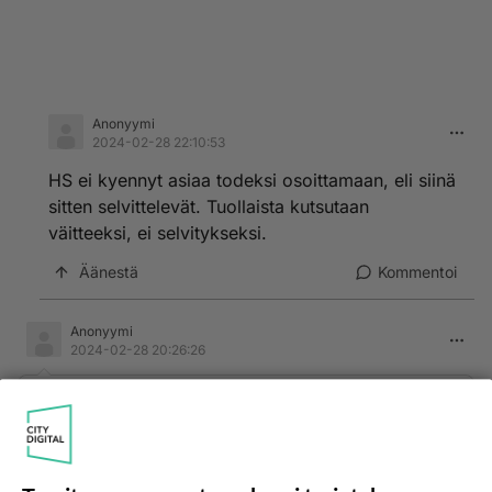
Anonyymi
2024-02-28 22:10:53
HS ei kyennyt asiaa todeksi osoittamaan, eli siinä
sitten selvittelevät. Tuollaista kutsutaan
väitteeksi, ei selvitykseksi.
Äänestä
Kommentoi
Anonyymi
2024-02-28 20:26:26
Mitä hallitus olisi asiasta lausua ? Se ei edes
tiennyt asiasta.
Äänestä
Kommentoi