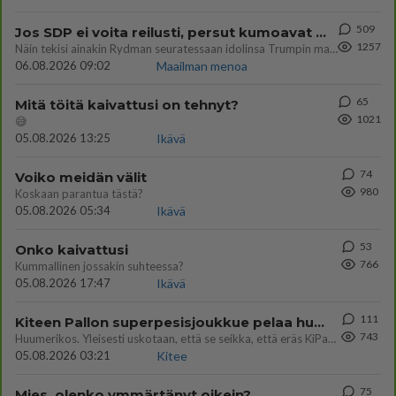
509
Jos SDP ei voita reilusti, persut kumoavat demokratian Suomesta
1257
Näin tekisi ainakin Rydman seuratessaan idolinsa Trumpin mallia https://www.is.fi/politiikka/art-2000012187244.html
06.08.2026 09:02
Maailman menoa
65
Mitä töitä kaivattusi on tehnyt?
1021
😅
05.08.2026 13:25
Ikävä
74
Voiko meidän välit
980
Koskaan parantua tästä?
05.08.2026 05:34
Ikävä
53
Onko kaivattusi
766
Kummallinen jossakin suhteessa?
05.08.2026 17:47
Ikävä
111
Kiteen Pallon superpesisjoukkue pelaa huumeiden vaikutuksen alaisena
743
Huumerikos. Yleisesti uskotaan, että se seikka, että eräs KiPan pelaaja kärähtää huumeista, on vain jäävuoren huippu. M
05.08.2026 03:21
Kitee
75
Mies, olenko ymmärtänyt oikein?