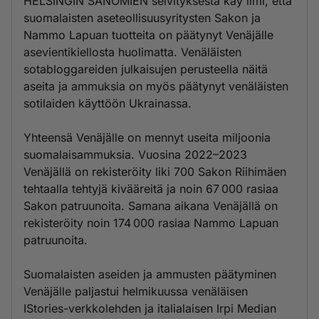
HELSINGIN SANOMIEN selvityksestä käy ilmi, että
suomalaisten aseteollisuusyritysten Sakon ja
Nammo Lapuan tuotteita on päätynyt Venäjälle
asevientikiellosta huolimatta. Venäläisten
sotabloggareiden julkaisujen perusteella näitä
aseita ja ammuksia on myös päätynyt venäläisten
sotilaiden käyttöön Ukrainassa.
Yhteensä Venäjälle on mennyt useita miljoonia
suomalaisammuksia. Vuosina 2022–2023
Venäjällä on rekisteröity liki 700 Sakon Riihimäen
tehtaalla tehtyjä kivääreitä ja noin 67 000 rasiaa
Sakon patruunoita. Samana aikana Venäjällä on
rekisteröity noin 174 000 rasiaa Nammo Lapuan
patruunoita.
Suomalaisten aseiden ja ammusten päätyminen
Venäjälle paljastui helmikuussa venäläisen
IStories-verkkolehden ja italialaisen Irpi Median